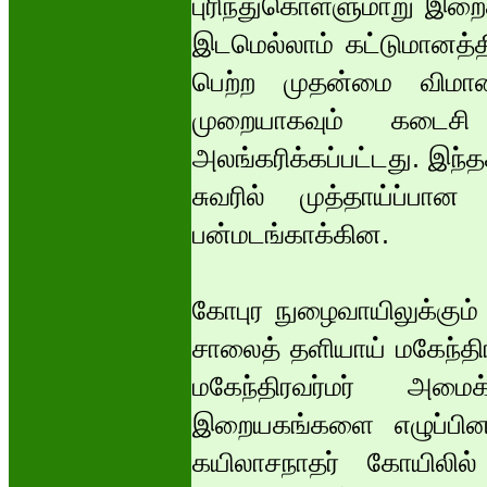
புரிந்துகொள்ளுமாறு இறை
இடமெல்லாம் கட்டுமானத
பெற்ற முதன்மை விமானத
முறையாகவும் கடைசி
அலங்கரிக்கப்பட்டது. இந்தச்
சுவரில் முத்தாய்ப்பா
பன்மடங்காக்கின.
கோபுர நுழைவாயிலுக்கும
சாலைத் தளியாய் மகேந்தி
மகேந்திரவர்மர் அமை
இறையகங்களை எழுப்பினர்
கயிலாசநாதர் கோயிலில