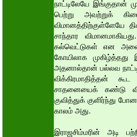
நாட்டிலேயே இங்குதான் 
பெற்று அவற்றுக் கிடை
விமானத்திற்குள்ளேயே தி
சாந்தார விமானமாகியது. 
கல்வெட்டுகள் என அனைத்
கோயிலாக முகிழ்த்தது இ
அதனால்தான் பல்லவ நாட்டி
விக்கிரமாதித்தன் கூ
சாதனையைக் கண்டு விய
குவித்துக் குளிர்ந்து பே
காலம் அது.
இராஜசிம்மரின் அடி பற