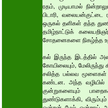
ரதம், முடியாமல் நின்றால
பிடாரி, வலையன்குட்டை
ஒருகல் தளிகள் தந்த துணிவ
தமிழ்நாட்டுக் கலையறிஞர
சோதனைகளை நிகழ்த்த உந்
கல் இருந்த இடத்தில் அத
கோயிலையும், மேலிருந்து 
சலித்த பல்லவ மூளைகள் 
கண்டன. அந்த வழியில் 
குன்றுகளையும் பாறை
துண்டுகளாக்கி, விரும்பு
ஒன்றன் மேல் ஒன்றாய் அடு