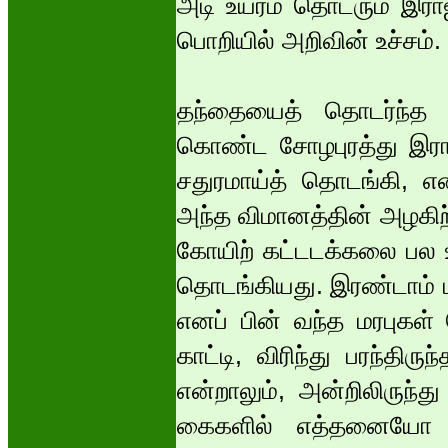
அடி உயரம் தொடரும் இராஜ
பொறியில் அறிவின் உச்சம்.
தந்தையைத் தொடர்ந்த
கொண்ட சோழபுரத்து இராஜ
சதுரமாய்த் தொடங்கி, எ
அந்த விமானத்தின் அழகிற
கோயிற் கட்டடக்கலை பல
தொடங்கியது. இரண்டாம் ப
எனப் பின் வந்த மரபுகள் 
காட்டி, விரிந்து பரந்த
என்றாலும், அன்றிலிருந்
கைகளில் எத்தனையோ து