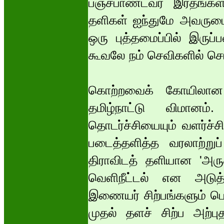
பஞ்சபாண்டவர் இரதங்கள
தளிகள் ஐந்துமே அவருடை
ஒரு புத்தமைப்பில் இரு
கூவலே நம் செவிகளில் சொ
கொற்றவைக் கோயிலா
தமிழ்நாட்டு விமானம
தொடர்ச்சியையும் வளர்ச்ச
படைத்தளித்த வரலாற்றுப
திராவிடத் தளியான 'அருச்
வெளிநீட்டல் என அடுத்தட
இணையர் சிற்பங்களும் பெ
முதல் தளச் சிற்ப அற்ப