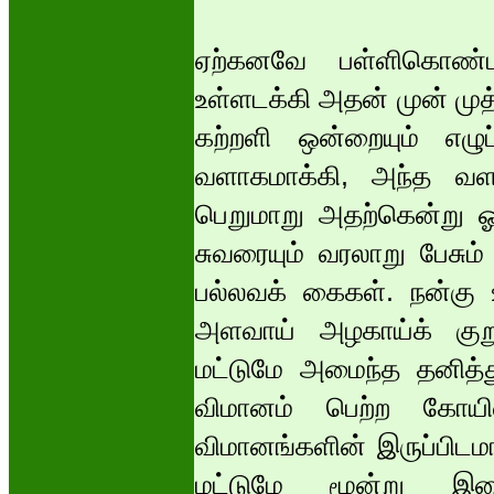
ஏற்கனவே பள்ளிகொண்ட
உள்ளடக்கி அதன் முன் முத
கற்றளி ஒன்றையும் எழுப
வளாகமாக்கி, அந்த வளாக
பெறுமாறு அதற்கென்று ஓர்
சுவரையும் வரலாறு பேசும
பல்லவக் கைகள். நன்கு உ
அளவாய் அழகாய்க் குறு
மட்டுமே அமைந்த தனித்து
விமானம் பெற்ற கோயிலா
விமானங்களின் இருப்பிடமாக
மட்டுமே மூன்று இறை