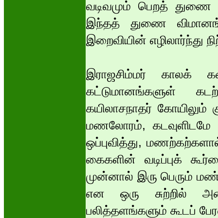
வடிவமும் பெறத் துணை வ
இந்தத் துணை விமானங
இறைவியின் எழிலார்ந்து நிற
இராஜசிம்மர் காலக் க
கட்டுமானங்களுள் கடற
கயிலாசநாதர் கோயிலும் 
மணலோரம், கடவுளிடமே அவ
ஒப்புவித்து, மணற்கற்கள
கைகளின் வடிப்புக் கூர்ம
முன்னால் இரு பெரும் மண்
என ஒரு சுற்றில் அம
பலித்தளங்களும் கூடப் பே