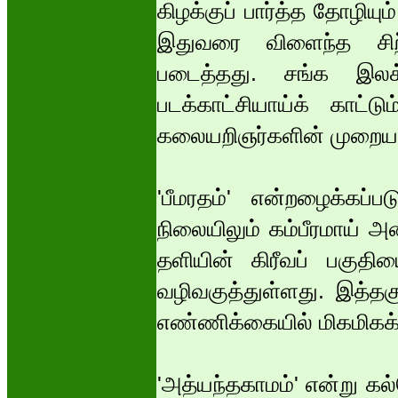
கிழக்குப் பார்த்த தோழிய
இதுவரை விளைந்த சிற
படைத்தது. சங்க இலக
படக்காட்சியாய்க் காட்ட
கலையறிஞர்களின் முறையா
'பீமரதம்' என்றழைக்கப்
நிலையிலும் கம்பீரமாய் அ
தளியின் கிரீவப் பகுதிய
வழிவகுத்துள்ளது. இத்தகு
எண்ணிக்கையில் மிகமிகக்
'அத்யந்தகாமம்' என்று கல்