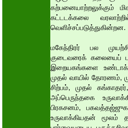
கற்பனையாற்றலுக்கும் ம
கட்டடக்கலை வரலாற்றி
வெளிச்சப்படுத்துகின்றன.
மகேந்திரர் பல முயற்சி
குடைவரைக் கலையைப் பல 
இறையகங்களை உண்டாக்கி
முதல் வாயில் தோரணம், முத
சிற்பம், முதல் கங்காதர
அப்பெருந்தகை உருவாக
பிரகசனம், பகவத்தஜ்ஜுக
உருவாக்கியதன் மூலம்
பார்வையுடைய பகுத்தறிவா