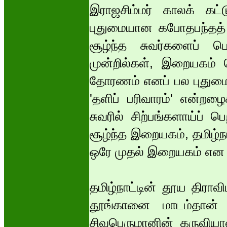
இராஜசிம்மர் காலக் கட
புதுமையான கபோதபந்தத் தா
சூழ்ந்த சுவர்களைப் பெ
முன்றில்கள், இறையகம் 
தோரணம் எனப் பல புதுமை
'தளிப் பரிவாரம்' என்ற
சுவரில் சிற்பங்களாய்ப் 
சூழ்ந்த இறையகம், தமிழ்ந
ஒரே முதல் இறையகம் என இ
தமிழ்நாட்டின் தூய திராவ
தூங்கானை மாடம்தான்
சிவபெருமானின் கருவியா