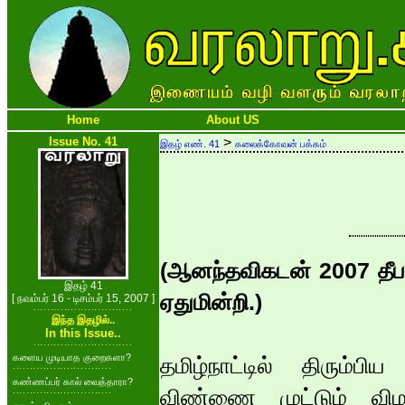
Home
About US
Issue No. 41
>
இதழ் எண். 41
கலைக்கோவன் பக்கம்
(ஆனந்தவிகடன் 2007 தீபா
இதழ் 41
ஏதுமின்றி.)
[ நவம்பர் 16 - டிசம்பர் 15, 2007 ]
இந்த இதழில்..
In this Issue..
களைய முடியாத குறைகளா?
தமிழ்நாட்டில் திரும்ப
கண்ணப்பர் கால் வைத்தாரா?
விண்ணை முட்டும் விமான