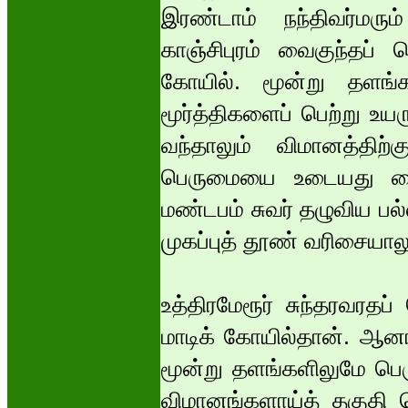
இரண்டாம் நந்திவர்மரும
காஞ்சிபுரம் வைகுந்தப் ப
கோயில். மூன்று தளங்க
மூர்த்திகளைப் பெற்று உய
வந்தாலும் விமானத்திற
பெருமையை உடையது வைக
மண்டபம் சுவர் தழுவிய பல்
முகப்புத் தூண் வரிசையாலும
உத்திரமேரூர் சுந்தரவரதப
மாடிக் கோயில்தான். ஆன
மூன்று தளங்களிலுமே பெரு
விமானங்களாய்த் தகுதி 