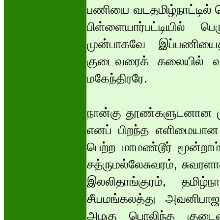
பணியை வடதமிழ்நாட்டில் த
பிள்ளையார்பட்டியில் பெ
முன்பாகவே இப்பணியைத்
குடைவரைக் கலையில் 
மகேந்திரரே.
நான்கு தூண்களுடனான மு
எனப் பிறந்த எளிமையான
பெற்ற மாமண்டூர் மூன்ற
சத்ருமல்லேசுவரம், சுவரளா
இலலிதாங்குரம், தமிழ்
சீயமங்கலத்து அவனிபாஜ
அழகு பொலிந்த குடைவர