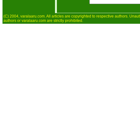
(C) 2004, varalaaru.com. All articles are copyrighted to respective authors. Unaut
authors or varalaaru.com are strictly prohibited.