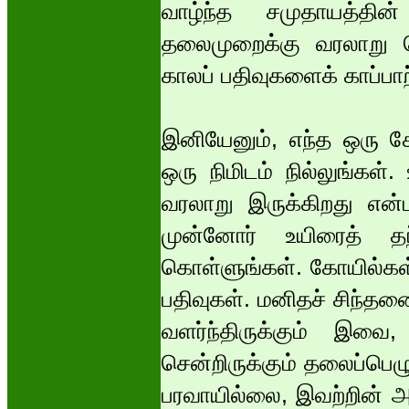
வாழ்ந்த சமுதாயத்தின
தலைமுறைக்கு வரலாறு செ
காலப் பதிவுகளைக் காப்ப
இனியேனும், எந்த ஒரு கே
ஒரு நிமிடம் நில்லுங்கள்
வரலாறு இருக்கிறது என்
முன்னோர் உயிரைத் த
கொள்ளுங்கள். கோயில்க
பதிவுகள். மனிதச் சிந்தன
வளர்ந்திருக்கும் இவை
சென்றிருக்கும் தலைப்பெழு
பரவாயில்லை, இவற்றின் அழ