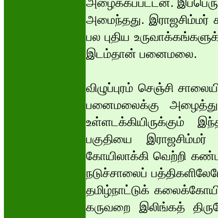
அழைக்கப்பட்டன. இப்பெருஞ
அமைந்தது. இராஜசிம்மர் 
பல புதிய உருவாக்கங்களுக
இடம்தான் பனைமலை.
விழுப்புரம் செஞ்சி சாலைய
பனைமலைக்கு அழைத்து
உள்ளடக்கியிருக்கும் 
பகுதியை இராஜசிம்மர
கோயிலாக்கி வெற்றி கண
நடுச்சாலைப் பத்திகளில
தமிழ்நாட்டுக் கலைக்கோ
கருவறை இலிங்கத் திரும