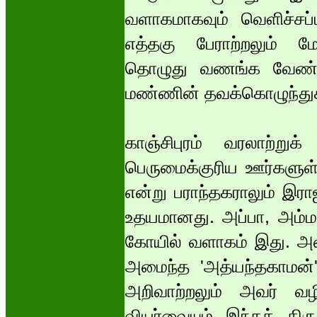
வளாகமாகவும் வெளிச்சப
எத்தகு பேராற்றலும் மேத
தொழுது வணங்க வேண்டி
மண்ணின் தவக்கொழுந்து
காஞ்சிபுரம் வரலாற்றுக
பெருமைக்குரிய ஊர்களுள் ஒ
என்று பராந்தகராலும் இரா
உதயமானது. அப்பா, அம்மா
கோயில் வளாகம் இது. 
அமைந்த 'அத்யந்தகாமன்' 
அறிவாற்றலும் அவர் வழிக
வியர்வையும் இந்தத் திர