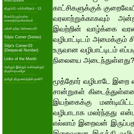
காலப்பதிவுகள்
காட்சிகளுக்குக் குறைவேய
திரும்பிப் பார்க்கிறோம் - 13
வரலாற்றுக்காகவும் அன
மேலப்பெரும்பள்ள
மாலைத்தொங்கல்கள்
இவற்றின் வாழ்க்கை வர
புள்ளி தந்த பிள்ளையார்!
Silpis Corner (Series)
வழிபாட்டிடம் அமைக்கும் 
Silpi's Corner-03
உருவான வழிபாட்டிடம் எப்பட
(Deepavali Number)
நிலையை அடைந்துள்ளது
Links of the Month
அன்றும் இன்றும் என்றென்றும்
திருச்சதயவிழா
மூத்தோர் வழிபாடே இறை 
தமிழர் திருமணத்தில் தாலி?
சான்றுகள் கிடைத்துள்ள
இயற்கைக்கு மண்டியி
வழிபாடாக மலர்ந்தது என்
எல்லாம் இறைவன் இருப்பத
இறைவனை இருத்தி வழிபட 