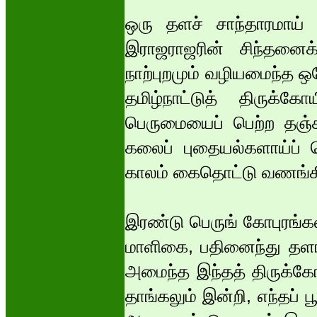
ஒரு தளச் சாந்தாரமாய் இர
இராஜராஜரின் சிந்தனைக்
நாற்புறமும் வழியமைந்த 
தமிழ்நாட்டுத் திருக்க
பெருமையைப் பெற்ற தஞ்சா
கலைப் புதையல்களாய்ப் 
காலம் கைதொட்டு வணங்கிக்
இரண்டு பெருங் கோபுரங்கள்
மாளிகை, பதினைந்து தளங
அமைந்த இந்தத் திருக்கோ
தாங்கலும் இன்றி, எந்தப் பூ