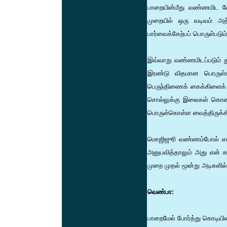
பாறையின்மீது வண்ணமிட வேண
முறையில் ஒரு வடிவம் அத்
பார்வைக்கேற்பப் பொருள்படு
இவ்வாறு வண்ணமிடப்படும் து
இரண்டு விதமான பொருள்கள
பெருந்திணைக் கைக்கிளைக் க
சொல்லுக்கு இலைகள் கொண்
பொருள்கொள்ள வைத்திருக்கி
மொஜிஜுரி வண்ணம்போல் என்
அனுபவித்தாலும் அது என் 
முறை முதல் மூன்று அடிகளில்
வெண்பா:
பாறைமேல் போர்த்து கொடியி