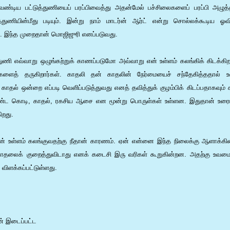
்டிய பட்டுத்துணியைப் பரப்பிவைத்து அதன்மேல் பச்சிலைகளைப் பரப்பி அழுத்த
துணியின்மீது படியும். இன்று நாம் மாடர்ன் ஆர்ட் என்று சொல்லக்கூடிய 
ம். இந்த முறைதான் மொஜிஜுரி எனப்படுவது.
ணி எவ்வாறு ஒழுங்கற்றுக் காணப்படுமோ அவ்வாறு என் உள்ளம் கலங்கிக் கிடக்கிறத
ைத் தருகிறார்கள். காதலி தன் காதலின் நேர்மையைச் சந்தேகித்ததால் உள்
ாதல் ஒன்றை எப்படி வெளிப்படுத்துவது எனத் தவித்துக் குழம்பிக் கிடப்பதாகவும் 
ட கொடி, காதல், ரகசிய ஆசை என மூன்று பொருள்கள் உள்ளன. இதுதான் உரைய
றது.
 உள்ளம் கலங்குவதற்கு நீதான் காரணம். ஏன் என்னை இந்த நிலைக்கு ஆளாக்கினா
காதலைக் குறைத்துவிடாது எனக் கடைசி இரு வரிகள் கூறுகின்றன. அதற்கு உவமைய
 விளக்கப்பட்டுள்ளது.
ன் இடைப்பட்ட