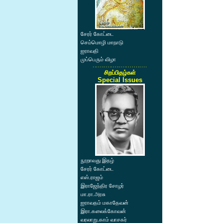
சேரர் கோட்டை
செம்மொழி மாநாடு
ஐராவதி
முப்பெரும் விழா
சிறப்பிதழ்கள்
Special Issues
நூறாவது இதழ்
சேரர் கோட்டை
எஸ்.ராஜம்
இராஜேந்திர சோழர்
மா.ரா.அரசு
ஐராவதம் மகாதேவன்
இரா.கலைக்கோவன்
வரலாறு.காம் வாசகர்