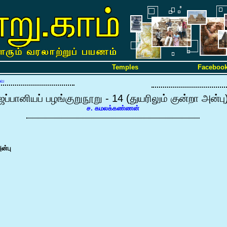
Temples
Faceboo
வை
ஜப்பானியப் பழங்குறுநூறு - 14 (துயரிலும் குன்றா அன்பு
ச. கமலக்கண்ணன்
ன்பு