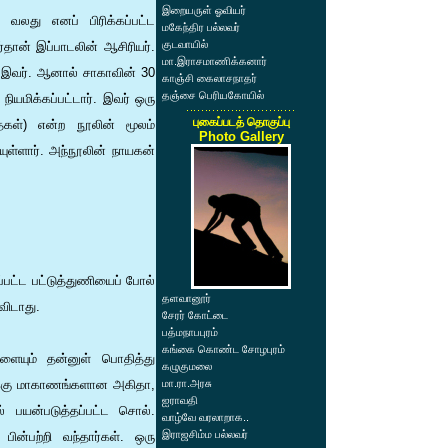
இறையருள் ஓவியர்
 வலது எனப் பிரிக்கப்பட்ட
மகேந்திர பல்லவர்
குடவாயில்
தான் இப்பாடலின் ஆசிரியர்.
மா.இராசமாணிக்கனார்
 இவர். ஆனால் சாகாவின் 30
காஞ்சி கைலாசநாதர்
தஞ்சை பெரியகோயில்
ியமிக்கப்பட்டார். இவர் ஒரு
புகைப்படத் தொகுப்பு
கள்) என்ற நூலின் மூலம்
Photo Gallery
ுள்ளார். அந்நூலின் நாயகன்
்பட்ட பட்டுத்துணியைப் போல்
தளவானூர்
விடாது.
சேரர் கோட்டை
பத்மநாபபுரம்
கங்கை கொண்ட சோழபுரம்
ையும் தன்னுள் பொதித்து
கழுகுமலை
ிழக்கு மாகாணங்களான அகிதா,
மா.ரா.அரசு
ஐராவதி
 பயன்படுத்தப்பட்ட சொல்.
வாழ்வே வரலாறாக..
இராஜசிம்ம பல்லவர்
ன்பற்றி வந்தார்கள். ஒரு