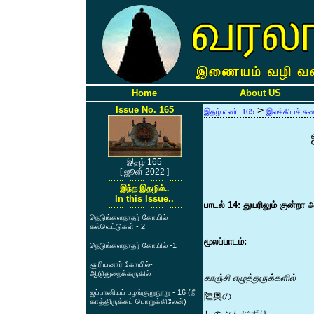
Home
About US
Issue No. 165
>
இதழ் எண். 165
இலக்கியச் சு
இதழ் 165
[ ஜூன் 2022 ]
இந்த இதழில்..
In this Issue..
பாடல் 14: துயரிலும் குன்றா அ
நெடுங்களநாதர் கோயில்
கல்வெட்டுகள் - 2
மூலப்பாடம்:
நெடுங்களநாதர் கோயில் -1
சூரியனார் கோயில்-
ஆடுதுறைக்கருகில்
காஞ்சி எழுத்துருக்களில்
ஜப்பானியப் பழங்குறுநூறு - 16 (நீ
陸奥の
காத்திருக்கப் பொறுக்கிலேன்)