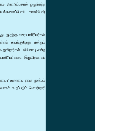
ம் கொடுப்பதால் ஒழுங்கற்ற
ஓவியங்களைப்போல் காண்போர்
ு. இதற்கு உரையாசிரியர்கள்
ளம் கலங்குகிறது என்றும்
கூறுகிறார்கள். ஷினோபு என்ற
ாசிரியர்களை இருவிதமாகப்
ய்? உன்னால் நான் துன்பம்
ாகக் கூறப்படும் மொஜிஜுரி