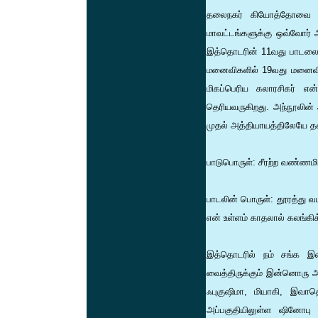
தலைநகர் கியோத்தோவை நிர்
மாவட்டங்களுக்கு ஒவ்வோர் அ
இத்தொடரின் 11வது பாடலை 
மனைவிகளில் 19வது மனைவிக்க
மிகப்பெரிய கலாரசிகர் 
தெரியவருகிறது. அந்நூலின்
முதல் அத்தியாயத்திலேயே தன
பாடுபொருள்: சீரற்ற வண்ணமிட
பாடலின் பொருள்: தூரத்து வ
என் உள்ளம் காதலால் கலங்கி
இத்தொடரில் நம் சங்க இல
வைத்திருக்கும் இன்னொரு அ
ஃபுகுஷிமா, மியாகி, இவாத
அப்பகுதியிலுள்ள ஷினோபு 