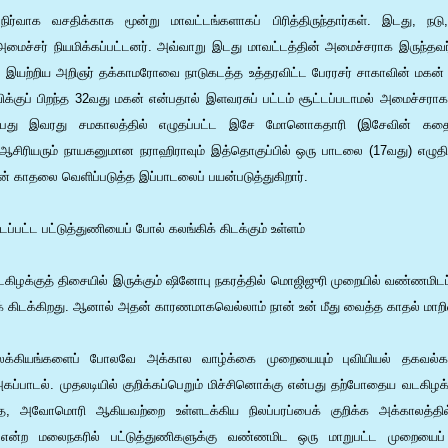
வாக வசதிக்காக மூன்று மாவட்டங்களாகப் பிரித்திருந்தார்கள். இடது, நடு,
மைச்சர் நியமிக்கப்பட்டனர். அவ்வாறு இடது மாவட்டத்தின் அமைச்சராக இருந்தவர்
இயற்றிய அறிஞர் தக்காமரோவை நாடுகடத்த உத்தரவிட்ட பேரரசர் சாகாவின் மகன்
ுப் பிறந்த 32வது மகன் என்பதால் இளவரசுப் பட்டம் சூட்டப்படாமல் அமைச்சராக ந
என்பது இவரது சமகாலத்தில் எழுதப்பட்ட இசே மோனொகதாரி (இசேவின் கதை
 ஆசிரியரும் நாயகனுமான நராஹிராவும் இத்தொகுப்பில் ஒரு பாடலை (17வது) எழுதிய
் காதலை வெளிப்படுத்த இப்பாடலைப் பயன்படுத்துகிறார்.
ப்பட்ட பட்டுத்துணியைப் போல் கலங்கிக் கிடக்கும் உள்ளம்
டகிழக்குத் திசையில் இருக்கும் ஷினோபு நகரத்தில் மொஜிஜுரி முறையில் வண்ணமிடப
க் கிடக்கிறது. ஆனால் அதன் காரணமாகவெல்லாம் நான் உன் மீது வைத்த காதல் மாறி
க்கியங்களைப் போலவே அக்கால வாழ்க்கை முறையையும் புவியியல் தகவல்கள
கப்பாடல். முதலடியில் குறிக்கப்பெறும் மிச்சினொக்கு என்பது தற்போதைய வடக
ெ, அவோமொரி ஆகியவற்றை உள்ளடக்கிய நிலப்பரப்பைக் குறிக்க அக்காலத்தில்
என்ற மலைநகரில் பட்டுத்துணிகளுக்கு வண்ணமிட ஒரு மாறுபட்ட முறையைப் பி