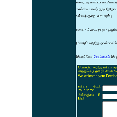
கூறையுறு வண்ண வடிவெனத் 
கசங்கிய உள்ளந் தருவித்தோய
உன்மேற் குறையுமோ அன்பு
கூறை - ஆடை; தூறு - ஒழுங்க
(மீண்டும் அடுத்த தான்காவில்
இக்கட்டுரை
சொல்வனம்
இதழி
இப்படைப்பு குறித்த தங்கள் க
ஏதேனும் ஒரு தமிழ்ச் செயலி ப
We welcome your Feedback
/
தங்கள் பெயர்
Your Name
/ E-
மின்னஞ்சல்
Mail