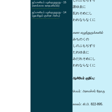
しのぶもぢずり
ஜப்பானியப் பழங்குறுநூறு - 15
(உனக்காக உறைபனியில்)
誰ゆゑに
ஜப்பானியப் பழங்குறுநூறு - 14
乱れそめにし
(துயரிலும் குன்றா அன்பு)
われならなくに
கனா எழுத்துருக்களில்
みちのくの
しのぶもぢずり
たれゆゑに
みだれそめにし
われならなくに
ஆசிரியர் குறிப்பு:
பெயர்: அமைச்சர் தோரு
காலம்: கி.பி. 822-895.