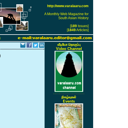
http://www.varalaaru.com
A Monthly Web Magazine for
South Asian History
[
189
Issues]
[
1849
Articles]
k
வீடியோ தொகுப்பு
Video Channel
)
நிகழ்வுகள்
Events