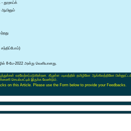
- தூறாய்க்
் ஆயினும்
ற்றது
 சந்திப்போம்)
ல் 8-மே-2022 அன்று வெளியானது.
ருத்துக்கள் வரவேற்கப்படுகின்றன. கீழுள்ள படிவத்தில் தமிழிலோ ஆங்கிலத்திலோ பின்னூட்டம
ின்னணி செயல்பாட்டில் இருக்க வேண்டும்.
s on this Article. Please use the Form below to provide your Feedbacks.