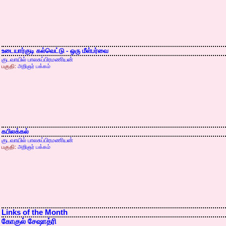
உடையார்குடி கல்வெட்டு - ஒரு மீள்பர்வை
குடவாயில் பாலசுப்பிரமணியன்
பகுதி:
அறிஞர் பக்கம்
கபிலக்கல்
குடவாயில் பாலசுப்பிரமணியன்
பகுதி:
அறிஞர் பக்கம்
Links of the Month
கோகுல் சேஷாத்ரி