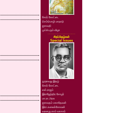
சேரர் கோட்டை
செம்மொழி மாநாடு
ஐராவதி
முப்பெரும் விழா
சிறப்பிதழ்கள்
Special Issues
நூறாவது இதழ்
சேரர் கோட்டை
எஸ்.ராஜம்
இராஜேந்திர சோழர்
மா.ரா.அரசு
ஐராவதம் மகாதேவன்
இரா.கலைக்கோவன்
வரலாறு.காம் வாசகர்