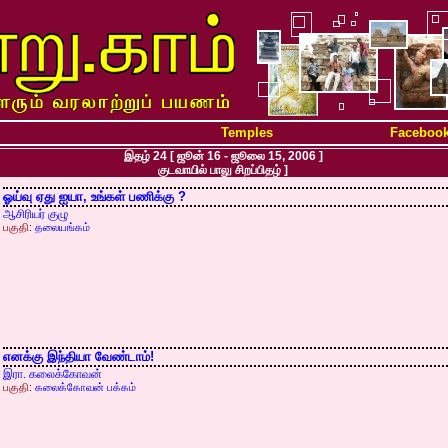
Temples
Faceboo
இதழ் 24 [ ஜூன் 16 - ஜூலை 15, 2006 ]
குடவாயில் பாலு சிறப்பிதழ் ]
ஓய்வு ஏது ஐயா, உங்கள் பணிக்கு ?
ஆசிரியர் குழு
பகுதி:
தலையங்கம்
எனக்கு இந்தியா வேண்டாம்!
இரா. கலைக்கோவன்
பகுதி:
கலைக்கோவன் பக்கம்