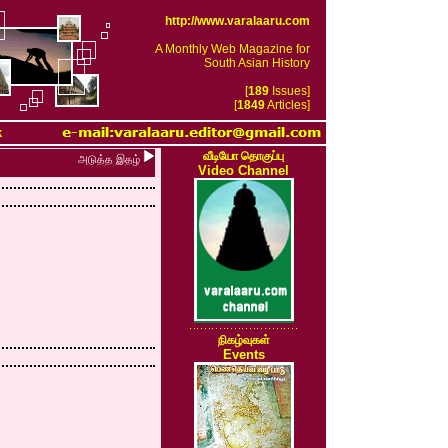
http://www.varalaaru.com
A Monthly Web Magazine for
South Asian History
[
189
Issues]
[
1849
Articles]
k
வீடியோ தொகுப்பு
அடுத்த இதழ்
Video Channel
நிகழ்வுகள்
Events