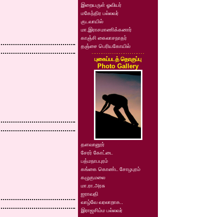
இறையருள் ஓவியர்
மகேந்திர பல்லவர்
குடவாயில்
மா.இராசமாணிக்கனார்
காஞ்சி கைலாசநாதர்
தஞ்சை பெரியகோயில்
புகைப்படத் தொகுப்பு
Photo Gallery
தளவானூர்
சேரர் கோட்டை
பத்மநாபபுரம்
கங்கை கொண்ட சோழபுரம்
கழுகுமலை
மா.ரா.அரசு
ஐராவதி
வாழ்வே வரலாறாக..
இராஜசிம்ம பல்லவர்