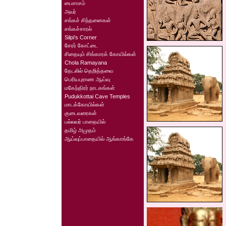
பைசாசம்
அவர்
சங்கச் சிந்தனைகள்
சங்கச்சாரல்
Silpi's Corner
சேரர் கோட்டை
சிதையும் சிங்காரக் கோயில்கள்
Chola Ramayana
தேடலில் தெறித்தவை
பெரியபுராண ஆய்வு
மகேந்திரர் நாடகங்கள்
Pudukkottai Cave Temples
மாடக்கோயில்கள்
குடைவரைகள்
பல்லவர் பாதையில்
தமிழ் அமுதம்
ஆய்வுப்பாதையில் ஆங்காங்கே