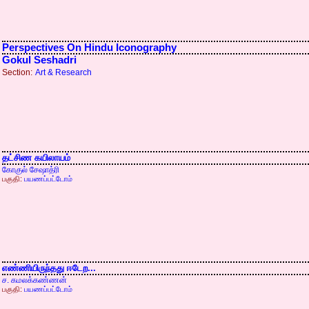
Perspectives On Hindu Iconography
Gokul Seshadri
Section:
Art & Research
தட்சிண கயிலாயம்
கோகுல் சேஷாத்ரி
பகுதி:
பயணப்பட்டோம்
எண்ணியிருந்தது ஈடேற...
ச. கமலக்கண்ணன்
பகுதி:
பயணப்பட்டோம்