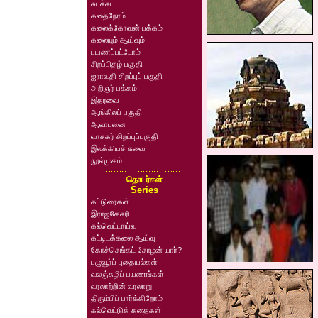
சுடச்சுட
கதைநேரம்
கலைக்கோவன் பக்கம்
கலையும் ஆய்வும்
பயணப்பட்டோம்
சிறப்பிதழ் பகுதி
ஐராவதி சிறப்புப் பகுதி
அறிஞர் பக்கம்
இதரவை
ஆங்கிலப் பகுதி
ஆலாபனை
வாசகர் சிறப்புப்பகுதி
இலக்கியச் சுவை
நூல்முகம்
தொடர்கள்
Series
கட்டுரைகள்
இராஜகேசரி
கல்வெட்டாய்வு
கட்டிடக்கலை ஆய்வு
கோச்செங்கட் சோழன் யார்?
பழுவூர்ப் புதையல்கள்
வலஞ்சுழிப் பயணங்கள்
வரலாற்றின் வரலாறு
திரும்பிப் பார்க்கிறோம்
கல்வெட்டுக் கதைகள்