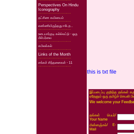
Perspectives On Hindu
Iconography
தட்சிண கயிலாயம்
எண்ணியிருந்தது ஈடேற...
உடையார்குடி கல்வெட்டு - ஒரு
மீள்பர்வை
கபிலக்கல்
Links of the Month
சங்கச் சிந்தனைகள் - 11
this is txt file
இப்படைப்பு குறித்த தங்கள் க
ஏதேனும் ஒரு தமிழ்ச் செயலி ப
We welcome your Feedback
/
தங்கள் பெயர்
Your Name
/ E-
மின்னஞ்சல்
Mail