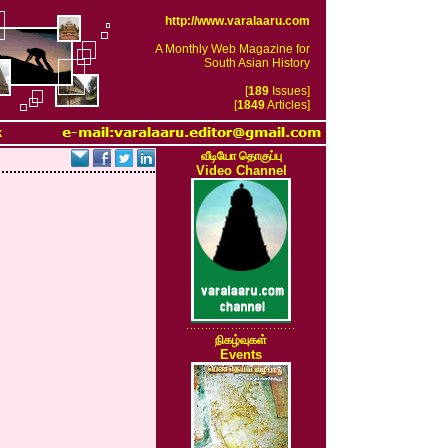
http://www.varalaaru.com
A Monthly Web Magazine for
South Asian History
[
189
Issues]
[
1849
Articles]
k
வீடியோ தொகுப்பு
Video Channel
நிகழ்வுகள்
Events