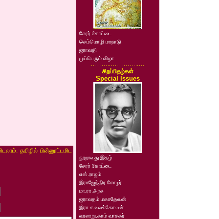
சேரர் கோட்டை
செம்மொழி மாநாடு
ஐராவதி
முப்பெரும் விழா
சிறப்பிதழ்கள்
Special Issues
ிடலாம். தமிழில் பின்னூட்டமிட
நூறாவது இதழ்
சேரர் கோட்டை
எஸ்.ராஜம்
இராஜேந்திர சோழர்
மா.ரா.அரசு
ஐராவதம் மகாதேவன்
இரா.கலைக்கோவன்
வரலாறு.காம் வாசகர்