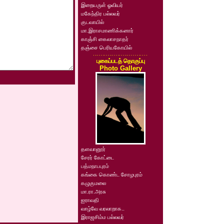
இறையருள் ஓவியர்
மகேந்திர பல்லவர்
குடவாயில்
மா.இராசமாணிக்கனார்
காஞ்சி கைலாசநாதர்
தஞ்சை பெரியகோயில்
புகைப்படத் தொகுப்பு
Photo Gallery
தளவானூர்
சேரர் கோட்டை
பத்மநாபபுரம்
கங்கை கொண்ட சோழபுரம்
கழுகுமலை
மா.ரா.அரசு
ஐராவதி
வாழ்வே வரலாறாக..
இராஜசிம்ம பல்லவர்