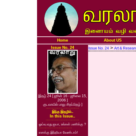
Home
About US
Issue No. 24
>
Issue No. 24
Art & Resear
இதழ் 24 [ ஜூன் 16 - ஜூலை 15,
2006 ]
குடவாயில் பாலு சிறப்பிதழ் ]
இந்த இதழில்..
In this Issue..
ஓய்வு ஏது ஐயா, உங்கள் பணிக்கு ?
எனக்கு இந்தியா வேண்டாம்!