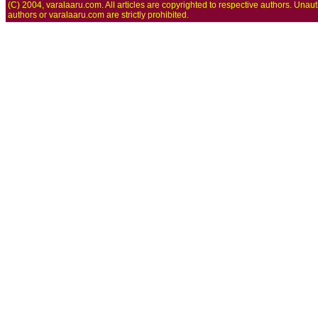
(C) 2004, varalaaru.com. All articles are copyrighted to respective authors. Unaut
authors or varalaaru.com are strictly prohibited.