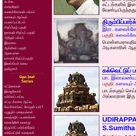
சுடச்சுட
கட்டங்களில் இ
கதைநேரம்
வேண்டியிருந்தது
கலைக்கோவன் பக்கம்
கலையும் ஆய்வும்
திரும்பிப்பார
பயணப்பட்டோம்
சிறப்பிதழ் பகுதி
இரா. கலைக்க
ஐராவதி சிறப்புப் பகுதி
பகுதி:
கலைக்கோ
அறிஞர் பக்கம்
பொன்னமராவதியில்
இதரவை
அடிகளாரின் ஆளு
ஆங்கிலப் பகுதி
ஆலாபனை
வாசகர் சிறப்புப்பகுதி
இலக்கியச் சுவை
நூல்முகம்
கல்வெட்டுப் 
தொடர்கள்
மா. இலாவண்ய
Series
பகுதி:
கலையும் ஆ
கட்டுரைகள்
பாடல்களும் செய்
இராஜகேசரி
அவ்வாறான இரு 
கல்வெட்டாய்வு
கட்டிடக்கலை ஆய்வு
கோச்செங்கட் சோழன் யார்?
பழுவூர்ப் புதையல்கள்
வலஞ்சுழிப் பயணங்கள்
UDIRAPPA
வரலாற்றின் வரலாறு
S.Sumitha
திரும்பிப் பார்க்கிறோம்
கல்வெட்டுக் கதைகள்