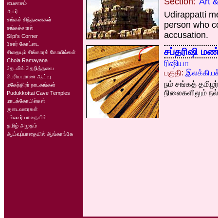
Section:
Art 
பைசாசம்
அவர்
Udirappatti m
சங்கச் சிந்தனைகள்
person who co
சங்கச்சாரல்
accusation.
Silpi's Corner
சேரர் கோட்டை
சப்தரிஷி மண
சிதையும் சிங்காரக் கோயில்கள்
Chola Ramayana
ரிஷியா
தேடலில் தெறித்தவை
பகுதி:
இலக்கியச
பெரியபுராண ஆய்வு
நம் சங்கத் தமி
மகேந்திரர் நாடகங்கள்
நிலைகளிலும் நல
Pudukkottai Cave Temples
மாடக்கோயில்கள்
குடைவரைகள்
பல்லவர் பாதையில்
தமிழ் அமுதம்
ஆய்வுப்பாதையில் ஆங்காங்கே