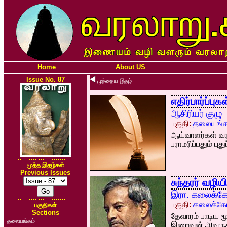
Home
About US
Issue No. 87
முந்தைய இதழ்
எதிர்பார்ப்ப
ஆசிரியர் குழு
பகுதி:
தலையங்க
ஆய்வாளர்கள் வர
பராமரிப்பதும் பு
மூத்த இதழ்கள்
Previous Issues
சுந்தரர் வழியில
இரா. கலைக்க
பகுதி:
கலைக்கோ
பகுதிகள்
Sections
தேவாரம் பாடிய ம
தலையங்கம்
இறைவன் அவருக்க