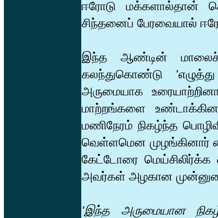
ஈரோடு மக்களால்தான் க
சிந்தனைப் பேரவையால் ஈரோ
இந்த ஆண்டின் மாலைச
கலந்துகொண்டு 'எழுத்த
அருமையாக உரையாற்றினார
மாற்றங்களை உண்டாக்கின
மணிநேரம் நிகழ்ந்த பொழிவி
வெள்ளமென முழங்கினார் வ
கேட்டோரை மெய்சிலிர்க்க
அவர்கள் அழகான முன்னுரை 
'இந்த அருமையான நிகழ்