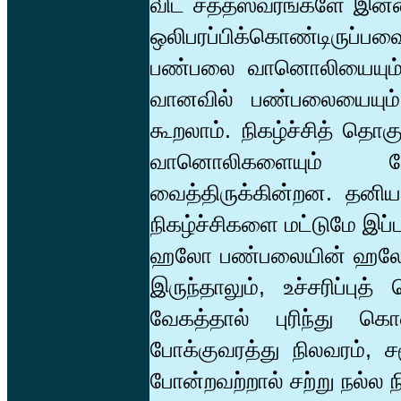
விட சத்தஸ்வரங்களே இன்
ஒலிபரப்பிக்கொண்டிரு
பண்பலை வானொலியையும்
வானவில் பண்பலையையும்
கூறலாம். நிகழ்ச்சித் தொகு
வானொலிகளையும் நே
வைத்திருக்கின்றன. தனி
நிகழ்ச்சிகளை மட்டுமே இப
ஹலோ பண்பலையின் ஹலோ தமிழ
இருந்தாலும், உச்சரிப்ப
வேகத்தால் புரிந்து கொ
போக்குவரத்து நிலவரம், சம
போன்றவற்றால் சற்று நல்ல 