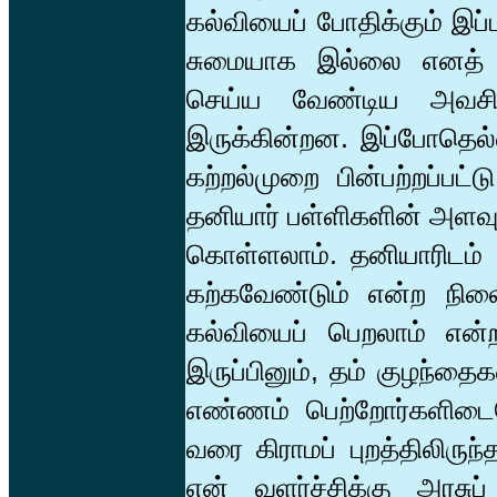
கல்வியைப் போதிக்கும் இப்
சுமையாக இல்லை எனத் த
செய்ய வேண்டிய அவசியமி
இருக்கின்றன. இப்போதெல்
கற்றல்முறை பின்பற்றப்பட்டு
தனியார் பள்ளிகளின் அளவுக்
கொள்ளலாம். தனியாரிடம்
கற்கவேண்டும் என்ற நில
கல்வியைப் பெறலாம் என்ற 
இருப்பினும், தம் குழந்தை
எண்ணம் பெற்றோர்களிடைய
வரை கிராமப் புறத்திலிருந்
என் வளர்ச்சிக்கு அரசு