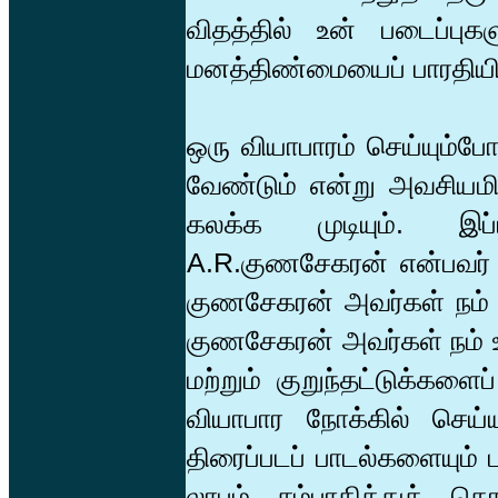
விதத்தில் உன் படைப்புக
மனத்திண்மையைப் பாரதியிட
ஒரு வியாபாரம் செய்யும்
வேண்டும் என்று அவசியம
கலக்க முடியும். இப்ப
A.R.குணசேகரன் என்பவர் செ
குணசேகரன் அவர்கள் நம் 
குணசேகரன் அவர்கள் நம் 
மற்றும் குறுந்தட்டுக்களை
வியாபார நோக்கில் செய்ய
திரைப்படப் பாடல்களையும் ப
லாபம் சம்பாதித்துக் கொ