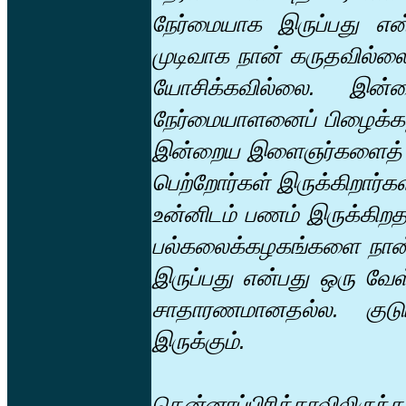
நேர்மையாக இருப்பது எ
முடிவாக நான் கருதவில்லை.
யோசிக்கவில்லை. இன்றை
நேர்மையாளனைப் பிழைக்க
இன்றைய இளைஞர்களைத் தய
பெற்றோர்கள் இருக்கிறார்
உன்னிடம் பணம் இருக்கிறதா
பல்கலைக்கழகங்களை நான் க
இருப்பது என்பது ஒரு வேள
சாதாரணமானதல்ல. குடும்
இருக்கும்.
தென்னாப்பிரிக்காவிலிருந்