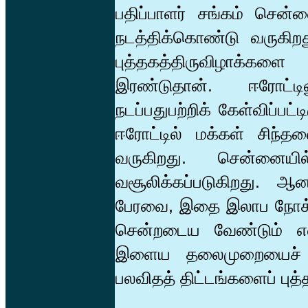
பதிப்பாளர் சங்கம் சென
நடத்திக்கொண்டு வருகிற
புத்தகத்திருவிழாக்க
இரண்டுதான். ஈரோட்டில
நடப்பதுபற்றிக் கேள்விப்பட
ஈரோட்டில் மக்கள் சிந
வருகிறது. சென்னைய
வசூலிக்கப்படுகிறது. ஆ
பேரவை, இதை இலாப நோக்கத
சென்றடைய வேண்டும் என்
இளைய தலைமுறையைச் ச
பலவிதத் திட்டங்களைப் புத்த