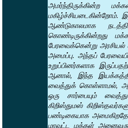
அமர்ந்திருக்கின்ற மக்
மகிழ்ச்சியடைகின்றோம். இ
ஆண்டுகாலமாக நடத்
கொண்டிருக்கின்றது மக
பேரவைக்கென்று அரசியல் கட
அமைப்பு. அந்தப் பேரவையில
உறுப்பினர்களாக இருப்பத
ஆனால், இந்த இயக்கத்தி
வைத்துக் கொள்ளாமல், அது
ஒரு சார்பையும் வைத்து
கிறிஸ்துமஸ் கிறிஸ்தவர்களு
பண்டிகையாக அமைகிறதோ,
மாவட்ட மக்கள் அனைவருக்