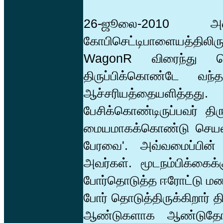
26-ஜூலை-2010
கோபிசெட்டிபாளையத்தில
WagonR விரைந்து க
திருப்பிக்கொண்டே வந்
ஆச்சரியத்தையளித்தது. 
பேசிக்கொண்டிருப்பவர் த
மையமாகக்கொண்டு செயல்ப
பேரவை'. அவ்வமைப்பின்
அவர்கள். மூடநம்பிக்கைக
போர்தொடுத்த ஈரோட்டு மண
போர் தொடுத்திருக்கிறார் 
ஆண்டுகளாக ஆண்டுதோறும