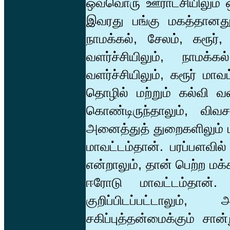
ஒவ்வொரு ஊராட்சியிலும் 
இவரது பங்கு மகத்தானது
நாமக்கல், சேலம், கரூ
வளர்ச்சியிலும், நாமக
வளர்ச்சியிலும், கரூர் மா
தொழில் மற்றும் கல்வி வளர
கொண்டிருந்தாலும், விவ
அனைத்துத் துறைகளிலும் ம
மாவட்டம்தான். பரப்பளவில
என்றாலும், தான் பெற்ற மக
ஈரோடு மாவட்டம்தான்
குறிப்பிடப்பட்டாலும
சகிப்புத்தன்மைக்கும் ச