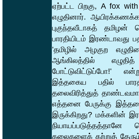
ஏற்பட்ட பிறகு, A fox w
எழுதினார். ஆயிரக்கணக்கா
புகுந்தவீடாகத் தமிழன்
பாரதியிடம் இரண்டாவது பதிப
'தமிழில் அழகுற எழுதி
ஆங்கிலத்தில் எழுதித
போட்டுவிட்டுப்போ!' என்
இத்தகைய பதில் பாரதி
தலைவிரித்துத் தாண்டவமா
எத்தனை பேருக்கு இத்தக
இருக்கிறது? மக்களின் 
நியாயப்படுத்தத்தானே 
கலைகளைக் கற்றுத் தேரும் 