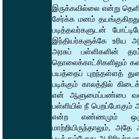
இருக்கவில்லை என்று தெளி
சேர்க்க மனம் தயங்குகிறது
படித்தவர்களுடன் போட்ட
இந்தியர்களுக்கே உரிய 
அரசுப் பள்ளிகளின் தரம
தொலைக்காட்சிகளிலும் கண
பயத்தைப் புறந்தள்ளத் த
படிக்கும் காலத்தில் கிட
என் ஆளுமைப்பண்பை வளர
பள்ளியில் நீ பெறப்போகும்
என்ற எண்ணமும் ஒர
மாற்றியிருந்தாலும், அதே
படிக்கும்போது ஆசிரியர்களு