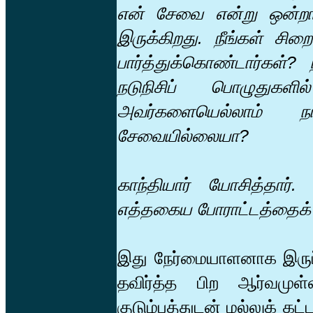
என் சேவை என்று ஒன்றா
இருக்கிறது. நீங்கள் சிற
பார்த்துக்கொண்டார்கள்
நடுநிசிப் பொழுதுகள
அவர்களையெல்லாம் 
சேவையில்லையா?
காந்தியார் யோசித்தார
எத்தகைய போராட்டத்தைக் க
இது நேர்மையாளனாக இருப்
தவிர்த்த பிற ஆர்வமுள்
குடும்பத்துடன் மல்லுக் க