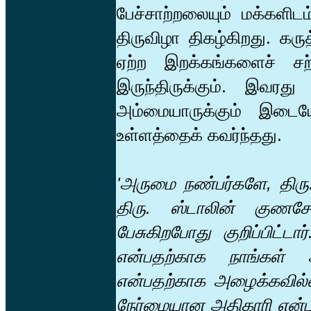
பேச்சாற்றலையும் மக்களி
திருவிழா திகழ்கிறது. கரு
ஏற்ற இறக்கங்களைச் சற்ற
இருந்திருக்கும். இவரது 
அம்மையாருக்கும் இடையே
உள்ளத்தைக் கவர்ந்தது.
'அருமை நண்பர்களே, திரு. 
திரு. ஸ்டாலின் குணச
பேசுகிறபோது குறிப்பிட்டா
என்பதற்காக நாங்கள் அ
என்பதற்காக அழைக்கவில்
நேர்மையான அதிகாரி என்பத