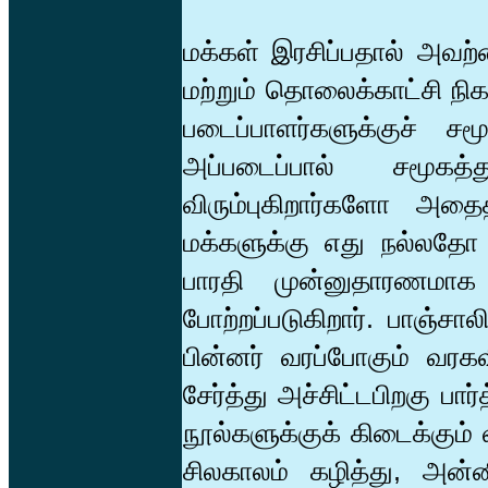
மக்கள் இரசிப்பதால் அவற்ற
மற்றும் தொலைக்காட்சி நிக
படைப்பாளர்களுக்குச் ச
அப்படைப்பால் சமூகத
விரும்புகிறார்களோ அத
மக்களுக்கு எது நல்லதோ
பாரதி முன்னுதாரணமாக வ
போற்றப்படுகிறார். பாஞ்சால
பின்னர் வரப்போகும் வரகவ
சேர்த்து அச்சிட்டபிறகு பா
நூல்களுக்குக் கிடைக்கும் 
சிலகாலம் கழித்து, அன்