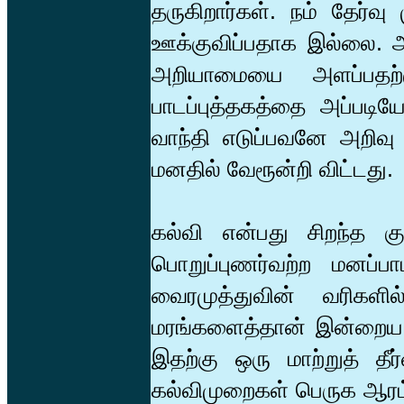
தருகிறார்கள். நம் தேர்
ஊக்குவிப்பதாக இல்லை. அ
அறியாமையை அளப்பதற்கு
பாடப்புத்தகத்தை அப்படிய
வாந்தி எடுப்பவனே அறிவு
மனதில் வேரூன்றி விட்டது.
கல்வி என்பது சிறந்த க
பொறுப்புணர்வற்ற மனப்ப
வைரமுத்துவின் வரிகளி
மரங்களைத்தான் இன்றைய க
இதற்கு ஒரு மாற்றுத் தீ
கல்விமுறைகள் பெருக ஆரம்ப