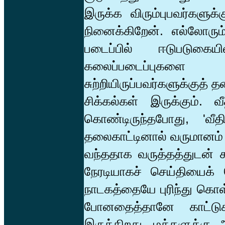
இருக்க விரும்புபவர்களுக
நினைக்கிறேன். எல்லோர
படைப்பில் ஈடுபடுக
கலைப்படைப்புகளை 
சுற்றியிருப்பவர்களுக்குத
சிக்கல்கள் இருக்கும்.
கொண்டிருந்தபோது, 'வீதி
தலைகாட்டினால் வருமானம் வ
வந்ததாக வருத்தத்துடன் க
நேரடியாகச் செய்தியைக்
நாடகத்தையே புரிந்து கொ
போனதைத்தானே காட்டுகி
இருக்கிறது. மக்களுக்க