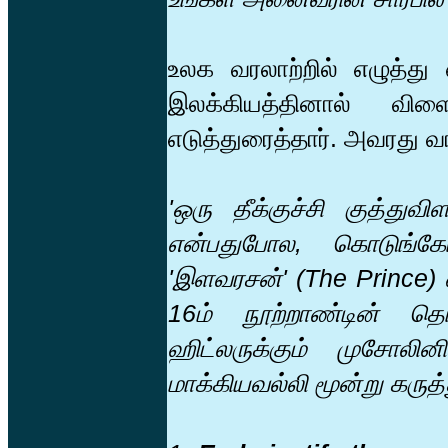
உலக வரலாற்றில் எழுத்து 
இலக்கியத்தினால் வி
எடுத்துரைத்தார். அவரது 
'ஒரு தீக்குச்சி குத்துவ
என்பதுபோல, கொடுங்க
'இளவரசன்' (The Prince) 
16ம் நூற்றாண்டின் தொ
ஹிட்லருக்கும் முசோலின
மாக்கியவல்லி மூன்று கருத