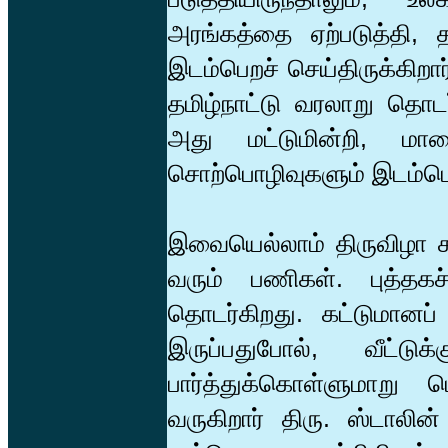
அரங்கத்தை ஏற்படுத்தி, த
இடம்பெறச் செய்திருக்கிறார்
தமிழ்நாட்டு வரலாறு தொடர
அது மட்டுமின்றி, ம
சொற்பொழிவுகளும் இடம்பெ
இவையெல்லாம் திருவிழா ச
வரும் பணிகள். புத்தக
தொடர்கிறது. கட்டுமானப
இருப்பதுபோல், வீட்ட
பார்த்துக்கொள்ளுமாறு ப
வருகிறார் திரு. ஸ்டாலி