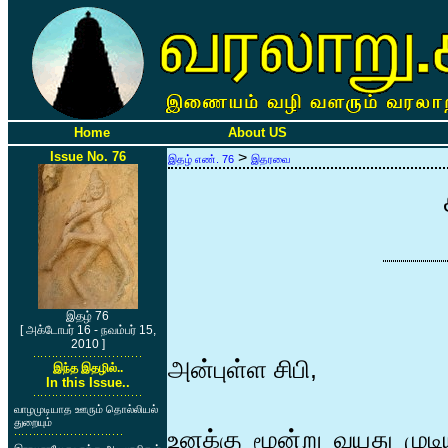
Home
About US
Issue No. 76
>
இதழ் எண். 76
இதரவை
இதழ் 76
[ அக்டோபர் 16 - நவம்பர் 15,
2010 ]
அன்புள்ள சிபி,
இந்த இதழில்..
In this Issue..
வாழமுடியாத ஊரும் தொல்லியல்
துறையும்
உனக்கு மூன்று வயது முடி