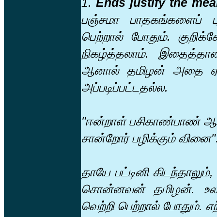
1.
Ends justify the mea
பஞ்சமா பாதகங்களைப் புர
பெற்றால் போதும். குறிக
நிகழ்த்தலாம். இதைத்த
ஆனால் தமிழன் அதை ஏற
அப்படிப்பட்டதல்ல.
"ஈன்றாள் பசிகாண்பாண் ஆய
சான்றோர் பழிக்கும் வினை"
தாயே பட்டினி கிடந்தாலும
சொன்னவன் தமிழன். உலகி
வெற்றி பெற்றால் போதும். 