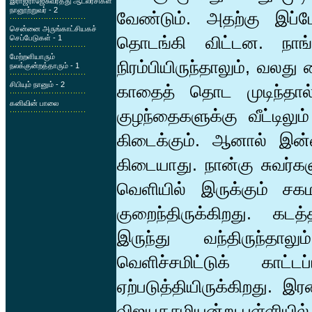
இராஜராஜேசுவரத்து ஆடலரசிகள்
நானூற்றுவர் - 2
வேண்டும். அதற்கு இப்
சென்னை அருங்காட்சியகச்
தொடங்கி விட்டன. நாங்
செப்பேடுகள் - 1
மேற்றளியாரும்
நிரம்பியிருந்தாலும், வ
நலக்குன்றத்தாரும் - 1
சிபியும் நானும் - 2
காதைத் தொட முடிந்தால்
கனிவின் பாலை
குழந்தைகளுக்கு வீட்டிலும
கிடைக்கும். ஆனால் இன்
கிடையாது. நான்கு சுவர்களு
வெளியில் இருக்கும் சக
குறைந்திருக்கிறது. கட
இருந்து வந்திருந்த
வெளிச்சமிட்டுக் காட்
ஏற்படுத்தியிருக்கிறது. இ
விஜயதசமியன்று பள்ளியில் 