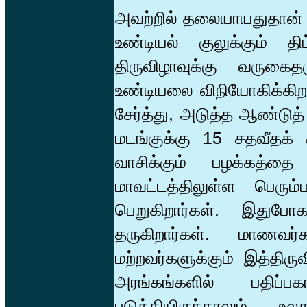
அவற்றில் தலையாயதுதான் 
உண்டியல் குலுக்கும் த
திருவிழாவுக்கு வருக
உண்டியலை விநியோகிக்கிற
சேர்த்து, அடுத்த ஆண்டுத
மடங்குக்கு 15 சதவீதக் 
வாசிக்கும் பழக்கத்தை
மாவட்டத்திலுள்ள பெர
பெறுகிறார்கள். இதுப
தருகிறார்கள். மாணவர
மற்றவர்களுக்கும் இத்திரு
அரங்கங்களில் பதிப்
படுத்தியிருந்தாலும், 