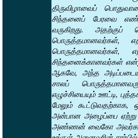
திருவிழாவைப் பொதுவான
சிந்தனைப் பேரவை எண்
வருகிறது. அதற்குப் ப
பொருத்தமானவர்கள், எத
பொருத்தமானவர்கள், எந
சிந்தனைக்கானவர்கள் என்
ஆகவே, அந்த அடிப்படையில
சாலப் பொருத்தமானவரு
எழுச்சியையும் ஊட்டி, புத்
மேலும் கூட்டுவதற்காக,
அன்பான அழைப்பை ஏற்று வரு
அண்ணன் வைகோ அவர்களைச் 
உங்கள் அனைவரின் சார்பில