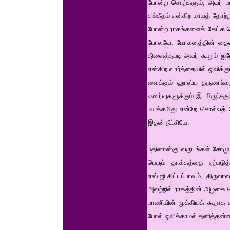
போன்ற சொற்களும், அவர் பாட
சங்கீதம் என்கிற மாயத் தோற்
போன்ற ராகங்களைக் கேட்க வ
போலவே, மோகனத்தின் தைவதத்த
திளைத்தபடி அவர் கூறும் 'ஐய
என்கிற வார்த்தையில் ஒலிக்கும
வைக்கும் ஹாஸ்ய தருணங்கள
உணர்வுகளுக்கும் இடமிருந்தத
மயக்கமிது என்றே சொல்லத் த
இதன் நீட்சியே.
பதினான்கு வருடங்கள் சோமு 
பெரும் தாக்கத்தை ஏற்படு
எஸ்.ஜி.கிட்டப்பாவும், திரு
அவற்றில் ராகத்தின் அழகை 
பாணியின் முக்கியக் கூறாக 
போல் ஒலிக்காமல் தனித்தன்மை