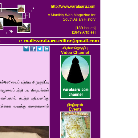
http://www.varalaaru.com
A Monthly Web Magazine for
South Asian History
[
189
Issues]
[
1849
Articles]
k
வீடியோ தொகுப்பு
Video Channel
ேரியைப் பற்றிய சிறுகுறிப்பு
முவைப் பற்றி பல விஷயங்கள்
் என்பதால், கடந்த பதினைந்து
நிகழ்வுகள்
 சாக்காக வைத்து கதைகளைத்
Events