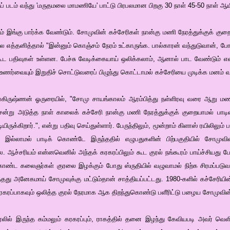
 படம் வந்து 'மருதமலை மாமணியே' பாட்டு பிரபலமான பிறகு 30 நாள் 45-50 நாள் ஆயிடு
 இங்கு பார்க்க வேண்டும். சோமுவின் கச்சேரிகள் நான்கு மணி நேரத்துக்குக் கு
ல எத்தனித்தால் "இன்னும் கொஞ்சம் நேரம் உட்காருங்க. பால்காரன் வந்துடுவான், போய்
கூட பதிவுகள் உள்ளன. பேச்சு வேடிக்கையாய் ஒலிக்கலாம், ஆனால் பாட வேண்டும் என
உணர்வையும் இறுதிச் சொட்டுவரைப் பிழுந்து கொட்டாமல் கச்சேரியை முடிக்க மனம் வ
லகிருஷ்ணன் ஓருரையில், "சோமு சாயங்காலம் ஆரம்பித்து நள்ளிரவு வரை ஆறு மணி ந
சென்று அடுத்த நாள் காலைக் கச்சேரி நான்கு மணி நேரத்துக்குக் குறையாமல் பாடி
யிருக்கிறார்.", என்று பதிவு செய்துள்ளார். பேருந்திலும், மூன்றாம் கிளாஸ் ரயிலில
ு இல்லாமல் பாடிக் கொண்டே இருந்ததில் எழுபதுகளின் பிற்பகுதியில் சோமுவி
ை. ஆச்சரியம் என்னவெனில் அந்தக் கரகரப்பிலும் கூட குரல் நங்கூரம் பாய்ச்சியது ப
கொண்ட கலைஞர்கள் குரலை இழக்கும் போது ஸ்ருதியில் வழுவாமல் நிற்க சிரமப்பட
்தது அனேகமாய் சோமுவுக்கு மட்டும்தான் சாத்தியப்பட்டது. 1980-களில் கச்சேரியின்
கரகரப்பாகவும் ஒலித்த குரல் நேரமாக ஆக திறந்துகொண்டு பளீரிட்டு பழைய சோமுவின
ல் இருந்த கம்மலும் கரகரப்பும், ராகத்தில் தனை இழந்து கேவியபடி அவர் வெளிப்ப