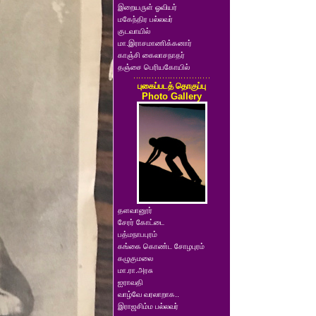
இறையருள் ஓவியர்
மகேந்திர பல்லவர்
குடவாயில்
மா.இராசமாணிக்கனார்
காஞ்சி கைலாசநாதர்
தஞ்சை பெரியகோயில்
புகைப்படத் தொகுப்பு
Photo Gallery
தளவானூர்
சேரர் கோட்டை
பத்மநாபபுரம்
கங்கை கொண்ட சோழபுரம்
கழுகுமலை
மா.ரா.அரசு
ஐராவதி
வாழ்வே வரலாறாக..
இராஜசிம்ம பல்லவர்