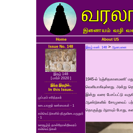
Home
About US
Issue No. 148
>
இதழ் எண். 148
ஆலாபனை
இதழ் 148
[ மார்ச் 2020 ]
1945-ல் 'ரஞ்சிதகானமணி' மது
இந்த இதழில்..
வெளியாகியுள்ளது. அன்று த
In this Issue..
இன்று வரை பேசப்பட்டு வருகி
முப்புரம் எரித்தவர்
ஆண்டுகளில் சோமுவைப் பற்
உடையாளூர் உண்மைகள் - 1
தொகுத்து ஆராயும் போது, கத
கல்வெட்டுகளில் திருவிடைமருதூர்
- 1
உறையூர்த் தான்தோன்றீசுவரம்
கல்வெட்டுகள்