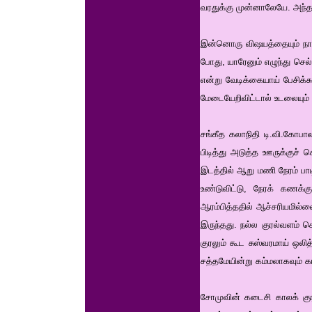
வரதுக்கு முன்னாலேயே. அந்தப்
இன்னொரு விஷயத்தையும் நாம்
போது, யாரேனும் எழுந்து செல்
என்று வேடிக்கையாய் பேசிக்
மேடையேறிவிட்டால் உடலையும் 
சங்கீத கலாநிதி டி.வி.கோபா
பிடித்து அடுத்த ஊருக்குச் 
இடத்தில் ஆறு மணி நேரம் பாடி
உண்டுவிட்டு, நேரக் கணக்க
ஆரம்பித்ததில் ஆச்சரியமில்ல
இருந்தது. நல்ல குரல்வளம் 
குரலும் கூட சுஸ்வரமாய் ஒலித
சத்தமேயின்று கம்மலாகவும் 
சோமுவின் கடைசி காலக் குரலி