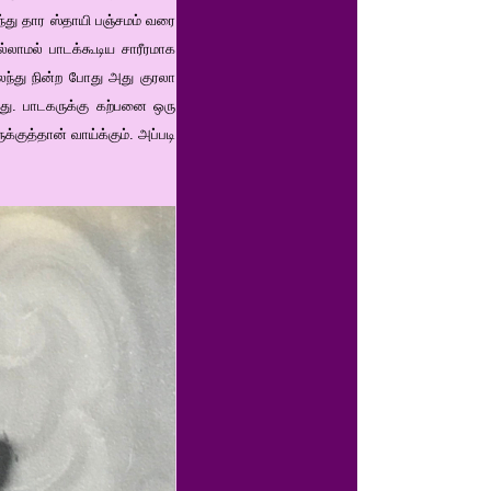
ுந்து தார ஸ்தாயி பஞ்சமம் வரை
்லாமல் பாடக்கூடிய சாரீரமாக
லந்து நின்ற போது அது குரலா
ளது. பாடகருக்கு கற்பனை ஒரு
குத்தான் வாய்க்கும். அப்படி