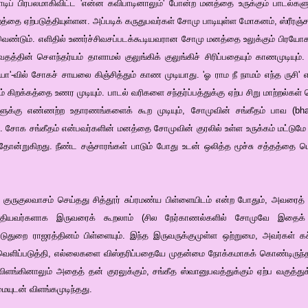
ிப் பிரபலமாகிவிட்ட 'என்ன கவிபாடினாலும்' போன்ற மனத்தை உருக்கும் பாடல்கள
றத்தை ஏற்படுத்தியுள்ளன. அப்படிக் கருதுபவர்கள் சோமு பாடியுள்ள மோகனம், ஸ்ரீரஞ
ெண்டும். எளிதில் உணர்ச்சிவசப்படக்கூடியவரான சோமு மனத்தை உலுக்கும் பிரயோ
ின் சௌந்தர்யம் தாளாமல் குலுங்கிக் குலுங்கிச் சிரிப்பதையும் காணமுடியும். ச
ோ'-வில் சோகச் சாயலை கிஞ்சித்தும் காண முடியாது. 'ஓ ராம நீ நாமம் எந்த ருசி' என
் கிறக்கத்தை உணர முடியும். பாடல் வரிகளை சந்தர்ப்பத்துக்கு ஏற்ப சிறு மாற்றல்கள் 
ுக்கு எண்ணற்ற உதாரணங்களைக் கூற முடியும், சோமுவின் சங்கீதம் பாவ (bhav
ு. சோக சங்கீதம் என்பவர்களின் மனத்தை சோமுவின் குரலில் உள்ள உருக்கம் மட்டுமே
ோன்றுகிறது. நீண்ட சஞ்சாரங்கள் பாடும் போது உடன் ஒலித்த மூச்சு சத்தத்தை ப
குருகுலவாசம் செய்தது சித்தூர் சுப்ரமண்ய பிள்ளையிடம் என்ற போதும், அவரைத் 
த்தியவர்களாக இருவரைக் கூறலாம் (சில நேர்காணல்களில் சோமுவே இதைக் குறி
வாவடுதுறை ராஜரத்தினம் பிள்ளையும். இந்த இருவருக்குமுள்ள ஒற்றுமை, அவர்கள் க
வெளிப்படுத்தி, எல்லைகளை விஸ்தரிப்பதையே முதன்மை நோக்கமாகக் கொண்டிருந்த
விளங்கினாலும் அதைத் தன் குரலுக்கும், சங்கீத ஸ்வானுபவத்துக்கும் ஏற்ப வகுத்
யுடன் விளங்கமுடிந்தது.