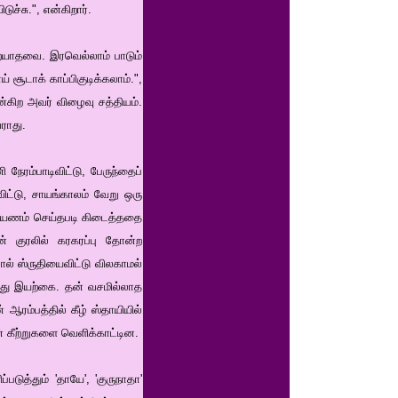
ச்சு.", என்கிறார்.
றையாதவை. இரவெல்லாம் பாடும்
 சூடாக் காப்பிகுடிக்கலாம்.",
்கிற அவர் விழைவு சத்தியம்.
ராது.
ேரம்பாடிவிட்டு, பேருந்தைப்
விட்டு, சாயங்காலம் வேறு ஒரு
ும் பயணம் செய்தபடி கிடைத்ததை
ன் குரலில் கரகரப்பு தோன்ற
ோல் ஸ்ருதியைவிட்டு விலகாமல்
ுவது இயற்கை. தன் வசமில்லாத
 ஆரம்பத்தில் கீழ் ஸ்தாயியில்
் கீற்றுகளை வெளிக்காட்டின.
டுத்தும் 'தாயே', 'குருநாதா'