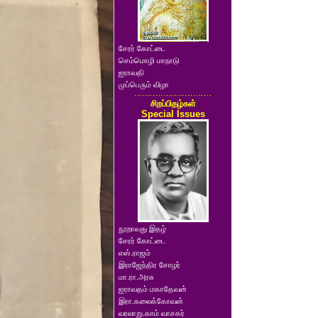
சேரர் கோட்டை
செம்மொழி மாநாடு
ஐராவதி
முப்பெரும் விழா
சிறப்பிதழ்கள்
Special Issues
நூறாவது இதழ்
சேரர் கோட்டை
எஸ்.ராஜம்
இராஜேந்திர சோழர்
மா.ரா.அரசு
ஐராவதம் மகாதேவன்
இரா.கலைக்கோவன்
வரலாறு.காம் வாசகர்