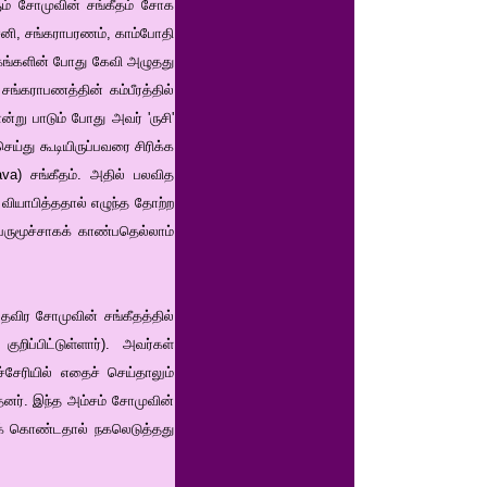
ும் சோமுவின் சங்கீதம் சோக
்சனி, சங்கராபரணம், காம்போதி
கங்களின் போது கேவி அழுதது
ங்கராபணத்தின் கம்பீரத்தில்
்று பாடும் போது அவர் 'ருசி'
செய்து கூடியிருப்பவரை சிரிக்க
a) சங்கீதம். அதில் பலவித
 வியாபித்ததால் எழுந்த தோற்ற
ெருமூச்சாகக் காண்பதெல்லாம்
தவிர சோமுவின் சங்கீதத்தில்
ப்பிட்டுள்ளார்). அவர்கள்
ச்சேரியில் எதைச் செய்தாலும்
னர். இந்த அம்சம் சோமுவின்
துக் கொண்டதால் நகலெடுத்தது