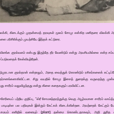
க்கி, கிடைக்கும் முதன்மைத் தரவுகள் மூலம் சோமு என்கிற மனிதரை விலக்கி 
ை பரிசீலிக்கும் முயற்சியே இந்தக் கட்டுரை.
்து விளங்க குரல்வளம் என்பது இருந்தே தீர வேண்டும் என்று அவசியமில்லை என்ற ச
ப்படுவதைக் கேள்வியுற்றேன்.
ுமுரடான குரல்தான் என்றாலும், அதை வைத்துக் கொண்டும் ரசிகர்களைக் கட்டிப்போ
ர்சனங்களாகிவிட்டன. சிறு வயதில் சோமு இசைத் துறைக்கு வருவதற்கு முன்னால
்தது சாரீரம் வலுவிழந்தது என்று கிளை கதைகளும் பரவிவிட்டன.
ரியைப் பற்றிய குறிப்பு, "ஸ்ரீ சோமசுந்தரத்துக்கு வெகு அபூர்வமான சாரீரம் வாய்த்த
 பாடியுள்ள பல பதிவுகள் இன்றும் கேட்கக் கிடைக்கின்றன. அவற்றைக் கேட்கும் 
 சமயம் எளிதில் வளையும் (pliant) தன்மை கொண்டதாகவும், அதி துரித