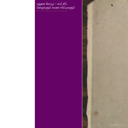
மதுரை சோமு – காட்சிப்
பிழைகளும் கவன ஈர்ப்புகளும்