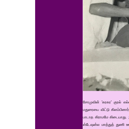
சோமுவின் 'கரகர' குரல் எல்
மதுரையை விட்டு கிளம்பினார
பாடாத கிராமமே கிடையாது. இ
ஸ்டேஷன்ல மாத்துத் துணி ஊர