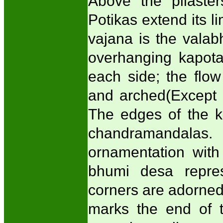
Above the pilaster
Potikas extend its li
vajana is the valab
overhanging kapota
each side; the flow
and arched(Except 
The edges of the 
chandramandalas.
ornamentation with
bhumi desa repres
corners are adorne
marks the end of 