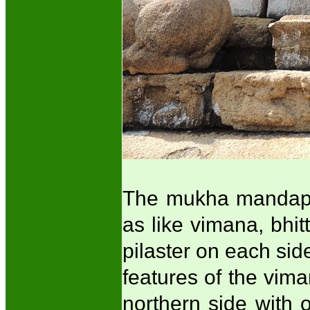
The mukha mandapa
as like vimana, bhitt
pilaster on each si
features of the vim
northern side with 