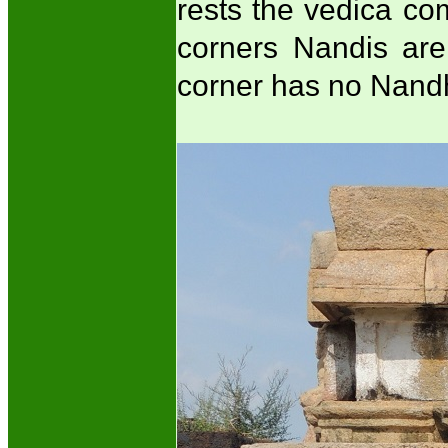
rests the vedica co
corners Nandis ar
corner has no Nandhi