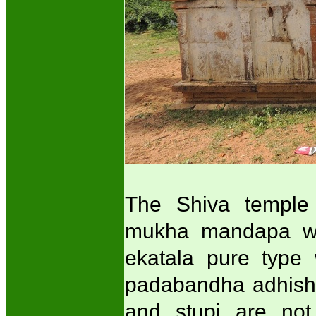
The Shiva temple 
mukha mandapa wit
ekatala pure type
padabandha adhishth
and stupi are not