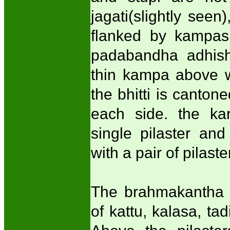
jagati(slightly see
flanked by kampas 
padabandha adhish
thin kampa above wh
the bhitti is canto
each side. the ka
single pilaster an
with a pair of pilaste
The brahmakantha p
of kattu, kalasa, ta