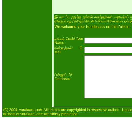
இப்படைப்பு குறித்த தங்கள் கருத்துக்கள் வரவேற்கப்
ஏதேனும் ஒரு தமிழ்ச் செயலி பின்னணி செயல்பாட்டில் 
We welcome your Feedbacks on this Article.
/ Your
தங்கள் பெயர்
Name
/ E-
மின்னஞ்சல்
Mail
/
பின்னூட்டம்
Feedback
(C) 2004, varalaaru.com. All articles are copyrighted to respective authors. Unaut
authors or varalaaru.com are strictly prohibited.