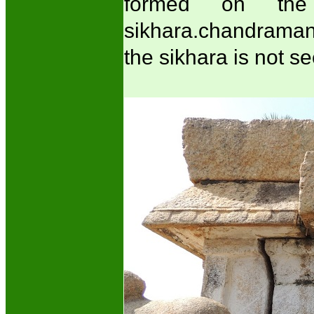
formed on the
sikhara.chandraman
the sikhara is not s