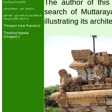
The author of this 
(உடன்குடிக்கருகில்)
புள்ளமங்கை - தள அமைப்பு
search of Muttaray
ஓமொரி - ஜப்பானியத் தொல்லியல்
அகழாய்வின் பிறப்பிடம்
illustrating its archi
Thiruppur (near Keeranur)
Thirukkazhippalai
(Sivapuri)-1