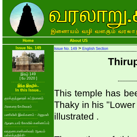
Home
About US
Issue No. 149
>
Issue No. 149
English Section
Thiru
இதழ் 149
[ மே 2020 ]
இந்த இதழில்..
In this Issue..
This temple has be
குரக்குத்துறைக் கட்டுமானம்
Thaky in his "Lower
அலகறை சேமீசுவரம்
illustrated .
பணிவின் இலக்கணம் - அனுமன்
ஆவுடையார் கோவில் கண்ணப்பர்
வரகுணபாண்டீஸ்வரர் ஆலயம்
பள்ளக்குறிச்சி-