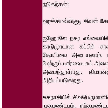
நடுகற்கள்:
ஹுச்சிமல்லிகுடி சிவன் கோ
ஐஹோளே நகர எல்லையிலிரு
கரடுமுரடான கப்பிச் சா
கோயிலை அடையலாம். பதா
மேற்குப் பார்வையாய் அம
அமைந்துள்ளது. விமான
அறியப்படுகிறது.
சுகநாசியில் சிவபெருமான
முகமண்டபம், ரங்கமண்