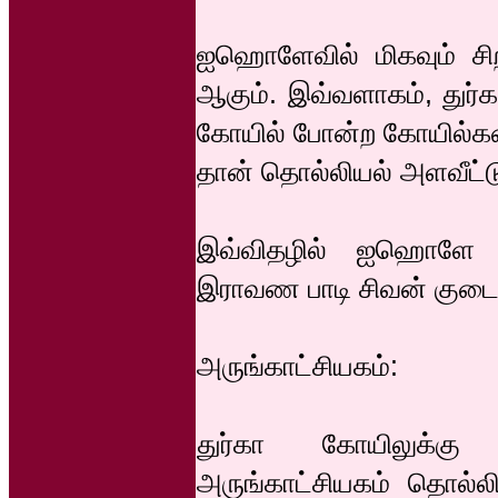
ஐஹொளேவில் மிகவும் சிற
ஆகும். இவ்வளாகம், துர்
கோயில் போன்ற கோயில்கள
தான் தொல்லியல் அளவீட்ட
இவ்விதழில் ஐஹொளே அரு
இராவண பாடி சிவன் குட
அருங்காட்சியகம்:
துர்கா கோயிலுக்கு
அருங்காட்சியகம் தொல்லிய