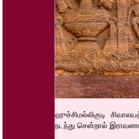
ஹுச்சிமல்லிகுடி சிவால
நடந்து சென்றால் இராவ