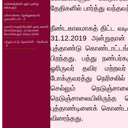
மயிலைத்திண்டனும் மூன்று
தேதிகளில் பார்த்து வந்தவ
ஊர்களும்
புள்ளமங்கை ஆலந்துறையார்
முகமண்டபம் - 2
நீண்டகாலமாகத் திட்ட வ
பதாமி சாளுக்கியரின் குடைவரைக்
கோயில்களும், கட்டுமானக்
கோயில்களும் (தொடர்ச்சி)
31.12.2019 அன்றுதான் 
பத்துப்பாட்டு ஆராய்ச்சி - அரசியல்
- 2
புத்தாண்டு கொண்டாட்டங
பிறந்தது. பத்து நண்ப
ஓரிருவர் தவிர மற்றவர்
போக்குவரத்து நெரிசலில்
செல்லும் நெடுஞ
நெடுஞ்சாலையிலிருந்த 
புத்தாண்டினைக் கொண்டா
விரைந்தது.