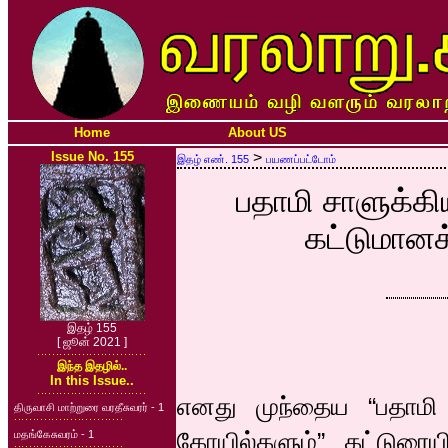
Home
About US
Issue No. 155
>
இதழ் எண். 155
பயணப்பட்டோம்
பதாமி சாளுக்க
கட்டுமானக
இதழ் 155
[ ஜூன் 2021 ]
இந்த இதழில்..
In this Issue..
எனது முந்தைய “பதாமி 
திருவாசி மாற்றுரை வரதீசுவரர் - 1
கோயில்களும்” கட்டுர
மதங்கேசுவரம் - 1