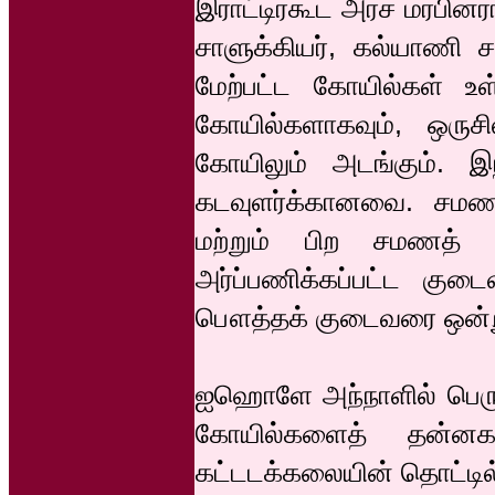
இராட்டிரகூட அரச மரபினர
சாளுக்கியர், கல்யாணி சா
மேற்பட்ட கோயில்கள் உ
கோயில்களாகவும், ஒர
கோயிலும் அடங்கும். இந
கடவுளர்க்கானவை. சமண ப
மற்றும் பிற சமணத் தீ
அர்ப்பணிக்கப்பட்ட கு
பௌத்தக் குடைவரை ஒன்றும
ஐஹொளே அந்நாளில் பெரும
கோயில்களைத் தன்ன
கட்டடக்கலையின் தொட்டில