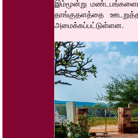
இம்மூன்று மண்டபங்களைய
தாங்குதளத்தை ஊடறுத்த
அமைக்கப்பட்டுள்ளன.