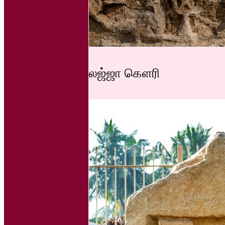
லஜ்ஜா கௌரி