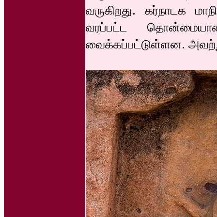
வருகிறது. கர்நாடக மாந
வரப்பட்ட தொன்மையா
வைக்கப்பட்டுள்ளன. அவற்