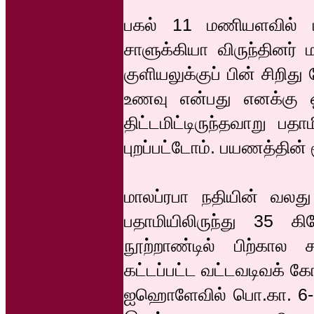
பகல் 11 மணியளவில் 
சாளுக்கியா விருந்தினர்
குளியலுக்குப் பின் சிறித
உணவு என்பது எனக்கு ஓர
திட்டமிட்டிருந்தவாறு ப
புறப்பட்டோம். பயணத்தின
மாலப்ரபா நதியின் வல
பதாமியிலிருந்து 35 
நூற்றாண்டில் பிற்கால
கட்டப்பட்ட வட்டவடிவக் 
ஐஹொளேவில் பொ.கா. 6-8 