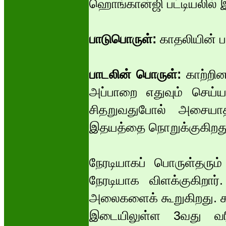
ஹொங்கான்ஜி பட்டியலில் இ
பாடுபொருள்:
காதலியின் ப
பாடலின் பொருள்:
காற்றி
அப்பாறை எதுவும் செய்
சிதறுவதுபோல் அசையா
இதயத்தை நொறுக்குகிறத
நேரடியாகப் பொருள்தரும
நேரடியாக விளக்குகிறார
அலைகளைக் கூறுகிறது. க
இடையிலுள்ள 3வது வரி 