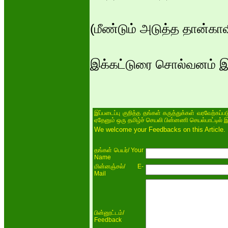
(மீண்டும் அடுத்த தான்காவி
இக்கட்டுரை சொல்வனம் இ
இப்படைப்பு குறித்த தங்கள் கருத்துக்கள் வரவேற்கப்
ஏதேனும் ஒரு தமிழ்ச் செயலி பின்னணி செயல்பாட்டில் 
We welcome your Feedbacks on this Article.
/ Your
தங்கள் பெயர்
Name
/ E-
மின்னஞ்சல்
Mail
/
பின்னூட்டம்
Feedback