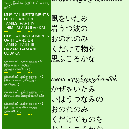
கலை, இலக்கியத்தில் பேய், பிசாசு,
பூதம்
MUSICAL INSTRUMENTS
風をいたみ
OF THE ANCIENT
TAMILS: PART IV-
岩うつ波の
THIMILAI AND IDAKKAI
MUSICAL INSTRUMENTS
おのれのみ
OF THE ANCIENT
TAMILS: PART III-
くだけて物を
DAMARUGAM AND
UDUKKAI
思ふころかな
ஜப்பானியப் பழங்குறுநூறு - 50
(இறப்பினும் வாழினும்
ஒந்தொடிகண்ணே!)
கனா எழுத்துருக்களில்
ஜப்பானியப் பழங்குறுநூறு - 49
(விளக்கன்ன ஒளிர்தலும்
தணிதலும்)
かぜをいたみ
ஜப்பானியப் பழங்குறுநூறு - 48
(இதயஅலை மோதும் மனக்கல்)
いはうつなみの
ஜப்பானியப் பழங்குறுநூறு - 47
おのれのみ
(நலிவுதான் தனிமைக்குத்
துணையோ?)
くだけてものを