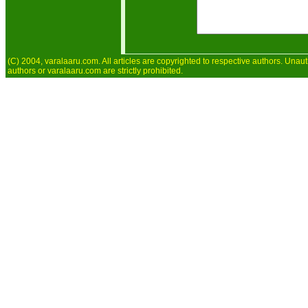
(C) 2004, varalaaru.com. All articles are copyrighted to respective authors. Unaut
authors or varalaaru.com are strictly prohibited.