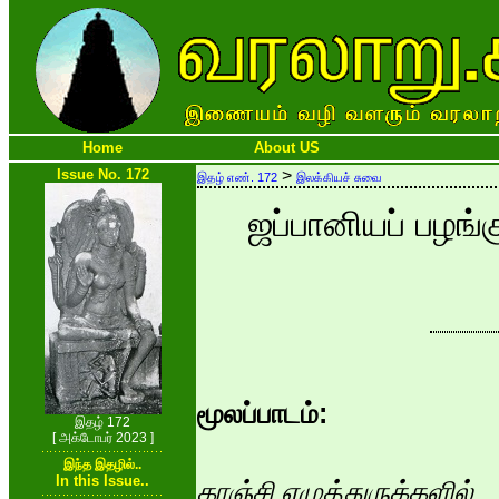
Home
About US
Issue No. 172
>
இதழ் எண். 172
இலக்கியச் சுவை
ஜப்பானியப் பழங
மூலப்பாடம்:
இதழ் 172
[ அக்டோபர் 2023 ]
இந்த இதழில்..
In this Issue..
காஞ்சி எழுத்துருக்களில்