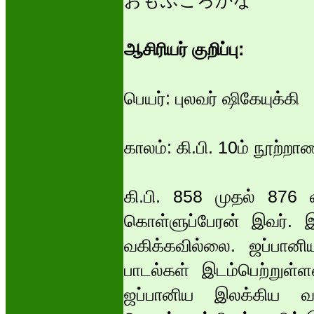
おもふころかな
ஆசிரியர் குறிப்பு:
பெயர்: புலவர் ஷிகேயுக்கி
காலம்: கி.பி. 10ம் நூற்றாண
கி.பி. 858 முதல் 87
கொள்ளுப்பேரன் இவர். 
வகிக்கவில்லை. ஜப்பானி
பாடல்கள் இடம்பெற்றுள
ஜப்பானிய இலக்கிய வர