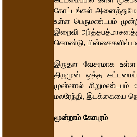
கோட்டங்கள் அனைத்துமே
உள்ள பெருமண்டபம் முன்ற
இறைவி அர்த்தபத்மாசனத்தி
கொண்டு, பின்கைகளில் மலர
இருதள வேசரமாக உள்ள ஆ
திருமுன் ஒத்த கட்டமைப
முன்னால் சிறுமண்டபம்
மலரேந்தி, இடக்கையை நெகி
மூன்றாம் கோபுரம்