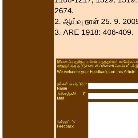
2674.
2. ஆய்வு நாள் 25. 9. 200
3. ARE 1918: 406-409.
இப்படைப்பு குறித்த தங்கள் கருத்துக்கள் வரவேற்கப்
ஏதேனும் ஒரு தமிழ்ச் செயலி பின்னணி செயல்பாட்டில் 
We welcome your Feedbacks on this Article.
/ Your
தங்கள் பெயர்
Name
/ E-
மின்னஞ்சல்
Mail
/
பின்னூட்டம்
Feedback