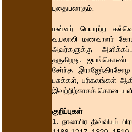
புதையலாகும்.
மன்னர் பெயரற்ற கல்வெட
வயலாலி மணவாளர் கோயி
அவர்களுக்கு அளிக்கப
தருகிறது. ஜயங்கொண்ட ச
சேர்ந்த இராஜேந்திரசோழ 
பசுக்கள், பரிகலங்கள் 
இவற்றிற்காகக் கொடையளி
குறிப்புகள்
1. நாலாயிர திவ்வியப் பி
1188-1217, 1329, 1519,