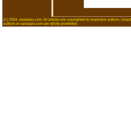
(C) 2004, varalaaru.com. All articles are copyrighted to respective authors. Unaut
authors or varalaaru.com are strictly prohibited.