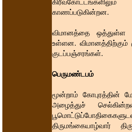
கிரீவகோட்டங்களிலு
காணப்படுகின்றன.
விமானத்தை ஒத்துள்ள 
உள்ளன. விமானத்திற்கும் 
குடப்பஞ்சரங்கள்.
பெருமண்டபம்
மூன்றாம் கோபுரத்தின் ம
அழைத்துச் செல்கின்
பூமொட்டுப்போதிகைகளுடன
திருமங்கையாழ்வார் தி