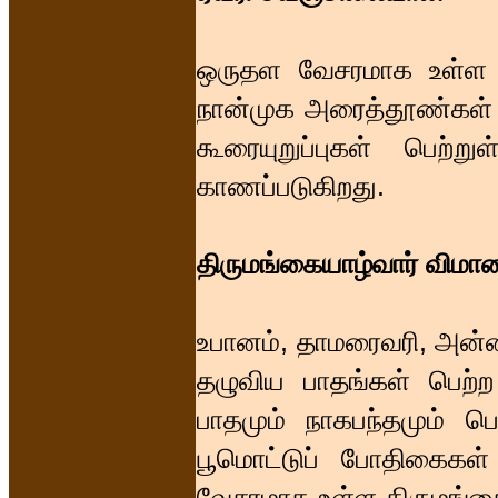
ஒருதள வேசரமாக உள்ள இவ
நான்முக அரைத்தூண்கள் த
கூரையுறுப்புகள் பெற்ற
காணப்படுகிறது.
திருமங்கையாழ்வார் விமா
உபானம், தாமரைவரி, அன்னவர
தழுவிய பாதங்கள் பெற்ற
பாதமும் நாகபந்தமும் ப
பூமொட்டுப் போதிகைகள்
வேசரமாக உள்ள திருமங்கைய