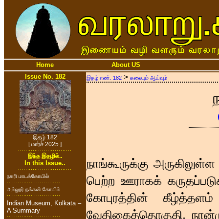
Home
About US
Issue No. 182
>
இதழ் எண். 182
கலையும் ஆய்வும்
இதழ் 182
[ மார்ச் 2025 ]
இந்த இதழில்..
நாங்கூருக்கு அருகிலுள்
In this Issue..
நகரி மாடக்கோயில்
பெற்ற ஊராகக் கருதப்படு
அல்லூர் நக்கன் கோயில்
கோபுரத்தின் கீழ்த்தள
Indian Museum, Kolkata –
A Summary
வேதிகைத்தொகுதி, நான்ம