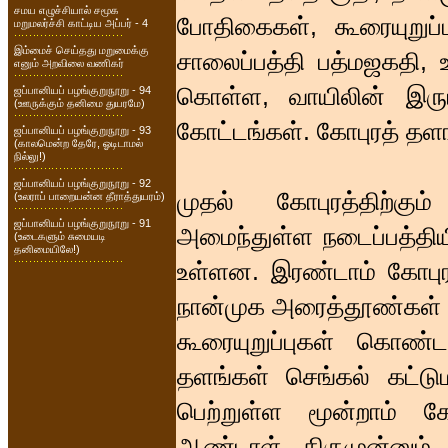
சமய எழுச்சியால் சமூக
போதிகைகள், கூரையுறுப்
மறுமலர்ச்சி காட்டிய அப்பர் - 4
இம்மைச் செய்தது மறுமைக்கு
சாலைப்பத்தி பத்மஜகதி, 
எனும் அறவிலை வணிகர்
கொள்ள, வாயிலின் இரு
ஜப்பானியப் பழங்குறுநூறு - 94
(ஊருக்கும் தனிமை துயரமே)
கோட்டங்கள். கோபுரத் தள
ஜப்பானியப் பழங்குறுநூறு - 93
(காலமென்ற தேரே, ஓடிடாமல்
நில்லு!)
ஜப்பானியப் பழங்குறுநூறு - 92
முதல் கோபுரத்திற்கும
(உலராப் பாறையன்ன தீராத்துயரம்)
ஜப்பானியப் பழங்குறுநூறு - 91
அமைந்துள்ள நடைப்பத்தியி
(உடைகளும் சுமையடி
தனிமையிலே!)
உள்ளன. இரண்டாம் கோபுர
நான்முக அரைத்தூண்கள் த
கூரையுறுப்புகள் கொண்ட
தளங்கள் செங்கல் கட்ட
பெற்றுள்ள மூன்றாம் கோப
ஆண்டாள் திருமுன்னும் வ