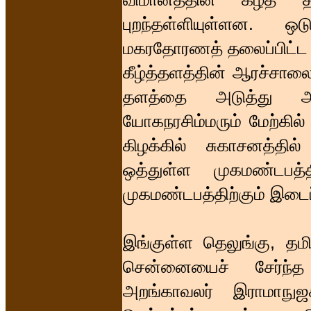
புறந்தள்ளியுள்ளன. ஒடு
மகரதோரணத் தலைப்பிட்ட க
கீழ்த்தளத்தின் ஆரச்சால
தளத்தை அடுத்து அமை
யோகநரசிம்மரும் மேற்கில் 
கிழக்கில் சுகாசனத்தில
ஒத்துள்ள முகமண்டபத்த
முகமண்டபத்திற்கும் இடைப்
இங்குள்ள தெலுங்கு, தமி
சென்னையைச் சேர்ந்த
அறங்காவலர் இராமாநுஜ