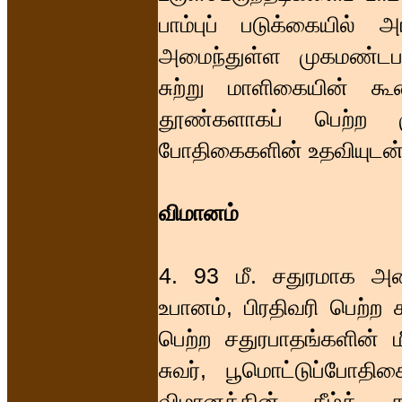
பாம்புப் படுக்கையில் 
அமைந்துள்ள முகமண்டப
சுற்று மாளிகையின் 
தூண்களாகப் பெற்ற மு
போதிகைகளின் உதவியுடன்
விமானம்
4. 93 மீ. சதுரமாக அ
உபானம், பிரதிவரி பெற்ற
பெற்ற சதுரபாதங்களின
சுவர், பூமொட்டுப்போதிக
விமானத்தின் கீழ்த்