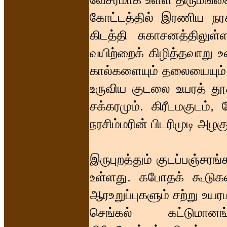
கோட்டத்தில் இரணிய நரச
கிடத்தி சுகாசனத்திலுள
வயிற்றைக் கிழித்தவாறு
கால்களையும் தலையையும்
உருவிய குடலை உயரத் தூக்
சக்கரமும். கிரீடமகுடம
நரசிம்மரின் பிடரிமுடி அழக
இருபுறத்தும் குடப்பஞ்சர
உள்ளது. கபோதக் கூடுகளி
ஆரஉறுப்புகளும் சற்று உய
செங்கல் கட்டுமான