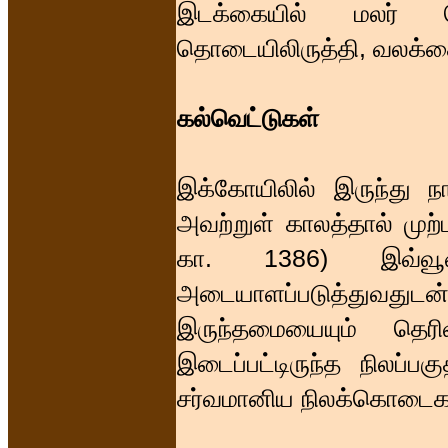
இடக்கையில் மலர் க
தொடையிலிருத்தி, வலக்கை
கல்வெட்டுகள்
இக்கோயிலில் இருந்து நா
அவற்றுள் காலத்தால் முற
கா. 1386) இவ்வூரை
அடையாளப்படுத்துவதுட
இருந்தமையையும் தெரிவி
இடைப்பட்டிருந்த நிலப்ப
சர்வமானிய நிலக்கொடைகளை