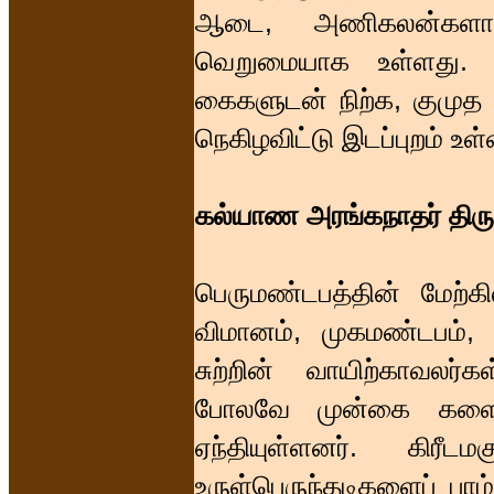
ஆடை, அணிகலன்களால் 
வெறுமையாக உள்ளது. க
கைகளுடன் நிற்க, குமுத
நெகிழவிட்டு இடப்புறம் உள்
கல்யாண அரங்கநாதர் திரு
பெருமண்டபத்தின் மேற்கி
விமானம், முகமண்டபம், 
சுற்றின் வாயிற்காவலர்
போலவே முன்கை களை அ
ஏந்தியுள்ளனர். கிரீ
உருள்பெருந்தடிகளைப் பாம்ப