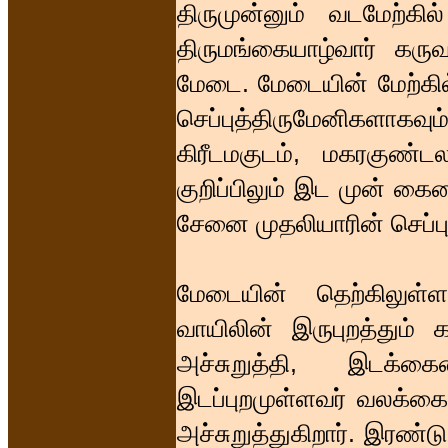
திருமுன்னும் வடமேற்க
திருமங்கையாழ்வார் கரு
மேடை. மேடையின் மேற்கில
செப்புத்திருமேனிகளாகவும்
கிரீடமகுடம், மகரகுண்
குறிப்பிலும் இட முன் கை
சேனை முதலியாரின் செப்பு
மேடையின் தெற்கிலுள்
வாயிலின் இருபுறத்தும் 
அச்சுறுத்தி, இடக்கைய
இடப்புறமுள்ளவர் வலக்கை
அச்சுறுத்துகிறார். இரண்