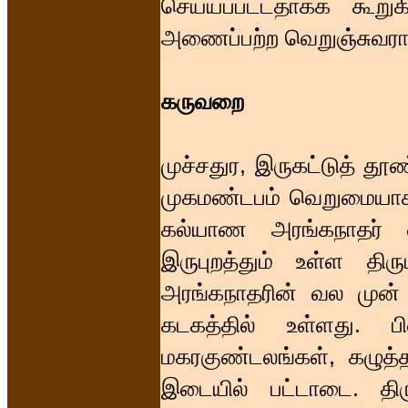
செய்யப்பட்டதாகக் கூறுக
அணைப்பற்ற வெறுஞ்சுவரா
கருவறை
முச்சதுர, இருகட்டுத் த
முகமண்டபம் வெறுமையாக 
கல்யாண அரங்கநாதர் எ
இருபுறத்தும் உள்ள திர
அரங்கநாதரின் வல முன் 
கடகத்தில் உள்ளது. பி
மகரகுண்டலங்கள், கழு
இடையில் பட்டாடை. தி