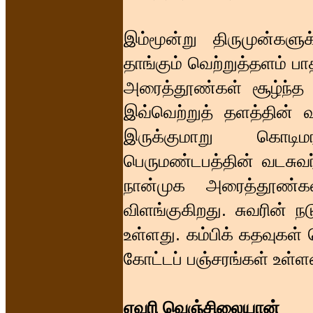
இம்மூன்று திருமுன்களு
தாங்கும் வெற்றுத்தளம் பா
அரைத்தூண்கள் சூழ்ந்த ச
இவ்வெற்றுத் தளத்தின் 
இருக்குமாறு கொடிமர
பெருமண்டபத்தின் வடசுவர
நான்முக அரைத்தூண்கள்
விளங்குகிறது. சுவரின் ந
உள்ளது. கம்பிக் கதவுகள்
கோட்டப் பஞ்சரங்கள் உள்
ஏவரி வெஞ்சிலையான்