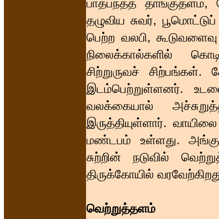
பாதபந்தத் தாங்குதளம்
தழுவிய சுவர், பூமொட்டுப
பெற்ற வலபி, கூடுவளைவ
நிலைக்கால்களில் கொ
சிற்றுருவச் சிற்பங்கள்
இடம்பெற்றுள்ளனர். உட
வலக்கையால் அச்சுறுத
இருத்தியுள்ளார். வாயிலை 
மண்டபம் உள்ளது. அங்குத
சுற்றின் நடுவில் வெற்
திருக்கோயில் வரவேற்கிறத
வெற்றுத்தளம்