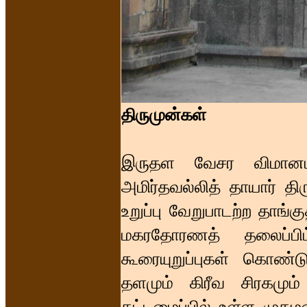
திருமுன்கள்
இருதள வேசர விமானம்
அமிர்தவல்லித் தாயார் த
உறுப்பு வேறுபாடற்ற தாங்
மகரதோரணத் தலைப்பிட
கூரையுறுப்புகள் கொண்ட
தளமும் கிரீவ சிரகமு
கட்டமைப்பில் உள்ள முகம