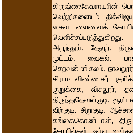
கிருஷ்ணதேவராயரின் பொ.
வெற்றிகளையும் திக்விஜ
சைவ, வைணவக் கோயில்க
வெளிச்சப்படுத்துகிறது. 
அழுந்தூர், தேவூர், தி
முட்டம், வைகல், பாதி
செறவன்மங்கலம், நாவலூர், 
கிராம விண்ணகர், குறிச்
குறுக்கை, விசலூர், தல
திருந்துதேவன்குடி, சூரிய
விற்குடி, சிறுகுடி, ஆச்சா
கங்கைகொண்டான், திரு
கோயில்கள் உள்ள ஊர்களின