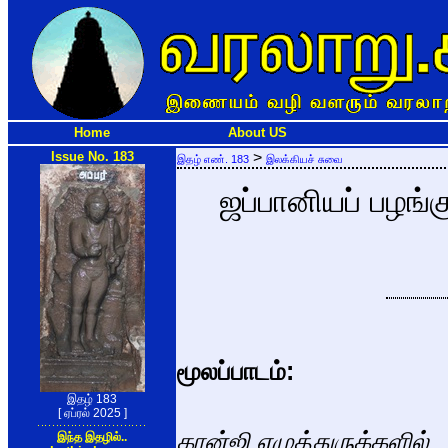
Home
About US
Issue No. 183
>
இதழ் எண். 183
இலக்கியச் சுவை
ஜப்பானியப் பழங்
மூலப்பாடம்:
இதழ் 183
[ ஏப்ரல் 2025 ]
கான்ஜி எழுத்துருக்களில்
இந்த இதழில்..