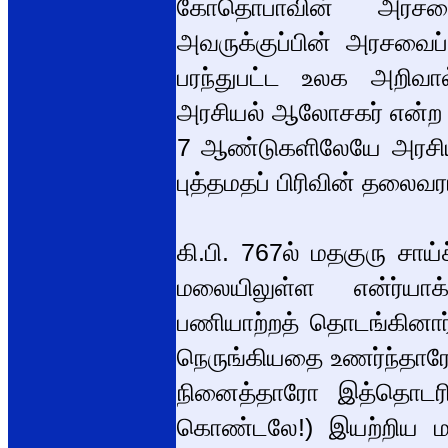
கோதொபாவின் அரசவைய
அவருக்குப்பின் அரசவைப்
பரந்துபட்ட உலக அறிவ
அரசியல் ஆலோசகர் என்ற ந
7 ஆண்டுகளிலேயே அரசியலி
புத்தமதப் பிரிவின் தலைவ
கி.பி. 767ல் மதகுரு சா
மலையிலுள்ள என்ர்யா
பணியாற்றத் தொடங்கினார்
நெருங்கியதை உணர்ந்தார
நினைத்தாரோ இத்தொடர
கொண்டலே!) இயற்றிய ம