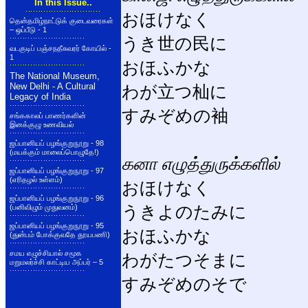
In this Issue..
おほけなく
தென்தமிழ்நாட்டுக் குடைவரைகள்
– ஒப்பீடு - 1
うき世の民に
வடகுடிப் பஞ்சநதீசுவரர் கோயில் -
1
おほふかな
The National Museum,
New Delhi - A Cultural
わが立つ杣に
Legacy of India
すみぞめの袖
சங்ககாலப் பாணர்களின்
இனக்குழு உணவியல்
ஜப்பானியப் பழங்குறுநூறு - 98
(மயக்கும் மாலைப்பொழுதே!)
கனா எழுத்துருக்களில்
ஜப்பானியப் பழங்குறுநூறு - 97
(எரிதழல் உள்ளம்)
おほけなく
ஜப்பானியப் பழங்குறுநூறு - 96
うきよのたみに
(பனிவிழும் முதுவனம்)
ஜப்பானியப் பழங்குறுநூறு - 95
おほふかな
(துன்பம் போக்குவதே தூயபணி)
சமய எழுச்சியால் சமூக
わがたつそまに
மறுமலர்ச்சி காட்டிய அப்பர் – 5
すみぞめのそで