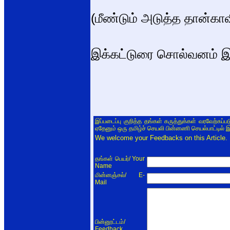
(மீண்டும் அடுத்த தான்காவி
இக்கட்டுரை சொல்வனம் இ
இப்படைப்பு குறித்த தங்கள் கருத்துக்கள் வரவேற்கப்
ஏதேனும் ஒரு தமிழ்ச் செயலி பின்னணி செயல்பாட்டில் 
We welcome your Feedbacks on this Article.
/ Your
தங்கள் பெயர்
Name
/ E-
மின்னஞ்சல்
Mail
/
பின்னூட்டம்
Feedback