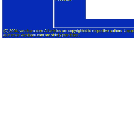
(C) 2004, varalaaru.com. All articles are copyrighted to respective authors. Unaut
authors or varalaaru.com are strictly prohibited.