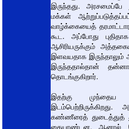
இருந்தது. அரசமைப்பே ந
மக்கள் ஆற்றுப்படுத்
வாழ்க்கையைத் தரமாட்டார
கூட. அப்போது புதிதாக 
ஆசிரியருக்கும் அத்தகைய
இளவயதாக இருந்தாலும் அற
இருந்ததால்தான் தன்ன
தொடங்குகிறார்.
இதற்கு முந்தைய ப
இடம்பெற்றிருக்கிறது. 
கண்ணீரைத் துடைத்துத் 
கையாண்டன. ஆனால் இப