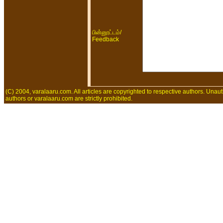
/
பின்னூட்டம்
Feedback
(C) 2004, varalaaru.com. All articles are copyrighted to respective authors. Unaut
authors or varalaaru.com are strictly prohibited.