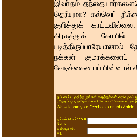
இவர்தம் தந்தையார்களையெல
தெரியுமா? கல்வெட்டறி
குறித்துக் காட்டவில்ல
கிரகத்துக் கோயில்
படித்திருப்பாரேயானால்
நக்கன் குமரக்கனைப் பழ
வேடிக்கையைப் பின்னால் விப
இப்படைப்பு குறித்த தங்கள் கருத்துக்கள் வரவேற்கப்
ஏதேனும் ஒரு தமிழ்ச் செயலி பின்னணி செயல்பாட்டில் 
We welcome your Feedbacks on this Article.
/ Your
தங்கள் பெயர்
Name
/ E-
மின்னஞ்சல்
Mail