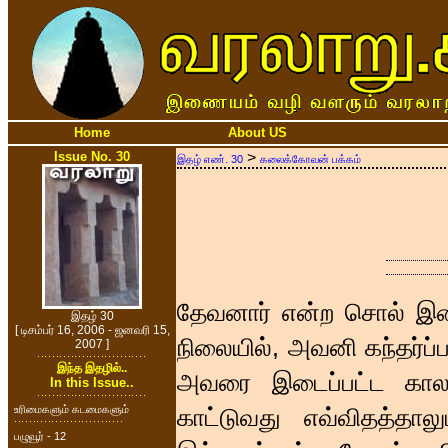
Home
About US
Issue No. 30
>
இதழ் எண். 30
கலைக்கோவன் பக்கம்
தேவனார் என்ற சொல் இற
இதழ் 30
[ டிசம்பர் 16, 2006 - ஜனவரி 15,
நிலையில், அவனி கந்தர்ப்
2007 ]
இந்த இதழில்..
அவரை இடைப்பட்ட காலத்த
In this Issue..
உரிமைகளும் கடமைகளும்
காட்டுவது எவ்விதத்தால
பழுவூர் - 12