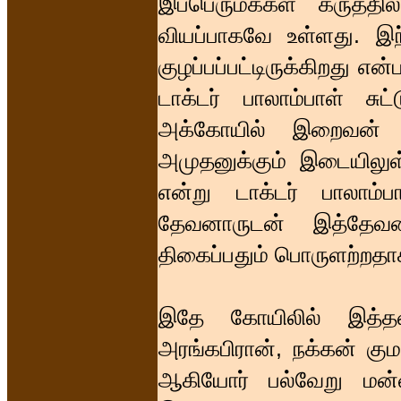
இப்பெருமக்கள் கருத்த
வியப்பாகவே உள்ளது. இந்
குழப்பப்பட்டிருக்கிறது என
டாக்டர் பாலாம்பாள் சுட
அக்கோயில் இறைவன் எ
அமுதனுக்கும் இடையிலு
என்று டாக்டர் பாலாம்பா
தேவனாருடன் இத்தேவன
திகைப்பதும் பொருளற்றதா
இதே கோயிலில் இத்த
அரங்கபிரான், நக்கன் கும
ஆகியோர் பல்வேறு மன்ன