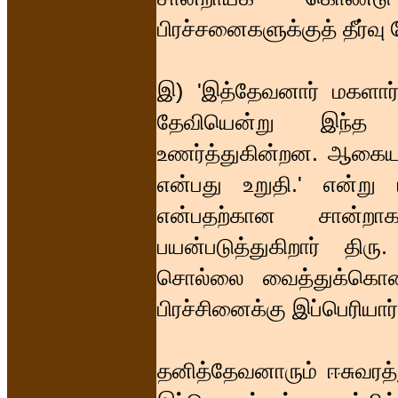
பிரச்சனைகளுக்குத் தீர்வு
இ) 'இத்தேவனார் மகளார்
தேவியென்று இந்த அ
உணர்த்துகின்றன. ஆகையால
என்பது உறுதி.' என்று
என்பதற்கான சான்றா
பயன்படுத்துகிறார் தி
சொல்லை வைத்துக்கொண்ட
பிரச்சினைக்கு இப்பெரியார
தனித்தேவனாரும் ஈசுவரத