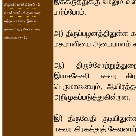
இக்கருத்துக்கு மேலும் வ
திரும்பிப் பார்க்கிறோம் - 2
பார்ப்போம்.
சொக்கம்பட்டிக் குடைவரை
எத்தனை கோடி இன்பம்
நக்கன் : ஒரு சொல்லாய்வு
அ) திருப்பழனத்திலுள்ள 
சங்கச்சாரல் - 13
மதமாளியை அடையாளம் கா
ஆ) திருச்சோற்றுத்துற
இராசகேசரி ஈசுவர கி
பெருமானையும், ஆயிரத்த
அறிமுகப்படுத்துகின்றன.
இ) திருவேதி குடியிலுள்
ஈசுவர கிரகத்துத் தேவனார