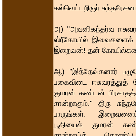
கல்வெட்டறிஞர் சுந்தரேசனா
அ) "அவனிகந்தர்வ ஈசுவர 
ஸ்ரீகோயில் இவைகளைக் கட
இறைவன்! தன் கோயில்களை
ஆ) "இத்தேவ்கனார் பழுவேட
பகைவிடை ஈசுவரத்துத் 
குமரன் கண்டன் பிரசாதத்த
சான்றாகும்." திரு சுந்
பாருங்கள். இறைவனைப் 
பூதியைக் குமரன் கண
சான்றாய்க் கொண்டு