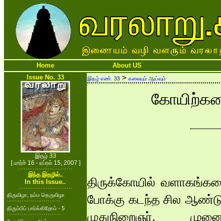
Home
About US
Issue No. 33
>
இதழ் எண். 33
கலையும் ஆய்வும்
கோயிற்கல
இதழ் 33
[ மார்ச் 16 - ஏப்ரல் 15, 2007 ]
இந்த இதழில்..
திருக்கோயில் வளாகங்கள
In this Issue..
திருவிழா, நம்ம தெருவிழா
போக்கு கடந்த சில ஆண்ட
திரும்பிப் பார்க்கிறோம் - 5
முதுநிறைஞர், முனை