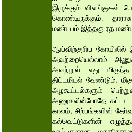
இழுக்கும் விலங்குகள் பெற
கொண்டிருக்கும். தாராச
மண்டபம் இத்தகு ரத மண்
ஆய்விற்குரிய கோயிலில்
அவற்றையெல்லாம் அணுக
அவற்றுள் எது மிகுந்
திட்டமிடல் வேண்டும். மி
அழகூட்டல்களும் பெற்
அணுகலின்போதே கட்டட உற
காலம், சிற்பங்களின் தே
கல்வெட்டுகளின் எழுத்
உறுப்புகளான மகரதோரண