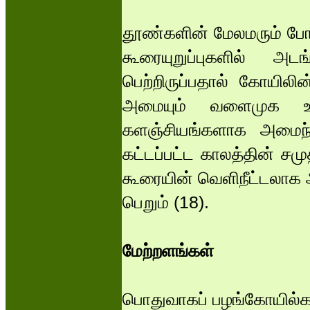
தூண்களின் மேலமரும் போத
கூரையுறுப்புகளில் அ
பெற்றிருப்பதால் கோயில
அமையும் வளைமுக உறு
களஞ்சியங்களாக அமைந்த
கட்டப்பட்ட காலத்தின் ச
கூரையின் வெளிநீட்டலாக 
பெறும் (18).
மேற்றளங்கள்
பொதுவாகப் பழங்கோயில்களி