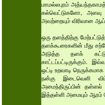
மாமல்லபுரம் அத்யந்தகாமத
கல்வெட்டுகளோ, அளவு 
அவற்றையும் விரிவான ஆய்வு
ஒரு தளத்திற்கு மேற்பட்ட
தளக்கூரைகளின் மீது சற்ற
அடுத்த தளக் கட்டும
காட்டப்பட்டிருக்கும். இ
ஒட்டி உறவாடி நெருக்கமாக அ
நன்கு இடைவெளி விட்ட
அமைந்திருப்பின் தள்ளல் 
இத்தள்ளி அமையும் ஆரம் 