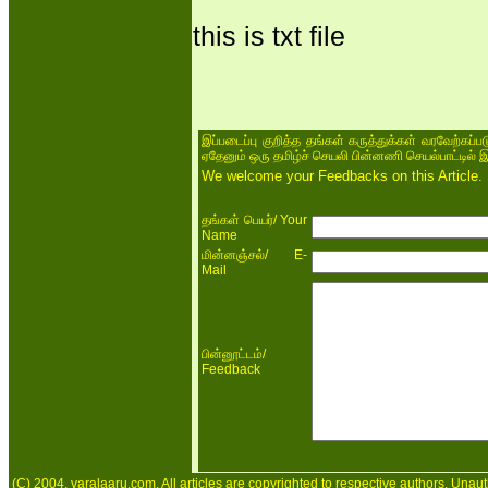
this is txt file
இப்படைப்பு குறித்த தங்கள் கருத்துக்கள் வரவேற்கப்
ஏதேனும் ஒரு தமிழ்ச் செயலி பின்னணி செயல்பாட்டில் 
We welcome your Feedbacks on this Article.
/ Your
தங்கள் பெயர்
Name
/ E-
மின்னஞ்சல்
Mail
/
பின்னூட்டம்
Feedback
(C) 2004, varalaaru.com. All articles are copyrighted to respective authors. Unaut