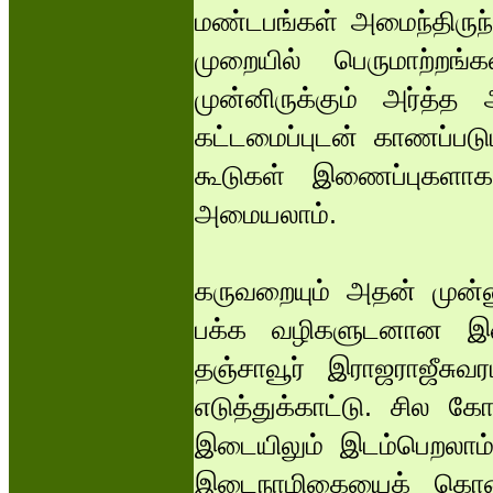
மண்டபங்கள் அமைந்திருந்
முறையில் பெருமாற்றங
முன்னிருக்கும் அர்த்த
கட்டமைப்புடன் காணப்படும
கூடுகள் இணைப்புகளா
அமையலாம்.
கருவறையும் அதன் முன்
பக்க வழிகளுடனான இட
தஞ்சாவூர் இராஜராஜீசு
எடுத்துக்காட்டு. சில 
இடையிலும் இடம்பெறலாம்.
இடைநாழிகையைக் கொண்ட