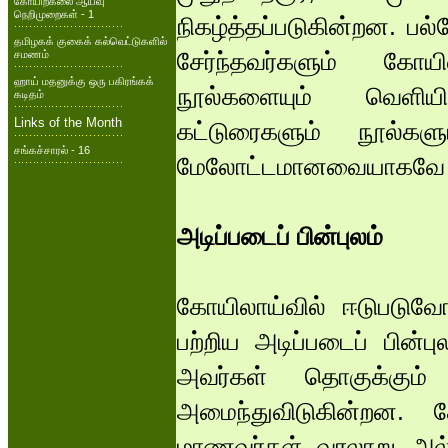
கோயிற்கலை ஆய்வு
நெறிமுறைகள் - 1
நிகழ்த்தப்படுகின்றன. பல
தமிழகக் குகைக் கல்வெட்டுகளில்
சேர்ந்தவர்களும் கோயி
சமணம்
ஹாய் மதனுக்கு ஒரு பகிரங்கக்
நூல்களையும் வெளியி
கடிதம்
Links of the Month
கட்டுரைகளும் நூல்கள
சங்கச்சாரல் - 16
மேலோட்டமானவையாகவே அமை
அடிப்படைப் பின்புலம்
கோயிலாய்வில் ஈடுபடுவோ
பற்றிய அடிப்படைப் பின்
அவர்கள் தொகுக்கும
அமைந்துவிடுகின்றன. 
மாணவர்கள் வரலாறு அல்லத