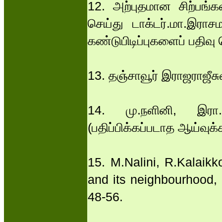
12. அற்புதமான சிற்பங
செய்து டாக்டர்.மா.இரா
கண்டுபிடிப்புகளைப் பதிவு
13. தஞ்சாவூர் இராஜராஜீ
14. மு.நளினி, இரா
(பதிப்பிக்கப்படாத ஆய்வுக்
15. M.Nalini, R.Kalaikko
and its neighbourhood, 
48-56.