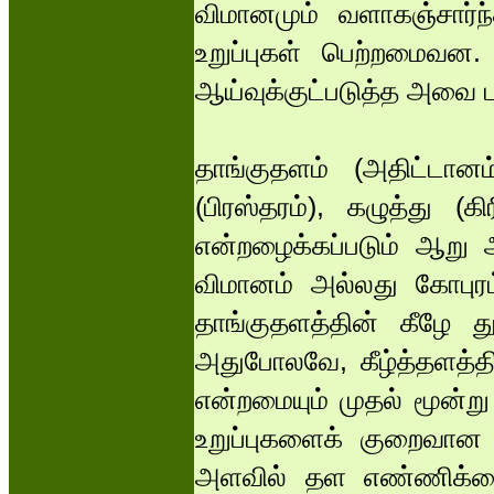
விமானமும் வளாகஞ்சார்ந
உறுப்புகள் பெற்றமைவன.
ஆய்வுக்குட்படுத்த அவை 
தாங்குதளம் (அதிட்டானம்
(பிரஸ்தரம்), கழுத்து (க
என்றழைக்கப்படும் ஆறு அ
விமானம் அல்லது கோபுரம்
தாங்குதளத்தின் கீழே த
அதுபோலவே, கீழ்த்தளத்தி
என்றமையும் முதல் மூன்று
உறுப்புகளைக் குறைவான உ
அளவில் தள எண்ணிக்கை