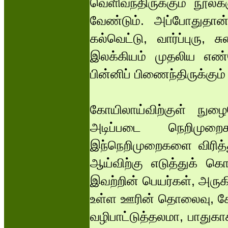
வெளிவந்திருக்கும் நூல்
வேண்டும். அப்போதுதான்
கல்வெட்டு, வார்ப்புரு,
இலக்கியம் முதலிய எண்ண
பின்னிப் பிணைந்திருக்கும
கோயிலாய்விற்குள் நுழ
அடிப்படை நெறிமுறை
இந்நெறிமுறைகளை விரித்த
ஆய்விற்கு எடுத்துக் கொ
இவற்றின் பெயர்கள், அரு
உள்ள ஊரின் தொலைவு, கோய
வழிபாட்டுத்தலமா, பாதுக