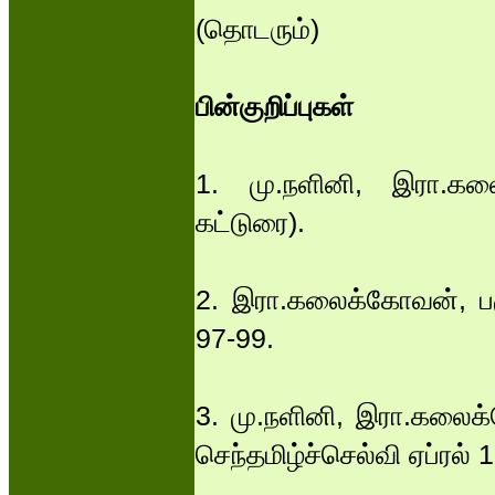
(தொடரும்)
பின்குறிப்புகள்
1. மு.நளினி, இரா.கல
கட்டுரை).
2. இரா.கலைக்கோவன், பழு
97-99.
3. மு.நளினி, இரா.கலைக
செந்தமிழ்ச்செல்வி ஏப்ரல்