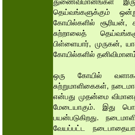
துணைவிமானங்கள் இருப்
தெய்வங்களுக்கும் ஒன
கோயில்களில் சூரியன், 
சுற்றாலைத் தெய்வங்க
பிள்ளையார், முருகன், ய
கோயில்களில் தனிவிமானம்
ஒரு கோயில் வளாகத்
சுற்றுமாளிகைகள், நடைம
என்பது முதன்மை விமானத்
மேடையாகும். இது பொத
பயன்படுகிறது. நடைமாள
வேயப்பட்ட நடைபாதையாக