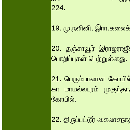
224.
19. மு.நளினி, இரா.கலைக்
20. தஞ்சாவூர் இராஜராஜீச
பொறிப்புகள் பெற்றுள்ளது.
21. பெரும்பாலான கோயில்
கா மாமல்லபுரம் முகுந்த
கோயில்.
22. திருப்பட்டூர் கைலாசநா