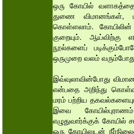
ஒரு கோயில் வளாகத்தை க
துணை விமானங்கள், மண்ட
கொள்ளலாம். கோயிலின் சு
குறையும். ஆய்விற்கு எ
நூல்களைப் படிக்கும்ப
ஒருமுறை வலம் வரும்போத
இவ்வுலாவின்போது விமான
என்பதை அறிந்து கொள்வ
மரம் பற்றிய தகவல்களையும
இவை கோயில்புராணம் 
எழுதுவார்க்குக் கோயில் 
ஒரு கோயிலுடன் நீர்நில