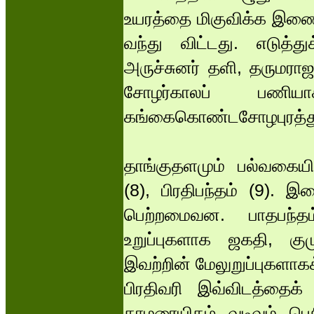
உயரத்தை மிகுவிக்க இணைக
வந்து விட்டது. எடுத்து
அருச்சுனர் தளி, தருமரா
சோழர்காலப் பணியாக
கங்கைகொண்டசோழபுரத்துச
தாங்குதளமும் பல்வகைய
(8), பிரதிபந்தம் (9). இவ
பெற்றமைவன. பாதபந்தம
உறுப்புகளாக ஜகதி, கும
இவற்றின் மேலுறுப்புகளாகக
பிரதிவரி இவ்விடத்தைக்
தாமரையிதழ் வடிவம் பெ