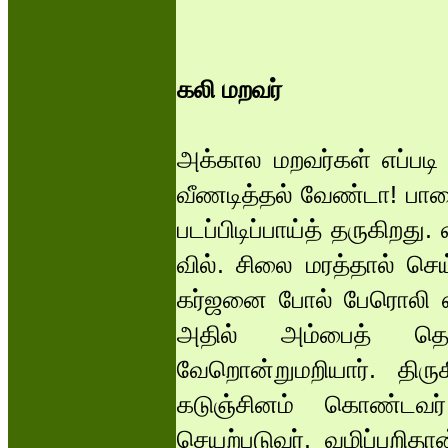
கலி மறவர்
அக்கால மறவர்கள் எப்படி 
வீணடித்தல் வேண்டா! பாலை
படப்பிடிப்பாய்த் தருகிறது
வில். சிலை மரத்தால் செ
கர்ஜனை போல் பேரொலி எழு
அதில் அம்பைத் தொட
வேறொன்றுமறியார். திருக
கடுஞ்சினம் கொண்டவர்
செயற்படுவர். வழிப்பற