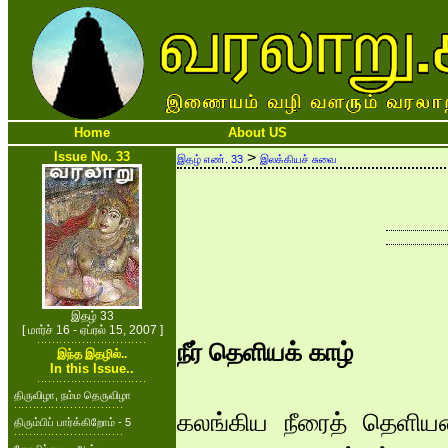
Home
About US
Issue No. 33
>
இதழ் எண். 33
இலக்கியச் சுவை
இதழ் 33
[ மார்ச் 16 - ஏப்ரல் 15, 2007 ]
நீர் தெளியக் காழ்
இந்த இதழில்..
In this Issue..
திருவிழா, நம்ம தெருவிழா
கலங்கிய நீரைத் தெளியவ
திரும்பிப் பார்க்கிறோம் - 5