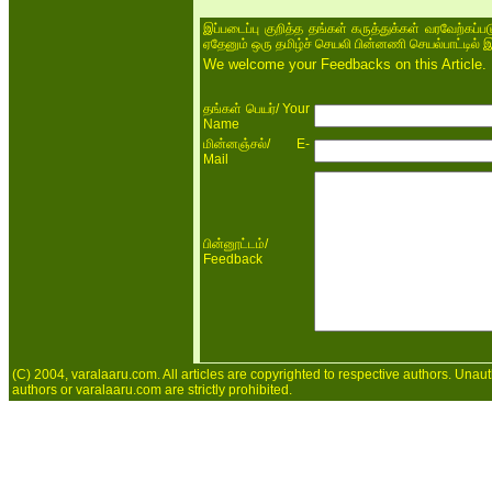
இப்படைப்பு குறித்த தங்கள் கருத்துக்கள் வரவேற்கப்
ஏதேனும் ஒரு தமிழ்ச் செயலி பின்னணி செயல்பாட்டில் 
We welcome your Feedbacks on this Article.
/ Your
தங்கள் பெயர்
Name
/ E-
மின்னஞ்சல்
Mail
/
பின்னூட்டம்
Feedback
(C) 2004, varalaaru.com. All articles are copyrighted to respective authors. Unaut
authors or varalaaru.com are strictly prohibited.