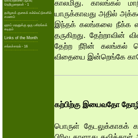
கோயிற்கலை ஆய்வு
காலமிது. காலங்கல் மா
நெறிமுறைகள் - 1
யாருக்காவது அதில் அக்க
தமிழகக் குகைக் கல்வெட்டுகளில்
சமணம்
இந்தக் கலங்கலை நீக்க 
ஹாய் மதனுக்கு ஒரு பகிரங்கக்
கடிதம்
தருகிறது. தேற்றாவின் 
Links of the Month
தேற்ற நீரின் கலங்கல் த
சங்கச்சாரல் - 16
விதையை இன்றெங்கே க
கற்பிற்கு இயைவதோ தோழ
பொருள் தேடலுக்காகக் கா
பிரிவு தாளாது தவித்தாள