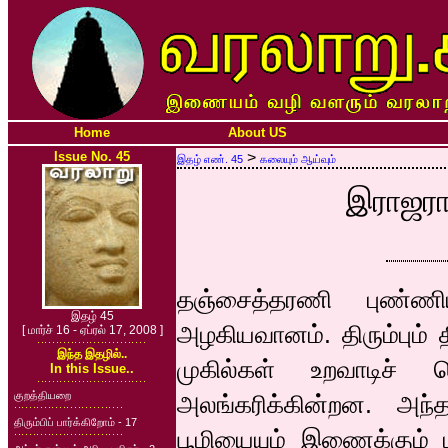
Home
About US
Issue No. 45
>
இதழ் எண். 45
கலையும் ஆய்வும்
இராஜரா
தஞ்சைத்தரணி புண்ண
இதழ் 45
அழகியவானம். திரும்பும் 
[ மார்ச் 16 - ஏப்ரல் 17, 2008 ]
இந்த இதழில்..
முகில்கள் உறவாடிச்
In this Issue..
குறத்தியறை
அலங்கரிக்கின்றன. அந
திரும்பிப் பார்க்கிறோம் - 17
பூமியையும் இணைக்கும் 