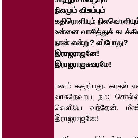
நிலமும் விசும்பும்
கதிரொளியும் நிலவொளியும
உன்னை வாசித்துக் கடக்கின்
நான் என்று? எப்போது?
இராஜராஜனே!
இராஜராஜசுவரமே!
மனம் கதறியது. காதல் 
வாசுதேவாய நம: சொல்லிக்
வெளியே வந்தேன். மீண
இராஜராஜனே!