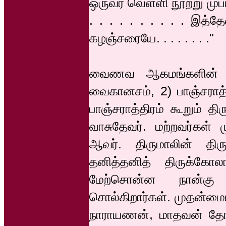
ஒருவர் வெள்ளி நூற்று முப்பதி
. . . . . . . . . . இத்தே
கழஞ்சரையே. . . . . . . ."
வைணவ ஆகமங்களின் சம
வைகானசம், 2) பாஞ்சராத
பாஞ்சராத்திரம் கூறும் த
வாசுதேவர். மற்றவர்கள் ம
ஆவர். திருமாலின் திரு
தனித்தனித் திருக்கோல
மேற்சொன்ன நான்கு 
சொல்கிறார்கள். முதன்மை
நாராயணன், மாதவன் தோன்ற