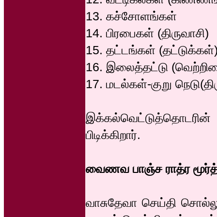
13. கச்சோளங்கள்
14. பிரபைகள் (திருவாசி)
15. தட்டங்கள் (தட்டுக்கள்
16. இலைத்தட்டு (வெற்றி
17. மடல்கள்-குறு நெடு(தி
இக்கல்வெட்டுத்தொடரின்
பிடிக்கிறார்.
வைணவ பாஞ்ச ராத்ர மூர்த
வாசுதேவா செய்தி சொல்லும்