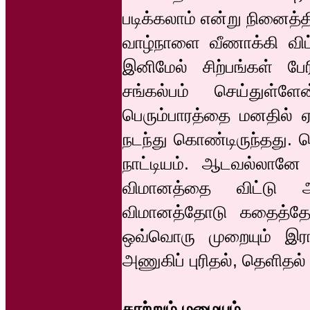
படிக்கலாம் என்று நினைத்த
வாழ்நாளை வீணாக்கி விட
இனிமேல் சிற்பங்கள் பே
சங்கல்பம் செய்துள்
பெரும்பாரத்தை மனதில் ஏற
நடந்து கொண்டிருந்தது. ச
நாட்டியம். ஆடவல்லானே அ
விமானத்தை விட்டு அ
விமானத்தோடு கதைத்தேன
ஒவ்வொரு முறையும் இரா
அணுகிப் புரிதல், தெளித
காற்றும் மழையும்