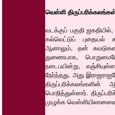
வெள்ளி திருப்பரிக்கலங்கள
வடக்குப் பகுதி ஜகதியில
கல்வெட்டுப் புதையல் கா
ஆனாலும், தன் சுவடுகளை
துணையாக, பொறுமையே
நடைபயின்று, எஞ்சியுள்
நேர்ந்தது. அது இராஜரா
திருப்பரிக்கலங்களின் 
பொறித்துள்ளார். திருப்பர
முழுக்க வெள்ளியிலானவ