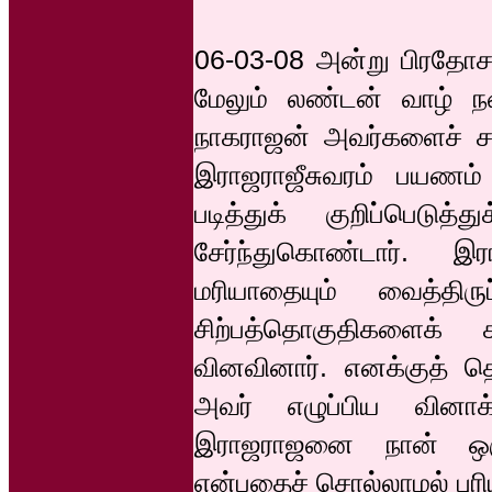
06-03-08 அன்று பிரதோசம
மேலும் லண்டன் வாழ் ந
நாகராஜன் அவர்களைச் சந்
இராஜராஜீசுவரம் பயணம்
படித்துக் குறிப்பெடு
சேர்ந்துகொண்டார். 
மரியாதையும் வைத்திர
சிற்பத்தொகுதிகளைக்
வினவினார். எனக்குத் தெ
அவர் எழுப்பிய வினா
இராஜராஜனை நான் ஒரு 
என்பதைச் சொல்லாமல் புரிய