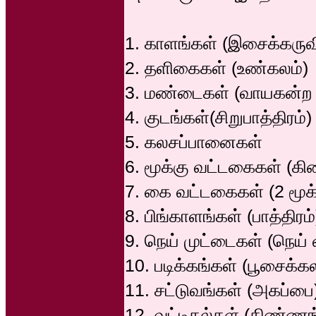
1. காளங்கள் (இசைக்கருவ
2. தளிகைகள் (உண்கலம்)
3. மண்டைகள் (வாயகன்ற ப
4. குடங்கள்(சிறுபாத்திரம்)
5. கலசப்பானைகள்
6. மூக்கு வட்டகைகள் (கிண
7. கை வட்டகைகள் (2 மூக்
8. பிங்காளங்கள் (பாத்திரம்
9. நெய் முட்டைகள் (நெய் வ
10. படிக்கங்கள் (பூசைக்கல
11. சட்டுவங்கள் (அகப்பை
12. வட்டிகல்கள் (கிண்ணங