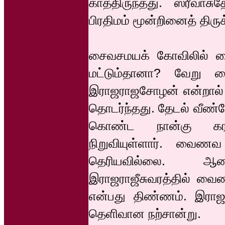
காத்திருந்தது. ஸ்ரீ
பிரதிமம் மூன்றினைத் திர
சைவசமயக் கோவிலில் வைண
மட்டும்தானா? வேறு வ
இராஜராஜசோழன் என்றால் 
தொடர்ந்தது. தேடல் வீண்
கொண்ட நான்கு கரங்
நிறுவியுள்ளார். வைணவ
தெரியவில்லை. ஆ
இராஜராஜீசுவரத்தில் வைண
என்பது திண்ணம். இரா
தெளிவான நற்சான்று.