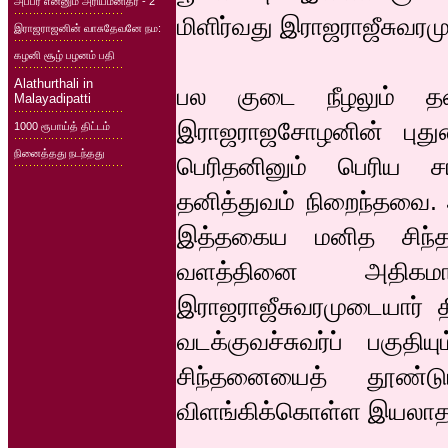
அப்பர் என்னும் அரியமனிதர் - 2
மிளிர்வது இராஜராஜீசுவரம
இராஜராஜனின் வாசுதேவனே நம:
கழனி சூழ் பழனம் பதி
Alathurthali in
பல குடை நீழலும் தன
Malayadipatti
இராஜராஜசோழனின் புத
1000 ரூபாய்த் திட்டம்
நினைத்தது நடந்தது
பெரிதனினும் பெரிய
தனித்துவம் நிறைந்தவை. 
இத்தகைய மனித சிந்
வளத்தினை அதிகமா
இராஜராஜீசுவரமுடையார் த
வடக்குவச்சுவர்ப் பகுதி
சிந்தனையைத் தூண்டு
விளங்கிக்கொள்ள இயலாத ப