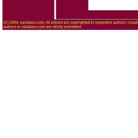
(C) 2004, varalaaru.com. All articles are copyrighted to respective authors. Unaut
authors or varalaaru.com are strictly prohibited.