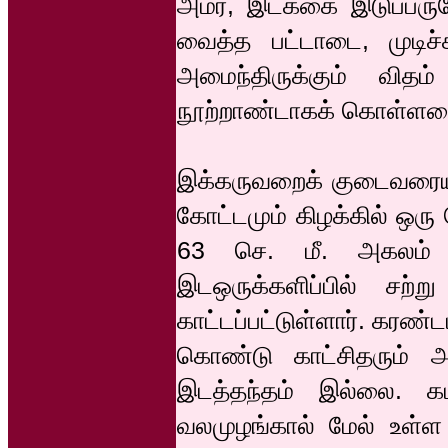
அமர, இடக்கை இடுப்பருகே 
வைத்த பட்டாடை, முடி
அமைந்திருக்கும் விதம
நூற்றாண்டாகக் கொள்ளவ
இக்கருவறைக் குடைவரையின
கோட்டமும் கிழக்கில் ஒரு
63 செ. மீ. அகலம் பெ
இடஒருக்களிப்பில் சற்ற
காட்டப்பட்டுள்ளார். கரண
கொண்டு காட்சிதரும்
இடத்தந்தம் இல்லை. க
வலமுழங்கால் மேல் உள்