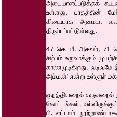
அடையாளப்படுத்தக் கூ
உள்ளது. பாதத்தின் மேற
கிடையாக அமைய, வலக்கா
திருப்பப்பட்டுள்ளது.
47 செ. மீ. அகலம், 71 செ
சிற்பம் உருவாக்கும் முய
காணமுடிகிறது. வடிவமே 
அம்மன்' என்று உள்ளூர் ம
குறத்தியறைக் கருவறைக் 
கோட்டங்கள், உள்ளிருக்க
பி. எட்டாம் நூற்றாண்டா