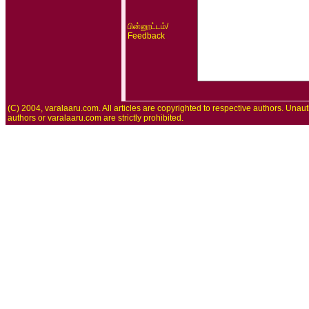
/
பின்னூட்டம்
Feedback
(C) 2004, varalaaru.com. All articles are copyrighted to respective authors. Unaut
authors or varalaaru.com are strictly prohibited.