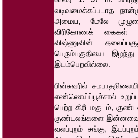
வடிவமைக்கப்படாத நான்
அமைய, மேலே முழுமை
விரிகோணக் கைகள் தா
விஷ்ணுவின் தலைப்பகு
பெரும்பகுதியை இழந்து
இடம்பெறவில்லை.
பின்சுவரில் சமபாதநிலையி
எண்ணெய்ப்பூச்சால் உறுப்
பெற்ற கிரீடமகுடம், குண
குண்டலங்களை இன்னவை என
வலப்புறம் சங்கு, இடப்பு