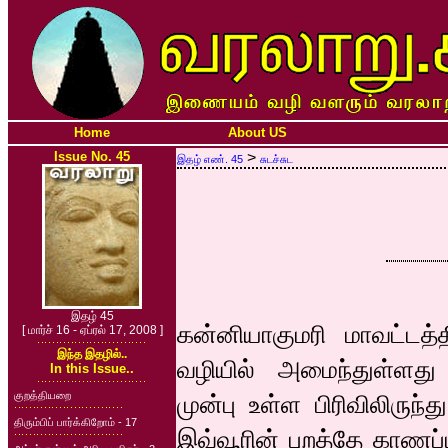
Home
About US
Issue No. 45
>
இதழ் எண். 45
சுடச்சுட
இதழ் 45
கன்னியாகுமரி மாவட்டத்த
[ மார்ச் 16 - ஏப்ரல் 17, 2008 ]
இந்த இதழில்..
வழியில் அமைந்துள்ளது
In this Issue..
குறத்தியறை
முன்பு உள்ள பிரிவிலிருந
திரும்பிப் பார்க்கிறோம் - 17
இவ்வூரின் புறத்தே காணப்