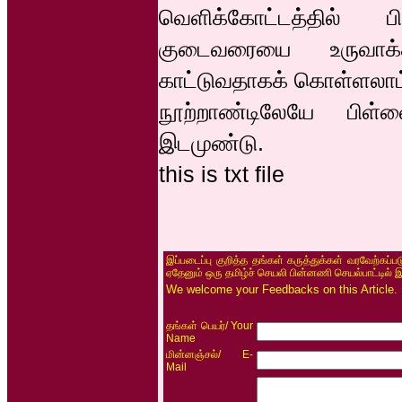
வெளிக்கோட்டத்தில் ப
குடைவரையை உருவாக்
காட்டுவதாகக் கொள்ளலாம்
நூற்றாண்டிலேயே பிள்ளை
இடமுண்டு.
this is txt file
இப்படைப்பு குறித்த தங்கள் கருத்துக்கள் வரவேற்கப்
ஏதேனும் ஒரு தமிழ்ச் செயலி பின்னணி செயல்பாட்டில் 
We welcome your Feedbacks on this Article.
/ Your
தங்கள் பெயர்
Name
/ E-
மின்னஞ்சல்
Mail