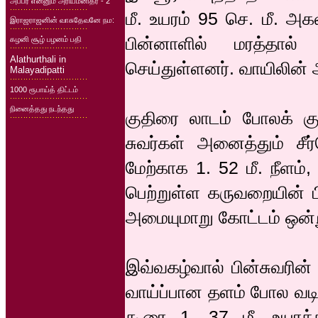
அப்பர் என்னும் அரியமனிதர் - 2
மீ. உயரம் 95 செ. மீ. அக
இராஜராஜனின் வாசுதேவனே நம:
பின்னாளில் மரத்தால்
கழனி சூழ் பழனம் பதி
Alathurthali in
செய்துள்ளனர். வாயிலின் அ
Malayadipatti
1000 ரூபாய்த் திட்டம்
நினைத்தது நடந்தது
குதிரை லாடம் போலக் கு
சுவர்கள் அனைத்தும் சீர
மேற்காக 1. 52 மீ. நீளம்
பெற்றுள்ள கருவறையின் பி
அமையுமாறு கோட்டம் ஒன்று
இவ்வகழ்வால் பின்சுவரின் 
வாய்ப்பான தளம் போல வடிவ
கூரை 1. 37 மீ. உயரத்தி