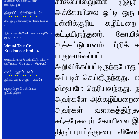
சாலையிலிலுள்ள பழுவூர் 
சிவிகை பொறுத்தாரும்
ஊர்ந்தாரும்
அக்கோயிலை ஒட்டி ஒரு ப
திரும்பிப் பார்க்கிறோம் - 24
பள்ளிக்குரிய கழிப்ப
சிதையும் சிங்காரக் கோயில்கள் -
6
கட்டியிருந்தனர். கோ
திரிபுவன வீரனே! பாண்டியாரியே! -
முதல் பாகம்
அக்கட்டுமானம் பற்றிக் 
Virtual Tour On
Kundrandar Koil - 4
பாதுகாக்கப்பட்ட
ஐராவதி நூல் வெளியீட்டு விழா -
ஒளிப்படத் தொகுப்பு (Videos)
அறிவிக்கப்பட்டிருந்தபோ
அவர் - ஆறாம் பாகம்
அப்படிச் செய்திருந்தது.
நீங்கல் சரியோ நீயே சொல்!
விஷயமே தெரியவந்தது. நான
பழந்தமிழர் பொறியியல்
நுட்பத்திறன்
அவர்களே அக்கழிப்பறையை
அவர்கள் வளாகத்திற்க
சுந்தரேசுவரர் கோயிலை 
திருப்பராய்த்துறை விவ