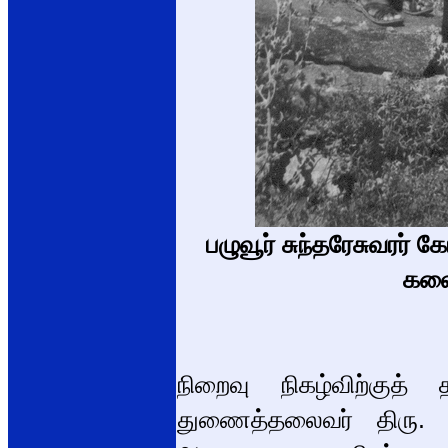
பழுவூர் சுந்தரேசுவரர் க
கலை
நிறைவு நிகழ்விற்குத் 
துணைத்தலைவர் திரு. ச