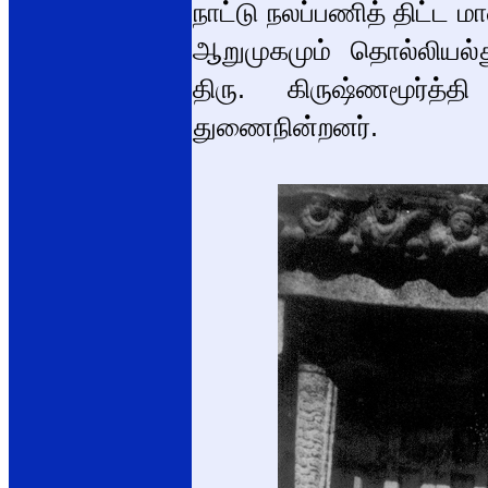
நாட்டு நலப்பணித் திட்ட ம
ஆறுமுகமும் தொல்லியல்
திரு. கிருஷ்ணமூர்த்
துணைநின்றனர்.