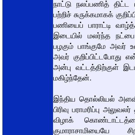
நாட்டு நலப்பணித் திட்ட 
பற்றிச் சுருக்கமாகக் குறிப
பணியைப் பாராட்டி வாழ்த
இடையில் மலர்ந்த நட்பை 
பழகும் பாங்குமே அவர் உ
அவர் குறிப்பிட்டபோது 
அன்பு வட்டத்திற்குள் இ
மகிழ்ந்தேன்.
இந்திய தொல்லியல் அளவீட
பிரிவு பராமரிப்பு அலுவலர
விழாக் கொண்டாட்டத்த
குமாராசாமியையே சிற