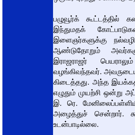
பழுவூர்க் கூட்டத்தில் 
இந்துமதக் கோட்பாடு
இளைஞர்களுக்கு நல்வழ
ஆண்டுதோறும் அவர்கள
இராஜராஜர் பெயராலும
வழங்கிவந்தவர். அவருடைய 
கிடைத்தது. அந்த இயக்கத்த
எழுதும் முயற்சி ஒன்று அப
இ. ரெ. மேனிலைப்பள்ளியி
அழைத்துச் சென்றார். கூ
உடன்பாடில்லை.