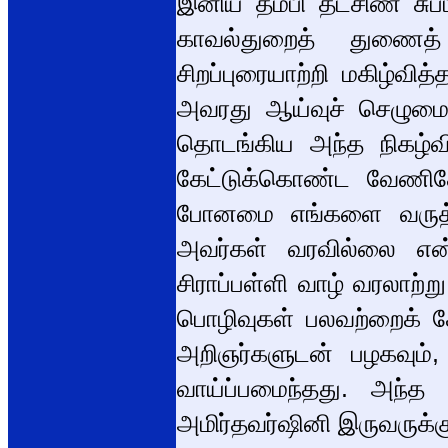
இனிய தம்பி தட்சிண சுப்
காவல்துறைத் துணைத
சிறப்புரையாற்றி மகிழ்வி
அவரது ஆய்வுச் செழுமைக்க
தொடங்கிய அந்த நிகழ்வி
கேட்டுக்கொண்ட வேணிதேவ
போனமை எங்களை வருத்திய
அவர்கள் வரவில்லை என்ப
சிராப்பள்ளி வாழ் வரலாற்ற
பொழிவுகள் பலவற்றைக் கேட
அறிஞர்களுடன் பழகவும
வாய்ப்பமைந்தது. அந்த
அமிர்தவர்ஷினி இருவருக்க