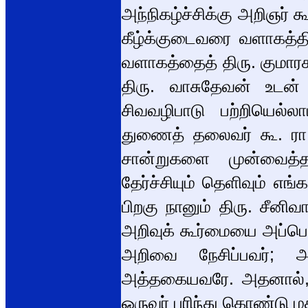
அந்நிகழ்ச்சிக்கு அறிஞர் 
கீழ்க்குடைவரை வளாகத்தி
வளாகத்தைத் திரு. குமாரசாம
திரு. வாசுதேவன் உடன்
சிவவழிபாடு பற்றியெல்
துணைத் தலைவர் கூ. ரா.
சான்றுகளை முன்வைத்தார
தேர்ச்சியும் தெளிவும் எ
பிறகு நானும் திரு. சீனி
அறிவுக் கூர்மையை அப்பெரு
அறிவை நேசிப்பவர்; அன்
அத்தகையவரே. அதனால்,
ஒருவர் புரிந்து கொண்டு மத