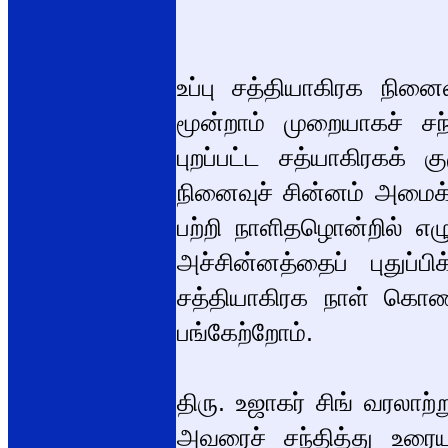
உப்பு சத்தியாகிரக நினைவ
மூன்றாம் முறையாகச் சந்த
புறப்பட்ட சத்யாகிரகக்
நினைவுச் சின்னம் அமைக்க
பற்றி நாளிதழொன்றில் எழ
அச்சின்னத்தைப் புதுப்ப
சத்தியாகிரக நாள் கொண்
பங்கேற்றோம்.
திரு. உஜாகர் சிங் வரலாற்
அவரைச் சந்தித்து உரைய