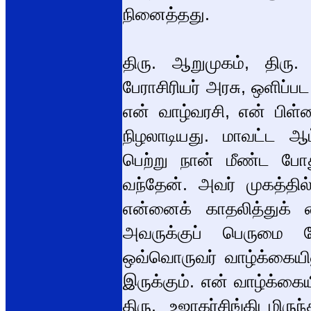
நினைத்தது.
திரு. ஆறுமுகம், திரு. 
பேராசிரியர் அரசு, ஒளிப்ப
என் வாழ்வரசி, என் பி
நிழலாடியது. மாவட்ட ஆட
பெற்று நான் மீண்ட போ
வந்தேன். அவர் முகத்தில
என்னைக் காதலித்துக் கை
அவருக்குப் பெருமை த
ஒவ்வொருவர் வாழ்க்கையி
இருக்கும். என் வாழ்க்க
திரு. உஜாகர்சிங்கிடமிர