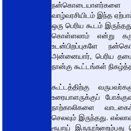
நன்கொடையாளர்களை 
வாழ்வரசியிடம் இந்த ஏற்பா
ஒரு பெரிய கூடம் இருந்த
கொள்ளலாம் என்று கர
உடன்பிறப்புகளே நன்க
அன்னையார், பெரிய தமை
நான்கு கூட்டங்கள் நிகழ்த
கூட்டத்திற்கு வருபவர்
உரையாளருக்குப் போக்கு
நாற்காலிகளை வாடகைக்க
செலவும் இருந்தது. எல்லாவற
ரூபாய் இருநூற்றைம்பது 