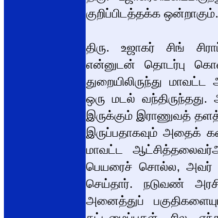
குறிப்பிடத்தக்க ஒன்றாகும்
திரு. உஜாகர் சிங் சிரா
என்னுடன் தொடர்பு கொள
துறையிலிருந்து மாவட்ட 
ஒரு மடல் வந்திருந்தது. 
இருக்கும் இராணுவத் தளத்தி
இருப்பதாகவும் அதைக் கண்ட
மாவட்ட ஆட்சித்தலைவர்அ
பெயரைச் சொல்ல, அவர
செய்தார். நடுவண் அரசி
அனைத்துப் பகுதிகளையும
கட்டமைப்புகள் சில எந்த