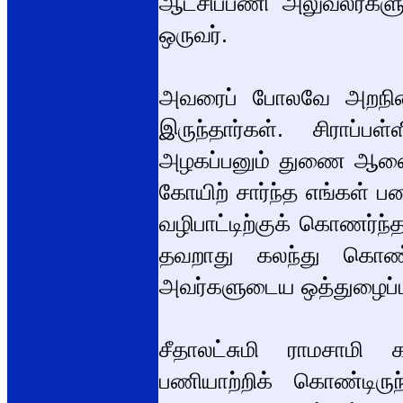
ஆட்சிப்பணி அலுவலர்களு
ஒருவர்.
அவரைப் போலவே அறநில
இருந்தார்கள். சிராப
அழகப்பனும் துணை ஆணையர
கோயிற் சார்ந்த எங்கள் 
வழிபாட்டிற்குக் கொணர்ந
தவறாது கலந்து கொண்
அவர்களுடைய ஒத்துழைப்ப
சீதாலட்சுமி ராமசாமி க
பணியாற்றிக் கொண்டி