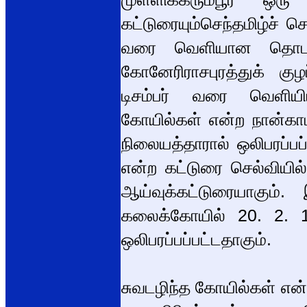
கட்டுரையும்செந்தமிழ்ச் ச
வரை வெளியான தொடர்
கோனேரிராசபுரத்துக் கு
டிசம்பர் வரை வெளியிடப
கோயில்கள் என்ற நான்காம
நிலையத்தாரால் ஒலிபரப்பப்
என்ற கட்டுரை செல்வியி
ஆய்வுக்கட்டுரையாகும்
கலைக்கோயில் 20. 2. 1
ஒலிபரப்பப்பட்டதாகும்.
சுவடழிந்த கோயில்கள் எ