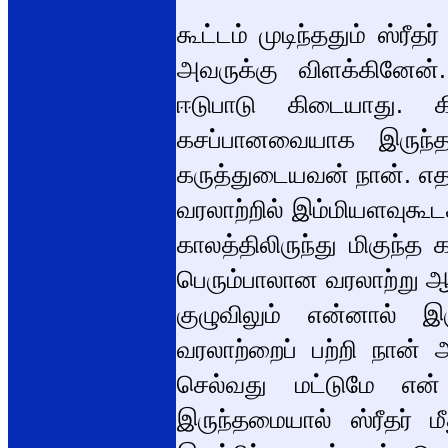
கூட்டம் முடிந்ததும் ஸ்ரீ
அவருக்கு விளக்கினேன்
ஈடுபாடு கிடையாது.
கசப்பானவையாக இருந்த
கருத்துடையவன் நான். எத
வரலாற்றில் இம்மியளவுகூட
காலத்திலிருந்து மிகுந்
பெரும்பாலான வரலாற்று ஆய
குழுவிலும் என்னால் 
வரலாற்றைப் பற்றி நான் 
செல்வது மட்டுமே என
இருந்தமையால் ஸ்ரீதர் 