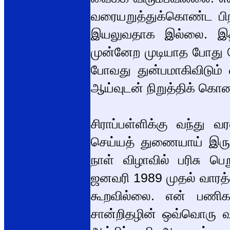
வரையறுத்துக்கொண்ட பி
இயலுவதாக இல்லை. இதி
முன்னேற முடியாத போது 
போவது துன்பமாகிவிடும்
ஆய்வுடன் நிறுத்திக் கொ
சிராப்பள்ளிக்கு வந்து 
செய்யத் துணையாய் இருந
நாள் விழாவில் பரிசு பெற
ஜனவரி 1989 முதல் வாரத்த
கூறவில்லை. என் பணிகளு
சான்றிதழின் ஒவ்வொரு வர