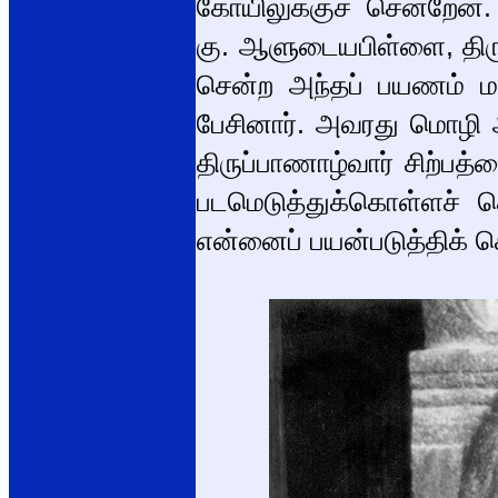
கோயிலுக்குச் சென்றே
கு. ஆளுடையபிள்ளை, திரு.
சென்ற அந்தப் பயணம் மற
பேசினார். அவரது மொழி 
திருப்பாணாழ்வார் சிற்பத்
படமெடுத்துக்கொள்ளச் செ
என்னைப் பயன்படுத்திக் க