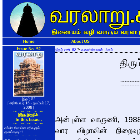
Home
About US
Issue No. 52
>
இதழ் எண். 52
கலைக்கோவன் பக்கம்
திரும
இதழ் 52
[ அக்டோபர் 16 - நவம்பர் 17,
2008 ]
இந்த இதழில்..
அன்புள்ள வாருணி, 1988
In this Issue..
எங்கே போயின ஏரிகளும்
வார விழாவின் நிறைவுநா
குளங்களும்?