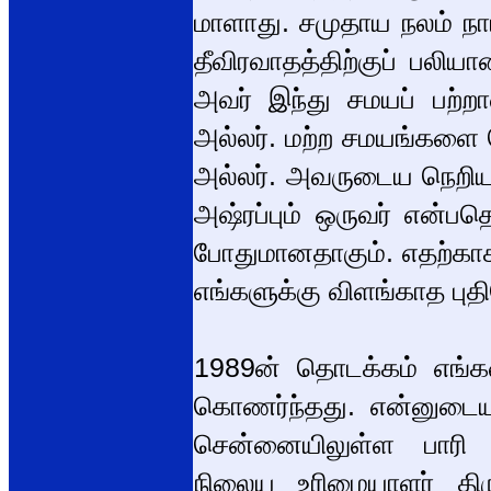
மாளாது. சமுதாய நலம் நாட
தீவிரவாதத்திற்குப் பலி
அவர் இந்து சமயப் பற்றா
அல்லர். மற்ற சமயங்களை வ
அல்லர். அவருடைய நெறியாள
அஷ்ரப்பும் ஒருவர் என்பத
போதுமானதாகும். எதற்காக
எங்களுக்கு விளங்காத புதி
1989ன் தொடக்கம் எங்க
கொணர்ந்தது. என்னுடைய
சென்னையிலுள்ள பாரி நி
நிலைய உரிமையாளர் திர