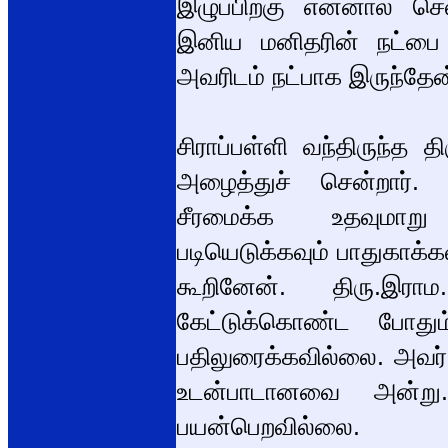
இழுப்பிற்கு என்னால் 
இனிய மனிதரின் நட்பை இ
அவரிடம் நட்பாக இருந்தேன
சிராப்பள்ளி வந்திருந்த
அழைத்துச் சென்றார். 
சீரமைக்க உதவுமாறு 
படியெடுக்கவும் பாதுகாக
கூறினேன். திரு.இர
கேட்டுக்கொண்ட போ
பதிலுரைக்கவில்லை. அவர
உடன்பாடானவை அன்று. 
பயன்பெறவில்லை.