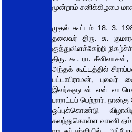
மூன்றாம் சனிக்கிழமை மா
முதல் கூட்டம் 18. 3. 
தலைவர் திரு. சு. கும
குத்துவிளக்கேற்றி நிகழ்
திரு. கூ. ரா. சீனிவாசன்,
அந்தக் கூட்டத்தில் சிராப
பட்டாபிராமன், புலவர் 
இவர்களுடன் என் வடமொ
பாராட்டப் பெற்றார். நான
ஒப்புக்கொண்டு விழா
கலந்துகொள்ள வாணி தம் 
நாடகப்பள்ளியில் அப்போத