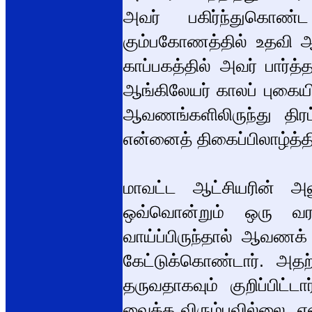
அவர் பகிர்ந்துகொண்
கும்பகோணத்தில் உதவி 
காப்பகத்தில் அவர் பார்த்
ஆங்கிலேயர் காலப் புகைய
ஆவணங்களிலிருந்து திரட
என்னைத் திகைப்பிலாழ்த்
மாவட்ட ஆட்சியரின் அ
ஒவ்வொன்றும் ஒரு வர
வாய்ப்பிருந்தால் ஆவணக்
கேட்டுக்கொண்டார். அ
தருவதாகவும் குறிப்பிட்ட
வைக்க விரும்பவில்லை. எ