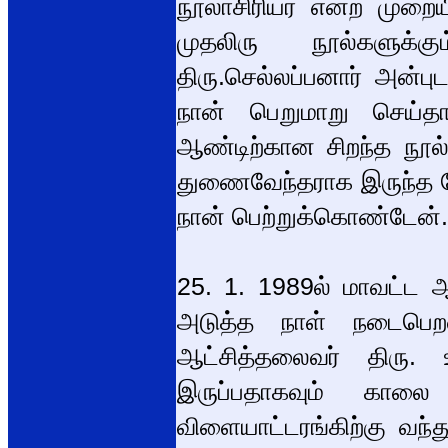
நூலாசிரியர் என்ற முறை
முதலிரு நூல்களுக்
திரு.செல்லப்பனார் அன்
நான் பெறுமாறு செய்தா
ஆண்டிற்கான சிறந்த நூல் 
துணைவேந்தராக இருந்த பேர
நான் பெற்றுக்கொண்டேன்.
25. 1. 1989ல் மாவட்ட ஆ
அடுத்த நாள் நடைபெறவ
ஆட்சித்தலைவர் திரு. உ
இருப்பதாகவும் கால
விளையாட்டரங்கிற்கு வந்த