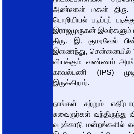
அண்ணன் மகன் திரு. இ. 
பொறியியல் படிப்புப் படி
இராஜமுருகன் இவர்களும் ம
திரு. இ. குமரவேல் பின
இணைந்து, சென்னையில் 
வியக்கும் வண்ணம் அரங்க
காவல்பணி (IPS) முடித
இருக்கிறார்.
நாங்கள் சற்றும் எதிர்ப
சுவைஞர்கள் வந்திருந்து வ
வழக்காடு மன்றங்களில் எ