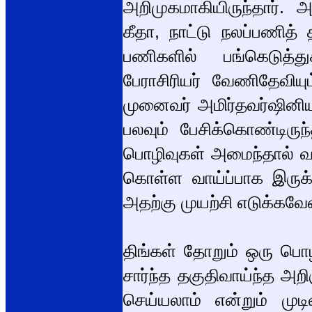
அறிமுகமாகியிருந்தார். 
கீதா, நாட்டு நலப்பணித்
பணிகளில் பங்கெடுத்துக
பேராசிரியர் வேணிதேவியு
முனைவர் அமிர்தவர்ஷினியு
பலவும் பேசிக்கொண்டிரு
பொழிவுகள் அமைந்தால் வ
கொள்ள வாய்ப்பாக இருக
அதற்கு முயற்சி எடுக்கவே
திங்கள் தோறும் ஒரு பெ
சார்ந்த தகுதிவாய்ந்த அ
செய்யலாம் என்றும் முட