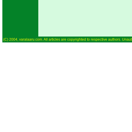
(C) 2004, varalaaru.com. All articles are copyrighted to respective authors. Unaut