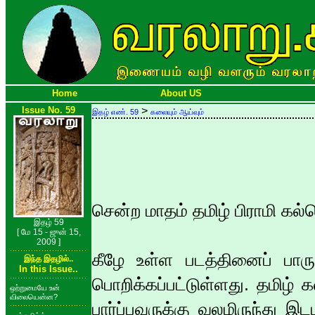
Home
About US
Issue No. 59
>
இதழ் எண். 59
கலையும் ஆய்வும்
சென்ற மாதம் தமிழ் பிராமி கல்
இதழ் 59
[ மே 15 - ஜுன் 15,
2009 ]
கீழே உள்ள படத்தினைப் பாருங
இந்த இதழில்..
In this Issue..
பொறிக்கப்பட்டுள்ளது. தமிழ் 
ஒற்றுமையே உன்
விலையென்ன?
பார்ப்பவருக்கு வலமிருந்து இ