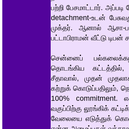
பற்றி பேசமாட்டார். அப்பட
detachment-உடன் பேசுவ
முக்தர். ஆனால் ஆசா-பா
பட்டாபிராமன் வீட்டு டிபன் 
சென்னைப் பல்கலைக்
தொடங்கிய கட்டத்தில், 
சீதாவால், முதன் முதலா
கற்றுக் கொடுப்பதிலும், 
100% commitment. எள
வகுப்பிற்கு லூங்கிக் கட்
வேலையை எடுத்துக் கொண்
என்ன அழைப்புகள் வந்தாலும