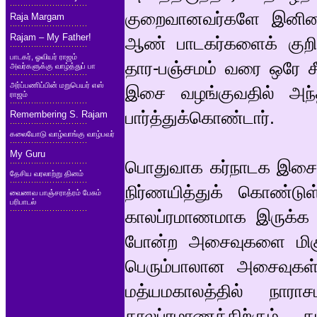
குறைவானவர்களே இனிமையா
Raja Margam
Rajam – My Father!
ஆண் பாடகர்களைக் குறிப்ப
பாடகர், ஓவியர் ராஜம்
தார-பஞ்சமம் வரை ஒரே சீ
அவர்களுக்கு வாழ்த்துப் பா
அர்ப்பணிப்பின் மறுபெயர் எஸ்
இசை வழங்குவதில் அந்
ராஜம்
பார்த்துக்கொண்டார்.
Remembering S. Rajam
கலையோடு வாழ்வாங்கு வாழ்பவர்
My Guru
பொதுவாக கர்நாடக இசை
தேசிய வரலாற்று தினம்
நிர்ணயித்துக் கொண்டு
வைணவ பாஞ்சராத்ரம் பேசும்
பரிபாடல்
காலப்ரமாணமாக இருக்க வே
போன்ற அசைவுகளை மிக
பெரும்பாலான அசைவுகள்
மத்யமகாலத்தில் நாரா
காலப்ரமாணத்திற்கும்