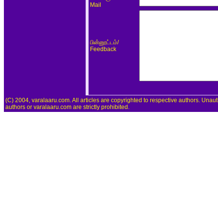
Mail
/
பின்னூட்டம்
Feedback
(C) 2004, varalaaru.com. All articles are copyrighted to respective authors. Unaut
authors or varalaaru.com are strictly prohibited.