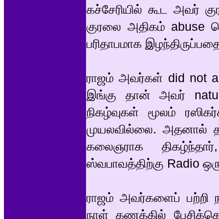
கச்சேரியில் கூட அவர் க
குரலை அதிகம் abuse 
பரிதாபமாக இழந்திருப்பத
ராஜம் அவர்கள் did not a
இங்கு தான் அவர் natu
நிகழ்வுகள் மூலம் ரஸிக
முயலவில்லை. அதனால் தா
கலைஞராக திகழ்ந்த
ஸ்வபாவத்திற்கு Radio 
ராஜம் அவர்களைப் பற்றி 
நாள் கணக்கில் பேசிக்