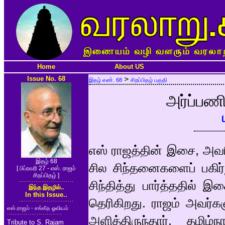
Home
About US
Issue No. 68
>
இதழ் எண். 68
சிறப்பிதழ் பகுதி
அர்ப்பணி
எஸ் ராஜத்தின் இசை, அவரி
இதழ் 68
சில சிந்தனைகளைப் பகிர
[ பிப்ரவரி 27 - எஸ். ராஜம்
சிறப்பிதழ் ]
சிந்தித்து பார்த்ததில் 
இந்த இதழில்..
In this Issue..
தெரிகிறது. ராஜம் அவர்க
எஸ்.ராஜம் - சங்கீத ஓவியம்
அளித்திருந்தார். தமிழ
Tribute to S. Rajam