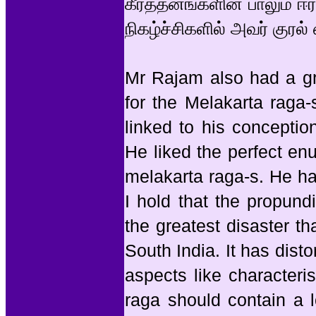
கீர்த்தனங்களின் பாலும் ஈ
நிகழ்ச்சிகளில் அவர் குரல் 
Mr Rajam also had a gre
for the Melakarta raga-s
linked to his conceptio
He liked the perfect enu
melakarta raga-s. He h
I hold that the propun
the greatest disaster t
South India. It has disto
aspects like characteri
raga should contain a l