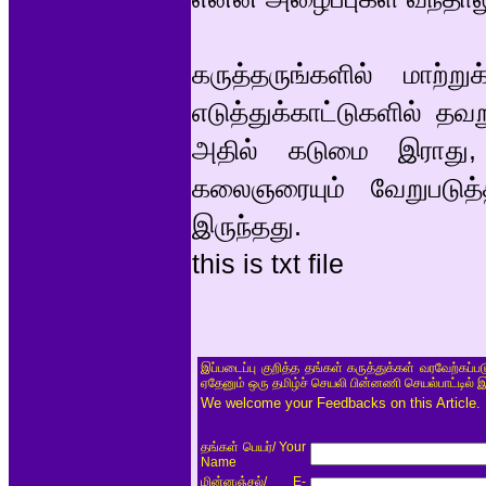
கருத்தருங்களில் மாற
எடுத்துக்காட்டுகளில் தவ
அதில் கடுமை இராது,
கலைஞரையும் வேறுபடுத்த
இருந்தது.
this is txt file
இப்படைப்பு குறித்த தங்கள் கருத்துக்கள் வரவேற்கப்
ஏதேனும் ஒரு தமிழ்ச் செயலி பின்னணி செயல்பாட்டில் 
We welcome your Feedbacks on this Article.
/ Your
தங்கள் பெயர்
Name
/ E-
மின்னஞ்சல்