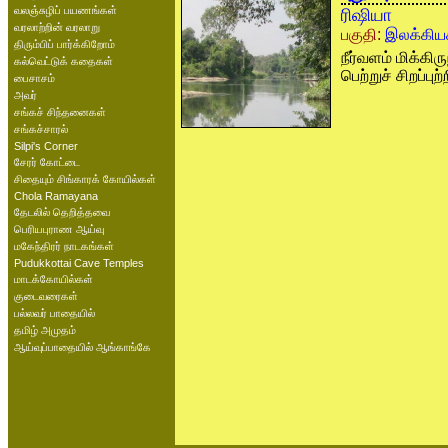
வலஞ்சுழிப் பயணங்கள்
ரிஷியா
வரலாற்றின் வரலாறு
பகுதி:
இலக்கிய
திரும்பிப் பார்க்கிறோம்
நீர்வளம் மிக்கி
கல்வெட்டுக் கதைகள்
பெற்றுச் சிறப்புற
பைசாசம்
அவர்
சங்கச் சிந்தனைகள்
சங்கச்சாரல்
Silpi's Corner
சேரர் கோட்டை
சிதையும் சிங்காரக் கோயில்கள்
Chola Ramayana
தேடலில் தெறித்தவை
பெரியபுராண ஆய்வு
மகேந்திரர் நாடகங்கள்
Pudukkottai Cave Temples
மாடக்கோயில்கள்
குடைவரைகள்
பல்லவர் பாதையில்
தமிழ் அமுதம்
ஆய்வுப்பாதையில் ஆங்காங்கே