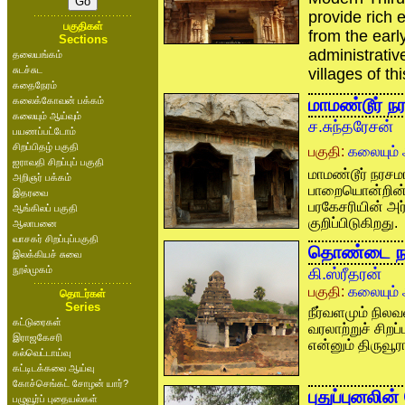
provide rich e
பகுதிகள்
from the earl
Sections
administrativ
தலையங்கம்
சுடச்சுட
villages of thi
கதைநேரம்
கலைக்கோவன் பக்கம்
மாமண்டூர் 
கலையும் ஆய்வும்
ச.சுந்தரேசன்
பயணப்பட்டோம்
சிறப்பிதழ் பகுதி
பகுதி:
கலையும் 
ஐராவதி சிறப்புப் பகுதி
மாமண்டூர் நரசம
அறிஞர் பக்கம்
பாறையொன்றின் 
இதரவை
பரகேசரியின் அர
ஆங்கிலப் பகுதி
குறிப்பிடுகிறது.
ஆலாபனை
வாசகர் சிறப்புப்பகுதி
தொண்டை நாட
இலக்கியச் சுவை
நூல்முகம்
கி.ஸ்ரீதரன்
பகுதி:
கலையும் 
தொடர்கள்
Series
நீர்வளமும் நில
கட்டுரைகள்
வரலாற்றுச் சிற
இராஜகேசரி
என்னும் திருவூரா
கல்வெட்டாய்வு
கட்டிடக்கலை ஆய்வு
கோச்செங்கட் சோழன் யார்?
புதுப்புனலின
பழுவூர்ப் புதையல்கள்