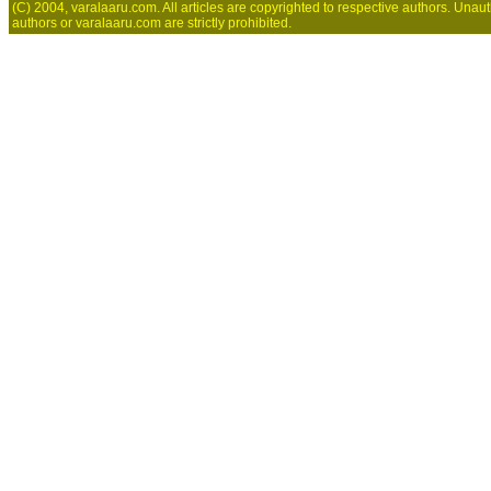
(C) 2004, varalaaru.com. All articles are copyrighted to respective authors. Unaut
authors or varalaaru.com are strictly prohibited.