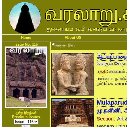
Home
About US
Issue No. 116
முந்தைய இதழ்
ஆய்வுப்பாதை
கோகுல் சேஷாத
பகுதி:
கலையும் 
பண்டைய நாளில் அ
நம்பிக்கையையும
Mulaparud
மு.நளினி,
மூத்த இதழ்கள்
Previous Issues
Section:
Art 
Modern Thiruch