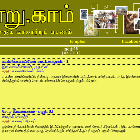
Temples
Faceboo
இதழ் 95
[ மே 2013 ]
காவிரிக்கரையிலோர் காவியக்கற்றளி - 1
இரா.கலைக்கோவன், மு.நளினி
பகுதி:
கலைக்கோவன் பக்கம்
அகன்ற மணல்வெளியில் நின்றபடி, அரசமர இலைகளின் ஆட்டத்தைப் பார்த்தபடியே அந்த இளங்காலை
சிலிர்த்துக்கொண்டு கோபுரப் பார்வையில் கொஞ்சம் திரும்புகிறோம்.
சோழ இராமாயணம் - பகுதி 03
கோகுல் சேஷாத்ரி
பகுதி:
கலையும் ஆய்வும்
முற்சோழர் கோயில்கள் சிலவற்றில் இடம்பெற்றுள்ள இராமாயணத் தொடர் சிற்பங்கள் பற்றிய காணொ
தயரதன் பிண்டத்தினை தமது தேவியர்க்குப் பகிர்ந்தளிக்கும் நிகழ்வும் அதன் பின்புலமும்.