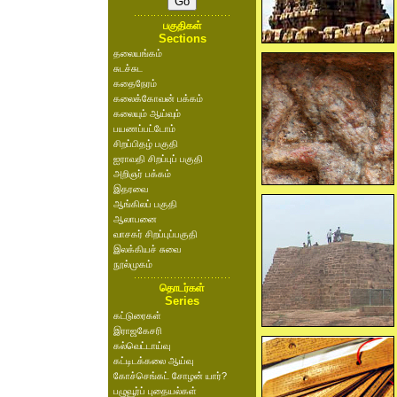
பகுதிகள்
Sections
தலையங்கம்
சுடச்சுட
கதைநேரம்
கலைக்கோவன் பக்கம்
கலையும் ஆய்வும்
பயணப்பட்டோம்
சிறப்பிதழ் பகுதி
ஐராவதி சிறப்புப் பகுதி
அறிஞர் பக்கம்
இதரவை
ஆங்கிலப் பகுதி
ஆலாபனை
வாசகர் சிறப்புப்பகுதி
இலக்கியச் சுவை
நூல்முகம்
தொடர்கள்
Series
கட்டுரைகள்
இராஜகேசரி
கல்வெட்டாய்வு
கட்டிடக்கலை ஆய்வு
கோச்செங்கட் சோழன் யார்?
பழுவூர்ப் புதையல்கள்