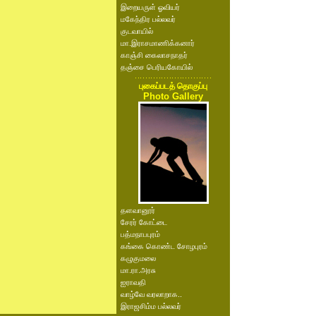
இறையருள் ஓவியர்
மகேந்திர பல்லவர்
குடவாயில்
மா.இராசமாணிக்கனார்
காஞ்சி கைலாசநாதர்
தஞ்சை பெரியகோயில்
புகைப்படத் தொகுப்பு
Photo Gallery
தளவானூர்
சேரர் கோட்டை
பத்மநாபபுரம்
கங்கை கொண்ட சோழபுரம்
கழுகுமலை
மா.ரா.அரசு
ஐராவதி
வாழ்வே வரலாறாக..
இராஜசிம்ம பல்லவர்