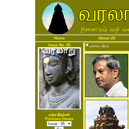
Home
About US
Issue No. 95
முந்தைய இதழ்
மூத்த இதழ்கள்
Previous Issues