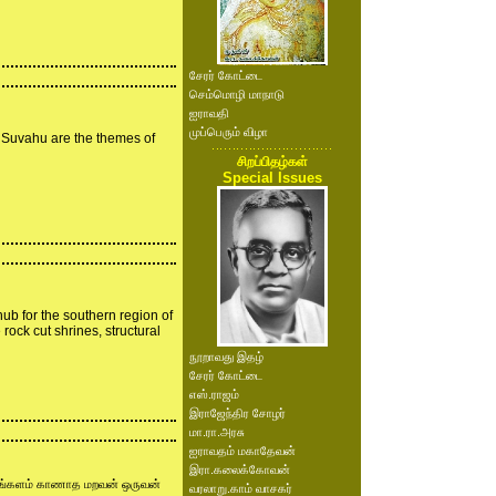
சேரர் கோட்டை
செம்மொழி மாநாடு
ஐராவதி
முப்பெரும் விழா
 Suvahu are the themes of
சிறப்பிதழ்கள்
Special Issues
b for the southern region of
rock cut shrines, structural
நூறாவது இதழ்
சேரர் கோட்டை
எஸ்.ராஜம்
இராஜேந்திர சோழர்
மா.ரா.அரசு
ஐராவதம் மகாதேவன்
இரா.கலைக்கோவன்
ெங்களம் காணாத மறவன் ஒருவன்
வரலாறு.காம் வாசகர்