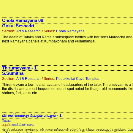
Chola Ramayana 06
Gokul Seshadri
Section:
Art & Research
/ Series:
Chola Ramayana
The death of Tataka and Rama’s subsequent battles with her sons Mareecha and
next Ramayana panels at Kumbakonam and Pullamangai.
Thirumeyyam - 1
S.Sumitha
Section:
Art & Research
/ Series:
Pudukkottai Cave Temples
Thirumeyyam a town panchayat and headquarters of the taluk Thirumeyyam is a hu
the district and a most frequented tourist spot noted for its age-old monuments like 
shrines, fort, tanks etc.
வீர சமர்க்களத்து ஆடலும் பாடலும் - 1
ரிஷியா
பகுதி:
இலக்கியச் சுவை
விழுப்புண்களை அணியாத மார்புகளை மங்கைகள் ஏறெடுப்பதுமில்லை, மாலை சூடுவதுமில்லை. ச