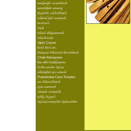
வலஞ்சுழிப் பயணங்கள்
வரலாற்றின் வரலாறு
திரும்பிப் பார்க்கிறோம்
கல்வெட்டுக் கதைகள்
பைசாசம்
அவர்
சங்கச் சிந்தனைகள்
சங்கச்சாரல்
Silpi's Corner
சேரர் கோட்டை
சிதையும் சிங்காரக் கோயில்கள்
Chola Ramayana
தேடலில் தெறித்தவை
பெரியபுராண ஆய்வு
மகேந்திரர் நாடகங்கள்
Pudukkottai Cave Temples
மாடக்கோயில்கள்
குடைவரைகள்
பல்லவர் பாதையில்
தமிழ் அமுதம்
ஆய்வுப்பாதையில் ஆங்காங்கே