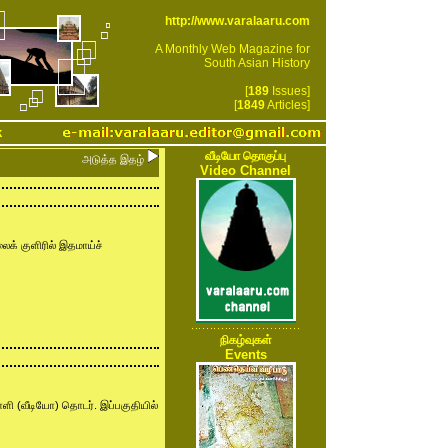
http://www.varalaaru.com
A Monthly Web Magazine for
South Asian History
[
189
Issues]
[
1849
Articles]
k
வீடியோ தொகுப்பு
அடுத்த இதழ்
Video Channel
க் குளிரில் இதமாய்ச்
நிகழ்வுகள்
Events
ளி (வீடியோ) தொடர். இப்பகுதியில்