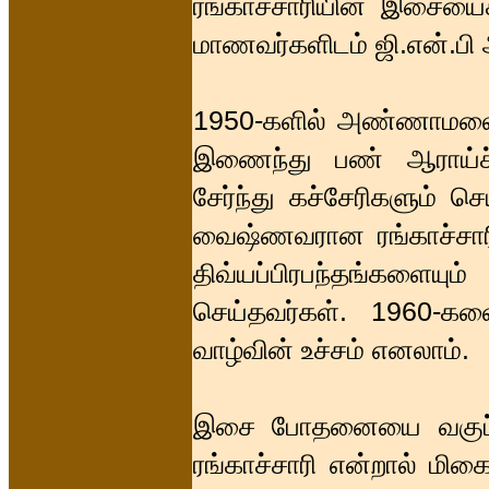
ரங்காச்சாரியின் இசையைக
மாணவர்களிடம் ஜி.என்.பி அ
1950-களில் அண்ணாமலைப
இணைந்து பண் ஆராய்ச்சிய
சேர்ந்து கச்சேரிகளும் ச
வைஷ்ணவரான ரங்காச்சாரிய
திவ்யப்பிரபந்தங்களைய
செய்தவர்கள். 1960-களை
வாழ்வின் உச்சம் எனலாம்.
இசை போதனையை வகுப்பற
ரங்காச்சாரி என்றால் மி