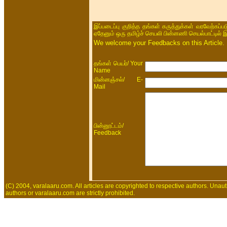
இப்படைப்பு குறித்த தங்கள் கருத்துக்கள் வரவேற்கப்
ஏதேனும் ஒரு தமிழ்ச் செயலி பின்னணி செயல்பாட்டில் 
We welcome your Feedbacks on this Article.
/ Your
தங்கள் பெயர்
Name
/ E-
மின்னஞ்சல்
Mail
/
பின்னூட்டம்
Feedback
(C) 2004, varalaaru.com. All articles are copyrighted to respective authors. Unaut
authors or varalaaru.com are strictly prohibited.