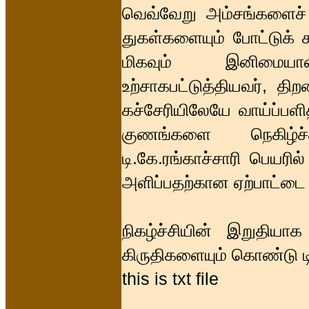
வெவ்வேறு அம்சங்களைச் சு
துகள்களையும் போட்டுக் க
மிகவும் இனிமையான
உற்சாகபட்டுத்தியவர், த
கச்சேரியிலேயே வாய்ப்பளி
குணங்களை நெகிழ்ச்ச
டி.கே.ரங்காச்சாரி பெயரி
அளிப்பதற்கான ஏற்பாட்டை 
நிகழ்ச்சியின் இறுதியா
கிருதிகளையும் கொண்டு டி
this is txt file