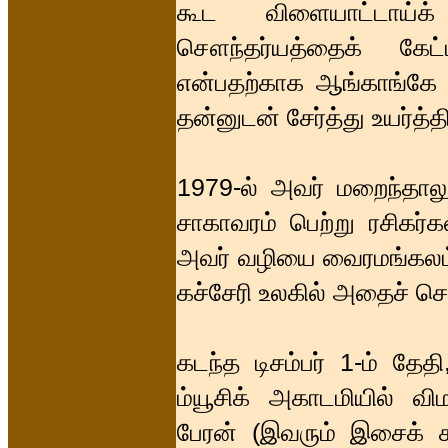
கூட விளையாட்டாய்க்
சௌந்தர்யத்தைக் கேட
என்பதற்காக ஆங்காங்கே வ
தன்னுடன் சேர்த்து உயர்த்த
1979-ல் அவர் மறைந்தாலும
சாகாவரம் பெற்று ரசிகர்
அவர் வழியை வைரமங்கலம் 
கச்சேரி உலகில் அதைச் செய
கடந்த டிசம்பர் 1-ம் தே
ம்யூசிக் அகாடமியில் வ
பேரன் (இவரும் இசைக் க