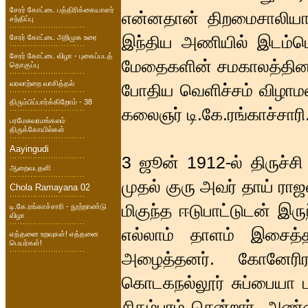
சேரர் கோட்டை பத்திரிக்கையாளர்
என்னதான் திறமைசாலியாக 
சந்திப்பு
இந்திய அணியில் இடம்பெ
சேரர் கோட்டை அறிமுக உரை
சேரர் கோட்டை விழா - புகைப்படத்
மேதைகளின் சமகாலத்தினவர
தொகுப்பு
வரலாற்றை வாசித்தல்
போதிய வெளிச்சம் விழாமல
திரும்பிப்பார்க்கிறோம் - 38
கலைஞர் டி.கே.ரங்காச்சாரி
பரமேசுவரமங்கலம்
திருக்கோயில்கள்
Aayingudi
3 ஜூன் 1912-ல் திருச்சி
ஆறைவடதளி
முதல் குரு அவர் தாய் ரா
Chola Ramayana 02
மிகுந்த ஈடுபாட்டுடன் இரு
டி.கே.ரங்காச்சாரி - நூற்றாண்டு
விழா
எல்லாம் தாளம் இசைத்த
எத்தனை உறவுகள்! எத்தனை
பெயர்கள்!
அழைத்தனர். கோனேரிர
கொடகநல்லூர் சுப்பையா ப
சிதம்பரம் சென்றார். அண