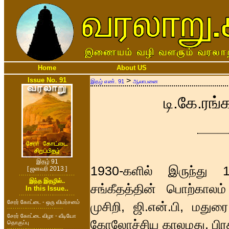
Home
About US
Issue No. 91
>
இதழ் எண். 91
ஆலாபனை
டி.கே.ரங்
இதழ் 91
1930-களில் இருந்து
[ ஜனவரி 2013 ]
இந்த இதழில்..
சங்கீதத்தின் பொற்காலம்
In this Issue..
சேரர் கோட்டை - ஒரு விமர்சனம்
முசிறி, ஜி.என்.பி, மது
சேரர் கோட்டை விழா - வீடியோ
கோலோச்சிய காலமது. பிரசன
தொகுப்பு