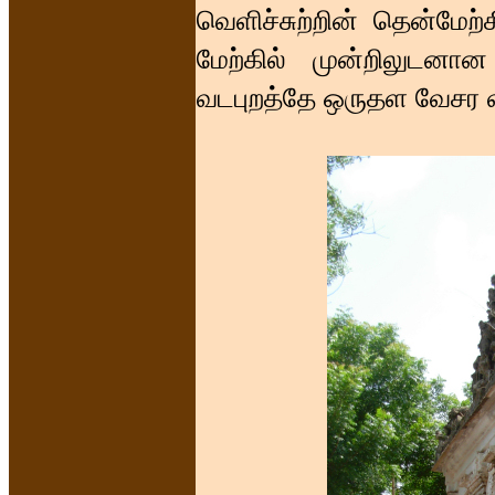
வெளிச்சுற்றின் தென்மேற
மேற்கில் முன்றிலுடனா
வடபுறத்தே ஒருதள வேசர வ