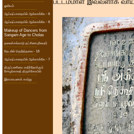
பட்டம்மாள் இவ்வளாக வாயி
ஓவியம்
ஆய்வுப்பாதையில் ஆங்காங்கே - 8
ஆய்வுப்பாதையில் ஆங்காங்கே - 8
Makeup of Dancers from
Sangam Age to Cholas
தலைச்சங்காடு தட்சிணபுரீசுவரர்
தேடலில் தெறித்தவை - 18
ஆய்வுப்பாதையில் ஆங்காங்கே - 7
திருப்பணியை எதிர்நோக்கும்
சோழர்காலத் திருக்கோயில்
இராமாயணக் காற்று