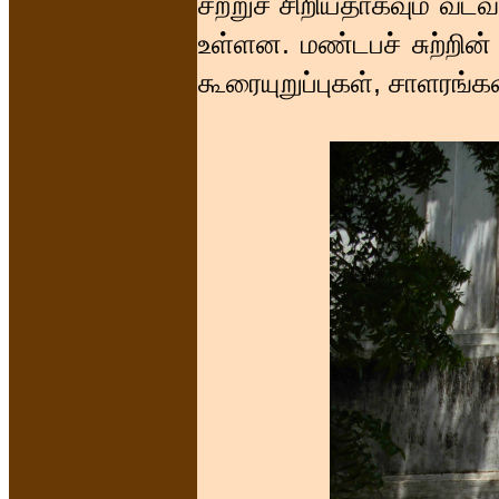
சற்றுச் சிறியதாகவும் வட
உள்ளன. மண்டபச் சுற்றின் ப
கூரையுறுப்புகள், சாளரங்க