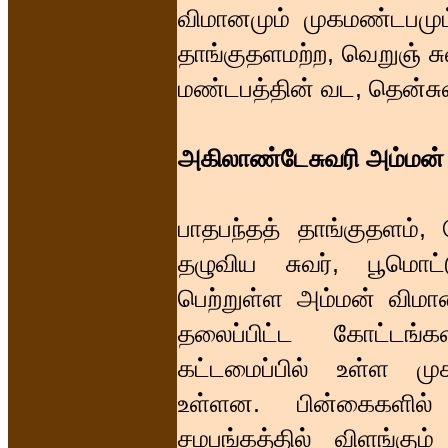
விமானமும் முகமண்டபமும்
தாங்குதளமற்ற, வெறுஞ் சுவ
மண்டபத்தின் வட, தென்சு
அகிலாண்டேசுவரி அம்மன்
பாதபந்தத் தாங்குதளம்
தழுவிய சுவர், பூமொட்
பெற்றுள்ள அம்மன் விம
தலைப்பிட்ட கோட்டங
கட்டமைப்பில் உள்ள ம
உள்ளன. பின்கைகளில்
சமபங்கத்தில் விளங்கும்