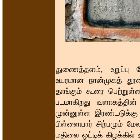
துணைத்தளம், உறுப்பு வ
உயரமான நான்முகத் தூண்
தாங்கும் கூரை பெற்றுள
படமாகிறது வளாகத்தின்
முன்னுள்ள இரண்டடுக்கு 
பிள்ளையார் சிற்பமும் மேல
மதிலை ஒட்டிக் கிழக்க