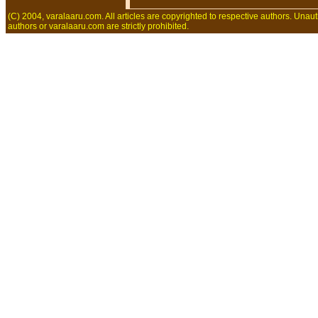
(C) 2004, varalaaru.com. All articles are copyrighted to respective authors. Unaut
authors or varalaaru.com are strictly prohibited.