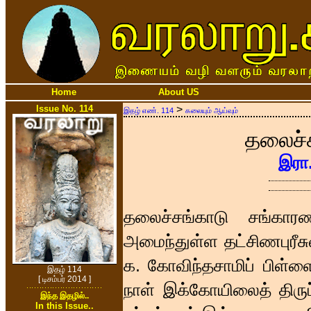
Home
About US
Issue No. 114
>
இதழ் எண். 114
கலையும் ஆய்வும்
தலைச்ச
இரா
தலைச்சங்காடு சங்காரண
அமைந்துள்ள தட்சிணபுரீசு
க. கோவிந்தசாமிப் பிள்ள
இதழ் 114
[ டிசம்பர் 2014 ]
நாள் இக்கோயிலைத் திருப
இந்த இதழில்..
In this Issue..