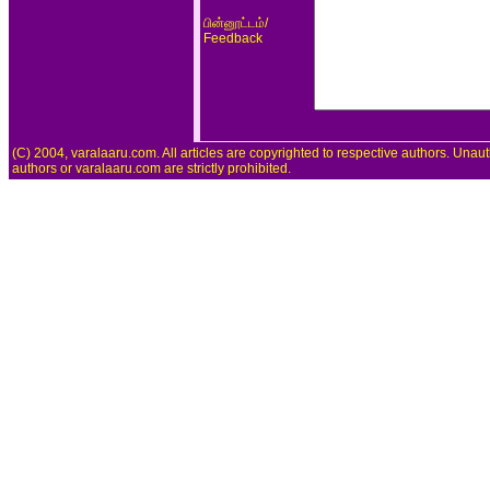
/
பின்னூட்டம்
Feedback
(C) 2004, varalaaru.com. All articles are copyrighted to respective authors. Unaut
authors or varalaaru.com are strictly prohibited.