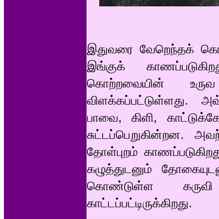
இதுவரை வேறெந்தக் கொற்
இங்குக் காணப்படுகிற
கொற்றவையின் உருவ 
விளக்கப்பட்டுள்ளது. அவ
பாவை, கிளி, காட்டுக்க
சுட்டப்பெறுகின்றன. அ
தோள்புறம் காணப்படுகிற
கழுத்துடனும் தோகையுடன
கொண்டுள்ள கருவி ஒன
காட்டப்பட்டிருக்கிறது.