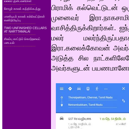
வல்லம் குடைவரைகள்
பிராமிக் கல்வெட்டுடன் 
சோழர் காலக் கத்திக்கூத்து
முனைவர் இரா.நாகசா
பாண்டியர் காலக் கல்வெட்டுகள்
கண்டுபிடிப்பு
வாசித்திருக்கிறார்கள். 
TWO UNFINISHED CELLARS
AT NARTTAMALAI
மலர் மலர்ந்திருப்பத
சிலம்பு காட்டும் கொற்றவைப்
படையல்
இரா.கலைக்கோவன் அவர்கள
அடுத்த சில நாட்களிலேய
அவர்களுடன் பயணமானோ