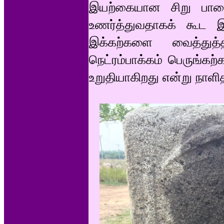
இயற்கையான சிறு பாறைக
உணர்த்துவதாகக் கூட இ
இக்கற்களை வைத்துத
நெட்ரம்பாக்கம் பெருங்கற்
உறுதியாகிறது என்று நாளிதழ்