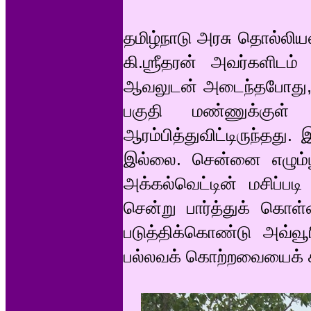
தமிழ்நாடு அரசு தொல்லிய
கி.ஶ்ரீதரன் அவர்களிடம
ஆவலுடன் அடைந்தபோது, குட
பகுதி மண்ணுக்குள் ப
ஆரம்பித்துவிட்டிருந்தத
இல்லை. சென்னை எழும்ப
அக்கல்வெட்டின் மசிப்படி
சென்று பார்த்துக் கொள
படுத்திக்கொண்டு அவ்வ
பல்லவக் கொற்றவையைக் 