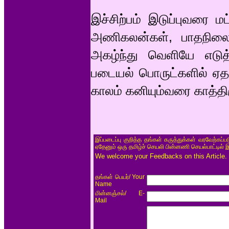
இச்சிற்பம் இடுப்புவரை ம
அணிகலன்கள், பாதநிலை
அகழ்ந்து வெளியே எடுத்த
படையல் பொருட்களில் ஏதாவ
காலம் கனியும்வரை காத்தி
இப்படைப்பு குறித்த தங்கள் கருத்துக்கள் வரவேற்கப்
ஏதேனும் ஒரு தமிழ்ச் செயலி பின்னணி செயல்பாட்டில் 
We welcome your Feedbacks on this Article.
/ Your
தங்கள் பெயர்
Name
/ E-
மின்னஞ்சல்
Mail