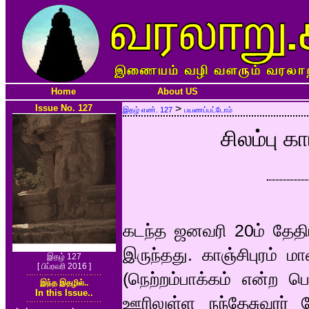
Home
About US
Issue No. 127
>
இதழ் எண். 127
பயணப்பட்டோம்
சிலம்பு 
கடந்த ஜனவரி 20ம் தேதிய
இருந்தது. காஞ்சிபுரம் மா
இதழ் 127
[ பிப்ரவரி 2016 ]
(நெற்றம்பாக்கம் என்ற 
இந்த இதழில்..
In this Issue..
ஊரிலுள்ள நந்தேசுவரர் க