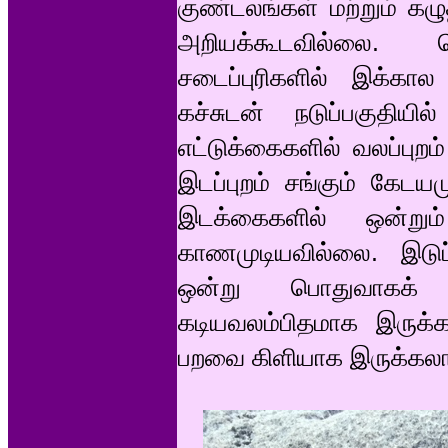
குண்டலங்கள் மற்றும் கழு
அறியக்கூடவில்லை. செவ
சடைப்புரிகளில் இக்கால வ
கச்சுடன் நடுப்பகுதியில்
எட்டுக்கைகளில் வலப்புறம்
இடப்புறம் சங்கும் கேடய
இடக்கைகளில் ஒன்ற
காணமுடியவில்லை. இடுப்ப
ஒன்று பொதுவாகக் க
கடியவலம்பிதமாக இருக்கல
பறவை கிளியாக இருக்கலாம்.