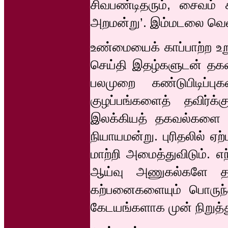
சிவபண்டிதரும், சைவம் 
அறமன்று’. இம்மடலை வெள
உண்மையைக் காப்பாற்ற உ
செய்தி இதழ்களுடன் தகவல
பலமுறை கண்டுபிடிப்ப
குழப்பங்களைத் தவிர்க்
இலக்கியத் தகவல்களை விழ
நியாயமன்று. புரிதலில் 
மாற்றி அமைத்துவிடும். எ
ஆய்வு அணுகல்களே தமி
கற்பனைகளையும் பொருந
கேடயங்களாக முன் நிறுத்