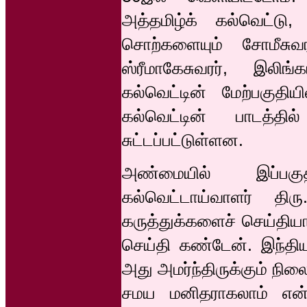
அத்தமிழ்க் கல்வெட்ட
சொற்களையும் சோமீசுவ
ஸ்ரீமாகேசுவரர், இலிங
கல்வெட்டின் மேற்பகுதிய
கல்வெட்டின் பாடத்தி
சுட்டப்பட்டுள்ளன.
அண்மையில் இப்பகுதி
கல்வெட்டாய்வாளர் திர
கருத்துக்களைச் செய்திய
செய்தி கண்டேன். இந்தியன
அது அமர்ந்திருக்கும் நி
சமய மனிதராகலாம் என்று 