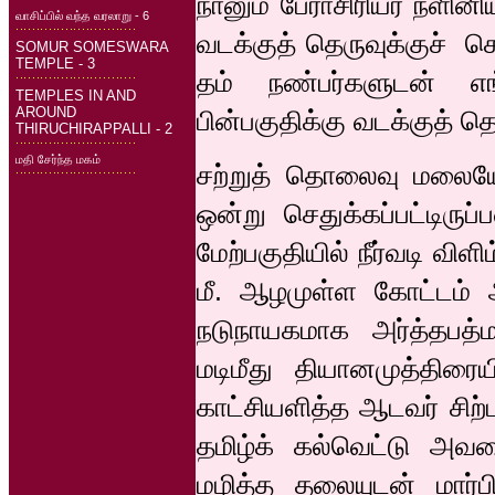
நானும் பேராசிரியர் நளி
வாசிப்பில் வந்த வரலாறு - 6
வடக்குத் தெருவுக்குச் செ
SOMUR SOMESWARA
TEMPLE - 3
தம் நண்பர்களுடன் எங்
TEMPLES IN AND
AROUND
பின்பகுதிக்கு வடக்குத் 
THIRUCHIRAPPALLI - 2
மதி சேர்ந்த மகம்
சற்றுத் தொலைவு மலையேற
ஒன்று செதுக்கப்பட்டிரு
மேற்பகுதியில் நீர்வடி விளி
மீ. ஆழமுள்ள கோட்டம் அக
நடுநாயகமாக அர்த்தபத்
மடிமீது தியானமுத்திரைய
காட்சியளித்த ஆடவர் சிற்
தமிழ்க் கல்வெட்டு அவ
மழித்த தலையுடன் மார்ப