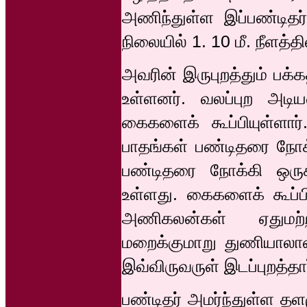
அணிந்துள்ள இப்பண்டிதர்
நிலையில் 1. 10 மீ. நீளத்தி
அவரின் இருபுறத்தும் பக்
உள்ளனர். வலப்புற அடிய
கைகளைக் கூப்பியுள்ளார். 
பாதங்கள் பண்டிதரை நோக்க
பண்டிதரை நோக்கி ஒருக்க
உள்ளது. கைகளைக் கூப்ப
அணிகலன்கள் ஏதுமற்
மறைக்குமாறு துணியாலா
இவ்விருவருள் இடப்புறத்தார
பண்டிதர் அமர்ந்துள்ள தளம