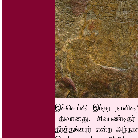
இச்செய்தி இந்து நாளிதழ
பதிவானது. சிவபண்டிதர்
தீர்த்தங்கரர் என்ற அந்நா