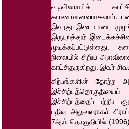
வடிவினராய்க் காட்ச
காரணமானவராகலாம். பண்ட
இவரது இடையாடை முழங்கால
இருபுறத்தும் இடைக்கச்ச
முடிக்கப்பட்டுள்ளது. 
நிலையில் சிறிய அளவிலா
காட்சிதருகிறது. இவர் சிவ
சிற்பங்களின் தோற்ற 
இச்சிற்பத்தொகுதியை
இச்சிற்பத்தைப் பற்றிய க
பதிவு அலுவலராகச் சிராப
7ஆம் தொகுதியில் (1996) ப