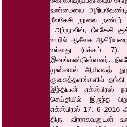
உண்மையை அறியவேண்டி,
நீலகேசி நூலை நண்பர் பு
அந்நூலில், நீலகேசி கு
ஊரில் ஆசீவக ஆசிரியரையு
உள்ளது (பக்கம் 7). க
இனங்கண்டுள்ளனர். நீலக
முன்னால் ஆசீவகத் து
குகைத்தளங்களில் தங்க
இந்தியன் எக்ஸ்பிரஸ் ந
செய்தியில் இருந்த பிற
எக்ஸ்பிரஸ் 17. 6 2016 
திரு. வீரராகவனுடன் உ