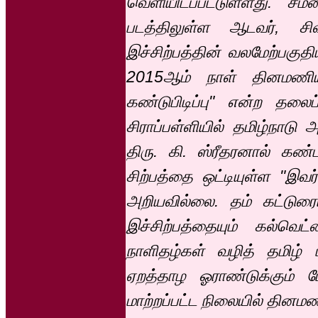
வெளியிடப்பட்டுள்ளது. சம
படத்திலுள்ள ஆடவர், சிவ
இச்சிற்பத்தின் வலமேற்பகுதி
2015ஆம் நாள் தினமணியில
கண்டுபிடிப்பு" என்ற தலைப
சிராப்பள்ளியில் தமிழ்நாட
திரு. கி. ஸ்ரீதரனால் கண
சிற்பத்தை ஒட்டியுள்ள "இவர
அறியவில்லை. தம் கட்டுரை
இச்சிற்பத்தையும் கல்வெ
நாளிதழ்கள் வழித் தமிழ் 
ஏறத்தாழ ஓராண்டுக்கும் 
மாற்றப்பட்ட நிலையில் தினமணி