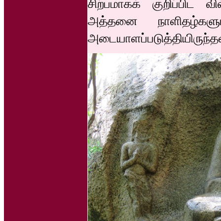
சிற்பமாகக் குறிப்பிட 
அத்தனை நாளிதழ்களும
அடையாளப்படுத்தியிருந்