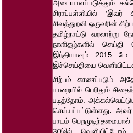
அடையாளப்படுத்தும் கல்வ
சிராப்பள்ளியில் ‘இவர் 
சிவத்துறவி ஒருவரின் சிற
தமிழ்நாட்டு வரலாற்று ந
நாளிதழ்களில் செய்தி
இந்தியாவும் 2015 மே
இச்செய்தியை வெளியிட்ட
சிற்பம் காணப்படும் அத
பாறையில் பெரிதும் சிதைந
படித்தோம். அக்கல்வெட்ட
செய்யப்பட்டுள்ளது. அவர்
பாடம் பெறமுடிந்தமையால
30இல் வெளியிட்டோம்.