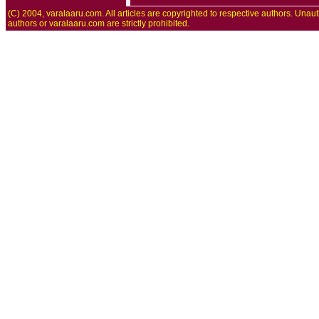
(C) 2004, varalaaru.com. All articles are copyrighted to respective authors. Unaut
authors or varalaaru.com are strictly prohibited.