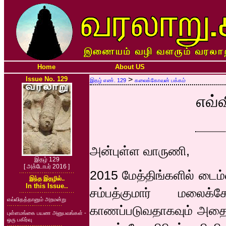
Home
About US
Issue No. 129
>
இதழ் எண். 129
கலைக்கோவன் பக்கம்
எவ்
அன்புள்ள வாருணி,
இதழ் 129
[ அக்டோபர் 2016 ]
2015 மேத்திங்களில் டைம்
இந்த இதழில்..
In this Issue..
சம்பத்குமார் மலைக்
எவ்விதத்தானும் அறமன்று
காணப்படுவதாகவும் அதைப்
புள்ளமங்கை பயண அனுபவங்கள் -
ஒரு பகிர்வு