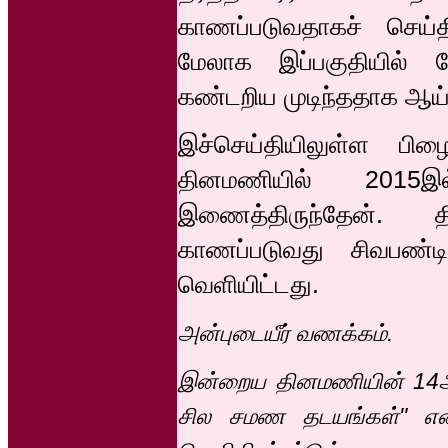
காணப்படுவதாகச் செய்தி
மேலாக இப்பகுதியில் 
கண்டறிய முடிந்ததாக ஆய்வ
இச்செய்தியிலுள்ள பி
தினமணியில் 2015இ
இணைத்திருந்தேன். 
காணப்படுவது சிவபண்ட
வெளியிட்டது.
அன்புடையீர் வணக்கம்.
இன்றைய தினமணியின் 14ஆம் 
சில சமண தடயங்கள்" என்ற