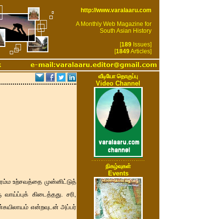
http://www.varalaaru.com
A Monthly Web Magazine for
South Asian History
[
189
Issues]
[
1849
Articles]
k
வீடியோ தொகுப்பு
Video Channel
நிகழ்வுகள்
Events
்ம உற்சவத்தை முன்னிட்டுத்
ாய்ப்புக் கிடைத்தது. சரி,
்கயிலாயம் என்றவுடன் அப்பர்