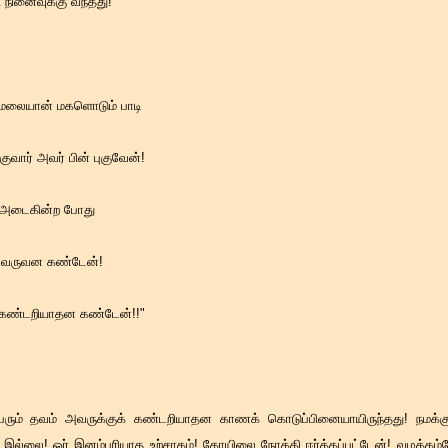
 நினைவுக்கு வந்தது!
மலையான் மகளொடும் பாடி
ுகுவார் அவர் பின் புகுவேன்!
று அடைகின்ற போது
று வருவன கண்டேன்!
! கண்டறியாதன கண்டேன்!!"
பெரும் தவம் அவருக்குக் கண்டறியாதன காணக் கொடுப்பினையாயிருந்தது! நமக்க
இல்லை! ஓர் இனம்புரியாத உற்சாகம்! கோயிலை நோக்கி ஈர்க்கப்பட்டேன்! வழக்கம்