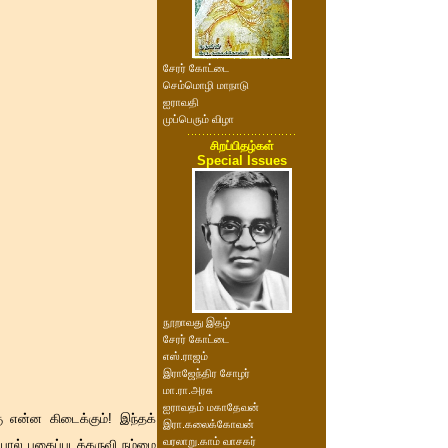
சேரர் கோட்டை
செம்மொழி மாநாடு
ஐராவதி
முப்பெரும் விழா
சிறப்பிதழ்கள்
Special Issues
நூறாவது இதழ்
சேரர் கோட்டை
எஸ்.ராஜம்
இராஜேந்திர சோழர்
மா.ரா.அரசு
ஐராவதம் மகாதேவன்
ு என்ன கிடைக்கும்! இந்தக்
இரா.கலைக்கோவன்
வரலாறு.காம் வாசகர்
போல் புகைப்படக்கருவி நம்மை