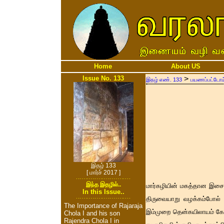
Home
About US
Issue No. 133
>
இதழ் எண். 133
பயணப்பட்டோம
இதழ் 133
[ மார்ச் 2017 ]
இந்த இதழில்..
மார்கழியின் மகத்தான இசை 
In this Issue..
திருவையாறு வழக்கம்போல் வ
The Importance of Rajaraja
இம்முறை தென்கயிலாயம் கோவி
Chola I and his son
Rajendra Chola I in