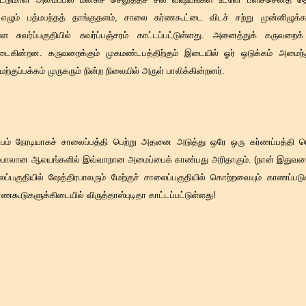
்து எழும் பத்மபந்தத் தாங்குதளம், சாலை கர்ணகூட்டை விடச் சற்று முன்னிழுக்க
ள்ள சுவர்ப்பகுதியில் சுவர்ப்பஞ்சரம் காட்டப்பட்டுள்ளது. அனைத்துக் கருவறை
டைகின்றன. கருவறைக்கும் முகமண்டபத்திற்கும் இடையில் ஓர் ஒடுக்கம் அமைந்
ேற்குப்பக்கம் முருகரும் நின்ற நிலையில் அருள் பாலிக்கின்றனர்.
் நேரடியாகச் சாலைப்பத்தி பெற்று அதனை அடுத்து ஒரே ஒரு கர்ணப்பத்தி பெற
ம்பாலான ஆலயங்களில் இவ்வாறான அமைப்பைக் காண்பது அரிதாகும். (நான் இதுவரை
ப்பகுதியில் ஷேத்திரபாலரும் மேற்குச் சாலைப்பகுதியில் கொற்றவையும் காணப்பட
ர்ணகூடுகளுக்கிடையில் விருத்தாஸ்புடிதா காட்டப்பட்டுள்ளது!