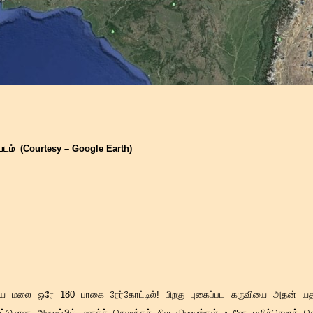
ம் (Courtesy – Google Earth)
ாய மலை ஒரே 180 பாகை நேர்கோட்டில்! பிறகு புகைப்பட கருவியை அதன் யதாஸ
்டுமான அமைப்பில் மனக்ச் செலுத்தச் சில விஷயங்கள் உடனே பளிச்செனத் தென