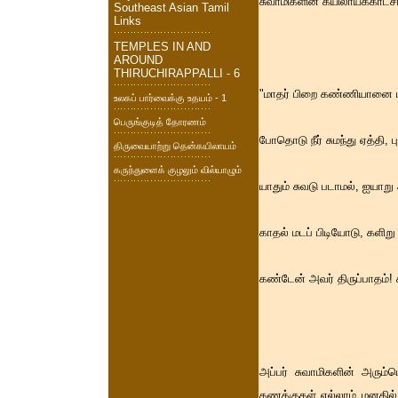
சுவாமிகளின் கயிலாயக்காட்சி
Southeast Asian Tamil
Links
TEMPLES IN AND
AROUND
THIRUCHIRAPPALLI - 6
"மாதர் பிறை கண்ணியானை 
உலகப் பார்வைக்கு உதயம் - 1
பெருங்குடித் தோரணம்
போதொடு நீர் சுமந்து ஏத்தி, ப
திருவையாற்று தென்கயிலாயம்
கருந்துளைக் குழலும் வில்யாழும்
யாதும் சுவடு படாமல், ஐயா
காதல் மடப் பிடியோடு, களி
கண்டேன் அவர் திருப்பாதம்
அப்பர் சுவாமிகளின் அரும்
கணக்குகள் எல்லாம் மனதில் 