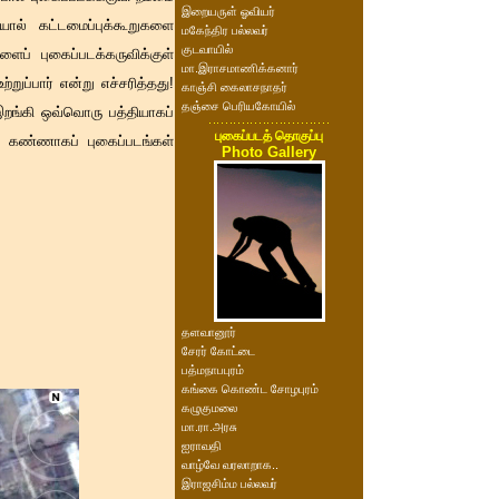
இறையருள் ஓவியர்
ால் கட்டமைப்புக்கூறுகளை
மகேந்திர பல்லவர்
குடவாயில்
ப் புகைப்படக்கருவிக்குள்
மா.இராசமாணிக்கனார்
ுப்பார் என்று எச்சரித்தது!
காஞ்சி கைலாசநாதர்
தஞ்சை பெரியகோயில்
றங்கி ஒவ்வொரு பத்தியாகப்
புகைப்படத் தொகுப்பு
மே கண்ணாகப் புகைப்படங்கள்
Photo Gallery
தளவானூர்
சேரர் கோட்டை
பத்மநாபபுரம்
கங்கை கொண்ட சோழபுரம்
கழுகுமலை
மா.ரா.அரசு
ஐராவதி
வாழ்வே வரலாறாக..
இராஜசிம்ம பல்லவர்