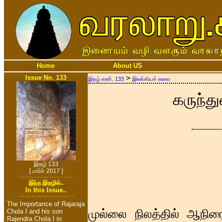
Home
About US
Issue No. 133
>
இதழ் எண். 133
இலக்கியச் சுவை
கருந்து
இதழ் 133
[ மார்ச் 2017 ]
இந்த இதழில்..
In this Issue..
The Importance of Rajaraja
முல்லை நிலத்தில் ஆநிர
Chola I and his son
Rajendra Chola I in