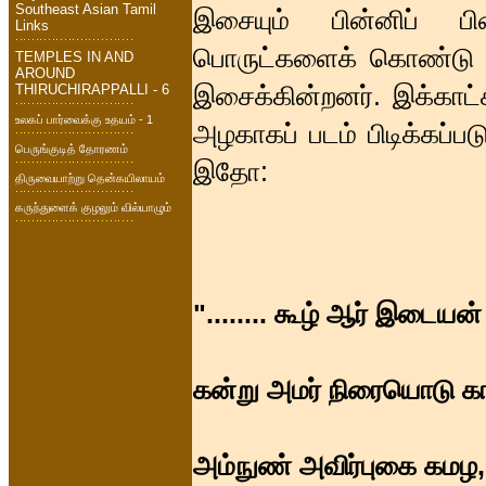
Southeast Asian Tamil
இசையும் பின்னிப் ப
Links
பொருட்களைக் கொண்டு த
TEMPLES IN AND
AROUND
இசைக்கின்றனர். இக்காட்
THIRUCHIRAPPALLI - 6
உலகப் பார்வைக்கு உதயம் - 1
அழகாகப் படம் பிடிக்கப்ப
பெருங்குடித் தோரணம்
இதோ:
திருவையாற்று தென்கயிலாயம்
கருந்துளைக் குழலும் வில்யாழும்
"........ கூழ் ஆர் இடையன்
கன்று அமர் நிரையொடு கா
அம்நுண் அவிர்புகை கமழ,