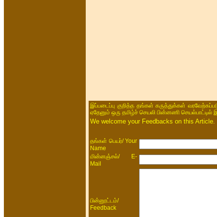
இப்படைப்பு குறித்த தங்கள் கருத்துக்கள் வரவேற்கப்
ஏதேனும் ஒரு தமிழ்ச் செயலி பின்னணி செயல்பாட்டில் 
We welcome your Feedbacks on this Article.
/ Your
தங்கள் பெயர்
Name
/ E-
மின்னஞ்சல்
Mail
/
பின்னூட்டம்
Feedback