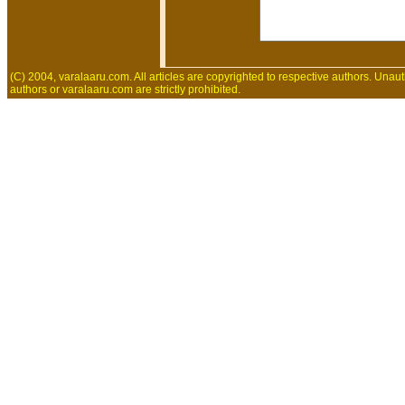
(C) 2004, varalaaru.com. All articles are copyrighted to respective authors. Unaut
authors or varalaaru.com are strictly prohibited.