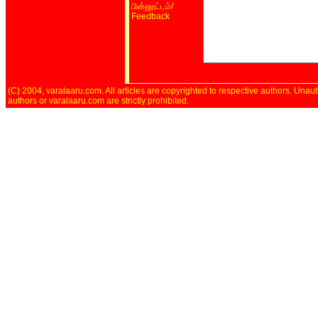
/
பின்னூட்டம்
Feedback
(C) 2004, varalaaru.com. All articles are copyrighted to respective authors. Unaut
authors or varalaaru.com are strictly prohibited.