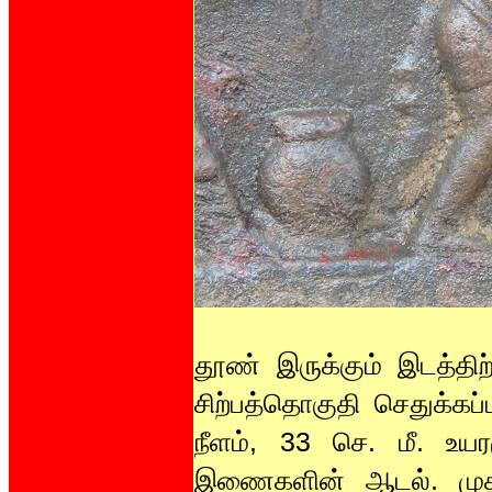
தூண் இருக்கும் இடத்திற்
சிற்பத்தொகுதி செதுக்கப்
நீளம், 33 செ. மீ. உ
இணைகளின் ஆடல். முத