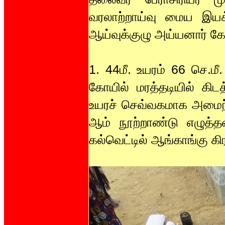
வரலாற்றாய்வு மைய இயக்
ஆய்வுக்குழு அய்யனார் 
1. 44மீ. உயரம் 66 செ.ம
கோயில் மரத்தடியில் கிடத
உயரச் செவ்வகமாக அமைந்த
ஆம் நூற்றாண்டு எழுத்தமை
கல்வெட்டில் ஆங்காங்கு கி