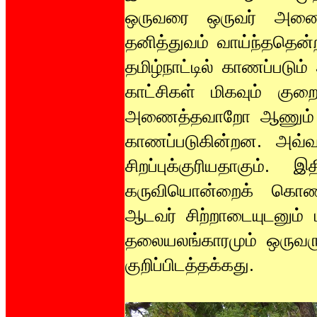
ஒருவரை ஒருவர் அணைத
தனித்துவம் வாய்ந்ததென
தமிழ்நாட்டில் காணப்படு
காட்சிகள் மிகவும் குற
அணைத்தவாறோ ஆணும் பெ
காணப்படுகின்றன. அவ்வக
சிறப்புக்குரியதாகும்
கருவியொன்றைக் கொண்
ஆடவர் சிற்றாடையுடனும்
தலையலங்காரமும் ஒருவரு
குறிப்பிடத்தக்கது.