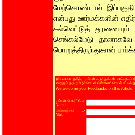
மேற்கொண்டால் இப்பகுதி
என்பது ஊர்மக்களின் எதிர
கல்வெட்டுத் தூணையும் 
செங்கல்மேடு தானாகவே உ
பொறுத்திருந்துதான் பார்க
இப்படைப்பு குறித்த தங்கள் கருத்துக்கள் வரவேற்கப்
ஏதேனும் ஒரு தமிழ்ச் செயலி பின்னணி செயல்பாட்டில் 
We welcome your Feedbacks on this Article.
/ Your
தங்கள் பெயர்
Name
/ E-
மின்னஞ்சல்
Mail