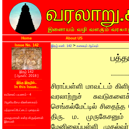
Home
About US
Issue No. 142
>
இதழ் எண். 142
கலையும் ஆய்வும்
பத்த
இதழ் 142
[ ஆகஸ்ட் 2018 ]
இந்த இதழில்..
சிராப்பள்ளி மாவட்டம் கி
In this Issue..
வரலாற்றுச் சுவடுகளை
கயிலைப் பயணம் - 4
அழகியசேம விண்ணகரம்
செங்கல்மேட்டில் சிதைந்த
பத்தாளப்பேட்டைப் புதையல்
திரு. ம. முருகேசனும் 
பாலகுமாரன் என்ற கிருஷ்ணன்
இராமன்
மேனிலைப்பள்ளி முதல்வர