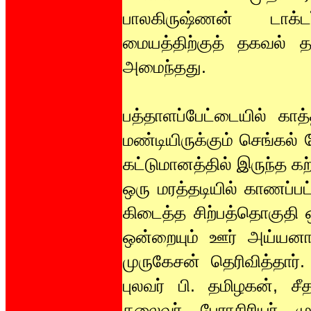
பாலகிருஷ்ணன் டாக்ட
மையத்திற்குத் தகவல்
அமைந்தது.
பத்தாளப்பேட்டையில் காத்
மண்டியிருக்கும் செங்கல் 
கட்டுமானத்தில் இருந்த கற
ஒரு மரத்தடியில் காணப்பட்
கிடைத்த சிற்பத்தொகுதி 
ஒன்றையும் ஊர் அய்யனார
முருகேசன் தெரிவித்தார்
புலவர் பி. தமிழகன், சீ
தலைவர் பேராசிரியர் ம