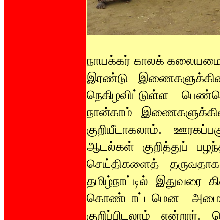
நாயக்கர் காலக் கலையமைதி
இரண்டு இணைகளுக்கிட
நெகிழவிட்டுள்ள பெண்தெ
நான்காம் இணைகளுக்கிட
குறியீடாகலாம். ஊரகப்ப
ஆடல்கள் குறித்துப் பழ
செய்திகளைத் தருவதாகக
தமிழ்நாட்டில் இதுவரை க
கொண்டாட்டமென அமைந்
குறிப்பிடலாம் என்றார்.