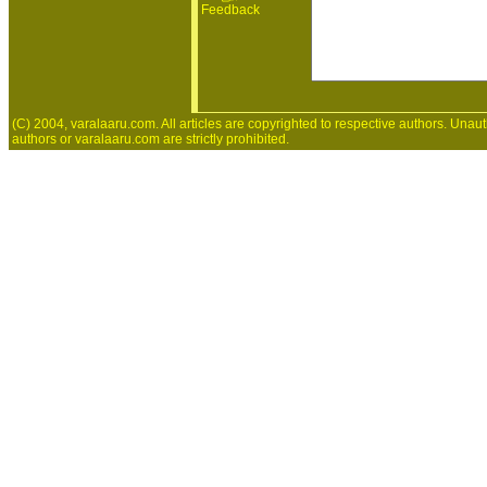
Feedback
(C) 2004, varalaaru.com. All articles are copyrighted to respective authors. Unaut
authors or varalaaru.com are strictly prohibited.