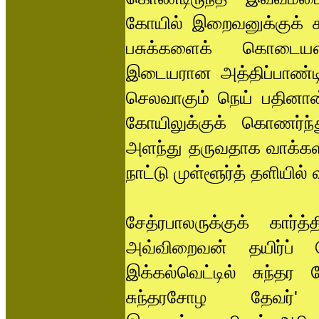
கோயில் இறைவனுக்குக் க
பசுக்களைக் கொடையளி
இடையரான அத்திப்பாண்டி
செலவாகும் நெய் பதினான
கோயிலுக்குக் கொணர்ந்த
அளந்து தருவதாக வாக்களித
நாட்டு முள்ளூர்த் தளியில் 
சேத்ரபாலருக்குக் கார்
அவ்விறைவன் தயிர்ப் 
இக்கல்வெட்டில் சுந்தர
சுந்தரசோழ தேவர்' எ