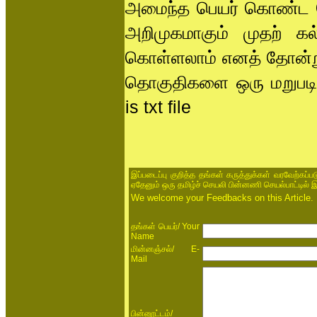
அமைந்த பெயர் கொண்ட பெர
அறிமுகமாகும் முதற் கல
கொள்ளலாம் எனத் தோன்றுகி
தொகுதிகளை ஒரு மறுபடிப்ப
is txt file
இப்படைப்பு குறித்த தங்கள் கருத்துக்கள் வரவேற்கப்
ஏதேனும் ஒரு தமிழ்ச் செயலி பின்னணி செயல்பாட்டில் 
We welcome your Feedbacks on this Article.
/ Your
தங்கள் பெயர்
Name
/ E-
மின்னஞ்சல்
Mail
/
பின்னூட்டம்