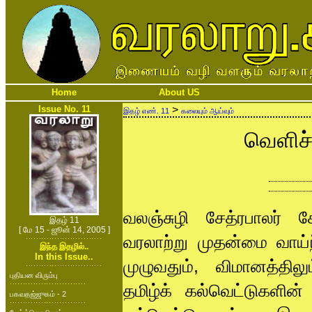
Home
About US
Issue No. 11
>
இதழ் எண். 11
கலையும் ஆய்வும்
வெளிச்
வலஞ்சுழி சேத்ரபாலர் க
இதழ் 11
[ மே 15 - ஜூன் 14, 2005 ]
வரலாற்று முதன்மை வாய்
இந்த இதழில்..
In this Issue..
முழுவதும், விமானத்தில
புதியன விரும்பு
தமிழ்க் கல்வெட்டுகளின்
பகவதஜ்ஜுகம் - 2