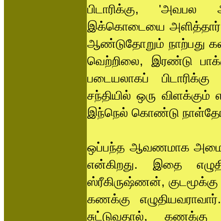
பிடாரிக்கு, 'அவபல 
இக்கொடையை அளித்தார். இ
ஆண்டுதோறும் நாற்பது கல
வெற்றிலை, இரண்டு பா
படையலாகப் பிடாரிக்கு 
சந்தியில் ஒரு விளக்கும்
இந்நெல் கொண்டு நாள்தோ
ஒப்பந்த ஆவணமாக அமைந்த
என்கிறது. இதை எழுத
ஸ்ரீகிருஷ்ணன், குடமூக்க
கணக்கு எழுதியவராவார்
சுட்டுவதால், கணக்கு