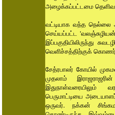
அழைக்கப்பட்டமை தெளிவா
வட்டியாக வந்த நெல்லை 
செய்யப்பட்ட 'வலஞ்சுழியன்
இப்பகுதியிலிருந்து சுவட
வெளிச்சத்திற்குக் கொணர்வ
சேத்ரபாலர் கோயில் முகமண
முதலாம் இராஜராஜரின்
இதுநாள்வரையிலும் வர
பெருமாட்டியை அடையாளப்ப
ஒருவர். நக்கன் சிங்
கொண்டிருந்த இவ்வம்மை