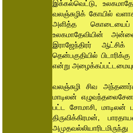
இக்கல்வெட்டு, உலகமாத
வலஞ்சுழிக் கோயில் வளாகத
அளித்த கொடையைப் ப
உலகமாதேவியின் அன்னைய
இராஜேந்திரர் ஆட்சிக
தென்பகுதியில் பிடாரிக்கு
என்று அழைக்கப்பட்டமையு
வலஞ்சுழி சிவ அந்தணர
மாடிலன் எழுவந்தலைசேனன
பட்ட சோமாசி, மாடிலன் 
திருவிக்கிரமன், பார
அமுதவல்லியாரிடமிருந்து