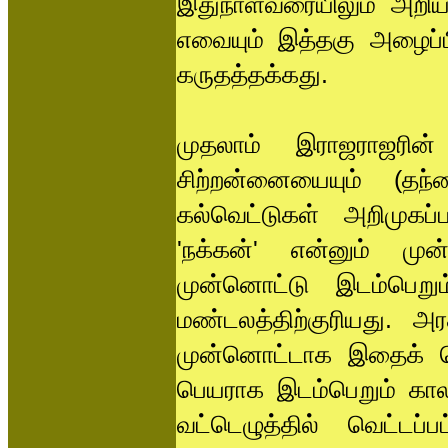
இதுநாள்வரையிலும் அறியப்
எவையும் இத்தகு அழைப்ப
கருதத்தக்கது.
முதலாம் இராஜராஜரின்
சிற்றன்னையையும் (தந
கல்வெட்டுகள் அறிமுகப்
'நக்கன்' என்னும் மு
முன்னொட்டு இடம்பெறும்
மண்டலத்திற்குரியது. 
முன்னொட்டாக இதைக் க
பெயராக இடம்பெறும் காலத
வட்டெழுத்தில் வெட்டப்