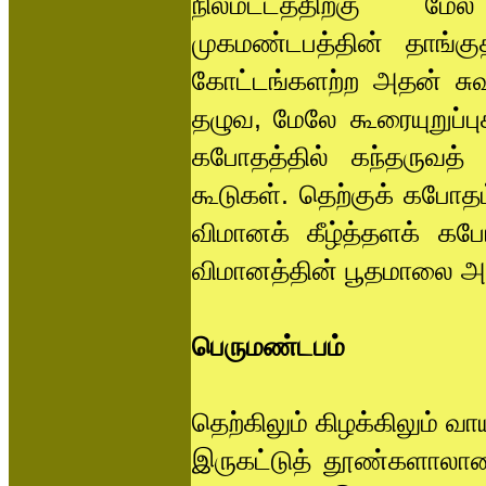
நிலமட்டத்திற்கு மேல
முகமண்டபத்தின் தாங்கு
கோட்டங்களற்ற அதன் சு
தழுவ, மேலே கூரையுறுப்
கபோதத்தில் கந்தருவத் 
கூடுகள். தெற்குக் கபோ
விமானக் கீழ்த்தளக் கப
விமானத்தின் பூதமாலை அள
பெருமண்டபம்
தெற்கிலும் கிழக்கிலும் வ
இருகட்டுத் தூண்களாலான க