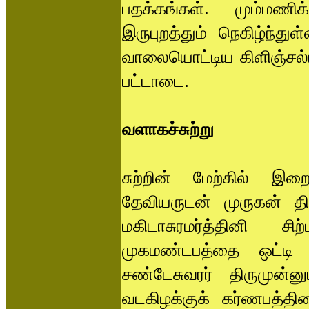
பதக்கங்கள். மும்மணி
இருபுறத்தும் நெகிழ்ந்த
வாலையொட்டிய கிளிஞ்சல்மா
பட்டாடை.
வளாகச்சுற்று
சுற்றின் மேற்கில் இற
தேவியருடன் முருகன் த
மகிடாசுரமர்த்தினி சி
முகமண்டபத்தை ஒட்டி 
சண்டேசுவரர் திருமுன்ன
வடகிழக்குக் கர்ணபத்திய