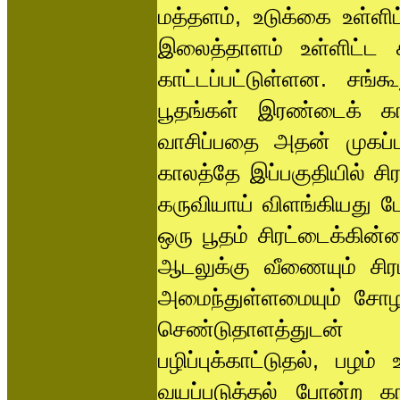
மத்தளம், உடுக்கை உள்ள
இலைத்தாளம் உள்ளிட்ட 
காட்டப்பட்டுள்ளன. சங்
பூதங்கள் இரண்டைக் கா
வாசிப்பதை அதன் முகப்பா
காலத்தே இப்பகுதியில் சி
கருவியாய் விளங்கியது 
ஒரு பூதம் சிரட்டைக்கின
ஆடலுக்கு வீணையும் சிர
அமைந்துள்ளமையும் சோழர
செண்டுதாளத்துடன் 
பழிப்புக்காட்டுதல், பழ
வயப்படுத்தல் போன்ற கா