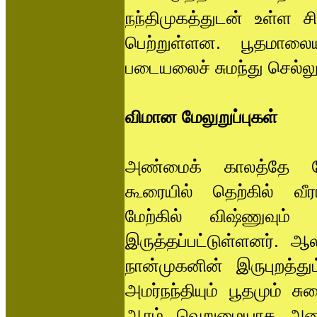
நந்திமுகத்துடன் உள்ள 
பெற்றுள்ளன. பூதமால
படையலைச் சுமந்து செல்லு
விமான மேலுறுப்புகள்
அண்மைக் காலத்தே கோட
கூரையில் தெற்கில் வீ
மேற்கில் விஷ்ணுவும்
இருத்தப்பட்டுள்ளனர். 
நான்முகனின் இருபுறத்த
அமர்நந்தியும் பூதமும் ச
ஆரம் வெறுமையாக அமை