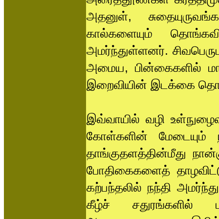
அதனுள், சுதையுருவங்
கால்களையும் தொங்கவி
அமர்ந்துள்ளனர். சிவபெரும
அமைய, பின்கைகளில் மான
இறைவியின் இடக்கை தொ
இவ்வாயில் வழி உள்நுழைவ
கோள்களின் மேடையும் நந
தாங்குதளத்தின்மீது நான்
போதிகைகளைத் தாழவிட்டு
கற்பந்தலில் நந்தி அமர்ந
கீழ்ச் சதுரங்களில் ப