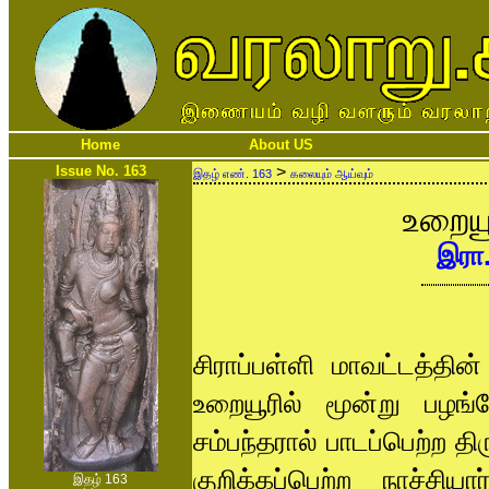
Home
About US
Issue No. 163
>
இதழ் எண். 163
கலையும் ஆய்வும்
உறையூ
இரா
சிராப்பள்ளி மாவட்டத்தின
உறையூரில் மூன்று பழங்
சம்பந்தரால் பாடப்பெற்ற தி
குறிக்கப்பெற்ற நாச்ச
இதழ் 163