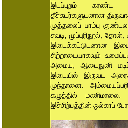
இடப்புறம் கரண்ட அம
தீச்சுடர்களுடனான திருவா
முத்தலைப் பாம்பு குண்ட
சவடி, முப்புரிநூல், தோ
இடைக்கட்டுடனான இ
சிற்றாடையாகவும் உமைப்ப
அமைய, ஆடைநுனி மடிப்ப
இடையில் இருவட அரைக்கச்
முந்தானை. அம்மையப்பரின
கழுத்தில் மணிமாலை. ம
இச்சிற்பத்தின் ஒல்காப் ப