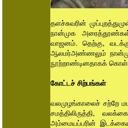
தளச்சுவரின் முப்புறத்து
நான்முக அரைத்தூண்கள
வாஜனம். தெற்கு, வடக்க
ஆலமர்அண்ணலும் நான்முக
நூற்றாண்டினதாகக் கொள்ள
கோட்டச் சிற்பங்கள்
வலமுழங்காலைச் சற்றே மட
சமத்திலிருத்தி, வலக்
அம்மையப்பரின் இடக்கையி