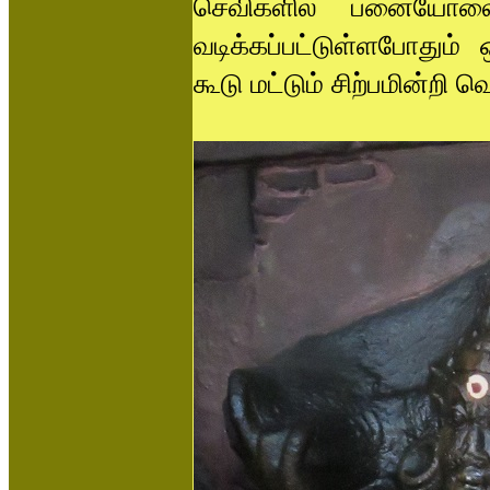
செவிகளில் பனையோலை
வடிக்கப்பட்டுள்ளபோதும்
கூடு மட்டும் சிற்பமின்றி