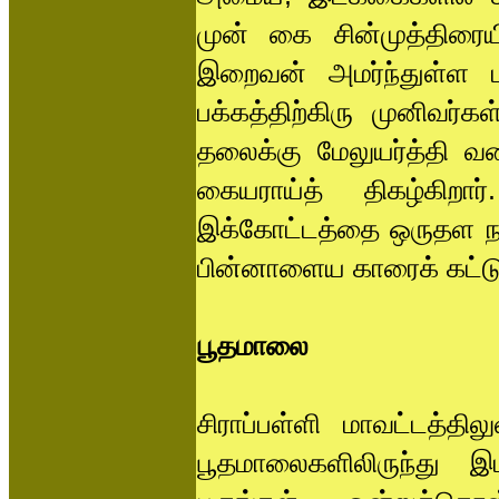
முன் கை சின்முத்திரைய
இறைவன் அமர்ந்துள்ள பா
பக்கத்திற்கிரு முனிவர்
தலைக்கு மேலுயர்த்தி வ
கையராய்த் திகழ்கிறா
இக்கோட்டத்தை ஒருதள நாக
பின்னாளைய காரைக் கட்ட
பூதமாலை
சிராப்பள்ளி மாவட்டத்த
பூதமாலைகளிலிருந்து இடப