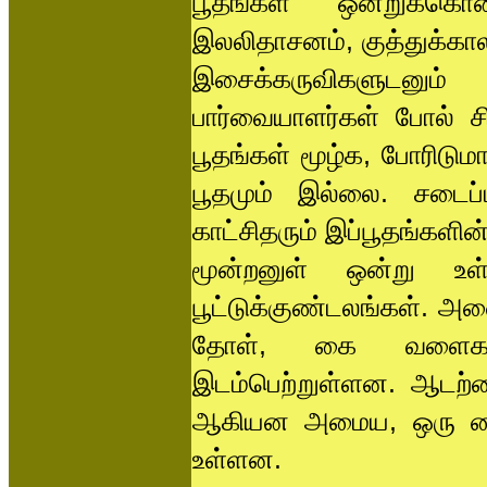
பூதங்கள் ஒன்றுக்கொ
இலலிதாசனம், குத்துக்கா
இசைக்கருவிகளுடனும
பார்வையாளர்கள் போல் சி
பூதங்கள் மூழ்க, போரிட
பூதமும் இல்லை. சடைப்பா
காட்சிதரும் இப்பூதங்களி
மூன்றனுள் ஒன்று உ
பூட்டுக்குண்டலங்கள். அனை
தோள், கை வளைகள் 
இடம்பெற்றுள்ளன. ஆடற்க
ஆகியன அமைய, ஒரு கை ம
உள்ளன.