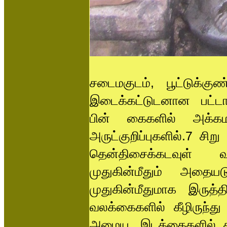
சடைமகுடம், பூட்டுக்க
இடைக்கட்டுடனான பட்டா
பின் கைகளில் அக்கம
அருட்குறிப்புகளில்.7 சி
தென்திசைக்கடவுள் வல
முதுகின்மீதும் அதையடு
முதுகின்மீதுமாக இருத
வலக்கைகளில் கீழிருந்த
அமைய, இடக்கைகளில் சுவ