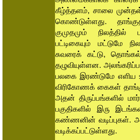
கீழ்த்தளம், சாலை முன்த
கொண்டுள்ளது. தாங்கு
குமுதமும் நிலத்தில் ப
பட்டிகையும் மட்டுமே ந
சுவரைக் கட்டு, தொங்கல
தழுவியுள்ளன. அலங்கரிப்ப
பலகை இரண்டுமே எளிய உ
விரிகோணக் கைகள் தாங்கும
அதன் திருப்பங்களில் மா
பகுதிகளில் இரு இடங்களி
கண்ணனின் வடிப்புகள். அவ
வடிக்கப்பட்டுள்ளது.