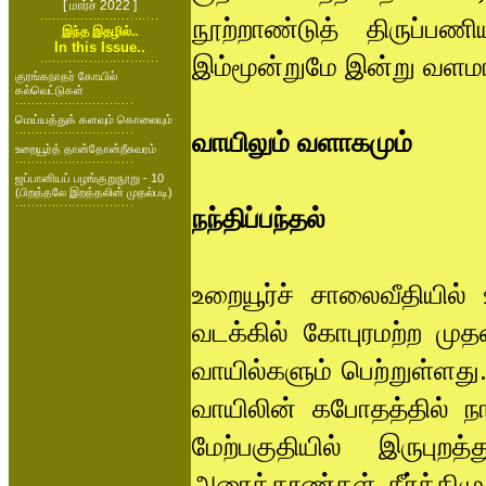
[ மார்ச் 2022 ]
நூற்றாண்டுத் திருப்ப
இந்த இதழில்..
In this Issue..
இம்மூன்றுமே இன்று வளமா
குரங்கநாதர் கோயில்
கல்வெட்டுகள்
மெய்யத்துக் களவும் கொலையும்
வாயிலும் வளாகமும்
உறையூர்த் தான்தோன்றீசுவரம்
ஜப்பானியப் பழங்குறுநூறு - 10
(பிறத்தலே இறத்தலின் முதல்படி)
நந்திப்பந்தல்
உறையூர்ச் சாலைவீதியில் 
வடக்கில் கோபுரமற்ற மு
வாயில்களும் பெற்றுள்ளத
வாயிலின் கபோதத்தில் ந
மேற்பகுதியில் இருபு
அரைத்தூண்கள் கீர்த்திம