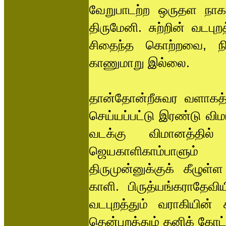
வேறுபாடற்ற ஒருதள நா
திருமேனி. சுற்றின் வடப
சிதைந்த கொற்றவை, நின
காணுமாறு இல்லை.
தான்தோன்றீசுவர வளாகத்
செய்யப்பட்டு இரண்டு வி
வடக்கு விமானத்தில் 
ஜெயகாளிகாம்பாளும் 
திருமுன்னுக்குக் கீழு
காளி. பிருத்யங்கராதேவி
வடபுறத்தும் வராகியின்
தென்புறத்தும் தனிக் கோ