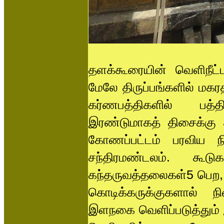
தளக்கூரையின் வெளிநீ
மேலே திருப்பங்களில் மக
கர்ணபத்திகளில் பத்த
இரண்டுமாகத் திசைக்கு
கோணப்பட்டம் பரவிய நி
சந்திரமண்டலம். க
கந்தருவத்தலைகள்5 பெற, வ
கொடிக்கருக்குகளால் 
இளநகை வெளிப்படுத்தும் இ