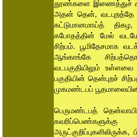
தூண்களை இணைத்துச் சுவர
அதன் தென், வடபுறத்தே 
கட்டுமானமாய்த் திக
கபோதத்தின் மேல் வடமேற
சிற்பம். பூமிதேசமாக வட
ஆங்காங்கே சிற்பத்தொ
வடபகுதியிலும் உள்ளவை
பகுதியின் தென்புறச் சிற
முகமண்டபப் பூதமாலையினி
பெருமண்டபத் தென்வாயில
கவரிப்பெண்களுக்க
அருட்குறிப்புகளிலிருக்