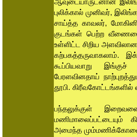
ஆவுடையாருடனான இலிங்கத
புலிக்கால் முனிவர், இலிங்க
சாய்த்த காவலர், மோகின
குடங்கள் பெற்ற வீணைய
உள்ளிட்ட சிறிய அளவிலான ச
கற்பகத்தருவாகலாம். 
கூப்பியவாறு இங்குச் 
பேரளவினதாய் நாற்புறத்து
தூபி. கிரீவகோட்டங்களில
பந்தலுக்குள் இறைவனை
மணிமாலைப்பட்டையும் 
அமைந்த மும்மணிக்கோவையு