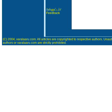
/
பின்னூட்டம்
Feedback
(C) 2004, varalaaru.com. All articles are copyrighted to respective authors. Unaut
authors or varalaaru.com are strictly prohibited.