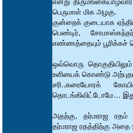
என்று திருமங்கையாழ்வா
பெருமாள் மிக அழகு.
குன்றைக் குடையாக ஏந்த
பெண்டிர், சோமாஸ்கந
எண்ணத்தையும் பூரிக்கச்
ஒவ்வொரு தொகுதியிலும்
உளியைக் கொண்டு அற்புதங்க
சரி..கரையோரக் கோயி
தொடங்கிவிட்டோமே… இது 
அதற்கு, தர்மராஜ ரதம் 
தர்மராஜ ரதத்திற்கு அதை