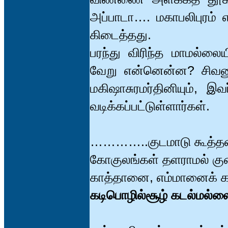
அப்பாடா…. மகாபலிபுரம் 
கிடைத்தது.
பரந்து விரிந்த மாமல்லை
வேறு என்னென்ன? சிவனும்
மகிஷாசுரமர்தினியும், 
வடிக்கப்பட்டுள்ளார்கள்.
…………..குடமாடு கூத்த
கோகுலங்கள் தளராமல் குன
காத்தானை, எம்மானைக்
கடிபொழில்சூழ் கடல்மல்ல