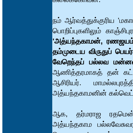
நம் ஆர்வத்துக்குரிய 'மக
பொறிப்புகளிலும் காஞ்சிபு
'அத்யந்தகாமன், ரணஜயம்
தம்முடைய விருதுப் பெ
வேறெந்தப் பல்லவ மன்னர
ஆணித்தரமாகத் தன் கட்ட
ஆசிரியர். மாமல்லபுரத
அத்யந்தகாமனின் கல்வெட்
ஆக, தர்மராஜ ரதமென்ற
அத்யந்தகாம பல்லவேசுவர