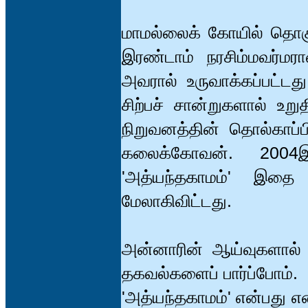
மாமல்லைக் கோயில் தொகுத
இரண்டாம் நரசிம்மவர்மர
அவரால் உருவாக்கப்பட்டத
சிற்பச் சான்றுகளால் உறு
நிறுவனத்தின் தொல்காப்பி
கலைக்கோவன். 2004
'அத்யந்தகாமம்' இதை
மேலாகிவிட்டது.
அன்னாரின் ஆய்வுகளால் ந
தகவல்களைப் பார்ப்போம்.
'அத்யந்தகாமம்' என்பது 