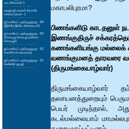
மாடக்கோயில்-1
மகாபலிபுரமா?
வலஞ்சுழி வாணர் கோயில்
கல்வெட்டுகள் -1
ஜப்பானியப் பழங்குறுநூறு - 54
பிணங்களிடு காடதனுள் ந
(இன்றே இனிய நினைவுடன்)
ஜப்பானியப் பழங்குறுநூறு - 53
இணங்குதிருச் சக்கரத்தெம்
(கொடிது கொடிது தனிமை
கொடிது!)
கணங்களியங்கு மல்லைக்
ஜப்பானியப் பழங்குறுநூறு - 52
(வாள்போல் வைகறை)
வணங்குமனத் தாரவரை வ
ஜப்பானியப் பழங்குறுநூறு - 51
(வலிவிடு தூது)
(திருமங்கையாழ்வார்)
திருமங்கையாழ்வார் 
தலசயனத்துறையும் பெருமாளை
பெயர் முடிந்தால், அத
கடல்மல்லையாம் மாமல்லப
துறைமுகப்பட்டினம்.