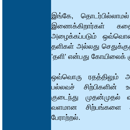
இங்கே, தொடர்பில்லாமல
இணைக்கிறார்கள் கதை
அழைக்கப்படும் ஒவ்வொ
தளிகள் அல்லது செதுக்குத
'தளி' என்பது கோயிலைக் க
ஒவ்வொரு ரதத்திலும் அ
பல்லவச் சிற்பிகளின் 
குடைந்து முதன்முதல் 
வளமான சிற்பங்களை அம
பேராற்றல்.