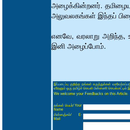
அழைக்கின்றனர். தமிழைய
அலுவலகங்கள் இந்தப் பிழ
எனவே, வரலாறு அறிந்த, 
இனி அழைப்போம்.
இப்படைப்பு குறித்த தங்கள் கருத்துக்கள் வரவேற்கப்
ஏதேனும் ஒரு தமிழ்ச் செயலி பின்னணி செயல்பாட்டில் 
We welcome your Feedbacks on this Article.
/ Your
தங்கள் பெயர்
Name
/ E-
மின்னஞ்சல்
Mail