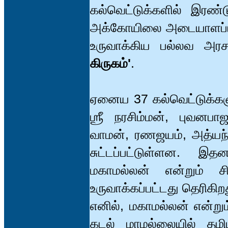
கல்வெட்டுக்களில் இரண்ட
அக்கோயிலை அடையாளப்படு
உருவாக்கிய பல்லவ அர
கிருகம்'
.
ஏனைய 37 கல்வெட்டுக்கள
ஶ்ரீ நரசிம்மன், புவனப
வாமன், ரணஜயம், அத்யந்த
சுட்டப்பட்டுள்ளன. இ
மகாமல்லன் என்றும் ச
உருவாக்கப்பட்டது தெரிகிற
எனில், மகாமல்லன் என்று
கடல் மாமல்லையில் தம