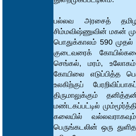
பல்லவ அரசைத் தமிழ
சிம்மவிஷ்ணுவின் மகன் ம
பொதுக்காலம் 590 முதல்
குடைவரைக் கோயில்களை
செங்கல், மரம், உலோகம்
கோயிலை எடுப்பித்த பெர
உலகிற்குப் பேரறிவிப்பாக
திருமாலுக்கும் தனித்
மண்டகப்பட்டில் மும்மூர்
கலையில் வல்லவராகவும
பெருங்கடலின் ஒரு துளித