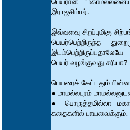
பெயரான 'மகாமல்லனையும்
இராஜசிம்மர்.
இவ்வளவு சிறப்புமிகு சிற
பெயர்பெற்றிருந்த துறைம
இடம்பெற்றிருப்பதாலேய
பெயர் வழங்குவது சரியா?
பெயரைக் கேட்டதும் பின
● மாமல்லபுரம் மாமல்லனுட
● பொருத்தமில்லா மகா
கதைகளில் பாயவைக்கும்.