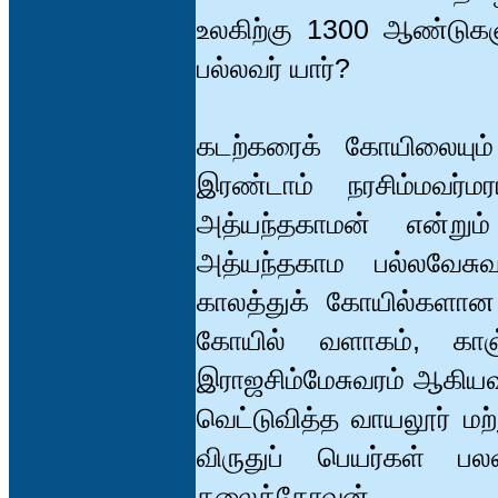
உலகிற்கு 1300 ஆண்டுகள
பல்லவர் யார்?
கடற்கரைக் கோயிலையும்
இரண்டாம் நரசிம்மவர்ம
அத்யந்தகாமன் என்றும
அத்யந்தகாம பல்லவேசுவர
காலத்துக் கோயில்களான
கோயில் வளாகம், காஞ்
இராஜசிம்மேசுவரம் ஆகியவ
வெட்டுவித்த வாயலூர் மற்ற
விருதுப் பெயர்கள் பல
கலைக்கோவன்.