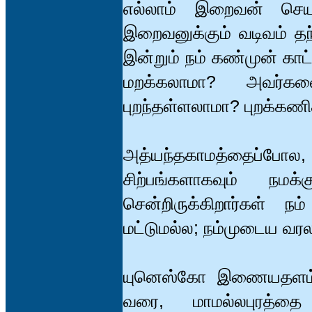
எல்லாம் இறைவன் செய
இறைவனுக்கும் வடிவம் தந
இன்றும் நம் கண்முன் காட
மறக்கலாமா? அவர்கள
புறந்தள்ளலாமா? புறக்கண
அத்யந்தகாமத்தைப்போல, 
சிற்பங்களாகவும் ந
சென்றிருக்கிறார்கள்
மட்டுமல்ல; நம்முடைய வர
யுனெஸ்கோ இணையதளம் முத
வரை, மாமல்லபுரத்தை