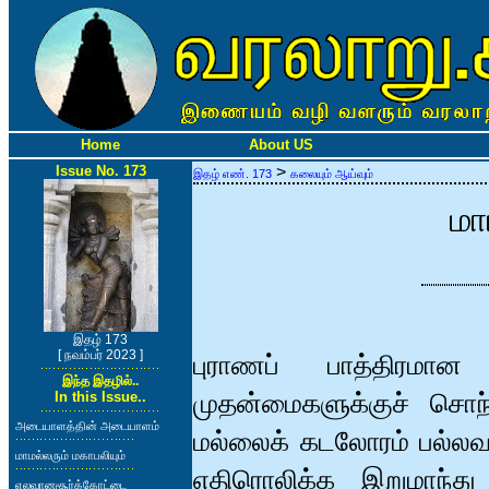
Home
About US
Issue No. 173
>
இதழ் எண். 173
கலையும் ஆய்வும்
மா
இதழ் 173
[ நவம்பர் 2023 ]
புராணப் பாத்திரமான
இந்த இதழில்..
முதன்மைகளுக்குச் சொந்
In this Issue..
அடையாளத்தின் அடையாளம்
மல்லைக் கடலோரம் பல்ல
மாமல்லரும் மகாபலியும்
எதிரொலிக்க இறுமாந்து 
எலவானசூர்க்கோட்டை