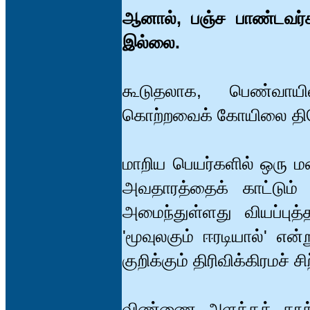
ஆனால், பஞ்ச பாண்டவர்கள
இல்லை.
கூடுதலாக, பெண்வாயில்
கொற்றவைக் கோயிலை திரெ
மாறிய பெயர்களில் ஒரு ம
அவதாரத்தைக் காட்டும்
அமைந்துள்ளது வியப்புத்
'மூவுலகும் ஈரடியால்' எ
குறிக்கும் திரிவிக்கிரமச் சிற
விண்ணை அளக்கத் தூக்கி