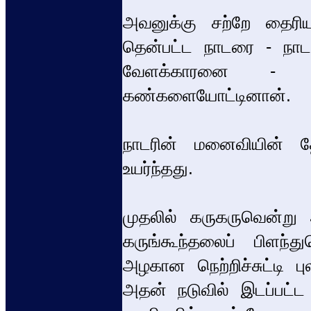
அவனுக்கு சற்றே தைரியம்
தென்பட்ட நாடரை - ந
வேளக்காரனை - சடுத
கண்களையோட்டினான்.
நாடரின் மனைவியின் த
உயர்ந்தது.
முதலில் கருகருவென்று அ
கருங்கூந்தலைப் பிளந்
அழகான நெற்றிச்சுட்டி புல
அதன் நடுவில் இடப்பட்ட க