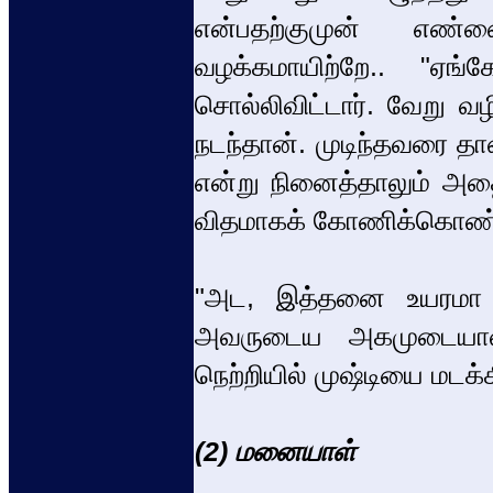
என்பதற்குமுன் எண்
வழக்கமாயிற்றே.. "ஏ
சொல்லிவிட்டார். வேறு வ
நடந்தான். முடிந்தவரை தா
என்று நினைத்தாலும் அத
விதமாகக் கோணிக்கொண்டு
"அட, இத்தனை உயரமா வளர
அவருடைய அகமுடையாள்
நெற்றியில் முஷ்டியை மடக்க
(2) மனையாள்