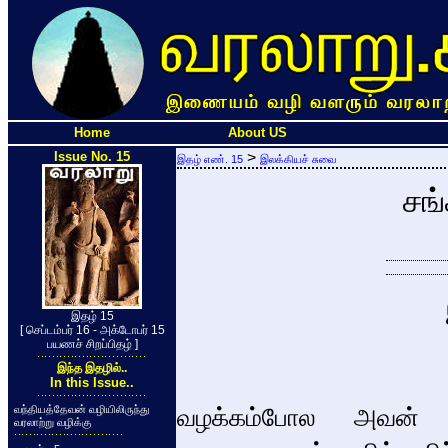
Home
About US
Issue No. 15
>
இதழ் எண். 15
இலக்கியச் சுவை
சங்
இதழ் 15
[ செப்டம்பர் 16 - அக்டோபர் 15
பயணச் சிறப்பிதழ் ]
இந்த இதழில்..
In this Issue..
வந்தியத்தேவன் வழியிலிருந்து
வழக்கம்போல அவன் ஆற
வரலாற்று வழிக்கு