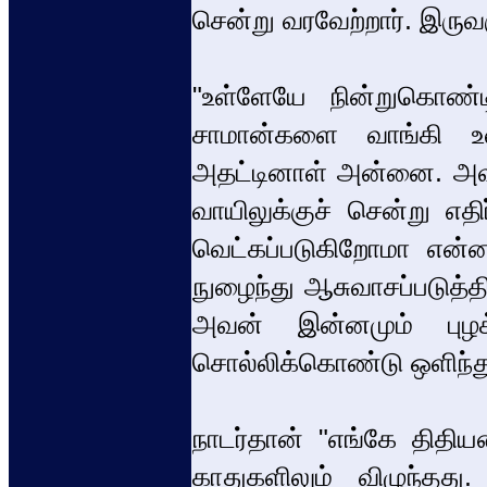
சென்று வரவேற்றார். இருவரு
"உள்ளேயே நின்றுகொண்டி
சாமான்களை வாங்கி உ
அதட்டினாள் அன்னை. அவ
வாயிலுக்குச் சென்று எத
வெட்கப்படுகிறோமா என்ன
நுழைந்து ஆசுவாசப்படுத்
அவன் இன்னமும் புழக
சொல்லிக்கொண்டு ஒளிந்த
நாடர்தான் "எங்கே திதி
காதுகளிலும் விழுந்தத