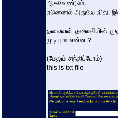
ஆகவேண்டும்.
ஏனெனில் அதுவே விதி.
தலைவன் தலைவியின் முத
முடியுமா என்ன ?
(மேலும் சிந்திப்போம்)
this is txt file
இப்படைப்பு குறித்த தங்கள் கருத்துக்கள் வரவேற்கப்
ஏதேனும் ஒரு தமிழ்ச் செயலி பின்னணி செயல்பாட்டில் 
We welcome your Feedbacks on this Article.
/ Your
தங்கள் பெயர்
Name