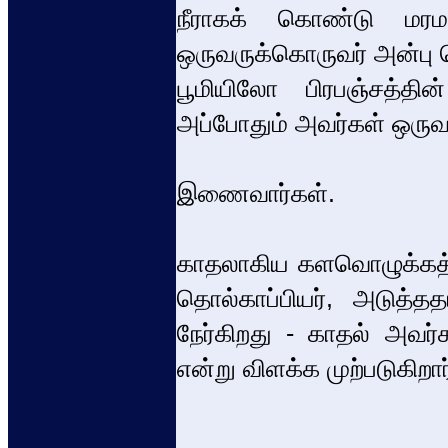
நீராகக் கொண்டு மரம
ஒருவருக்கொருவர் அன்பு செ
பூமியிலோ பிரபஞ்சத்த
அப்போதும் அவர்கள் ஒரு
இணைவார்கள்.
காதலாகிய களவொழுக்கத்த
தொல்காப்பியர், அடுத
நேர்கிறது - காதல் அவர்
என்று விளக்க முற்படுகிறார