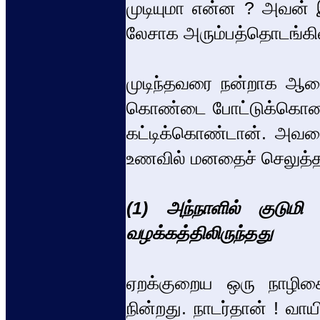
முடியுமா என்ன ? அவன் இ
லேசாக அரும்பத்தொடங்கிவ
முடிந்தவரை நன்றாக ஆடைய
கொண்டை போட்டுக்கொண்டான
கட்டிக்கொண்டான். அவளை
உணவில் மனதைச் செலுத்த
(1) அந்நாளில் குடு
வழக்கத்திலிருந்தது
ஏறக்குறைய ஒரு நாழிகை
நின்றது. நாடர்தான் ! வ