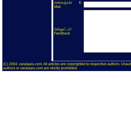
/ E-
மின்னஞ்சல்
Mail
/
பின்னூட்டம்
Feedback
(C) 2004, varalaaru.com. All articles are copyrighted to respective authors. Unaut
authors or varalaaru.com are strictly prohibited.