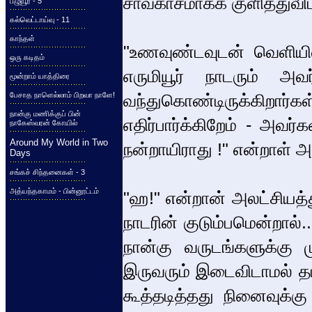
சாவகாசமாகக் குளித்துவிட்ட
பழுவூர் - 5
கல்வெட்டாய்வு - 11
காந்தள்
"உணவுண்டவுடன் வெளியில
ஒரு கடிதம்
எருமியூர் நாடரும் அவர
மூன்றாம் யாத்திரை
பேசாத நாளெல்லாம் பிறவா நாளே!
வந்துகொண்டிருக்கிறார
நான்கு மணிக்குப் பின்
எதிர்பார்க்கிறேம் - அவர
நாகேஸ்வரன் கோயில்
Around My World in Two
நன்றாயிராது !" என்றாள்
Days
சங்கச் சிந்தனைகள் - 3
அத்யந்தகாமம் - பின்னூட்டம்
"ஹ!" என்றான் அலட்சியத்து
நாடரின் குடும்பமென்றால்
நான்கு வருடங்களுக்கு மு
இருவரும் இடைவிடாமல் தட
கூத்தடித்தது நினைவுக்க