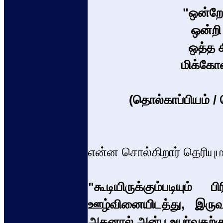
"ஒன்றே
ஒன்றி
ஒத்த க
மிக்கோ
(தொல்காப்பியம் /
என்ன சொல்கிறார் தெரியும
"கூடியிருக்கும்படியும் ப
ஊழ்வினையிடத்து, இருவர
அதனால் அன்பு உயர்வதற்