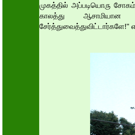
முகத்தில் அப்படியொரு சோகம் அ
காலத்து ஆசாமியான எ
சேர்த்துவைத்துவிட்டார்களே!" எ