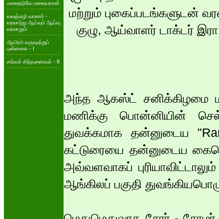
மலைநடுவே மலையரசன்
மற்றும் புகைப்படங்களுடன் வர
வலஞ்சுழி வாணர் -
வரலாற்று ஆய்வும் ஆய்வு
குழு, ஆய்வாளர் டாக்டர் இ
வரலாறும்
ஆயிரம் வருஷத்துப்
புன்னகை - I
சங்கச் சிந்தனைகள் - 8
அந்த ஆகஸ்ட் சனிக்கிழமை ம
மணிக்கு பொன்னியின் செ
துவக்கமாக தன்னுடைய "Rare
கட்டுரையை தன்னுடைய கையெழு
அவ்வளவாகப் புரியாவிட்டாலும்
ஆங்கிலப் பகுதி துவங்கியபொ
மெதுமெதுவாக சேரர் - சோழர் - 