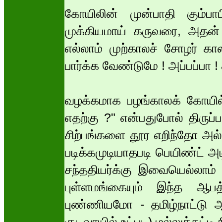
கோயிலின் முன்பாதி கும்பாப
முக்கியமாய் கருவரை, அதன் ம
எல்லாம் முற்காலச் சோழர் க
பார்க்க வேண்டுமே ! அப்பப்பா !
வழக்கமாக பழங்காலக் கோயில்க
எதற்கு ?" என்பதுபோல் திருப்ப
சிற்பங்களை தூர எறிந்தோ அல்
படிக்கமுடியாதபடி பெயிண்ட் அ
சந்ததியர்க்கு இவையெல்லாம் 
புள்ளமங்கையும் இந்த ஆபத்
புண்ணியமோ - தமிழ்நாட்டு ஆ
குடவாயில் உட்பட) மல்லுக்கட்டி