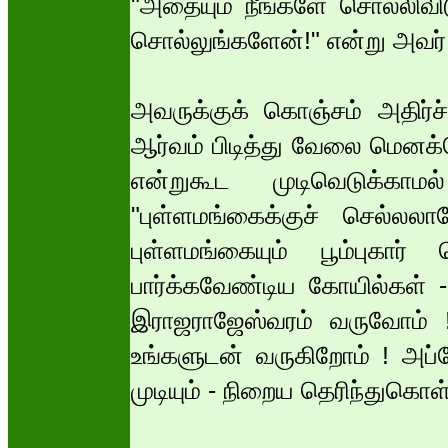
"அதையும் நீங்களே சொல்லிவிட
சொல்லுங்களேன்!" என்று அவர்
அவருக்குக் கொஞ்சம் அதிர்ச
ஆர்வம் பிடித்து வேலை மெனக்
என்றுகூட முடிவெடுக்காமல
"புள்ளமங்கைக்குச் செல்லல
புள்ளமங்கையும் பூம்புகார
பார்க்கவேண்டிய கோயில்கள் -
இராஜராஜேஸ்வரம் வருவோம் !
உங்களுடன் வருகிறோம் ! அப்
முடியும் - நிறைய தெரிந்துகொள்