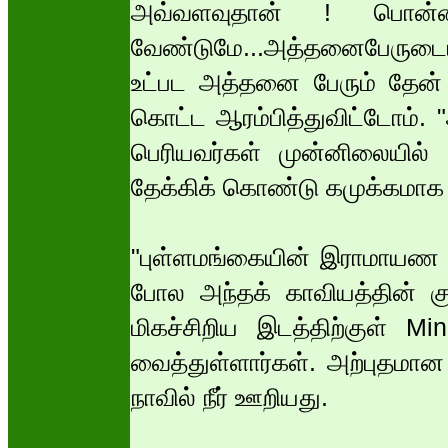
அவ்வளவுதான் ! பொன்னி
வேண்டுமே...அத்தனைபேருடைய ம
உட்பட அத்தனை பேரும் தேன் கு
கொட்ட ஆரம்பித்துவிட்டோம். "அ
பெரியவர்கள் முன்னிலையில
தேக்கிக் கொண்டு கமுக்கமாக உட
"புள்ளமங்கையின் இராமாயண சிற
போல அந்தக் காவியத்தின் குறி
மிகச்சிறிய இடத்திற்குள் M
வைத்துள்ளார்கள். அற்புதமான
நாவில் நீர் ஊறியது.