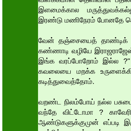
இளமைக்கால மருத்துவக்கல்
இரண்டு மணிநேரம் போனதே த
வேன் தஞ்சையைத் தாண்டிக் 
கண்ணாடி வழியே இராஜராஜேஸ்வ
இங்க வரப்போறோம் இல்ல ?"
கவலையை மறக்க உருளைக்கிழங
கடித்துவைத்தோம்.
வறண்ட நிலம்போய் நல்ல பசுமை
வந்தே விட்டோமா ? காவேரி
ஆண்டுகளுக்குமுன் எப்படி இர