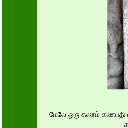
மேலே ஒரு கணம் கணபதி வா
க