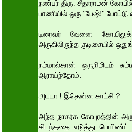
நண்பர் திரு. சீதாராமன் கோயில்
பாணியில் ஒரு "பேஷ்!" போட்டு
டிரைவர் வேனை கோயிலுக்கர
அருகிலிருந்த குடிசையில் ஒதுங
நம்மால்தான் ஒருநிமிடம் சு
ஆராய்ந்தோம்.
அடடா ! இதென்ன காட்சி ?
அந்த நாகரீக கோபுரத்தின் அர
கிடந்ததை எடுத்து பெயிண்ட் அ