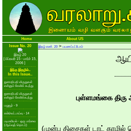
Home
About US
Issue No. 20
>
இதழ் எண். 20
பயணப்பட்டோம்
இதழ் 20
ஆயி
[ பிப்ரவரி 15 - மார்ச் 15,
2006 ]
இந்த இதழில்..
In this Issue..
ஜனாதிபதி விருதுகள்
என்னும் கேலிக் கூத்து
ஜனாதிபதி விருதுகள்
புள்ளமங்கை திரு
என்னும் கேலிக்கூத்து
பழுவூர் - 9
கல்வெட்டாய்வு - 14
படிமவியல் - ஒரு பார்வை
(ஆய்வுத் தொடர்)
(முன்பு திசைகள் டாட் காமில