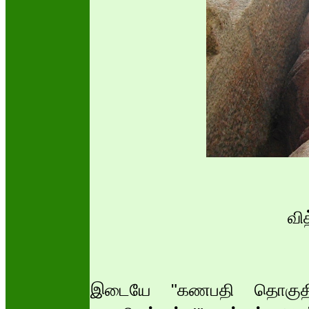
வி
இடையே "கணபதி தொகுதிக