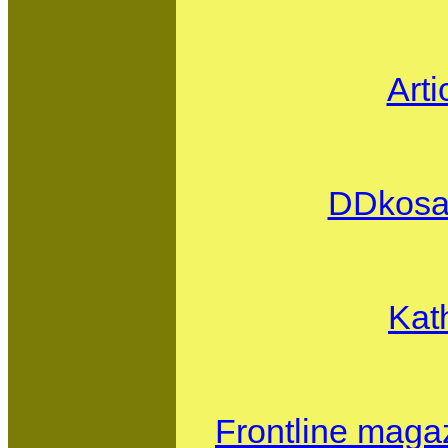
Art
DDkosa
Kat
Frontline magazi