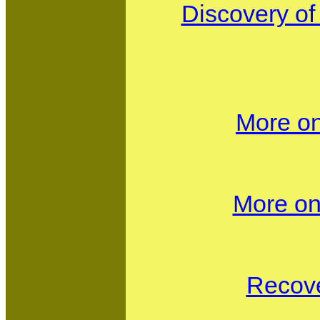
Discovery of 
More on
More on 
Recove