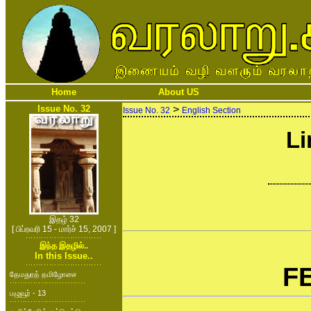
Home
About US
Issue No. 32
>
Issue No. 32
English Section
Li
இதழ் 32
[ பிப்ரவரி 15 - மார்ச் 15, 2007 ]
இந்த இதழில்..
In this Issue..
F
தேமதுரத் தமிழோசை
பழுவூர் - 13