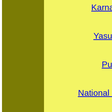
Karn
Yasu
Pu
National