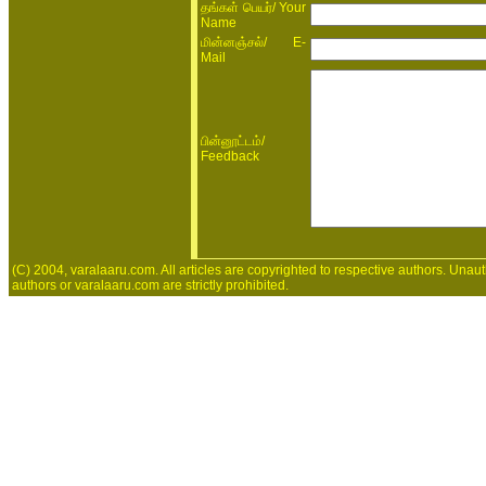
/ Your
தங்கள் பெயர்
Name
/ E-
மின்னஞ்சல்
Mail
/
பின்னூட்டம்
Feedback
(C) 2004, varalaaru.com. All articles are copyrighted to respective authors. Unaut
authors or varalaaru.com are strictly prohibited.