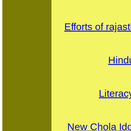
Efforts of raja
Hind
Literac
New Chola Ido