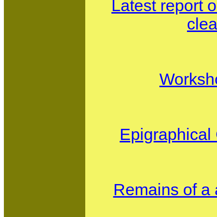
Latest report 
cle
Worksho
Epigraphica
Remains of a a