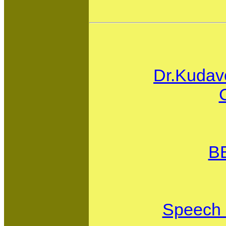
Dr.Kudav
BB
Speech 