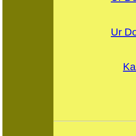
Ur D
Ka