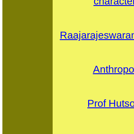
character
Raajarajeswaram
Anthropo
Prof Hutso