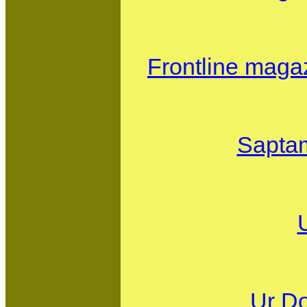
Frontline magazi
Saptam
Ur D