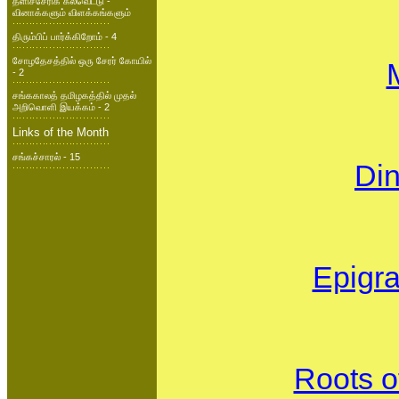
தளிச்சேரிக் கல்வெட்டு -
வினாக்களும் விளக்கங்களும்
திரும்பிப் பார்க்கிறோம் - 4
சோழதேசத்தில் ஒரு சேரர் கோயில்
- 2
சங்ககாலத் தமிழகத்தில் முதல்
அறிவொளி இயக்கம் - 2
Links of the Month
சங்கச்சாரல் - 15
Din
Epigra
Roots o