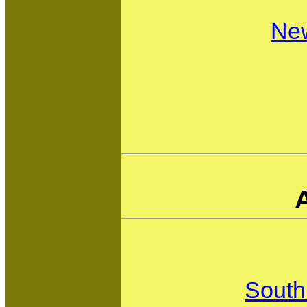
New
South 