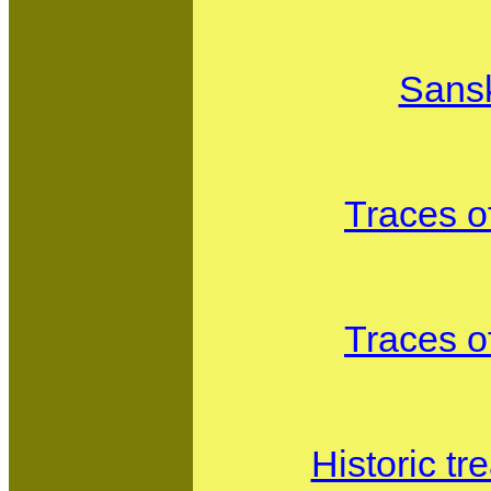
Sansk
Traces of
Traces of
Historic t