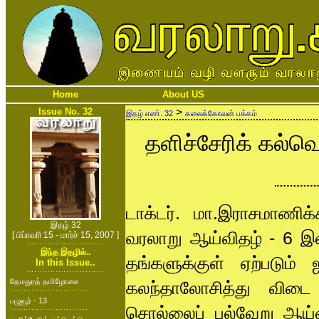
Home
About US
Issue No. 32
>
இதழ் எண். 32
கலைக்கோவன் பக்கம்
தளிச்சேரிக் கல்வ
டாக்டர். மா.இராசமாணிக
இதழ் 32
வரலாறு ஆய்விதழ் - 6 இ
[ பிப்ரவரி 15 - மார்ச் 15, 2007 ]
இந்த இதழில்..
தங்களுக்குள் ஏற்படும
In this Issue..
தேமதுரத் தமிழோசை
கலந்தாலோசித்து விடை 
பழுவூர் - 13
சொல்லைப் பல்வேறு ஆய்வ