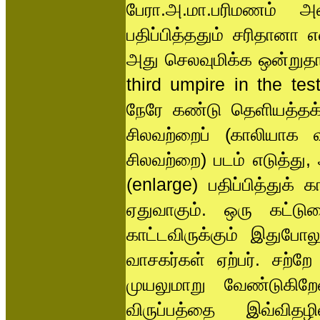
பேரா.அ.மா.பரிமணம் அவ
பதிப்பித்ததும் சரிதானா 
அது செலவுமிக்க ஒன்றுதான
third umpire in the tes
நேரே கண்டு தெளியத்தக்
சிலவற்றைப் (காலியாக வ
சிலவற்றை) படம் எடுத்து
(enlarge) பதிப்பித்துக்
ஏதுவாகும். ஒரு கட்டுரை
காட்டவிருக்கும் இதுபோ
வாசகர்கள் ஏற்பர். சற்ற
முயலுமாறு வேண்டுகிறேன்.
விருப்பத்தை இவ்வித