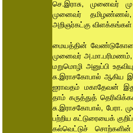
செ.இராசு, முனைவர் மு.
முனைவர் தமிழண்ணல்
அறிஞர்கட்கு விளக்கங்கள்
மையத்தின் வேண்டுகோளை 
முனைவர் அ.மா.பரிமணம், 
மறுமொழி அனுப்பி உதவிய
சு.இராசகோபால் ஆகிய இருவ
ஐராவதம் மகாதேவன் இத
தாம் கருத்துத் தெரிவிக்
சு.இராசகோபால், பேரா. முன
பற்றிய கட்டுரையைக் குறிப்
கல்வெட்டுச் சொற்களி