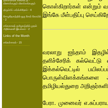
தளிச்சேரிக் கல்வெட்டு -
வினாக்களும் விளக்கங்களும்
கொள்கிறார்கள் என்றும் வ
திரும்பிப் பார்க்கிறோம் - 4
இங்கே மீள்பதிப்பு செய்கிற
சோழதேசத்தில் ஒரு சேரர் கோயில்
- 2
சங்ககாலத் தமிழகத்தில் முதல்
அறிவொளி இயக்கம் - 2
Links of the Month
சங்கச்சாரல் - 15
வரலாறு ஐந்தாம் இதழில
தளிச்சேரிக் கல்வெட்டு
இக்கல்வெட்டில் பயிலப
பொருள்விளக்கங்களை அற
தமிழியல்துறை அறிஞர்கள
பேரா. முனைவர் எ.சுப்பர