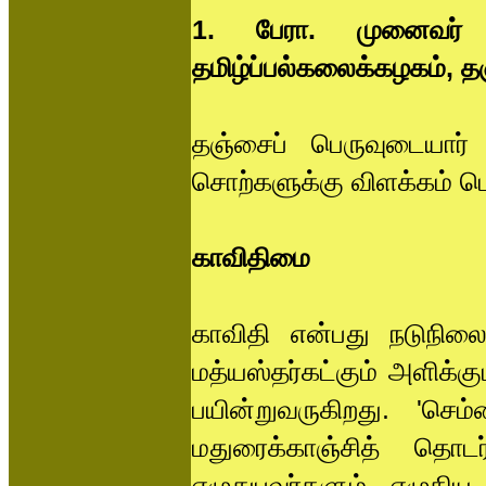
1. பேரா. முனைவர் ச
தமிழ்ப்பல்கலைக்கழகம், தஞ
தஞ்சைப் பெருவுடையார் 
சொற்களுக்கு விளக்கம் பெற
காவிதிமை
காவிதி என்பது நடுநிலைய
மத்யஸ்தர்கட்கும் அளிக்கு
பயின்றுவருகிறது. 'செ
மதுரைக்காஞ்சித் தொட
எழுதுபவர்களும், எழுதி