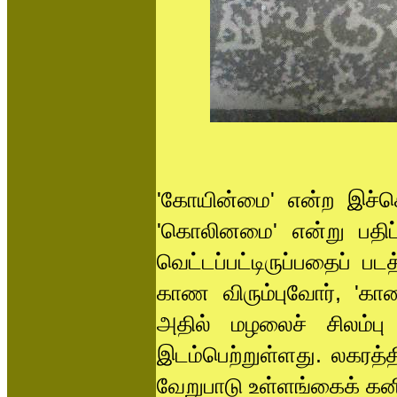
'கோயின்மை' என்ற இச்சொ
'கொலினமை' என்று பதிப்ப
வெட்டப்பட்டிருப்பதைப் பட
காண விரும்புவோர், 'காண
அதில் மழலைச் சிலம்ப
இடம்பெற்றுள்ளது. லகரத்தி
வேறுபாடு உள்ளங்கைக் கன