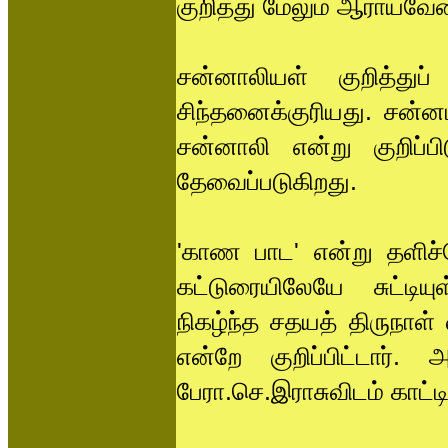
குறித்து மேலும் ஆராயவேண
சன்னாலியள் குறித்துப் 
சிந்தனைக்குரியது. சன்
சன்னாலி என்று குறிப்ப
தேவைப்படுகிறது.
'காண பாட' என்று தளிச்ச
கட்டுரையிலேயே சுட்டியு
நிகழ்ந்த சதயத் திருநாள்
என்றே குறிப்பிட்டார்.
பேரா.செ.இராசுவிடம் காட்