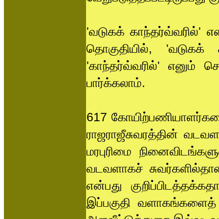
'வடுகக் காந்தர்வ்வரில்'
தொகுதியில், 'வடுகக் க
'காந்தர்வ்வரில்' எனும் 
பார்க்கலாம்.
617 கோயிற்பணியாளர்களைப்
ராஜராஜீசுவரத்தின் வடவள
மரபுரிமை நினைவிடங்களு
வடவளாகச் சுவர்களில்தான
என்பது குறிப்பிடத்தக்கத
இப்பகுதி வளாகங்களைத் த