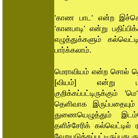
'காண பாட' என்ற இச்சொல
'கானபாடி' என்று பதிப்ப
எழுத்துக்களும் கல்வெட்ட
பார்க்கலாம்.
மெராவியம் என்ற சொல் தென
[வியம்] என்று பதிப்ப
குறிக்கப்பட்டிருக்கும் '
தெளிவாக இருப்பதையும் பு
துணையெழுத்தும் இடம்
தளிச்சேரிக் கல்வெட்டில
வேறுபடுத்தப்பட்டிருப்பது க