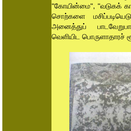
"கோயின்மை", "வடுகக் காந்
சொற்களை மசிப்படியெடுத
அனைத்துப் பாடவேறுபாட
வெளியிட பொருளாதாரச் ச