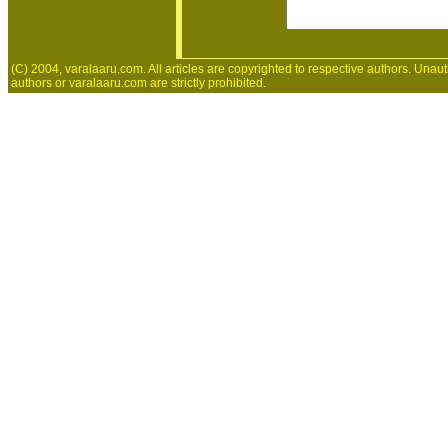
(C) 2004, varalaaru.com. All articles are copyrighted to respective authors. Unaut
authors or varalaaru.com are strictly prohibited.