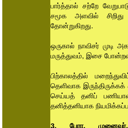
பார்த்தால் சற்றே வேறுப
சமூக அளவில் சிறிது
தோன்றுகிறது.
ஒருகால் நாவிசர் முடி அக
மருத்துவம், இசை போன்றவற
பிற்காலத்தில் மறைந்து
தெளிவாக இருந்திருக்கக்
செய்யத் தனிப் பணியாளர
தனித்தனியாக நியமிக்கப்ப
3. பேரா. முனைவர்.எ.