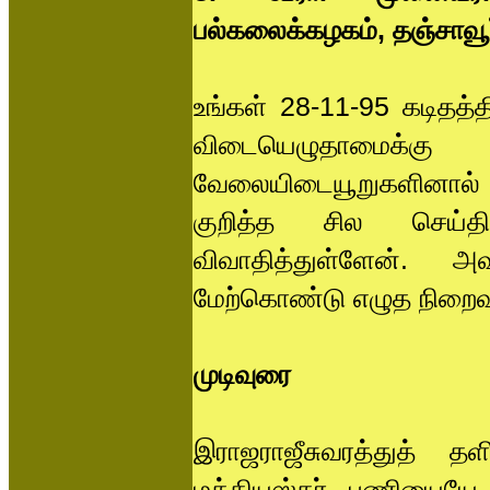
பல்கலைக்கழகம், தஞ்சாவூர
உங்கள் 28-11-95 கடிதத்த
விடையெழுதாமைக்
வேலையிடையூறுகளினால் உ
குறித்த சில செய்த
விவாதித்துள்ளேன். அவர
மேற்கொண்டு எழுத நிறைவ
முடிவுரை
இராஜராஜீசுவரத்துத் தளி
மத்தியஸ்தர் பணியையே 