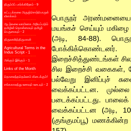
திரும்பிப் பார்க்கிறோம் - 9
கட்டடக்கலை அருஞ்சொற்பொருள்
பொருநர் அரண்மனையை அ
விளக்கம்
ஆடற்கலை வாயிலாக அறியப்படும்
மயங்கச் செய்யும் மகிழை 
தமிழின் தொன்மையும் தமிழர்
பெருமையும் - 2
(அடி, 84-88). பொர
திருவாலித்திருமகன்
போக்கிக்கொண்டனர
Agricultural Terms in the
Indus Script - 1
இறைச்சித்துண்டங்கள் சில,
அங்கும் இங்கும் - 1
சில இறைச்சி வகைகள், 
Links of the Month
தொலைந்ததெல்லாம் கிடைக்கும்!
பல்வேறு இனிப்புச் சு
சங்ககாலத்து உணவும் உடையும் - 2
வைக்கப்பட்டன. முல்ல
படைக்கப்பட்டது. பாலைக
வைக்கப்பட்டன (அடி, 10
(குங்குமப்பூ) மணக்கின்ற
157).