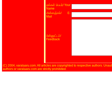
/ Your
தங்கள் பெயர்
Name
/ E-
மின்னஞ்சல்
Mail
/
பின்னூட்டம்
Feedback
(C) 2004, varalaaru.com. All articles are copyrighted to respective authors. Unaut
authors or varalaaru.com are strictly prohibited.