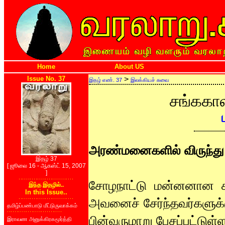
Home
About US
Issue No. 37
>
இதழ் எண். 37
இலக்கியச் சுவை
சங்ககால
அரண்மனைகளில் விருந்து
இதழ் 37
[ ஜூலை 16 - ஆகஸ்ட் 15, 2007
]
சோழநாட்டு மன்னனான கர
இந்த இதழில்..
In this Issue..
அவனைச் சேர்ந்தவர்களுக்
தமிழ்ப்பண்பாடு மீட்டுருவாக்கம்
பின்வருமாறு பேசப்பட்டுள்
இராவண அனுக்கிரகமூர்த்தி