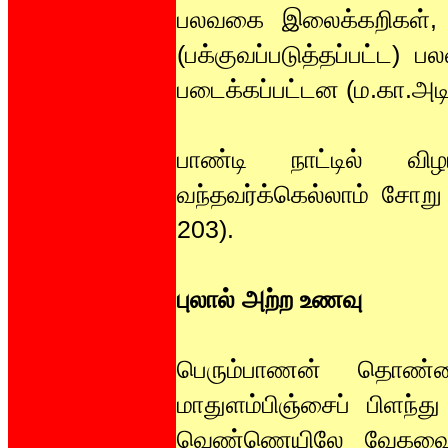
பலவகை இலைக்கறிகள், இ
(பக்குவப்படுத்தப்பட்ட)
படைக்கப்பட்டன (ம.கா.அடி
பாண்டி நாட்டில் வ
வந்தவர்க்கெல்லாம் சோறு
203).
புலால் அற்ற உணவு
பெரும்பாணன் தொண்டைந
மாதுளம்பிஞ்சைப் பிளந்து
வெண்ணெயிலே வேகவைத்