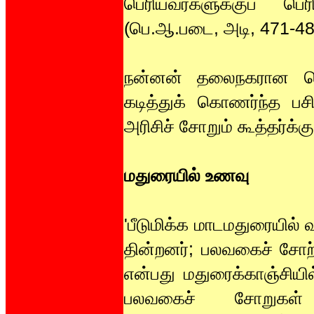
பெரியவர்களுக்குப் பெ
(பெ.ஆ.படை, அடி, 471-48
நன்னன் தலைநகரான செ
கடித்துக் கொணர்ந்த 
அரிசிச் சோறும் கூத்தர்க்
மதுரையில் உணவு
'பீடுமிக்க மாடமதுரையில
தின்றனர்; பலவகைச் சோற்
என்பது மதுரைக்காஞ்சியில
பலவகைச் சோறுகள் 