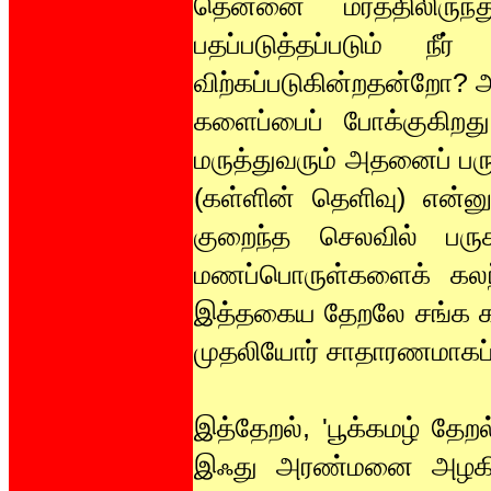
தென்னை மரத்திலிருந்து
பதப்படுத்தப்படும் நீர
விற்கப்படுகின்றதன்றோ? அந
களைப்பைப் போக்குகிறது;
மருத்துவரும் அதனைப் பருக
(கள்ளின் தெளிவு) என்ன
குறைந்த செலவில் பருக
மணப்பொருள்களைக் கலந்
இத்தகைய தேறலே சங்க காலப
முதலியோர் சாதாரணமாகப் ப
இத்தேறல், 'பூக்கமழ் தேறல்
இஃது அரண்மனை அழகிகளா