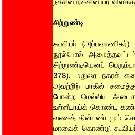
நச்சினார்க்கினியர் விளக்க
சிற்றுண்டி
கூவியர் (அப்பவாணிகர்)
நூல்போல் அமைத்தவட்டம
சிற்றுண்டியெனப் பெரும்ப
378). மதுரை நகரக் கடை
அவற்றிற் பாகில் சமை
போன்ற மெல்லிய அடைகள் 
உள்ளீடாய்க் கொண்ட கண்ட 
வகைத் தின்பண்டமும் செய
மாவைக் கொண்டு கூவியர்