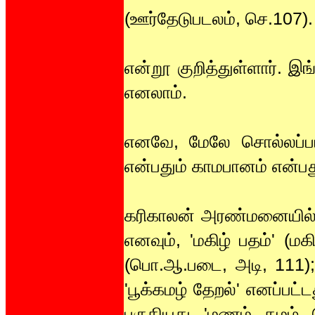
(ஊர்தேடுபடலம், செ.107).
என்றூ குறித்துள்ளார். இ
எனலாம்.
எனவே, மேலே சொல்லப்பட்
என்பதும் காமபானம் என்பத
கரிகாலன் அரண்மனையில் ப
எனவும், 'மகிழ் பதம்' (மக
(பொ.ஆ.படை, அடி, 111);
'பூக்கமழ் தேறல்' எனப்பட
பருகியது 'மணம் கமழ் 