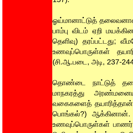
ஓய்மானாட்டுத் தலைவனான
பாம்பு விடம் ஏறி மயக்க
தெளிவு) தரப்பட்டது; வ
உணவுப்பொருள்கள் தயாரி
(சி.ஆ.படை, அடி, 237-244
தொண்டை நாட்டுத் தல
மாநகரத்து அரண்மனை
வகைகளைத் தயாரித்தான்;
பொங்கல்?) ஆக்கினான்
உணவுப்பொருள்கள் பாணர் 