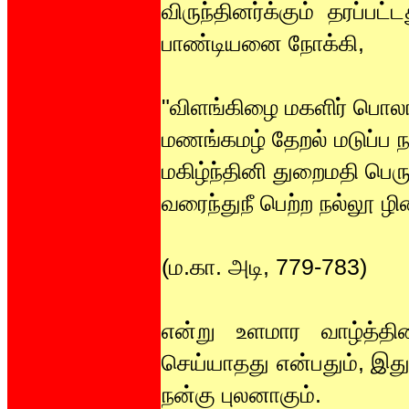
விருந்தினர்க்கும் தரப்பட
பாண்டியனை நோக்கி,
"விளங்கிழை மகளிர் பொலங
மணங்கமழ் தேறல் மடுப்ப ந
மகிழ்ந்தினி துறைமதி பெர
வரைந்துநீ பெற்ற நல்லூ ழ
(ம.கா. அடி, 779-783)
என்று உளமார வாழ்த்த
செய்யாதது என்பதும், இத
நன்கு புலனாகும்.