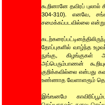
கூறினானே தவிரப் புலால் 
304-310). எனவே, சங்
சமைக்கப்படவில்லை என்று
கடற்கரைப்பட்டினத்திலிர
தோப்புகளில் வாழ்ந்த உழவர
நுங்கு, கிழங்குகள
அப்பெரும்பாணன் கூறி
குறிக்கவில்லை என்பது கவ
உண்ணாத வேளாளரூம் தொண்
இங்ஙனமே காவிரிப்பூ
செய்யாதவர்; களவு செய்