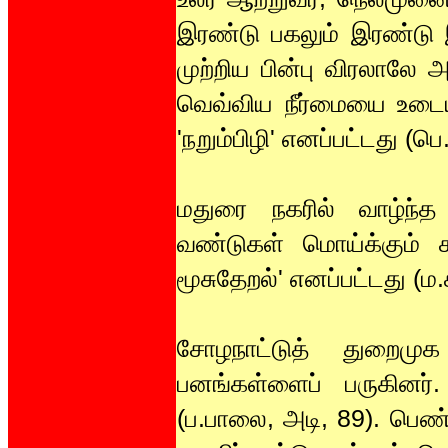
இரண்டு பகலும் இரண்டு இ
முற்றிய பின்பு விரலாலே அ
வெவ்விய நீர்மையை உடைய
'நறும்பிழி' எனப்பட்டது (
மதுரை நகரில் வாழ்ந்த
வண்டுகள் மொய்க்கும் க
மூசுதேறல்' எனப்பட்டது (ம.
சோழநாட்டுத் துறைமுக 
பனங்கள்ளைப் பருகினர்
(ப.பாலை, அடி, 89). பெண்