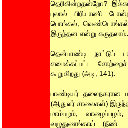
தெரிகின்றதன்றோ? இக்க
புலால் பிரியாணி போன்ற
பொங்கல், வெண்பொங்கல் 
இருந்தன என்று கருதலாம்
தென்பாண்டி நாட்டுப் ப
சமைக்கப்பட்ட சோற்றைச
கூறுகிறது (அடி, 141).
பாண்டியர் தலைநகரான ம
(ஆதுலர் சாலைகள்) இருந்த
மாம்பழம், வாழைப்பழம், 
வழுதுணங்காய் (நீண்ட க