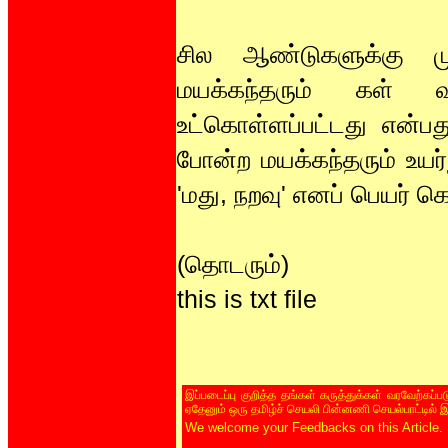
சில ஆண்டுகளுக்கு மு
மயக்கந்தரும் கள் வ
உட்கொள்ளப்பட்டது என்பது
போன்ற மயக்கந்தரும் உயர
'மது, நறவு' எனப் பெயர்
(தொடரும்)
this is txt file
இப்படைப்பு குறித்த தங்கள் கருத்துக்கள் வரவேற்கப்
ஏதேனும் ஒரு தமிழ்ச் செயலி பின்னணி செயல்பாட்டில் 
We welcome your Feedbacks on this Article.