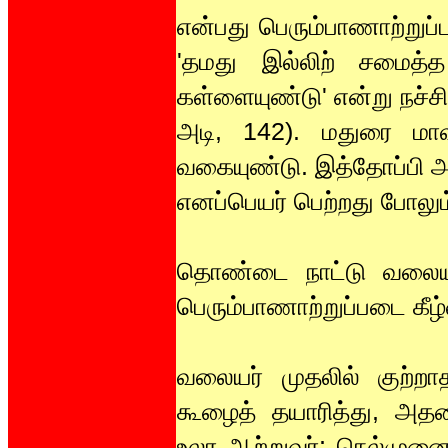
என்பது பெரும்பாணாற்றுப்
'தமது இல்லிற் சமைத்
கள்ளையுண்டு' என்று நச்ச
அடி, 142). மதுரை மாவ
வகையுண்டு. இத்தோப்பி அர
எனப்பெயர் பெற்றது போலும
தொண்டை நாட்டு வலையர
பெரும்பாணாற்றுப்படை கீழ்
வலையர் முதலில் குற்ற
கூழைத் தயாரித்து, அதனை
உலர ஆற்றுவர்; நெல்முன