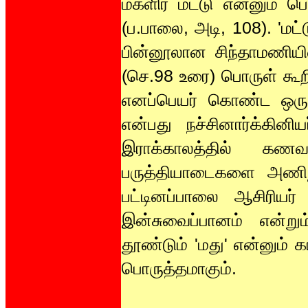
மகளிர் மட்டு என்னும் 
(ப.பாலை, அடி, 108). 'மட்
பின்னூலான சிந்தாமணியில்
(செ.98 உரை) பொருள் கூறி
எனப்பெயர் கொண்ட ஒருவக
என்பது நச்சினார்க்கின
இராக்காலத்தில் கணவ
பருத்தியாடைகளை அணிந்தன
பட்டினப்பாலை ஆசிரியர
இன்சுவைப்பானம் என்ற
தூண்டும் 'மது' என்னும
பொருத்தமாகும்.