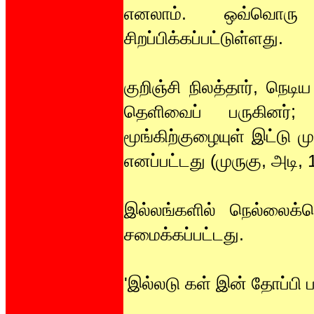
எனலாம். ஒவ்வொரு 
சிறப்பிக்கப்பட்டுள்ளது.
குறிஞ்சி நிலத்தார், நெட
தெளிவைப் பருகினர
மூங்கிற்குழையுள் இட்டு ம
எனப்பட்டது (முருகு, அடி, 
இல்லங்களில் நெல்லைக
சமைக்கப்பட்டது.
'இல்லடு கள் இன் தோப்பி ப