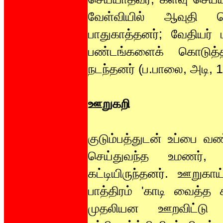
வேள்வியில் ஆவுதி கொ
பாதுகாத்தனர்; வேதியர்
பண்டங்களைக் கொடுத்தன
நடந்தனர் (ப.பாலை, அடி, 
ஊறுகறி
குடும்பத்துடன் உப்பை வ
செய்துவந்த உமணர், 
கட்டியிருந்தனர். ஊறுகாய
பாத்திரம் 'காடி வைத்த க
முதலியன ஊறவிட்டு வ