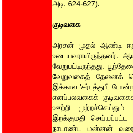
அடி, 624-627).
குடிவகை
அரசன் முதல் ஆண்டி ஈற
உடையவராயிருந்தனர். ஆய
வேறுபட்டிருந்தது. பூந்த
வேறுவகைத் தேனைக் கொ
இக்கால 'சர்பத்து'ப் போன
எனப்பலவகைக் குடிவகைகள
ஊற்றி முற்றச்செய்தும்
இறக்குமதி செய்யப்பட்ட 
நாடாண்ட மன்னன் வரையில