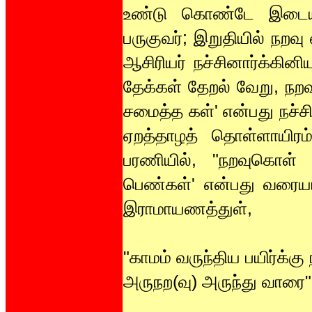
உண்டு கொண்டே இடையி
பருகுவர்; இறுதியில் நறவ
ஆசிரியர் நச்சினார்க்கின
தேக்கள் தேறல் வேறு, நறவ
சமைத்த கள்' என்பது நச்ச
ஏறத்தாழத் தொள்ளாயிரம்
பரணியில், "நறவுகொள் ம
பெண்கள்' என்பது வரையப்
இராமாயணத்துள்,
"காமம் வருந்திய பயிர்க்கு 
அருநற(வு) அருந்து வாரை"