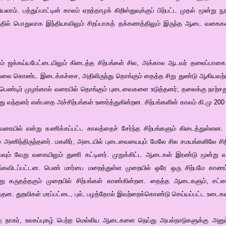
். பத்துப்பாட்டின் காலம் ஏறத்தாழக் கிறிஸ்துவுக்குப் பிற்பட்ட முதல் மூன்று ந
்தில் பொதுவாக இந்தியாவிலும் சிறப்பாகத் தக்கணத்திலும் இருந்த ஆடை வகைக
ும் ஜக்கய்யபேட்டையிலும் கிடைத்த சிற்பங்கள் சில, அக்கால ஆடவர் தலைப்பாக
ேலை கொண்ட இடைக்கச்சை, அதிலிருந்து தொங்கும் தைத்த சிறு துண்டு ஆகியவற்ற
ு. பெண்டிர் முழங்கால் வரையில் தொங்கும் புடைவைகளை உடுத்தனர்; தலைக்கு நா
து வந்தனர் என்பதை அச்சிற்பங்கள் உணர்த்துகின்றன. சிற்பங்களின் காலம் கி.மு 200 
 வரையில் என்று கணிக்கப்பட்ட காலத்தைச் சேர்ந்த சிற்பங்களும் கிடைத்துள்ளன.
் அணிந்திருந்தனர். மகளிர், அடையில் புடைவையையும் மேலே சில சமயங்களிலே சி
் வேறு வகையிலும் துணி கட்டினர். முறுக்கிட்ட ஆடைகள் இரண்டு மூன்று வரிச
்கவிடப்பட்டன. பெண் மார்பை மறைத்துள்ள முறையில் ஒரே ஒரு சிற்பமே காணப்பட
ு கருதத்தகும் முறையில் சிற்பங்கள் காண்கின்றன. தைத்த ஆடைகளும், சட்டை
்தன. துறவிகள் மரப்பட்டை, புல், பழத்தோல் இவற்றைக்கொண்டு செய்யப்பட்ட உடைகள
ந்த நாகர், உலகப்புகழ் பெற்ற மெல்லிய ஆடைகளை நெய்து அயல்நாடுகளுக்கு அனுப்