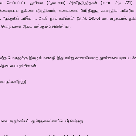
லவை செய்யப்பட்ட துகிலை (ஆடையை) அணிந்திருந்தான் (ம.கா. அடி 72
ொழிலையுடைய துகிலை உடுத்தினாள்; கணவனைப் பிரிந்திருந்த காலத்தில் மாசேறி
 "பூந்துகில் மரீஇய ... அவிர் நூல் கலிங்கம்" (நெடு. 145-6) என வருதலால், 
ு மற்றொரு வகை ஆடை என்பதும் தெரிகின்றன.
ி வந்த பொருநர்க்கு இழை போனவழி இது என்று காணவியலாத நுண்மையையுடைய வேலைப
ஆடையை) நல்கினான்.
 பூக்கனிந்(து)
மளவு அறுக்கப்பட்டது 'அறுவை' எனப்பெயர் பெற்றது.