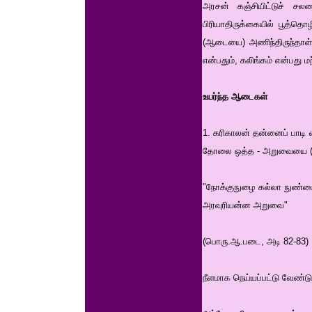
அரசன் கஞ்சியிட்டுச் ச
பிரியாதிருக்கையில் பூத்த
(ஆடையை) அணிந்திருந்தாள்.
என்பதும், கலிங்கம் என்பத
உயர்ந்த ஆடைகள்
1. கரிகாலன் தன்னைப் பாட
தோலை ஒத்த - அறுவையை (
"நோக்குநுழை கல்லா நுண்மைய
அரவுரியன்ன அறுவை"
(பொரு.ஆ.படை, அடி 82-83)
நீளமாக நெய்யப்பட்டு வேண்டு