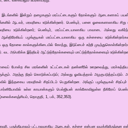
வே, உடை வகையிலும் உயரலாயிற்று.
இடங்களில் இன்றும் தழைகளும் மரப்பட்டைகளும் தோல்களும் ஆடைகளாகப் பயன்பட
ங்களில் ஆடவர், மரவுரியை உடுக்கின்றனர். பெண்டிர், பனை ஓலைகளாலாகிய சி
ரவுரியை உடுக்கின்றனர்; பெண்டிர், மரப்பட்டையாலாகிய பாவாடை அல்லது வகிர
திரேலியப் பழங்குடிகள் மரப்பட்டையாலாகிய ஒரு கச்சையை உடுக்கின்றார்கள். 
ஒரு தோலை கால்களுக்கிடையில் கோத்து, இடுப்பைச் சுற்றி முடிந்துகொள்கின்றார
வட அமெரிக்க இந்தியர் ஆட்டுத்தோல்களையும் மாட்டுத்தோல்களையும் உடுக்கின்றன
லாவைப் போன்ற சில மரங்களின் உட்பட்டைகள் தண்ணீரில் ஊறவைத்து, மரச்சுத்தியால்
்கும். அதற்கு நிறம் கொடுக்கப்படும்; அல்லது ஓவியத்தால் அழகுபடுத்தப்படும்.
ாவில் இத்தகைய மரவுரிகள் சிறப்பிடம் பெறுகின்றன. அங்குப் பழங்குடிகள் சிறப்
. போர்னியோவில் உள்ள காயான்களும் பெல்ஜியன் காங்கோவிலுள்ள நீகிரோப் பெண்
(கலைக்களஞ்சியம், தொகுதி, 1, பக், 352,353).
வுரி, பருத்தியாலும் பட்டாலுமாகிய ஆடைகள், கச்சை என்பன வழக்கிலிருந்தன என்பது