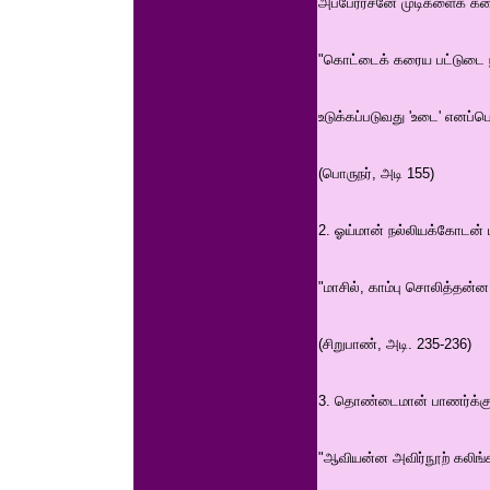
அப்பேரரசனே முடிகளைக் கரை
"கொட்டைக் கரைய பட்டுடை ந
உடுக்கப்படுவது 'உடை' எனப்பெ
(பொருநர், அடி 155)
2. ஓய்மான் நல்லியக்கோடன்
"மாசில், காம்பு சொலித்தன
(சிறுபாண், அடி. 235-236)
3. தொண்டைமான் பாணர்க்குப
"ஆவியன்ன அவிர்நூற் கலிங்க