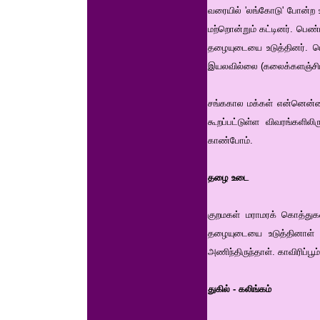
வரையில் 'லங்கோடு' போன்ற உட
மற்றொன்றும் கட்டினர். பெண்
தழையுடையை உடுத்தினர். பெ
இயலவில்லை (கலைக்களஞ்சியம
சங்ககால மக்கள் என்னென்ன 
கூறப்பட்டுள்ள விவரங்களி
காண்போம்.
தழை உடை
குறமகள் மராமரக் கொத்து
தழையுடையை உடுத்தினாள் (
அணிந்திருந்தாள். காவிரிப்ப
துகில் - கலிங்கம்