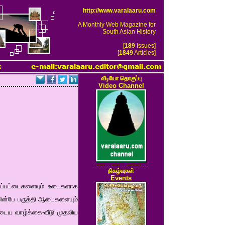
http://www.varalaaru.com
A Monthly Web Magazine for
South Asian History
[
189
Issues]
[
1849
Articles]
k
வீடியோ தொகுப்பு
Video Channel
நிகழ்வுகள்
Events
மரப்பட்டைகளையும் உடைகளாக
பின்பே பருத்தி ஆடைகளையும்
டைய வாழ்க்கை-வீடு முதலிய