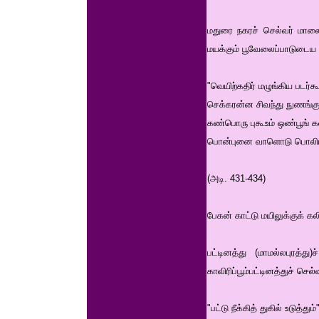
மதுரை நகரச் செல்வர் மால
மயக்கும் பூவேலைப்பாடுடைய 
"வெயிற்கதிர் மழுங்கிய படர்கூ
செக்கரன்ன சிவந்து நுணங்குர
கண்பொரு புகூஉம் ஒண்பூங் கல
பொன்புனை வாளொடு பொலியக
(அடி. 431-434)
பேகன் காட்டு மயிலுக்குக் க
பட்டினத்து (மாமல்லபுரத்
காவிரிப்பூம்பட்டினத்துச் ச
"பட்டு நீக்கித் துகில் உடுத்தும்