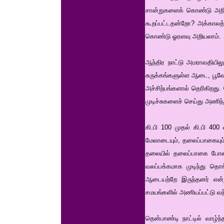
சான்றுகளைக் கொண்டு அறியலாம
கூறப்பட்டதன்றோ? அக்காலத
கொண்டு ஓரளவு அறியலாம்.
ஆந்திர நாட்டு அமராவதியில
சுருக்கங்களுள்ள ஆடை, பூவ
அச்சிற்பங்களால் தெரிகிறத
முடிச்சுகளைச் செய்து அணிந்
கி.பி 100 முதல் கி.பி 400
மேலாடையும், தலைப்பாகையும
தலையில் தலைப்பாகை போலவும
வலப்பக்கமாக முடிந்து தொங
ஆடையற்றே இருந்தனர் என்ற
சமயங்களில் அணியப்பட்டு வந
தென்பாண்டி நாட்டில் வாழ்