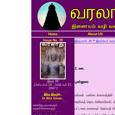
Home
About US
Issue No. 39
>
இதழ் எண். 39
இலக்கியச் சுவ
2. உடை
இதழ் 39
முன்னுரை
[ செப்டம்பர் 16 - அக்டோபர் 15,
2007 ]
இந்த இதழில்..
மக்கள் பண்டைக்காலத்தில்
In this Issue..
உடுக்கத் தொடங்கினார்கள்;
வரலாற்று முடிவுகளும்
பட்டாடைகளையும் நெய்யத் 
மதநம்பிக்கைகளும்