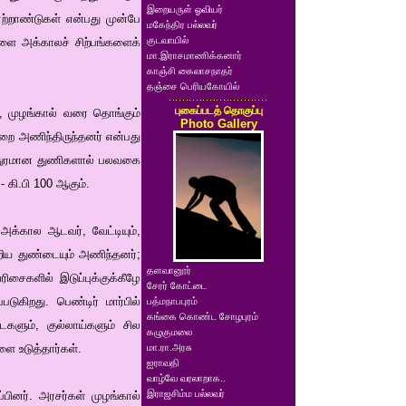
இறையருள் ஓவியர்
ூற்றாண்டுகள் என்பது முன்பே
மகேந்திர பல்லவர்
குடவாயில்
ளை அக்காலச் சிற்பங்களைக்
மா.இராசமாணிக்கனார்
காஞ்சி கைலாசநாதர்
தஞ்சை பெரியகோயில்
புகைப்படத் தொகுப்பு
ை, முழங்கால் வரை தொங்கும்
Photo Gallery
ை அணிந்திருந்தனர் என்பது
ற்சதுரமான துணிகளால் பலவகை
- கி.பி 100 ஆகும்.
 அக்கால ஆடவர், வேட்டியும்,
றிய துண்டையும் அணிந்தனர்;
தளவானூர்
ைகளில் இடுப்புக்குக்கீழே
சேரர் கோட்டை
ுகிறது. பெண்டிர் மார்பில்
பத்மநாபபுரம்
கங்கை கொண்ட சோழபுரம்
களும், குல்லாய்களும் சில
கழுகுமலை
ை உடுத்தார்கள்.
மா.ரா.அரசு
ஐராவதி
வாழ்வே வரலாறாக..
இராஜசிம்ம பல்லவர்
பினர். அரசர்கள் முழங்கால்