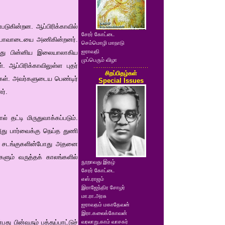
ுகின்றன. ஆப்பிரிக்காவில்
சேரர் கோட்டை
று பாவாடையை அணிகின்றனர்.
செம்மொழி மாநாடு
ஐராவதி
்ந்து பின்னிய இலையாலாகிய
முப்பெரும் விழா
ஆப்பிரிக்காவிலுள்ள புதர்
சிறப்பிதழ்கள்
்கள். அவர்களுடைய பெண்டிர்
Special Issues
ர்.
 தட்டி மிருதுவாக்கப்படும்.
 அது பார்வைக்கு நெய்த துணி
புச் சடங்குகளின்போது அதனை
களும் வருத்தக் காலங்களில்
நூறாவது இதழ்
சேரர் கோட்டை
எஸ்.ராஜம்
இராஜேந்திர சோழர்
மா.ரா.அரசு
ஐராவதம் மகாதேவன்
இரா.கலைக்கோவன்
 பின்வரும் பத்துப்பாட்டுச்
வரலாறு.காம் வாசகர்