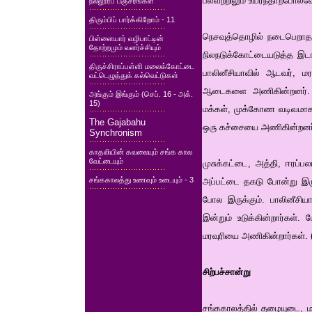
பலவற்றிலும் உயர்ந்தாற்போல
நல்லூர்ப் பஞ்சரங்கள்
திரும்பிப் பார்க்கிறோம் - 11
நெசவுத்தொழில் நடைபெறாத 
பிள்ளையார் வழிபாட்டின்
தோற்றமும் வளர்ச்சியும்
நிலநடுக்கோட்டையடுத்த இட
திருச்சிராப்பள்ளி மலைக்கோட்டை
பாலினீசியாவில் ஆடவர், ம
வட்டெழுத்துக் கல்வெட்டுகள்
ஆடைகளை அணிகின்றனர். ஆஸ்
அங்கும் இங்கும் (செப். 16 - அக்.
15)
மக்கள், முக்கோண வடிவமாக 
The Gajabahu
ஒரு கச்சையை அணிகின்றனர். 
Synchronism
காதலியின் கவலையும் சங்க கால
வேட்டையும்
முசுக்கட்டை, அத்தி, ஈரப்ப
சங்ககாலத்து உணவும் உடையும் - 3
அப்பட்டை தகடு போன்று இருக
போல இருக்கும். பாலினீசிய
இன்றும் உடுக்கின்றார்கள்
மரவுரியை அணிகின்றார்கள். 
சிற்பச்சான்று
சங்ககாலத்தில் தழையுடை, மர