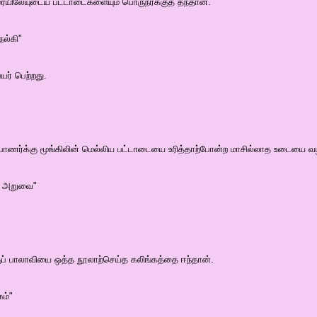
யிலேயுடைய பட்டாடைகளையும் பொருநர்க்குத் தந்தான்.
ல்கி"
யர் பெற்றது.
 பாணர்க்கு மூங்கிலின் மெல்லிய பட்டாடையை உரித்தாற்போன்ற மாசில்லாத உடையை வ
்ன அறுவை"
் பாலாவியை ஒத்த நூலாற்செய்த கலிங்கத்தை ஈந்தான்.
ம்"