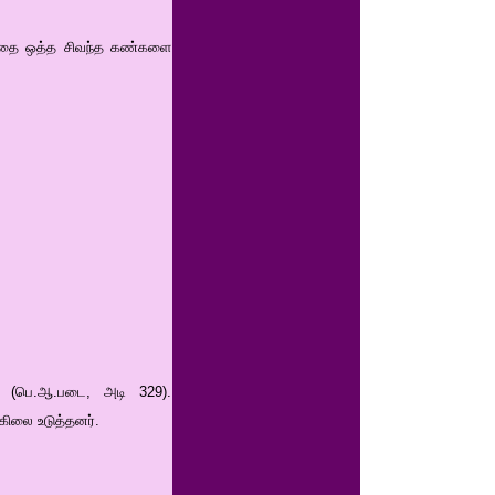
னத்தை ஒத்த சிவந்த கண்களை
ர் (பெ.ஆ.படை, அடி 329).
ுகிலை உடுத்தனர்.