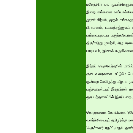
மகேந்திரர் பல முயற்சிகளு
இறையகங்களை உண்டாக்கிய முத
தூண் சிற்பம், முதல் கங்கா
பிரகசனம், பகவத்தஜ்ஜுகம்
பார்வையுடைய பகுத்தறிவாளர
திருச்சுற்று முயற்சி, ஆர 
பாடியவர்; இசைக் கருவிகளை
இந்தப் பெருவேந்தரின் மரபி
குடைவரைகளை மட்டுமே பெற
குன்றை மேலிருந்து கீழாக 
பஞ்சபாண்டவர் இரதங்கள் என
ஒரு புத்தமைப்பில் இருப்பத
கொற்றவைக் கோயிலான 'திரெ
வளர்ச்சியையும் தமிழர்க்கு உ
'அருச்சுனர் ரதம்' முதல் தளச