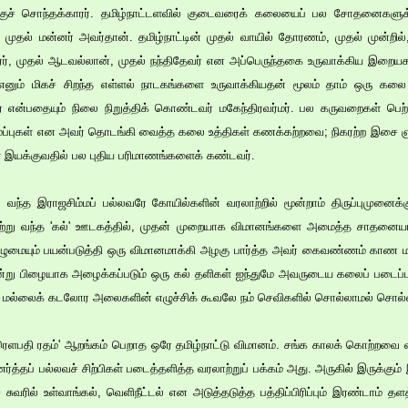
க்குச் சொந்தக்காரர். தமிழ்நாட்டளவில் குடைவரைக் கலையைப் பல சோதனைகளுக்கு
ல் மன்னர் அவர்தான். தமிழ்நாட்டின் முதல் வாயில் தோரணம், முதல் முன்றில், மு
தரர், முதல் ஆடவல்லான், முதல் நந்திதேவர் என அப்பெருந்தகை உருவாக்கிய இறையக
 எனும் மிகச் சிறந்த எள்ளல் நாடகங்களை உருவாக்கியதன் மூலம் தாம் ஒரு கல
் என்பதையும் நிலை நிறுத்திக் கொண்டவர் மகேந்திரவர்மர். பல கருவறைகள் ப
அமைப்புகள் என அவர் தொடங்கி வைத்த கலை உத்திகள் கணக்கற்றவை; நிகரற்ற இசை ஞ
 இயக்குவதில் பல புதிய பரிமாணங்களைக் கண்டவர்.
ல் வந்த இராஜசிம்மப் பல்லவரே கோயில்களின் வரலாற்றில் மூன்றாம் திருப்புமுனை
்று வந்த 'கல்' ஊடகத்தில், முதன் முறையாக விமானங்களை அமைத்த சாதனைய
முழுமையும் பயன்படுத்தி ஒரு விமானமாக்கி அழகு பார்த்த அவர் கைவண்ணம் காண மா
்று பிழையாக அழைக்கப்படும் ஒரு கல் தளிகள் ஐந்துமே அவருடைய கலைப் படைப்பு
ை, மல்லைக் கடலோர அலைகளின் எழுச்சிக் கூவலே நம் செவிகளில் சொல்லாமல் சொல்ல
ளபதி ரதம்' ஆறங்கம் பெறாத ஒரே தமிழ்நாட்டு விமானம். சங்க காலக் கொற்றவை வழ
ணர்த்தப் பல்லவச் சிற்பிகள் படைத்தளித்த வரலாற்றுப் பக்கம் அது. அருகில் இருக்கு
் சுவரில் உள்வாங்கல், வெளிநீட்டல் என அடுத்தடுத்த பத்திப்பிரிப்பும் இரண்டாம் த