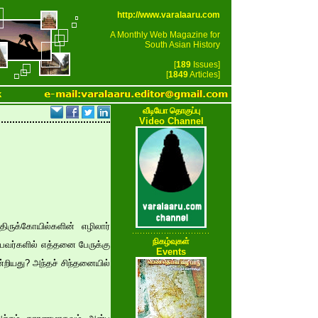
http://www.varalaaru.com
A Monthly Web Magazine for
South Asian History
[
189
Issues]
[
1849
Articles]
k
வீடியோ தொகுப்பு
Video Channel
ிருக்கோயில்களின் எழிலார்
நிகழ்வுகள்
ுபவர்களில் எத்தனை பேருக்கு
Events
்றியது? அந்தச் சிந்தனையில்