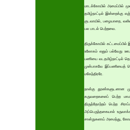
மாடக்கோயில் அமைப்பில் ம
தமிழ்நாட்டில் இன்றைக்கு எஞ
குடவாயில், பழையாறை, வலிவலம
பல பாடல் பெற்றவை.
திருக்கோயில் கட்டமைப்பில்
உலோகம் எனும் பல்வேறு ஊட
பணியை வடதமிழ்நாட்டில் தொட
முன்பாகவே இப்பணியைத் தெ
மகேந்திரரே.
நான்கு தூண்களுடனான முக
கருவறைகளைப் பெற்ற மாமண
திருத்தோற்றம் பெற்ற சிர
அப்பெருந்தகையால் உருவாக்க
சான்றுகளாய் அமைந்து, கோய