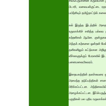
சிவபெருமானின் கருவியான மு
பிடாரி, வலையன்குட்டை ரத
பயிற்சியும் தமிழ்நாட்டுக் 
கல் இருந்த இடத்தில் அதை 
உருவாக்கிச் சலித்த பல்ல
கற்றளிகள் ஆயின. குன்றுகளை
அந்தக் கற்களை ஒன்றன் மேல் 
தளிகளிலும் கட்டுமான அறி
வீச்சுகளுக்குப் பேரளவில்
பனைமலையீசுவரம்.
இறையகத்தின் தளச்சுவரை ஒவ்வ
அமைந்த நடுப்பத்திகள் சால
பிரிக்கப்பட்டன. அந்நிலைய
அழைக்கப்பட்டன. இப்பெருஞ்ச
பகுதிகள் பல புதிய உருவாக்