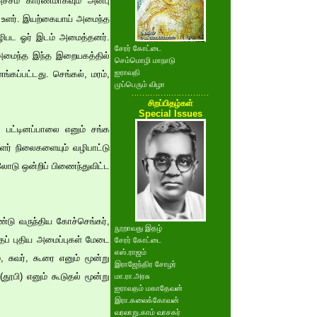
ச்சம் காரணமாகவும் அன்பு
் உளர். இயற்கையாய் அமைந்த
ழிபட ஓர் இடம் அமைத்தனர்.
சேரர் கோட்டை
் அமைந்த இந்த இறையகத்தில்
செம்மொழி மாநாடு
ஐராவதி
கப்பட்டது. செங்கல், மரம்,
முப்பெரும் விழா
சிறப்பிதழ்கள்
Special Issues
 பட்டினப்பாலை எனும் சங்க
வளர் நிலைகளையும் வழிபாட்டு
ோடு ஒன்றிப் பிணைந்துவிட்ட
டு வருந்திய கோச்செங்கர்,
நூறாவது இதழ்
்தப் புதிய அமைப்புகள் மேடை
சேரர் கோட்டை
எஸ்.ராஜம்
, சுவர், கூரை எனும் மூன்று
இராஜேந்திர சோழர்
(தூபி) எனும் கூடுதல் மூன்று
மா.ரா.அரசு
ஐராவதம் மகாதேவன்
இரா.கலைக்கோவன்
வரலாறு.காம் வாசகர்