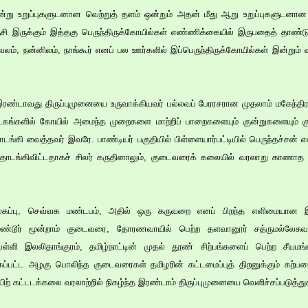
ூன்று உறுப்புகளுடனான வெற்றுத் தளம் ஒன்றும் அதன் மீது ஆறு உறுப்புகளுடனான
்சி இருக்கும் இத்தகு பெருந்திருக்கோயில்கள் எண்ணிக்கையில் இருபதைத் தாண்டும்
், நன்னிலம், நாங்கூர் எனப் பல ஊர்களில் இப்பெருந்திருக்கோயில்கள் இன்றும் வ
 இரண்டாவது திருப்புமுனையை உருவாக்கியவர் பல்லவப் பேரரசரான முதலாம் மகேந்திரவர
கங்களில் கோயில் அமைந்த முறைகளை மாற்றிப் பாறைகளையும் குன்றுகளையும் குட
ங்கி வைத்தவர் இவரே. பாண்டியர் பகுதியில் பிள்ளையார்பட்டியில் பெருந்தச்சன் என்
ாடங்கிவிட்டதாகச் சிலர் கருதினாலும், குடைவரைக் கலையில் வரலாறு காணாத
ப்பு, செவ்வக மண்டபம், அதில் ஒரு கருவறை எனப் பிறந்த எளிமையான இறை
்டூர் மூன்றாம் குடைவரை, தோரணவாயில் பெற்ற தளவானூர் சத்ருமல்லேசுவர
ாப்பள்ளி இலலிதாங்குரம், தமிழ்நாட்டின் முதல் தூண் சிற்பங்களைப் பெற்ற ச
ப்பட்ட அழகு பொலிந்த குடைவரைகள் தமிழரின் கட்டமைப்புத் திறனுக்கும் கற்பனை
ிற் கட்டடக்கலை வரலாற்றில் நிகழ்ந்த இரண்டாம் திருப்புமுனையை வெளிச்சப்படுத்த