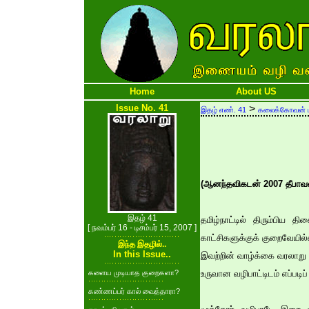
Home
About US
Issue No. 41
>
இதழ் எண். 41
கலைக்கோவன் ப
(ஆனந்தவிகடன் 2007 தீபாவளி
இதழ் 41
தமிழ்நாட்டில் திரும்பிய 
[ நவம்பர் 16 - டிசம்பர் 15, 2007 ]
காட்சிகளுக்குக் குறைவேயில
இந்த இதழில்..
In this Issue..
இவற்றின் வாழ்க்கை வரலாறு 
களைய முடியாத குறைகளா?
உருவான வழிபாட்டிடம் எப்படி
கண்ணப்பர் கால் வைத்தாரா?