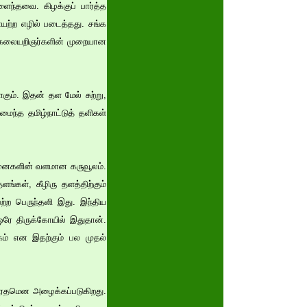
ைந்தவை. கிழக்குப் பார்த்த
யற்ற எழில் படைத்தது. சங்க
ுக் கலையறிஞர்களின் முறையான
கும். இதன் தள மேல் சுற்று,
அமைந்த தமிழ்நாட்டுத் தளிகள்
ந்தனைகளின் வளமான கருவூலம்.
ளங்கள், கீழிரு தளத்திற்கும்
்ற பெருந்தளி இது. இந்திய
ஓரே திருக்கோயில் இதுதான்.
கம் என இதற்கும் பல முதல்
வ ரதமென அழைக்கப்படுகிறது.