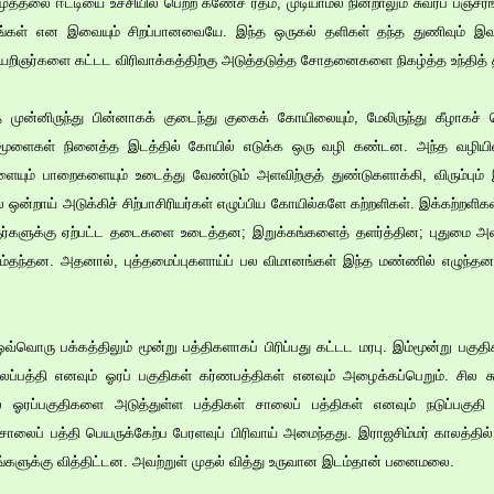
த்தலை ஈட்டியை உச்சியில் பெற்ற கணேச ரதம், முடியாமல் நின்றாலும் சுவர்ப் பஞ்ச
ங்கள் என இவையும் சிறப்பானவையே. இந்த ஒருகல் தளிகள் தந்த துணிவும் இவற்ற
கலையறிஞர்களை கட்டட விரிவாக்கத்திற்கு அடுத்தடுத்த சோதனைகளை நிகழ்த்த உந்தித்
முன்னிருந்து பின்னாகக் குடைந்து குகைக் கோயிலையும், மேலிருந்து கீழாகச் 
வ மூளைகள் நினைத்த இடத்தில் கோயில் எடுக்க ஒரு வழி கண்டன. அந்த வழியி
யும் பாறைகளையும் உடைத்து வேண்டும் அளவிற்குத் துண்டுகளாக்கி, விரும்பும் இ
ஒன்றாய் அடுக்கிச் சிற்பாசிரியர்கள் எழுப்பிய கோயில்களே கற்றளிகள். இக்கற்றளி
ஞர்களுக்கு ஏற்பட்ட தடைகளை உடைத்தன; இறுக்கங்களைத் தளர்த்தின; புதுமை 
 இடம்தந்தன. அதனால், புத்தமைப்புகளாய்ப் பல விமானங்கள் இந்த மண்ணில் எழுந்
ொரு பக்கத்திலும் மூன்று பத்திகளாகப் பிரிப்பது கட்டட மரபு. இம்மூன்று பகுதி
ைப்பத்தி எனவும் ஓரப் பகுதிகள் கர்ணபத்திகள் எனவும் அழைக்கப்பெறும். சில சு
ில் ஓரப்பகுதிகளை அடுத்துள்ள பத்திகள் சாலைப் பத்திகள் எனவும் நடுப்பகுதி
ாலைப் பத்தி பெயருக்கேற்ப பேரளவுப் பிரிவாய் அமைந்தது. இராஜசிம்மர் காலத்தி
கங்களுக்கு வித்திட்டன. அவற்றுள் முதல் வித்து உருவான இடம்தான் பனைமலை.