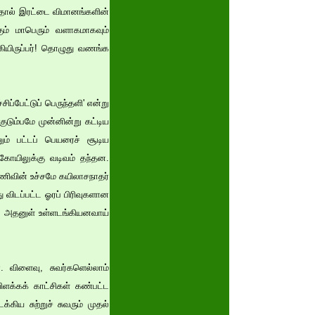
்த்தால் இரட்டை விமானங்களின்
கும் மாபெரும் வளாகமாகவும்
கியிருப்பர்! தொழுது வணங்க
ிப்பேட்டுப் பெருந்தளி' என்று
ுடும்பமே முன்னின்று கட்டிய
் பட்டப் பெயரைச் சூடிய
்கோயிலுக்கு வடிவம் தந்தன.
ணிவின் உச்சமே கயிலாசநாதர்
விடப்பட்ட ஓரப் பிரிவுகளான
ழ அதனுள் உள்ளடங்கியனவாய்
். விளைவு, சுவர்களெல்லாம்
ிளக்கக் காட்சிகள் கண்பட்ட
ய சுற்றுச் சுவரும் முதல்