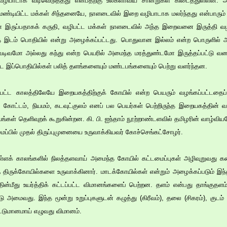
வழிபாடாக வடிவெடுத்தது என்பதற்கு உலகளாவிய சான்றுகள் கிடைத்துள்ளன. அ
ண்டியிட்ட மக்கள் சிந்தனையே, நாளடைவில் இறை வழிபாடாக மலர்ந்தது என்பாரும
் இருப்பதாகக் கருதி, வழிபட்ட மக்கள் நாளடைவில் அந்த இறைவனை இருத்தி வ
ந்த இடம் பொதியில் என்று அழைக்கப்பட்டது. பொதுவான இல்லம் என்ற பொருளில
டிவமோ அல்லது கந்து என்ற பெயரில் அமைந்த மரத்துண்டமோ இருத்தப்பட்டு வணங்
ட இப்பொதியில்கள் பலித் தளங்களையும் மண்டபங்களையும் பெற்று வளர்ந்தன.
பட்ட காலத்திலேயே இறையகத்திற்குக் கோயில் என்ற பெயரும் வழங்கப்பட்டதைப்
், கோட்டம், நியமம், கடவுட்குலம் எனப் பல பெயர்கள் பெற்றிருந்த இறையகத்தின் 
்கள் தெளிவுறக் கூறுகின்றன. கி. பி. ஐந்தாம் நூற்றாண்டளவில் தமிழரின் வாழ்வியல
்பில் முதல் திருப்புமுனையை உருவாக்கியவர் கோச்செங்கட்சோழர்.
ள்ளக் காலங்களில் நிலத்தளவாய் அமைந்த கோயில் கட்டமைப்புகள் அழிவுறுவது கண்
 திருக்கோயில்களை உருவாக்கினார். மாடக்கோயில்கள் என்றும் அழைக்கப்படும் இந
ின்மீது உயர்த்திக் கட்டப்பட்ட விமானங்களைப் பெற்றன. தளம் என்பது தாங்குதளம்
ு அமைவது. இந்த மூன்று உறுப்புகளுடன் கழுத்து (கிரீவம்), தலை (சிகரம்), குடம் 
கட்டுமானமாய் எழுவது விமானம்.