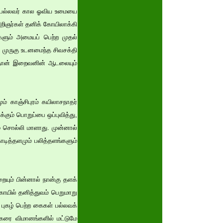
ம். பல்லவர் கால ஓவிய உமையை
றிஞர்கள் தனிக் கோயிலாக்கி
ளும் அமையப் பெற்ற முதல்
் முருகு உடனமைந்த சிவசக்தி
ுதான் இறைவனின் ஆடலையும்
் காஞ்சிபுரம் கயிலாசநாதர்
ும் பொறுப்பை ஒப்புவித்து,
் சொல்லி மாளாது. முன்னால்
ாடித்தளமும் பலித்தளங்களும்
யும் பின்னால் நான்கு தளக்
கோயில் தனித்துவம் பெறுமாறு
த புகழ் பெற்ற கைகள் பல்லவக்
்கரை விமானங்களில் மட்டுமே