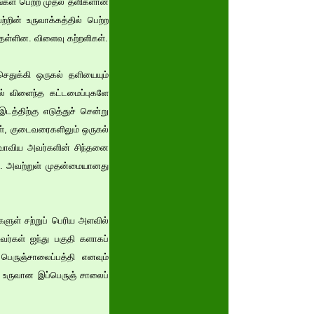
ரங்கள் பெற்ற முதல் தளிகளான
ின் உருவாக்கத்தில் பெற்ற
 தள்ளின. விளைவு கற்றளிகள்.
செதுக்கி ஒருகல் தளியையும்
ல் விளைந்த கட்டமைப்புகளே
டத்திற்கு எடுத்துச் சென்று
கள், குடைவரைகளிலும் ஒருகல்
அவாவிய அவர்களின் சிந்தனை
தன. அவற்றுள் முதன்மையானது
களுள் சற்றுப் பெரிய அளவில்
வர்கள் ஐந்து பகுதி களாகப்
 பெருஞ்சாலைப்பத்தி எனவும்
ல் உருவான இப்பெருஞ் சாலைப்