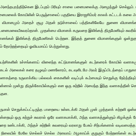
ல் அனந்தபுரத்திற்கென இடப்புறம் பிரியும் சாலை பனைமலைக்கு அழைத்துச் செல்லு
் பனைமலைக் கோயிலின் பெருஞ்சாலைப் பகுதியை இராஜசிம்மர் காலக் கட்டடக் கலை அ
ை விமானமும் அதைச் சூழ அதன் நடுச்சாலைப் பத்திகளிலேயே துணை விமானங்க
் பனைமலையீசுவரம்தான். முதன்மை விமானக் கருவறை இலிங்கத் திருமேனியும் சுவரில
ானங்கள் இலிங்கத் திருமேனிகள் பெற்றன. இந்தத் துணை விமானங்களுள் ஒன்ற
ும் தோற்றத்தையும் ஓவியமாய்ப் பெற்றுள்ளது.
யற்சிகளின் உச்சங்களாய் விளைந்த கட்டுமானங்களுள் கடற்கரைக் கோயில் வளாகமும
. கடல் அலைகள் கரை தழுவும் மணலோரம், கடவுளிடமே அவர் இருப்பிடத்தைப் பாதுகாக்க
ாகத்தை உருவாக்கிய பல்லவக் கைகளின் வடிப்புக் கூர்மையும் செதுக்கு நேர்த்தியும
ன்னால் மூன்று திருக்கோயில்களும் என ஒரு சுற்றில் அமைந்த இந்த வளாகத்தின் கெ
ந்தன.
ாள் செதுக்கப்பட்டிருந்த பாறையை உள்ளடக்கி அதன் முன் முத்தளக் கற்றளி ஒன்றை
ூன்றையும் ஒரு சுற்றுச் சுவரால் ஒரே வளாகமாக்கி, அந்த வளாகத்துள்ளும் கிழக்குக் 
ற்றை உண்டாக்கி, அந்தச் சுற்றின் சுவரையும் வரலாறு பேசும் சிற்பங்களால் வடிவமைத்
்ட நிலையில் மேலே செல்லச் செல்ல அளவாய் அழகாய்க் குறுகும் மேற்றளங்கள் கடற