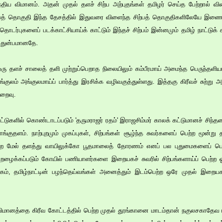
திய விமானம். அதன் முதல் தளச் சிற்ப அற்புதங்கள் தமிழர் செய்த பேற்றால் விள
்பத் தொகுதி இந்த தேசத்தில் இதுவரை விளைந்த சிற்பத் தொகுதிகளிலேயே இணை
ொடர்புகளைப் படக்காட்சியாய்க் காட்டும் இந்தச் சிற்பம் இன்னமும் தமிழ் நாட்ட
ு துன்பமானதே.
 ஒரு தளச் சாலைத் தளி முற்றுப்பெறாத நிலையிலும் கம்பீரமாய் அமைந்த பெருந்தளியா
்குலம் அங்குலமாய்ப் பார்த்து இரசிக்க வழிவகுத்துள்ளது. இத்தகு கிரீவச் சுற்று 
ுறைவு.
ட்டுகளில் கொண்டாடப்படும் 'தருமராஜர் ரதம்' இராஜசிம்மர் காலக் கட்டுமானச் சி
குதளம். நாற்புறமும் முகப்புகள், சிற்பங்கள் சூழ்ந்த சுவர்களைப் பெற்ற மூன்று த
ற்ற மேல் தளத்து வாயிலுக்கோ பூதமாலைத் தோரணம் எனப் பல புதுமைகளைப் பெற
ன்றழைக்கப்படும் கோயில் பணியாளர்களை இறையகச் சுவரில் சிற்பங்களாய்ப் பெற்ற 
கம், தமிழ்நாட்டின் பழந்தெய்வங்கள் அனைத்தும் இடம்பெற்ற ஒரே முதல் இறைய
ட விமானத்தை கிரீவ கோட்டத்தில் பெற்ற முதல் தூங்கானை மாடம்தான் நகுலசகாதே