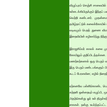
விழுப்புரம் செஞ்சி சாலையி
உள்ளடக்கியிருக்கும் இந்தப
வெற்றி கண்டனர். முதன்ம
தமிழ்நாட்டுக் கலைக்கோயில
வடிவமும் பெறத் துணை விம
இறைவியின் எழிலார்ந்து நிற்க
இராஜசிம்மர் காலக் கலை மு
கோயிலும் குறிப்பிடத்தக்கன
மணற்கற்களால் ஒரு பெரும் வள
இரு பெரும் மண்டபங்களும் பி
கூடப் பேரளவின; எழில் நிறை
ஏற்கனவே பள்ளிகொண்ட பெரும
கற்றளி ஒன்றையும் எழுப்பி, ம
அதற்கென்று ஓர் உள் திருச்சு
கைகள். நன்கு உயர்த்தப்பட