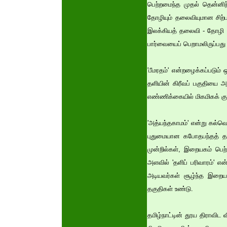
பெற்றமைந்த முதல் தென்னிந்
தோழியும் தலைவியுமான சிற
இலக்கியத் தலைவி - தோழி த
பார்வையைப் பெறாமலிருப்பத
'பீமரதம்' என்றழைக்கப்படும்
தளியின் கிரீவப் பகுதியை அங
எண்ணிக்கையில் மிகமிகக் க
'அத்யந்தகாமம்' என்று கல்வெ
புதுமையான கபோதபந்தத் தாங்
முன்றில்கள், இறையகம் பெ
அளவில் 'தளிப் பரிவாரம்' எ
அடியவர்கள் சூழ்ந்த இறைய
தகுதிகள் உண்டு.
தமிழ்நாட்டின் தூய திராவி