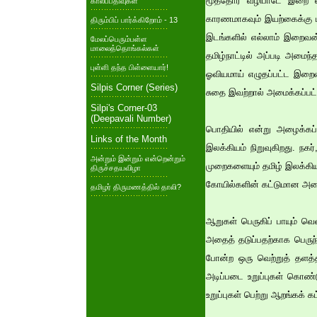
மூத்தோர் வழிபாடே இறை 
காலப்பதிவுகள்
காரணமாகவும் இயற்கைக்கு ம
திரும்பிப் பார்க்கிறோம் - 13
இடங்களில் எல்லாம் இறைவன
மேலப்பெரும்பள்ள
மாலைத்தொங்கல்கள்
தமிழ்நாட்டில் அப்படி அமை
புள்ளி தந்த பிள்ளையார்!
ஓவியமாய் எழுதப்பட்ட இறைவ
Silpis Corner (Series)
சுதை இவற்றால் அமைக்கப்பட்
Silpi's Corner-03
(Deepavali Number)
பொதியில் என்று அழைக்கப்
Links of the Month
இலக்கியம் நிறுவுகிறது. நகர
அன்றும் இன்றும் என்றென்றும்
முறைகளையும் தமிழ் இலக்கியங
திருச்சதயவிழா
கோயில்களின் கட்டுமான அமைப
தமிழர் திருமணத்தில் தாலி?
ஆறுகள் பெருகிப் பாயும் வெ
அதைத் தடுப்பதற்காக பெருந்
போன்ற ஒரு வெற்றுத் தளத்த
அடிப்படை உறுப்புகள் கொண்ட
உறுப்புகள் பெற்று ஆறங்கக் 