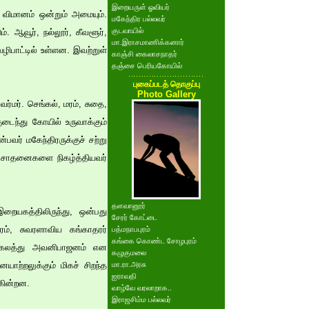
இறையருள் ஓவியர்
 விமானம் ஒன்றும் அமையும்.
மகேந்திர பல்லவர்
குடவாயில்
. ஆவூர், நல்லூர், கீவளூர்,
மா.இராசமாணிக்கனார்
ழிபாட்டில் உள்ளன. இவற்றுள்
காஞ்சி கைலாசநாதர்
தஞ்சை பெரியகோயில்
புகைப்படத் தொகுப்பு
Photo Gallery
்மர். செங்கல், மரம், சுதை,
ைந்து கோயில் உருவாக்கும்
பவர் மகேந்திரருக்குச் சற்று
 சாதனைகளை நிகழ்த்தியவர்
தளவானூர்
யகத்திலிருந்து, ஒன்பது
சேரர் கோட்டை
ம், சுவரளாவிய கங்காதரர்
பத்மநாபபுரம்
கங்கை கொண்ட சோழபுரம்
ீயமங்கலத்து அவனிபாஜனம் என
கழுகுமலை
யாற்றலுக்கும் மிகச் சிறந்த
மா.ரா.அரசு
ஐராவதி
ுகின்றன.
வாழ்வே வரலாறாக..
இராஜசிம்ம பல்லவர்