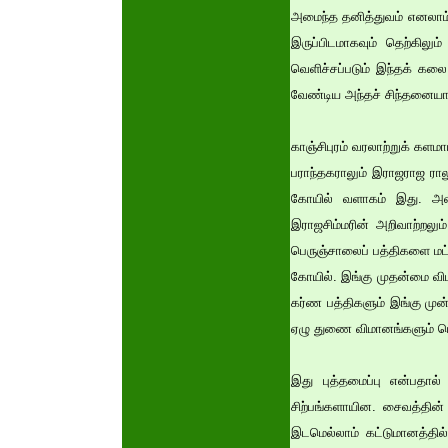
அமைந்த தனித்துவம் எனலாம். 
இருப்பிடமாகவும் தெற்கிலு
வெளிச்சப்படும் இந்தக் கலை
வேண்டிய அந்தச் சிந்தனையா
காஞ்சிபுரம் வரலாற்றுக் களமா
பராந்தகராலும் இராஜராஜ ரால
கோயில் வளாகம் இது. அ
இராஜசிம்மரின் அறிவாற்றலும்
பெருஞ்சாலைப் பத்திகளை மட
கோயில். இங்கு முதன்மை வ
கர்ண பத்திகளும் இங்கு மு
ஏழு துணை விமானங்களும் பெற
இது புத்தமைப்பு என்பதால்
சிற்பங்களாயின. சைவத்தின் 
இடமெல்லாம் கட்டுமானத்தி