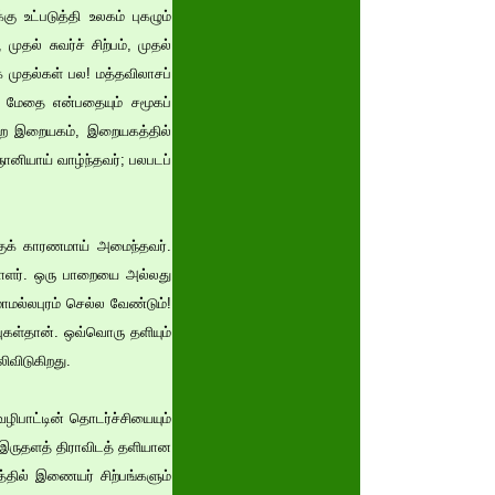
 உட்படுத்தி உலகம் புகழும்
தல் சுவர்ச் சிற்பம், முதல்
 முதல்கள் பல! மத்தவிலாசப்
ை மேதை என்பதையும் சமூகப்
ெற்ற இறையகம், இறையகத்தில்
ானியாய் வாழ்ந்தவர்; பலபடப்
க்குக் காரணமாய் அமைந்தவர்.
ாளர். ஒரு பாறையை அல்லது
மல்லபுரம் செல்ல வேண்டும்!
கள்தான். ஒவ்வொரு தளியும்
ிவிடுகிறது.
ிபாட்டின் தொடர்ச்சியையும்
ம் இருதளத் திராவிடத் தளியான
ளத்தில் இணையர் சிற்பங்களும்