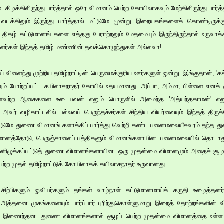
கிழக்கிலிருந்து பார்த்தால் ஒரே விமானம் பெற்ற கோயிலாகவும் மேற்கிலிருந்து பார
ம் வடக்கிலும் இருந்து பார்த்தால் மட்டுமே மூன்று இறையகங்களைக் கொண்டிருக்
 திகழ் கட்டுமானங் களை எத்தகு பேராற்றலும் மேதமையும் இருந்திருந்தால் உருவாக்
ளர்கள் இந்தத் தமிழ் மண்ணின் தவக்கொழுந்துகள் அல்லவா!
ய் விளைந்து முற்றிய தமிழ்நாட்டின் பெருமைக்குரிய ஊர்களுள் ஒன்று. இங்குதான், 'கச்ச
ும் போற்றப்பட்ட கயிலாசநாதர் கோயில் உதயமானது. அப்பா, அம்மா, பிள்ளை எனக் க
ளவற்ற ஆசைகளை உடையவன் எனும் பொருளில் அமைந்த 'அத்யந்தகாமன்' எனும
 அவர் வழிகாட்டலில் பல்லவப் பெருந்தச்சர்கள் சிந்திய வியர்வையும் இந்தத் திருக
்டுமே துணை விமானங் களாக்கிப் பார்த்து வெற்றி கண்ட பனைமலையீசுவரம் தந்த து
ிமானத்தோடு, பெருஞ்சாலைப் பத்திகளும் விமானங்களாயின. பனைமலையில் தொடாது 
ன்னிழுக்கப்பட்டுத் துணை விமானங்களாயின. ஒரு முதன்மை விமானமும் அதைச் சூ
்ற முதல் தமிழ்நாட்டுக் கோயிலாகக் கயிலாசநாதர் உருவானது.
 சிற்பிகளும் ஓவியர்களும் தங்கள் வாழ்நாள் கட்டுமானமாய்க் கருதி உழைத்தனர
அத்தனை முகங்களையும் பார்ப்பார் புரிந்துகொள்ளுமாறு இறைத் தோற்றங்களின் வ
ல் இணைந்தன. துணை விமானங்களால் சூழப் பெற்ற முதன்மை விமானத்தை உள்ளடக்கி