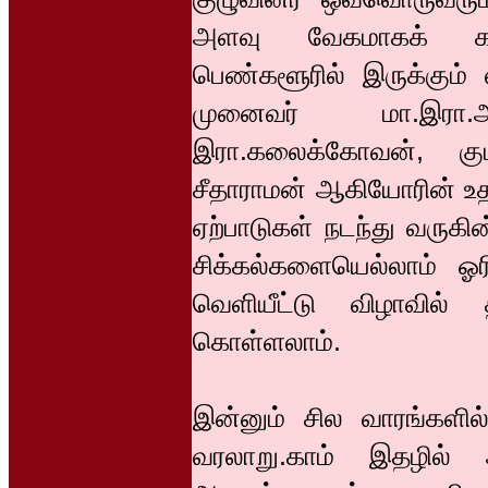
அளவு வேகமாகக் காரி
பெண்களூரில் இருக்கும் ல
முனைவர் மா.இரா.அர
இரா.கலைக்கோவன், குடந
சீதாராமன் ஆகியோரின் உதவ
ஏற்பாடுகள் நடந்து வரு
சிக்கல்களையெல்லாம் ஓர
வெளியீட்டு விழாவில் 
கொள்ளலாம்.
இன்னும் சில வாரங்களில
வரலாறு.காம் இதழில்