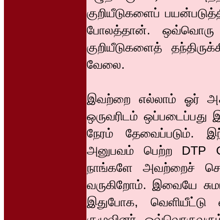
குறியீடுகளைப் பயன்படுத்த
போலத்தான். ஒவ்வொரு 
குறியீடுகளைத் தந்திருக
வேலை.
இவற்றை எல்லாம் ஓர் அச
ஒருவரிடம் ஒப்படைப்பது 
நேரம் தேவைப்படும். இந
அனுபவம் பெற்ற DTP Op
நாங்களே அவற்றைச் செய்
வருகிறோம். இவையே சு
இதுபோக, வெளியீட்டு 
குழுவினர் ஒவ்வொருவரும்