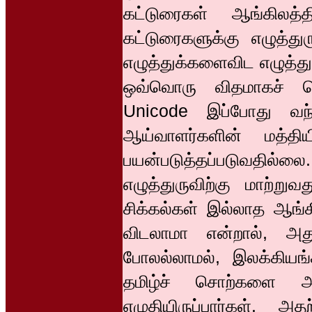
கட்டுரைகள் ஆங்கிலத்த
கட்டுரைகளுக்கு எழுத்துர
எழுத்துக்களைவிட எழுத்த
ஒவ்வொரு விதமாகச் செய
Unicode இப்போது வந்த
ஆய்வாளர்களின் மத்த
பயன்படுத்தப்படுவதில்லை
எழுத்துருவிற்கு மாற்ற
சிக்கல்கள் இல்லாத ஆங்
விடலாமா என்றால், அத
போலல்லாமல், இலக்கியங்கள
தமிழ்ச் சொற்களை அப
எழுதியிருப்பார்கள். அத