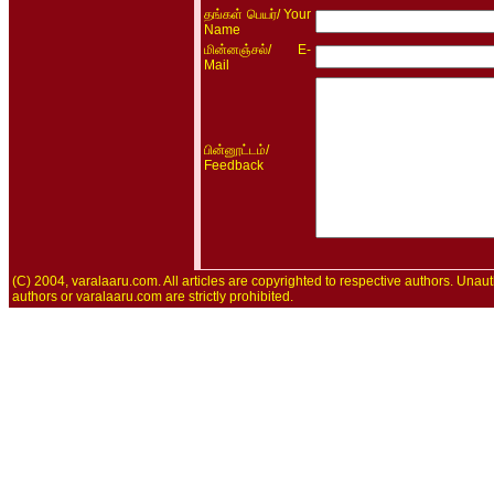
/ Your
தங்கள் பெயர்
Name
/ E-
மின்னஞ்சல்
Mail
/
பின்னூட்டம்
Feedback
(C) 2004, varalaaru.com. All articles are copyrighted to respective authors. Unaut
authors or varalaaru.com are strictly prohibited.