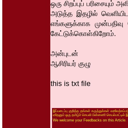
ஒரு சிறப்புப் பரிசையும் அ
அடுத்த இதழில் வெளியிட
எங்களுக்காக முன்பதிவு 
கேட்டுக்கொள்கிறோம்.
அன்புடன்
ஆசிரியர் குழு
this is txt file
இப்படைப்பு குறித்த தங்கள் கருத்துக்கள் வரவேற்கப்
ஏதேனும் ஒரு தமிழ்ச் செயலி பின்னணி செயல்பாட்டில் 
We welcome your Feedbacks on this Article.