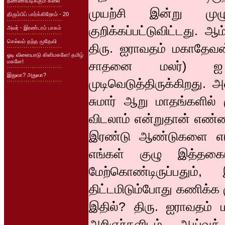
தண்ணியடிக்கும் கலை
முயற்சி இன்று முழ
திரும்பிப் பார்க்கிறோம் - 20
குறிக்கப்பட்டுவிட்டது.
அவர் - இரண்டாம் பாகம்
செல்வம் தந்த மூதேவி
திரு. ஐராவதம் மகாதேவன்
ஓடி விளையாடு கிளிமகளே! தமிழ்
மகளே!
சாதனை மலர்) ஐ வ
இதுவா? அதுவா?
முடிவெடுத்திருக்கிறது. 
சுமார் ஆறு மாதங்களில் 
விடலாம் என்றுதான் எண்ண
இரண்டு ஆண்டுகளை எடு
எங்கள் குழு இத்தக
மேற்கொண்டிருப்பதும
திட்டமிடும்போது கணிக்க 
இதில்? திரு. ஐராவதம
அறிஞர்களிடம் ஆய்வுக