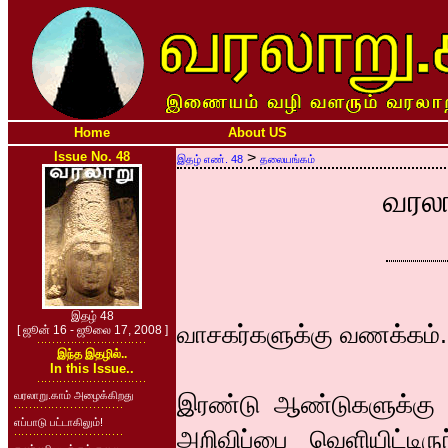
Home
About US
Issue No. 48
>
இதழ் எண். 48
தலையங்கம்
வரலா
இதழ் 48
வாசகர்களுக்கு வணக்கம்.
[ ஜூன் 16 - ஜூலை 17, 2008 ]
இந்த இதழில்..
In this Issue..
வரலாறு.காம் அழைக்கிறது
இரண்டு ஆண்டுகளுக்கு ம
எப்பாடு பட்டாகிலும்!
அறிவிப்பை வெளியிட்டிர