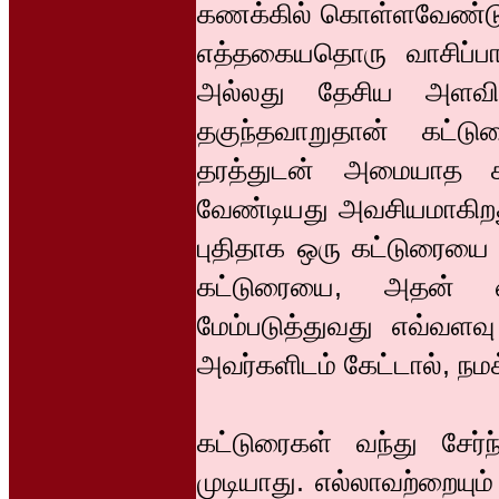
கணக்கில் கொள்ளவேண்டும்
எத்தகையதொரு வாசிப்
அல்லது தேசிய அளவி
தகுந்தவாறுதான் கட்டுர
தரத்துடன் அமையாத கட
வேண்டியது அவசியமாகிறது
புதிதாக ஒரு கட்டுரையை
கட்டுரையை, அதன் ம
மேம்படுத்துவது எவ்வளவ
அவர்களிடம் கேட்டால், நமக
கட்டுரைகள் வந்து சேர்
முடியாது. எல்லாவற்றையு