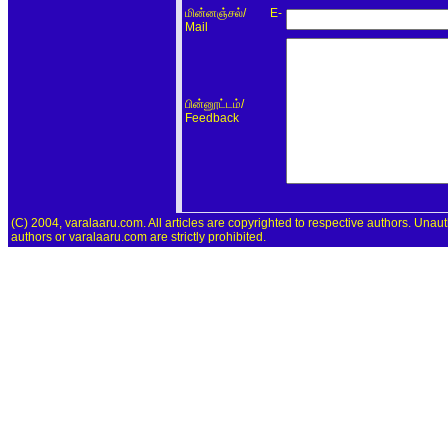
/ E-
மின்னஞ்சல்
Mail
/
பின்னூட்டம்
Feedback
(C) 2004, varalaaru.com. All articles are copyrighted to respective authors. Unaut
authors or varalaaru.com are strictly prohibited.