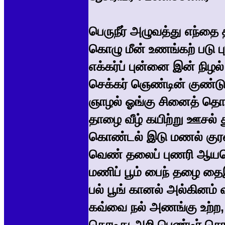
பெருநீர் அழுவத்து எந்தை 
கொழு மீன் உணங்கற் படு புள
எக்கர்ப் புன்னை இன் நிழ
செக்கர் ஞெண்டின் குண்
ஞாழல் ஓங்கு சினைத் தொட
தாழை வீழ் கயிற்று ஊசல் த
கொண்டல் இடு மணல் கு
வெண் தலைப் புணரி ஆய
மணிப் பூம் பைந் தழை த
பல் பூங் கானல் அல்கினம் 
கவ்வை நல் அணங்கு உற்ற,
கொடிது அறி பெண்டிர் 