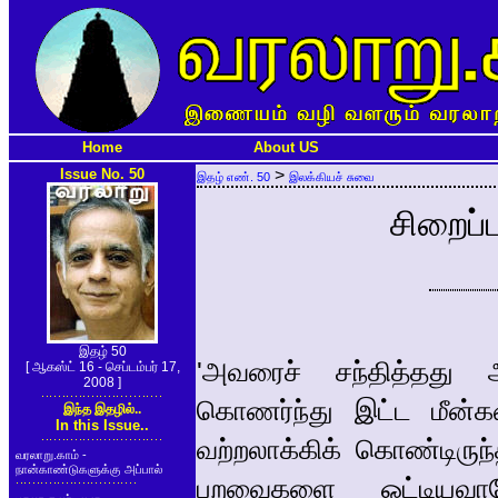
Home
About US
Issue No. 50
>
இதழ் எண். 50
இலக்கியச் சுவை
சிறைப்ப
இதழ் 50
'அவரைச் சந்தித்தது 
[ ஆகஸ்ட் 16 - செப்டம்பர் 17,
2008 ]
கொணர்ந்து இட்ட மீன்
இந்த இதழில்..
In this Issue..
வற்றலாக்கிக் கொண்டிரு
வரலாறு.காம் -
நான்காண்டுகளுக்கு அப்பால்
பறவைகளை ஓட்டியவா