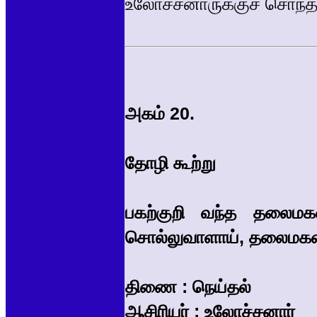
உலோச்சனாருக்குச் சொந்
அகம் 20.
தோழி கூற்று
பகற்குறி வந்த தலைமக
சொல்லுவாளாய், தலைமகன்
திணை : நெய்தல்
ஆசிரியர் : உலோச்சனார்