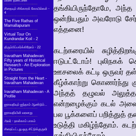
மரண தண்டனை
தங்கியிருந்தோமே, அந்த
சிதையும் சிங்காரக் கோயில்கள் -
4
ஒன்றியதும் அவரோடு சேர
The Five Rathas of
Mamallapuram
எத்தனை!
Virtual Tour On
Kundrandar Koil - 2
திரும்பிப்பார்க்கிறோம் - 22
கடற்கரையில் சுழித்தி
Iravatham Mahadevan:
ஈடுபட்டோம்! புலிநகக்
Fifty years of Historical
Research - An Exploration
in Pictures
ஊசலைக் கட்டி ஒருவர் தள்ள
Straight from the Heart -
கீழ்க்காற்று கொணர்ந்து
Iravatham Mahadevan
அந்தத் தழுவல் அலுத்
Iravatham Mahadevan - A
Profile
என்றழைக்கும் கடல் அலைக
ஐராவதியும் ஐந்தாம் ஆண்டும்...
பல பூக்களைப் பறித்துத் 
ஐராவதியின் வரலாறு
அவர் - நான்காம் பாகம்
உடுத்தி மகிழ்ந்தோம். 
சிறைப்பட்டது ஒரு சிட்டுக்குருவி
தங்கியிருந்தோம்.