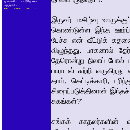
ஓ காகமே ... பாடுதே என்
நெஞ்சமே
இருவர் மகிழ்வு ஊருக்கு
கொண்டுள்ள இந்த ஊர்ப் 
பேச்சு என் வீட்டுக் கதவ
விழுந்தது. பாகனால் தேர
தேரொன்று நிலாப் போல்
பாராமல் சுற்றி வருகிறது
தாய், கெட்டிக்காரி, புர
சிறைப்படுத்தினாள் இந்தச்
சுகங்கள்?'
சங்கக் காதலர்களின் 