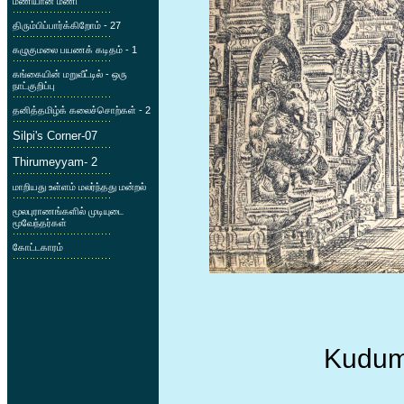
மணியான மணி
திரும்பிப்பார்க்கிறோம் - 27
கழுகுமலை பயணக் கடிதம் - 1
கங்கையின் மறுவீட்டில் - ஒரு
நாட்குறிப்பு
தனித்தமிழ்க் கலைச்சொற்கள் - 2
Silpi's Corner-07
Thirumeyyam- 2
மாறியது உள்ளம் மலர்ந்தது மன்றல்
மூலபுராணங்களில் முடியுடை
மூவேந்தர்கள்
கோட்டகாரம்
Kudumi