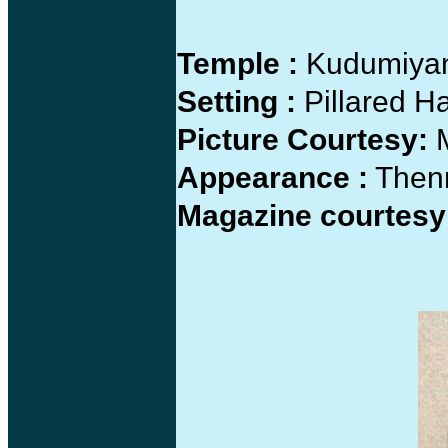
Temple :
Kudumiyan
Setting :
Pillared Ha
Picture Courtesy:
M
Appearance :
Thenn
Magazine courtesy