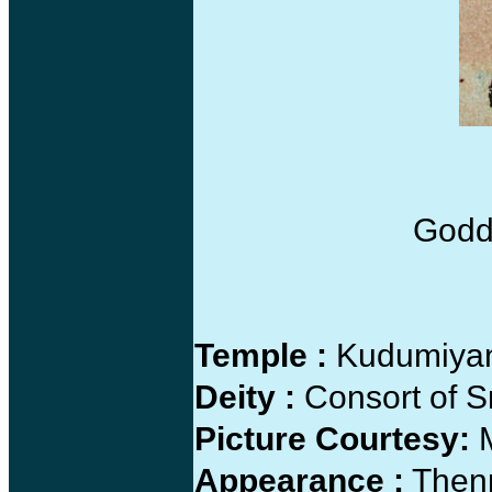
Godd
Temple :
Kudumiyan
Deity :
Consort of S
Picture Courtesy:
M
Appearance :
Thenn