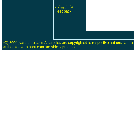
/
பின்னூட்டம்
Feedback
(C) 2004, varalaaru.com. All articles are copyrighted to respective authors. Unaut
authors or varalaaru.com are strictly prohibited.