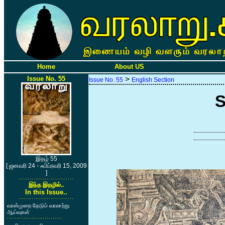
Home
About US
Issue No. 55
>
Issue No. 55
English Section
S
இதழ் 55
[ ஜனவரி 24 - ஃபிப்ரவரி 15, 2009
]
இந்த இதழில்..
In this Issue..
வரன்முறை தேடும் வரலாற்று
ஆய்வுகள்