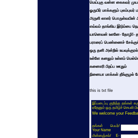
மெய்புகு வன்ன கைகவர் முயக
ஓருயிர் மாக்களும் புலம்புவர
அருளி லாளர் பொருள்வயின்
எவ்வம் தாங்கிய இடும்பை நெ
யானெவன் உளனே- தோழி!- 
பராரைப் பெண்ணைச் சேக்குங்
ஒரு தனி அன்றில் உயவுக்கு
உள்ளே கனலும் உள்ளம் மெல்
கனைஎரி பிறப்ப ஊதும்
நினையா மாக்கள் தீங்குழல் 
this is txt file
இப்படைப்பு குறித்த தங்கள் க
ஏதேனும் ஒரு தமிழ்ச் செயலி ப
We welcome your Feedback
/
தங்கள் பெயர்
Your Name
/ E-
மின்னஞ்சல்