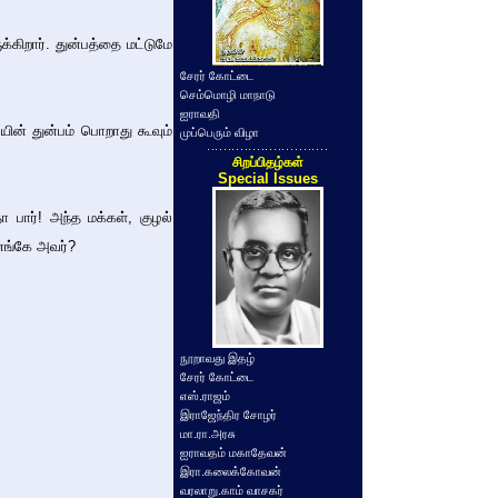
்கிறார். துன்பத்தை மட்டுமே
சேரர் கோட்டை
செம்மொழி மாநாடு
ஐராவதி
ின் துன்பம் பொறாது கூவும்
முப்பெரும் விழா
சிறப்பிதழ்கள்
Special Issues
ா பார்! அந்த மக்கள், குழல்
 எங்கே அவர்?
நூறாவது இதழ்
சேரர் கோட்டை
எஸ்.ராஜம்
இராஜேந்திர சோழர்
மா.ரா.அரசு
ஐராவதம் மகாதேவன்
இரா.கலைக்கோவன்
வரலாறு.காம் வாசகர்