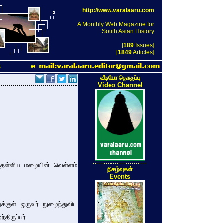
http://www.varalaaru.com
A Monthly Web Magazine for
South Asian History
[
189
Issues]
[
1849
Articles]
k
வீடியோ தொகுப்பு
Video Channel
ு தள்ளிய மழையின் வெள்ளம்
நிகழ்வுகள்
Events
்குள் ஒருவர் நுழைந்துவிட
திருப்பர்.