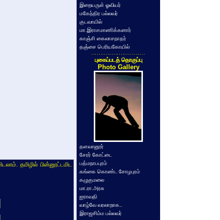
இறையருள் ஓவியர்
மகேந்திர பல்லவர்
குடவாயில்
மா.இராசமாணிக்கனார்
காஞ்சி கைலாசநாதர்
தஞ்சை பெரியகோயில்
புகைப்படத் தொகுப்பு
Photo Gallery
தளவானூர்
சேரர் கோட்டை
பத்மநாபபுரம்
ிடலாம். தமிழில் பின்னூட்டமிட
கங்கை கொண்ட சோழபுரம்
கழுகுமலை
மா.ரா.அரசு
ஐராவதி
வாழ்வே வரலாறாக..
இராஜசிம்ம பல்லவர்