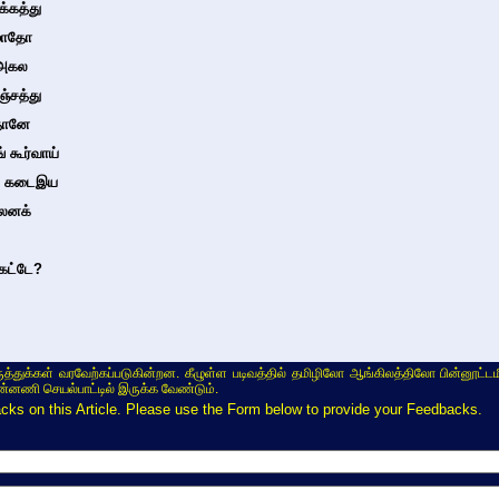
்கத்து
் மாதோ
 அகல
ஞ்சத்து
தானே
 கூர்வாய்
ரல் கடைஇய
லெனக்
கேட்டே?
ருத்துக்கள் வரவேற்கப்படுகின்றன. கீழுள்ள படிவத்தில் தமிழிலோ ஆங்கிலத்திலோ பின்னூட்டம
ின்னணி செயல்பாட்டில் இருக்க வேண்டும்.
s on this Article. Please use the Form below to provide your Feedbacks.