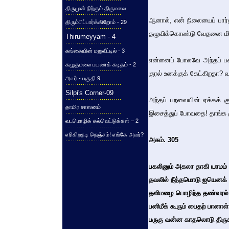
திருமுன் நிற்கும் திருமலை
ஆனால், என் நிலையைப் பார்த
திரும்பிப்பார்க்கிறோம் - 29
தழுவிக்கொண்டு வேதனை மிகு
Thirumeyyam - 4
கங்கையின் மறுவீட்டில் - 3
என்னைப் போலவே அந்தப் பனை
கழுகுமலை பயணக் கடிதம் - 2
குரல் உனக்குக் கேட்கிறதா? 
அவர் - பகுதி 9
Silpi's Corner-09
அந்தப் பறவையின் ஏக்கக் கு
தாமிர சாஸனம்
இசைத்துப் போவதை! தாங்க ம
வடமொழிக் கல்வெட்டுக்கள் – 2
எரிகிறதடி நெஞ்சம்! எங்கே அவர்?
அகம். 305
பகலினும் அகலா தாகி யாமம்
தவலில் நீத்தமொடு ஐயெனக் 
தளிமழை பொழிந்த தண்வரல
பனிமீக் கூரும் பைதற் பானாள்
பருகு வன்ன காதலொடு திரு