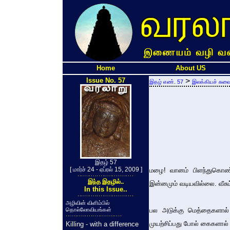
Home
About US
Issue No. 57
>
இதழ் எண். 57
இலக்கியச் சுவ
இதழ் 57
[ மார்ச் 24 - ஏப்ரல் 15, 2009 ]
மழை! வானம் பிளந்துகொண்
இந்த இதழில்..
இன்னமும் வடியவில்லை. வீசும்
In this Issue..
அழிவின் விளிம்பில்
தொல்லோவியங்கள்
பல அடுக்கு மெத்தைகளால் 
முயற்சிப்பது போல் கைகளால் 
Killing - with a difference