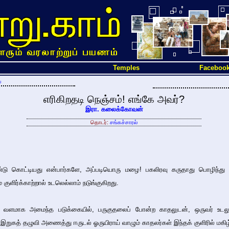
Temples
Faceboo
ை
எரிகிறதடி நெஞ்சம்! எங்கே அவர்?
இரா. கலைக்கோவன்
தொடர்:
சங்கச்சாரல்
டு கொட்டியது என்பார்களே, அப்படியொரு மழை! பகலிரவு கருதாது பொழிந்த
 குளிர்க்காற்றால் உடலெல்லாம் நடுங்குகிறது.
வளமாக அமைந்த படுக்கையில், பருகுதலைப் போன்ற காதலுடன், ஒருவர் உடலுக
இறுகத் தழுவி அணைத்து ஈருடல் ஓருயிராய் வாழும் காதலர்கள் இந்தக் குளிரில் மகிழ்ந்