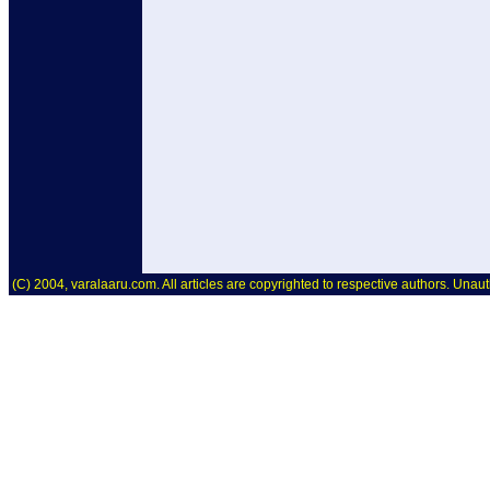
(C) 2004, varalaaru.com. All articles are copyrighted to respective authors. Unaut