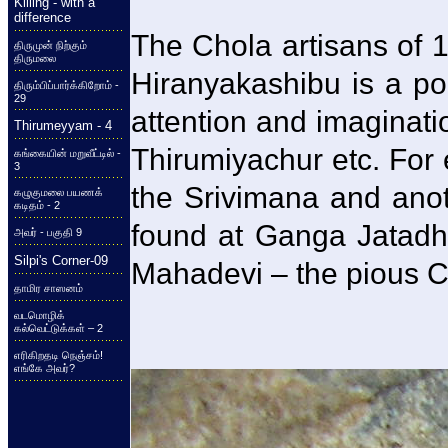
Killing - with a
difference
The Chola artisans of 
திருமுன் நிற்கும்
திருமலை
Hiranyakashibu is a po
திரும்பிப்பார்க்கிறோம் -
29
attention and imaginati
Thirumeyyam - 4
Thirumiyachur etc. For
கங்கையின் மறுவீட்டில் -
3
the Srivimana and anot
கழுகுமலை பயணக்
கடிதம் - 2
found at Ganga Jatadha
அவர் - பகுதி 9
Silpi's Corner-09
Mahadevi – the pious C
தாமிர சாஸனம்
வடமொழிக்
கல்வெட்டுக்கள் – 2
எரிகிறதடி நெஞ்சம்!
எங்கே அவர்?