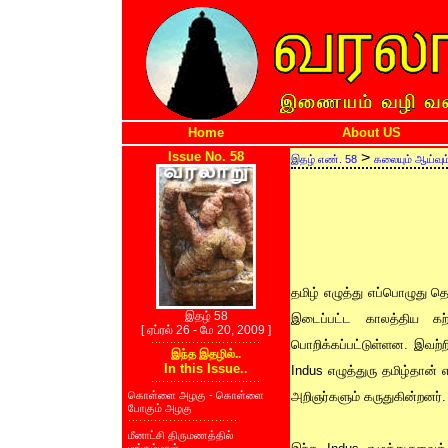
Home
About US
Issue No. 58
>
இதழ் எண். 58
கலையும் ஆய்வும
தமிழ் எழுத்து எப்பொழுது தொ
இதழ் 58
இடைப்பட்ட காலத்திய கற்க
[ ஏப்ரல் 26 - மே 20, 2009 ]
பொறிக்கப்பட்டுள்ளன. இவற்
இந்த இதழில்..
In this Issue..
Indus எழுத்துரு தமிழ்தான்
கொள்ளை அழகு - கொள்ளை
அறிஞர்களும் கருதுகின்றனர்.
போகும் அழகு
மீனாட்சி திருமணத்தில்