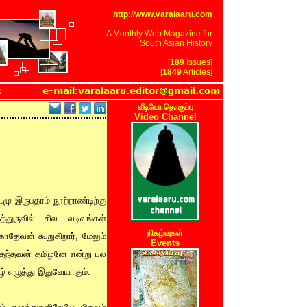
http://www.varalaaru.com
A Monthly Web Magazine for
South Asian History
[
189
Issues]
[
1849
Articles]
k
வீடியோ தொகுப்பு
Video Channel
.மு இருபதாம் நூற்றாண்டிற்கு
த்துருவில் சில வடிவங்கள்
நிகழ்வுகள்
ாதேவன் கூறுகிறார், மேலும்
Events
றை தந்தவன் தமிழனே என்று பல
ழ் எழுத்து இதுவேயாகும்.