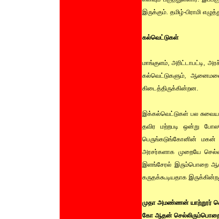
இருக்கும். தமிழ்-பிராமி எழுத
கல்வெட்டுகள்
மாங்குளம், அரிட்டாபட்டி, அ
கல்வெட்டுகளும், ஆனைமலை, 
கிடைத்திருக்கின்றன.
இக்கல்வெட்டுகள் பல சுவைய
தவிர மற்றபடி ஒன்று போல
பெருங்கடுங்கோனின் மகன்
அரசர்களாக முறையே செல்வ
இளங்சேரல் இரும்பொறை ஆகியோ
கருதக்கூடியதாக இருக்கின்ற
முதா அமண்ணன் யாற்றூர் ச
கோ ஆதன் செல்லிரும்பொற