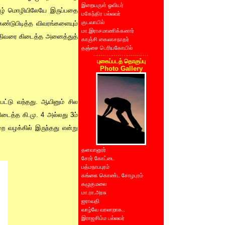
இறையருள் ஓவியர்
தமிழ் மொழியிலேயே இருப்பதை
மகேந்திர பல்லவர்
குடவாயில்
கண்டுபிடித்த விவரங்களையும்
மா.இராசமாணிக்கனார்
 தேதிவரை கிடைத்த அனைத்துத்
காஞ்சி கைலாசநாதர்
தஞ்சை பெரியகோயில்
புகைப்படத் தொகுப்பு
Photo Gallery
பட்டு வந்தது. ஆயினும் சில
டைத்த கி.மு. 4 அல்லது 3ம்
றை வழக்கில் இருந்தது என்று
தளவானூர்
சேரர் கோட்டை
பத்மநாபபுரம்
கங்கை கொண்ட சோழபுரம்
கழுகுமலை
மா.ரா.அரசு
ஐராவதி
வாழ்வே வரலாறாக..
இராஜசிம்ம பல்லவர்