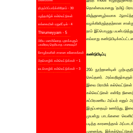
இந்த Indus எழுத்துருவைத்
மங்கம்மாள்
தொன்மையானது 'தமிழ் பிராமி'
திரும்பிப்பார்க்கிறோம் - 30
விஞ்ஞானபூர்வமாக ஆராய்ந்த
பழந்தமிழ்க் கல்வெட்டுகள்
வழக்கிலிருந்ததற்கான சான்று
கங்கையின் மறுவீட்டில் - 4
நாம் இப்பொழுது பயன்படுத்து
Thirumeyyam - 5
எவ்வாறு கண்டுபிடிக்கப்பட்டன
பிரிய மனமில்லாத புறாக்களும்
பகலிரவு தெரியாத பாவையும்!
சோழர்களின் சாஸன சுலோகங்கள்
கண்டுபிடிப்பு
பிறமொழிக் கல்வெட்டுக்கள் – 1
வடமொழிக் கல்வெட்டுக்கள் – 3
20ம் நூற்றாண்டின் முற்பகு
செய்தனர். அவ்வறிஞர்களுள
இவை பிராமிக் கல்வெட்டுகள்
கல்வெட்டுகள் என்றே நினைத
சுப்பிரமணிய அய்யர் எனும் 
இருப்பதையும் உணர்ந்து, இவ
முயன்று பாடங்களை வெளியிட
படித்த காரணத்தால் அப்பாடங
முனைந்து, இக்கல்வெட்டுகள் 