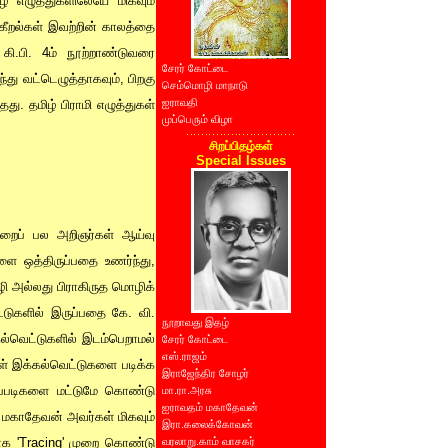
ழ் எழுத்துகளிலேயே மிகவும்
 கீறல்கள் இவற்றின் காலத்தை
 கி.பி. 4ம் நூற்றாண்டுவரை
சேரர் கோட்டை
்து வட்டெழுத்தாகவும், பிறகு
செம்மொழி மாநாடு
ஐராவதி
ு. தமிழ் பிராமி எழுத்துகள்
முப்பெரும் விழா
சிறப்பிதழ்கள்
Special Issues
ற்றைப் பல அறிஞர்கள் ஆய்வு
ை ஒத்திருப்பதை உணர்ந்து,
ி அல்லது பிராகிருத மொழிக்
்டுகளில் இருப்பதை கே. வி.
நூறாவது இதழ்
கல்வெட்டுகளில் இடம்பெறாமல்
சேரர் கோட்டை
எஸ்.ராஜம்
ள் இக்கல்வெட்டுகளை படிக்க
இராஜேந்திர சோழர்
ிப்படிகளை மட்டுமே கொண்டு
மா.ரா.அரசு
ஐராவதம் மகாதேவன்
் மகாதேவன் அவர்கள் மிகவும்
இரா.கலைக்கோவன்
ிதாக 'Tracing' முறை கொண்டு
வரலாறு.காம் வாசகர்