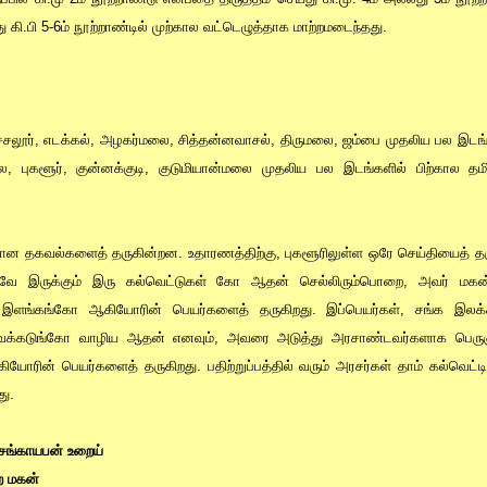
்து கி.பி 5-6ம் நூற்றாண்டில் முற்கால வட்டெழுத்தாக மாற்றமடைந்தது.
ரச்சலூர், எடக்கல், அழகர்மலை, சித்தன்னவாசல், திருமலை, ஜம்பை முதலிய பல இடங்கள
புகளூர், குன்னக்குடி, குடுமியான்மலை முதலிய பல இடங்களில் பிற்கால தமிழ்
ான தகவல்களைத் தருகின்றன. உதாரணத்திற்கு, புகளூரிலுள்ள ஒரே செய்தியைத் தரும
வே இருக்கும் இரு கல்வெட்டுகள் கோ ஆதன் செல்லிரும்பொறை, அவர் மகன் 
 இளங்கங்கோ ஆகியோரின் பெயர்களைத் தருகிறது. இப்பெயர்கள், சங்க இலக்கி
க்கடுங்கோ வாழிய ஆதன் எனவும், அவரை அடுத்து அரசாண்டவர்களாக பெருஞ்
ரின் பெயர்களைத் தருகிறது. பதிற்றுப்பத்தில் வரும் அரசர்கள் தாம் கல்வெட்டி
து.
ெங்காயபன் உறைய்
ை மகன்