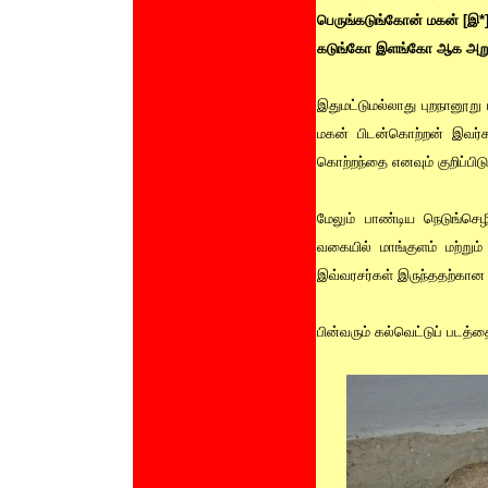
பெருங்கடுங்கோன் மகன் [இ*
கடுங்கோ இளங்கோ ஆக அறு
இதுமட்டுமல்லாது புறநானூறு
மகன் பிடன்கொற்றன் இவர்
கொற்றந்தை எனவும் குறிப்பி
மேலும் பாண்டிய நெடுங்செ
வகையில் மாங்குளம் மற்றும
இவ்வரசர்கள் இருந்ததற்கான
பின்வரும் கல்வெட்டுப் படத்தை