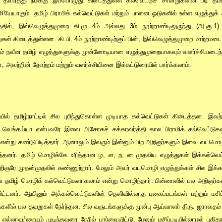
 தவிர்த்து நமக்கு இப்பொழுது கிடைத்துள்ள கல்வெட்டுச் சான்றுகளின் படி தமி
யேயாகும். தமிழ் பிராமிக் கல்வெட்டுகள் மற்றும் பானை ஓடுகளில் உள்ள எழுத்துக்
தில், இவ்வெழுத்துமுறை கி.மு 4ம் அல்லது 3ம் நூற்றாண்டிலுருந்து (அ.கு.1)
கள் கிடைத்துள்ளன. கி.பி. 4ம் நூற்றாண்டிற்குப் பின், இவ்வெழுத்துமுறை மாற்றமடைந
ம் நவீன தமிழ் எழுத்துகளுக்கு முன்னோடியான எழுத்துமுறையாகவும் வளர்ச்சியடைந்தத
, அவற்றின் தோற்றம் மற்றும் வளர்ச்சியினை இக்கட்டுரையில் பார்க்கலாம்.
தியில் தமிழ்நாட்டில் சில புரிந்துகொள்ள முடியாத கல்வெட்டுகள் கிடைத்தன. இவ
் வெங்கய்யா என்பவரே இவை அசோகச் சக்கரவர்த்தி கால பிராமிக் கல்வெட்டுகள
 என்று கண்டுபிடித்தார். ஆனாலும் இவரும் இன்னும் பிற அறிஞர்களும் இவை வடமொழ
்தனர். தமிழ் மொழிக்கே உரித்தான ழ, ள, ற, ன முதலிய எழுத்துகள் இக்கல்வெட
அறிஞரே முதன்முதலில் கண்ணுற்றார். மேலும் அவர் வடமொழி எழுத்துக்கள் சில இக்
ை தமிழ் மொழிக் கல்வெட்டுகளாகலாம் என்று மொழிந்தார். பின்னாளில் பல அறிஞர்க
்டனர். ஆயினும் அக்கல்வெட்டுகளின் தெளிவில்லாத புகைப்படங்கள் மற்றும் மச
்களில் பல தவறுகள் நேர்ந்தன. சில வருடங்களுக்கு முன்பு ஆய்வாளர் திரு. ஐராவதம
எல்லாவற்றையும் முடிந்தவரை நேரில் பார்வையிட்டு, மேலும் மசிப்படியில்லாமல் புத