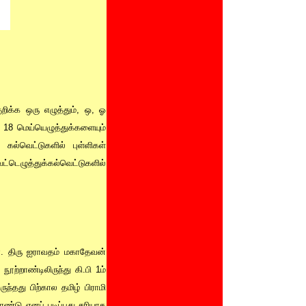
றிக்க ஒரு எழுத்தும், ஒ, ஓ
18 மெய்யெழுத்துக்களையும்
 கல்வெட்டுகளில் புள்ளிகள்
்டெழுத்துக்கல்வெட்டுகளில்
்தன. திரு ஐராவதம் மகாதேவன்
ூற்றாண்டிலிருந்து கி.பி 1ம்
ுந்தது பிற்கால தமிழ் பிராமி
்றாண்டு எனப் படிப்பது சரியாக