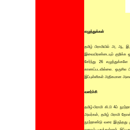
எழுத்துக்கள்
தமிழ் பிராமியில் அ, ஆ, இ
இவையிரண்டையும் குறிக்க ஒ
சேர்ந்து 26 எழுத்துக்களே
காணப்படவில்லை. ஒருசில பிற
இப்புள்ளிகள் அதிகமான அளவ
வளர்ச்சி
தமிழ்-பிராமி கி.பி 4ம் நூ
அவர்கள், தமிழ் பிராமி தோன்
நூற்றாண்டு வரை இருந்தது மு
எனவும் பகுத்துள்ளார். இப்பக