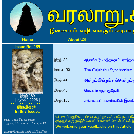
Home
About US
Issue No. 189
இதழ். 38
ஆனங்கூர் - உத்தமரா? பராந்த
Issue. 39
The Gajabahu Synchronism
இதழ். 41
அன்றும் இன்றும் என்றென்றும்
இதழ். 48
செல்வம் தந்த மூதேவி
இதழ் 189
[ ஆகஸ்ட் 2026 ]
இதழ். 183
சங்ககாலப் பாணர்களின் இனக்
இந்த இதழில்..
In this Issue..
இப்படைப்பு குறித்த தங்கள் கருத்துக்கள் வரவேற்கப்ப
சமய எழுச்சியால் சமூக
ஏதேனும் ஒரு தமிழ்ச் செயலி பின்னணி செயல்பாட்டில் 
மறுமலர்ச்சி காட்டிய அப்பர் - 12
We welcome your Feedbacks on this Article.
உத்தம சோழன் கல்வெட்டுகளின்