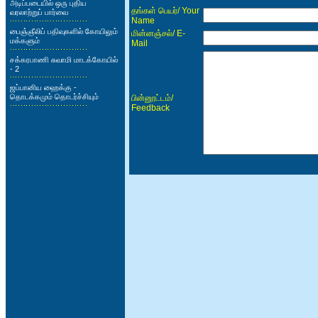
அடிப்படையில் ஒரு புதிய
/ Your
தங்கள் பெயர்
வரலாற்றுப் பார்வை
Name
பைஞ்ஞீலிப் பதிவுகளில் கோயிலும்
/ E-
மின்னஞ்சல்
மக்களும்
Mail
சக்கரபாணி சுவாமி மாடக்கோயில்
- 2
ஜப்பானிய ஹைக்கு -
தொடக்கமும் தொடர்ச்சியும்
/
பின்னூட்டம்
Feedback