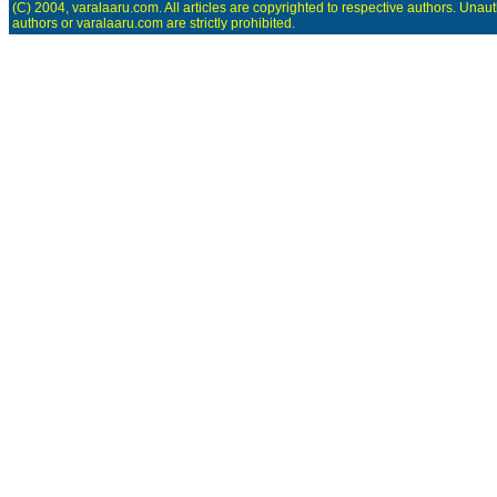
(C) 2004, varalaaru.com. All articles are copyrighted to respective authors. Unaut
authors or varalaaru.com are strictly prohibited.