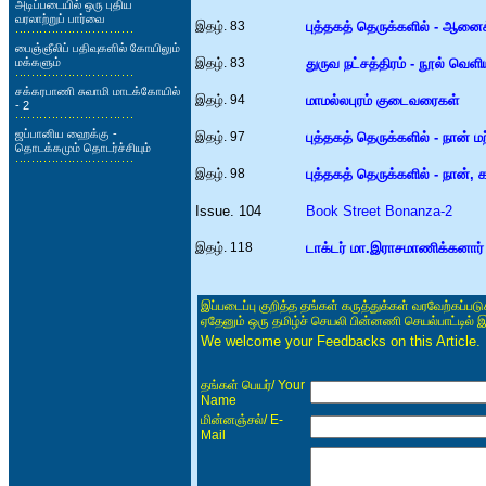
அடிப்படையில் ஒரு புதிய
வரலாற்றுப் பார்வை
இதழ். 83
புத்தகத் தெருக்களில் - ஆனைக
பைஞ்ஞீலிப் பதிவுகளில் கோயிலும்
மக்களும்
இதழ். 83
துருவ நட்சத்திரம் - நூல் வெளிய
சக்கரபாணி சுவாமி மாடக்கோயில்
இதழ். 94
மாமல்லபுரம் குடைவரைகள்
- 2
ஜப்பானிய ஹைக்கு -
இதழ். 97
புத்தகத் தெருக்களில் - நான் மற
தொடக்கமும் தொடர்ச்சியும்
இதழ். 98
புத்தகத் தெருக்களில் - நான், 
Issue. 104
Book Street Bonanza-2
இதழ். 118
டாக்டர் மா.இராசமாணிக்கனார் 
இப்படைப்பு குறித்த தங்கள் கருத்துக்கள் வரவேற்கப்ப
ஏதேனும் ஒரு தமிழ்ச் செயலி பின்னணி செயல்பாட்டில் 
We welcome your Feedbacks on this Article.
/ Your
தங்கள் பெயர்
Name
/ E-
மின்னஞ்சல்
Mail