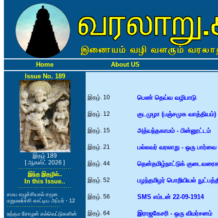
Home
About US
Issue No. 189
இதழ். 10
பெண் தெய்வ வழிபாடு
இதழ். 12
குடமுழா (பஞ்சமுக வாத்தியம்)
இதழ். 15
அத்யந்தகாமம் - பின்னூட்டம்
இதழ். 21
பல்லவர் வரலாறு - ஒரு பார்வை
இதழ் 189
[ ஆகஸ்ட் 2026 ]
இதழ். 44
தென்தமிழ்நாட்டுக் குடைவரை
இந்த இதழில்..
இதழ். 52
பழந்தமிழர் பொறியியல் நுட்பத்
In this Issue..
சமய எழுச்சியால் சமூக
இதழ். 56
SMS எம்டன் 22-09-1914
மறுமலர்ச்சி காட்டிய அப்பர் - 12
இதழ். 64
இராஜகேசரி - ஒரு விமர்சனம்
உத்தம சோழன் கல்வெட்டுகளின்