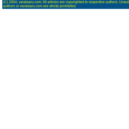
(C) 2004, varalaaru.com. All articles are copyrighted to respective authors. Unaut
authors or varalaaru.com are strictly prohibited.