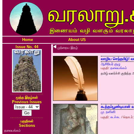
Home
About US
Issue No. 44
முந்தைய இதழ்
வாழிய செந்தமிழ்! வா
ஆசிரியர் குழு
பகுதி:
தலையங்கம்
தமிழ் வளர்ச்சி குறித்த
மூத்த இதழ்கள்
Previous Issues
கூத்தம்பூண்டியான்
மு. நளினி
பகுதி:
சுடச்சுட
/ தொடர்:
பகுதிகள்
Sections
தலையங்கம்