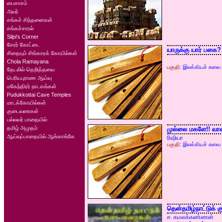
பைசாசம்
அவர்
சங்கச் சிந்தனைகள்
சங்கச்சாரல்
Silpi's Corner
சேரர் கோட்டை
யாருக்கு யார் பகை?
சிதையும் சிங்காரக் கோயில்கள்
Chola Ramayana
பகுதி:
இலக்கியச் சுவை
தேடலில் தெறித்தவை
பெரியபுராண ஆய்வு
மகேந்திரர் நாடகங்கள்
Pudukkottai Cave Temples
மாடக்கோயில்கள்
குடைவரைகள்
பல்லவர் பாதையில்
தமிழ் அமுதம்
முல்லை மகளே!! வாள
ஆய்வுப்பாதையில் ஆங்காங்கே
ரிஷியா
பகுதி:
இலக்கியச் சுவை
தென்தமிழ்நாட்டுக்
ச. கமலக்கண்ணன்