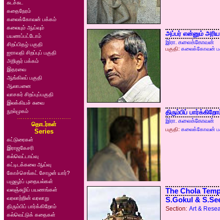
சுடச்சுட
கதைநேரம்
கலைக்கோவன் பக்கம்
கலையும் ஆய்வும்
அப்பர் என்னும் அரிய
பயணப்பட்டோம்
இரா. கலைக்கோவன்
சிறப்பிதழ் பகுதி
பகுதி:
கலைக்கோவன் பக
ஐராவதி சிறப்புப் பகுதி
அறிஞர் பக்கம்
இதரவை
ஆங்கிலப் பகுதி
ஆலாபனை
வாசகர் சிறப்புப்பகுதி
இலக்கியச் சுவை
நூல்முகம்
திரும்பிப் பார்க்கிறோ
இரா. கலைக்கோவன்
தொடர்கள்
பகுதி:
கலைக்கோவன் பக
Series
கட்டுரைகள்
இராஜகேசரி
கல்வெட்டாய்வு
கட்டிடக்கலை ஆய்வு
கோச்செங்கட் சோழன் யார்?
பழுவூர்ப் புதையல்கள்
வலஞ்சுழிப் பயணங்கள்
The Chola Templ
வரலாற்றின் வரலாறு
S.Gokul & S.Se
திரும்பிப் பார்க்கிறோம்
Section:
Art & Rese
கல்வெட்டுக் கதைகள்