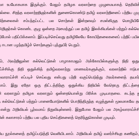
ோ உபயோகமாக இருக்கும். மேலும் தமிழக வரலாற்றை முழுமையாகத் தெரிவிக்
ல்லை. சிறந்த வரலாற்றறிஞர்களின் துணைகொண்டு தமிழ் வரலாற்றினைப் பற்றிய மு
யிற்கலைகள் சம்பந்தப்பட்ட பல சொற்கள் இன்றளவும் சமஸ்கிருத மொழியில
 அறிஞர்கள் கொண்ட குழு ஒன்றை அமைத்துப் பல தமிழ் இலக்கியங்கள் மற்றும் கல்வ
போல் பதிப்பிக்கலாம். இப்படிச்செய்வது தமிழிலேயே கோயிற்கலைகளைப் பற்றிப் பயிலவ
ு ஈடான பழந்தமிழ்ச் சொற்களும் புத்துயிர் பெறும்.
், அவற்றிலுள்ள கல்வெட்டுகள் பாழாகாமலும் அக்கோயில்களுக்கு நிதி ஒதுக்க
்ச்சிக்கு நிதி ஒதுக்கித் தமிழ்வரலாற்று மாணவர்களுக்கும், வரலாற்றில் ஈ
்வாராய்ச்சி எப்படிச் செய்வது என்பது பற்றி வகுப்பெடுத்து அவர்களைத் தயார
யலாம். இது ஏதோ ஒரு திட்டத்திற்கு ஒதுக்கிய நிதியில் வேறொரு திட்டத்தை
ி வரலாறும் தமிழக வரலாறும் ஒன்றையொன்று பிரிக்க முடியாதவை. கடந்த ஐந
த கல்வெட்டுகள் மற்றும் பானையோடுகளில் பொறிந்திருந்த எழுத்துகள் மூலமாகவே தமி
 என்று அறிவியல் பூர்வமாய் நிறுவியுள்ளனர். இதுபோல மேலும் பல அகழ்வாராய்ச்
ரின் கலாசாரம் பற்றிய பல புதிய செய்திகளைத் தெரிந்துகொள்ள முடியும்.
ய நூல்களைத் தமிழ்ப்படுத்தி வெளியிடலாம். அறிவியல் தமிழ் வளர்ச்சியுற கணிதம்