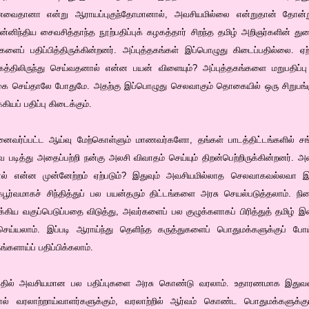
னவைதானா என்று ஆராயப்புகுந்தோமானால், அவசியமில்லை என்றுதான் தோன்று
்னிந்திய சைவசித்தாந்த நூற்பதிப்புக் கழகத்தார் சிறந்த தமிழ் அறிஞர்களின்
ளைப் பதிப்பித்திருக்கின்றனர். அப்புத்தகங்கள் இப்பொழுது கிடைப்பதில்லை. ஏ
த்திலிருந்து செய்வதனால் என்ன பயன் விளையும்? அப்புத்தகங்களை மறுபதிப்பு
 வகை செய்தாலே போதுமே. அதற்கு இப்பொழுது செலவாகும் தொகையில் ஒரு சிறுப
ியப் பதிப்பு கிடைக்கும்.
முனைவர்ப்பட்ட ஆய்வு மேற்கொள்ளும் மாணவர்களோ, தங்கள் பாடத்திட்டங்களில் 
படித்து அதைப்பற்றி நன்கு அலசி விவாதம் செய்யும் திறன்பெற்றிருக்கின்றனர். அ
பதால் என்ன முன்னேற்றம் ஏற்படும்? இதுவும் அவசியமில்லாத செலவாகவல்லவா இ
்கபூர்வமாகச் சிந்தித்துப் பல பயன்தரும் திட்டங்களை அரசு செயல்படுத்தலாம். நிற
கிய வகுப்பெடுப்பதை விடுத்து, அவர்களைப் பல குழுக்களாகப் பிரித்துத் தமிழ் 
ய்யலாம். இப்படி ஆராய்ந்து தெளிந்த கருத்துகளைப் பொதுமக்களுக்குப் போய
ங்களாய்ப் பதிப்பிக்கலாம்.
 பதில் அவசியமான பல பதிப்புகளை அரசு கொண்டு வரலாம். உதாரணமாக இதுவரை 
தால் வரலாற்றாய்வாளர்களுக்கும், வரலாற்றில் ஆர்வம் கொண்ட பொதுமக்களுக்கும