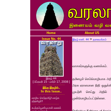
Home
About US
Issue No. 44
>
இதழ் எண். 44
தலையங்கம்
வாசகர்களுக்கு வணக்கம்.
இதழ் 44
தமிழைச் செம்மொழியாக அறிவ
[ பிப்ரவரி 15 - மார்ச் 17, 2008 ]
அரசு ஏராளமான நிதி ஒதுக்க
இந்த இதழில்..
In this Issue..
முயற்சி செய்து அதில் 
வாழிய செந்தமிழ்! வாழ்க
முன்மொழியப்பட்டுள்ளன.
நற்றமிழர்!!
கூத்தம்பூண்டியான் வலசுக்