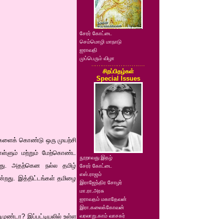
சேரர் கோட்டை
செம்மொழி மாநாடு
ஐராவதி
முப்பெரும் விழா
சிறப்பிதழ்கள்
Special Issues
ர்களைக் கொண்டு ஒரு முயற்சி
ொள்ளும் மற்றும் மேற்கொண்ட
நூறாவது இதழ்
ள்ளது. அதற்கென நல்ல தமிழ்
சேரர் கோட்டை
எஸ்.ராஜம்
ன்றது. இத்திட்டங்கள் தமிழை
இராஜேந்திர சோழர்
மா.ரா.அரசு
ஐராவதம் மகாதேவன்
இரா.கலைக்கோவன்
ுண்டா? இப்பட்டியலில் உள்ள
வரலாறு.காம் வாசகர்