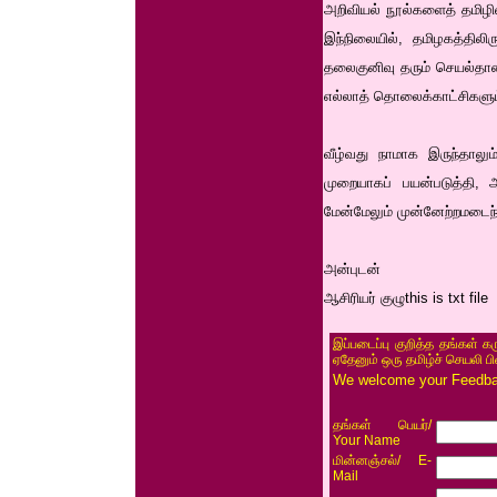
அறிவியல் நூல்களைத் தமிழில
இந்நிலையில், தமிழகத்தில
தலைகுனிவு தரும் செயல்தான்
எல்லாத் தொலைக்காட்சிகளு
வீழ்வது நாமாக இருந்தாலும்
முறையாகப் பயன்படுத்தி, 
மேன்மேலும் முன்னேற்றமடைந்
அன்புடன்
ஆசிரியர் குழுthis is txt file
இப்படைப்பு குறித்த தங்கள் க
ஏதேனும் ஒரு தமிழ்ச் செயலி ப
We welcome your Feedback
/
தங்கள் பெயர்
Your Name
/ E-
மின்னஞ்சல்
Mail