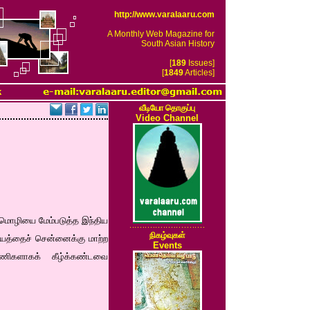
http://www.varalaaru.com
A Monthly Web Magazine for
South Asian History
[
189
Issues]
[
1849
Articles]
k
வீடியோ தொகுப்பு
Video Channel
்மொழியை மேம்படுத்த இந்திய
நிகழ்வுகள்
ையத்தைச் சென்னைக்கு மாற்ற
Events
பணிகளாகக் கீழ்க்கண்டவை