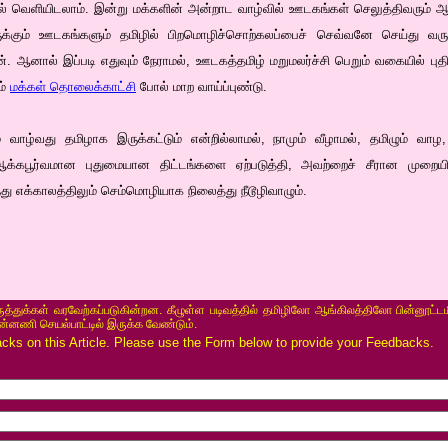
் வெளியிடலாம். இன்று மக்களின் அன்றாட வாழ்வில் ஊடகங்கள் செலுத்திவரும் ஆதி
ிருக்கும் ஊடகங்களும் தமிழில் பிறமொழிச்சொற்கலப்பைச் செவ்வனே செய்து வரு
. ஆனால் இப்படி எதுவும் நேராமல், ஊடகத்தமிழ் மறுமலர்ச்சி பெறும் வகையில் புத
ம்
மக்கள் தொலைக்காட்சி
போல் மாற வாய்ப்புண்டு.
 வாழ்வது தமிழாக இருக்கட்டும் என்றில்லாமல், நாமும் வீழாமல், தமிழும் வாழ,
ஆக்கபூர்வமான புதுமையான திட்டங்களை ஏற்படுத்தி, அவற்றைச் சீரான முறையில
து எக்காலத்திலும் செம்மொழியாக நிலைத்து நீடூழிவாழும்.
ருத்துக்கள் வரவேற்கப்படுகின்றன. கீழுள்ள படிவத்தில் தமிழிலோ ஆங்கிலத்திலோ பின்னூட்டம
ின்னணி செயல்பாட்டில் இருக்க வேண்டும்.
s on this Article. Please use the Form below to provide your Feedbacks.