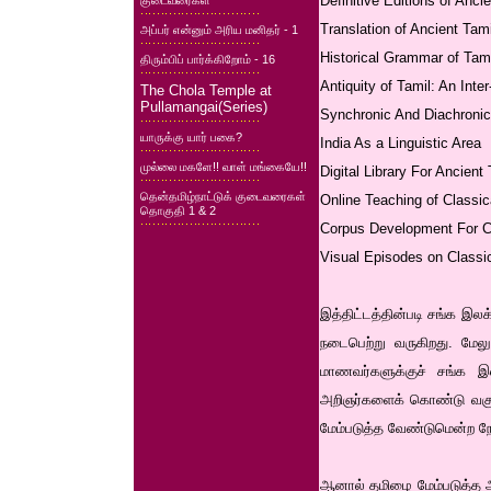
Definitive Editions of Anc
குடைவரைகள்
Translation of Ancient Tam
அப்பர் என்னும் அரிய மனிதர் - 1
Historical Grammar of Tami
திரும்பிப் பார்க்கிறோம் - 16
Antiquity of Tamil: An Inte
The Chola Temple at
Pullamangai(Series)
Synchronic And Diachronic
யாருக்கு யார் பகை?
India As a Linguistic Area
முல்லை மகளே!! வாள் மங்கையே!!
Digital Library For Ancient
தென்தமிழ்நாட்டுக் குடைவரைகள்
Online Teaching of Classic
தொகுதி 1 & 2
Corpus Development For C
Visual Episodes on Classic
இத்திட்டத்தின்படி சங்க இல
நடைபெற்று வருகிறது. மேலு
மாணவர்களுக்குச் சங்க இலக
அறிஞர்களைக் கொண்டு வகுப்ப
மேம்படுத்த வேண்டுமென்ற ந
ஆனால் தமிழை மேம்படுத்த அ