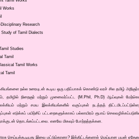
ient Tamil Works
il Works
l
r-Disciplinary Research
 Study of Tamil Dialects
 Tamil Studies
al Tamil
lassical Tamil Works
al Tamil
க்கியங்களை நல்ல உரையுடன் கூடிய ஒரு பதிப்பாகக் கொண்டு வரச் சில தமிழ் அறிஞ
ம், தமிழில் நிறைஞர் மற்றும் முனைவர்ப்பட்ட (M.Phil, Ph.D) ஆய்வுகள் மேற்க
்கியம் மற்றும் சமய இலக்கியங்களில் வகுப்புகள் நடத்தத் திட்டமிடப்பட்டு
ுகள் எடுக்கப் பயிற்சிப் பட்டறைகளுக்காகப் பல்லாயிரம் ரூபாய் செலவழிக்கப்படுகி
ோக்குடன் தொடங்கப்பட்டவை. எனவே மிகவும் போற்றத்தக்கன.
ரசு செய்யக்கூடியது இவை மட்டும்தானா? இத்திட்டங்களால் மெய்யான பயன் ஏதேனும