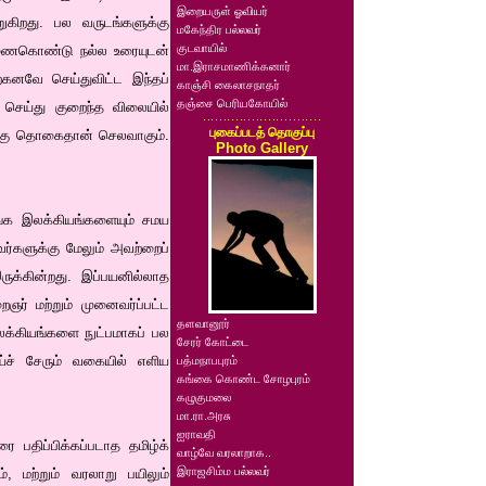
இறையருள் ஓவியர்
கிறது. பல வருடங்களுக்கு
மகேந்திர பல்லவர்
குடவாயில்
 துணைகொண்டு நல்ல உரையுடன்
மா.இராசமாணிக்கனார்
ற்கனவே செய்துவிட்ட இந்தப்
காஞ்சி கைலாசநாதர்
தஞ்சை பெரியகோயில்
 செய்து குறைந்த விலையில்
புகைப்படத் தொகுப்பு
ங்கு தொகைதான் செலவாகும்.
Photo Gallery
சங்க இலக்கியங்களையும் சமய
வர்களுக்கு மேலும் அவற்றைப்
ருக்கின்றது. இப்பயனில்லாத
ைஞர் மற்றும் முனைவர்ப்பட்ட
தளவானூர்
இலக்கியங்களை நுட்பமாகப் பல
சேரர் கோட்டை
்ச் சேரும் வகையில் எளிய
பத்மநாபபுரம்
கங்கை கொண்ட சோழபுரம்
கழுகுமலை
மா.ரா.அரசு
ஐராவதி
பதிப்பிக்கப்படாத தமிழ்க்
வாழ்வே வரலாறாக..
இராஜசிம்ம பல்லவர்
், மற்றும் வரலாறு பயிலும்