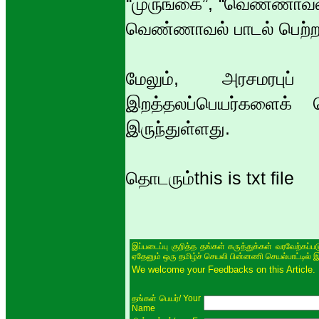
“முருங்கை”, “வெண்ணாவல்
வெண்ணாவல் பாடல் பெற்ற
மேலும், அரசமரபுப்
இறத்தலப்பெயர்களைக்
இருந்துள்ளது.
தொடரும்this is txt file
இப்படைப்பு குறித்த தங்கள் கருத்துக்கள் வரவேற்கப்
ஏதேனும் ஒரு தமிழ்ச் செயலி பின்னணி செயல்பாட்டில் 
We welcome your Feedbacks on this Article.
/ Your
தங்கள் பெயர்
Name