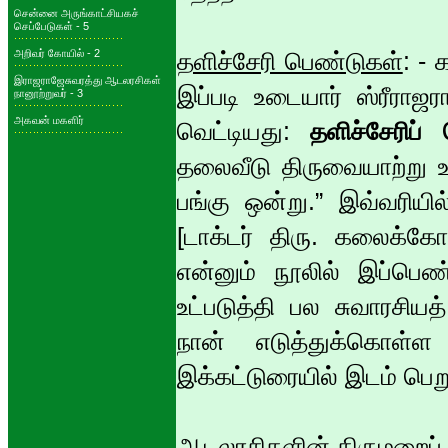
சென்னை அருங்காட்சியகச்
செப்பேடுகள் - 5
அறிவர் கோயில் - 2
தளிச்சேரி பெண்டுகள்
: -
இராஜராஜேசுவரத்து ஆடலரசிகள்
இப்படி உடையார் ஸ்ரீராஜ
நானூற்றுவர் - 3
அகவன் மகளிர்
வெட்டியது:
தளிச்சேரிப்
தலைவீடு திருவையாற்று உ
பங்கு ஒன்று.” இவ்வரியி
[டாக்டர் திரு. கலைக்க
என்னும் நூலில் இப்பெ
உட்படுத்தி பல சுவாரசி
நான் எடுத்துக்கொள்
இக்கட்டுரையில் இடம் பெற
ஆடலரசிகளின் திருமறைப் 