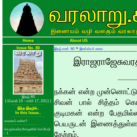
Home
About US
Issue No. 80
>
இதழ் எண். 80
இலக்கியச் சுவை
இராஜராஜேசுவரத
நக்கன் என்ற முன்னொட்டு
இதழ் 80
சிவன் பால் சித்தம்
[ பிப்ரவரி 15 - மார்ச் 17, 2011 ]
இந்த இதழில்..
குடிமகன் என்ற பேதமில்
In this Issue..
காரணம் என்ன?
பெயருடன் இணைத்துள்ளன
செருவென்ற சோழனின் செப்பேடு
தேற்றம்.
- 1