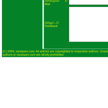
/ E-
மின்னஞ்சல்
Mail
/
பின்னூட்டம்
Feedback
(C) 2004, varalaaru.com. All articles are copyrighted to respective authors. Unaut
authors or varalaaru.com are strictly prohibited.